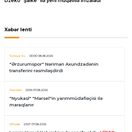
Dzeko "Şalke" ilə yeni müqavilə imzaladı
Xəbər lenti
Türkiyə S.L.
00:00 08.08.2026
"Ərzurumspor" Nəriman Axundzadənin
transferini rəsmiləşdirdi
Transfer
23:59 07.08.2026
"Nyukasl" "Marsel"in yarımmüdafiəçisi ilə
maraqlanır
Offside
23:57 07.08.2026