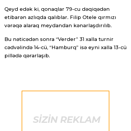
Qeyd edək ki, qonaqlar 79-cu dəqiqədən
etibarən azlıqda qalıblar. Filip Otele qırmızı
vərəqə alaraq meydandan kənarlaşdırılıb.
Bu nəticədən sonra “Verder” 31 xalla turnir
cədvəlində 14-cü, “Hamburq” isə eyni xalla 13-cü
pillədə qərarlaşıb.