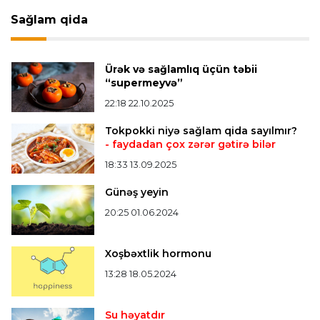
bürünc medalın sahibi müəyyənləşdi
Sağlam qida
Misli Premyer liqa
16:52 07.08.2026
Ürək və sağlamlıq üçün təbii
"Zirə" Namik Ələskərovla yollarını ayırdı
“supermeyvə”
22:18 22.10.2025
Bütün xəbərlər >>>
Tokpokki niyə sağlam qida sayılmır?
- faydadan çox zərər gətirə bilər
18:33 13.09.2025
Günəş yeyin
20:25 01.06.2024
Xoşbəxtlik hormonu
13:28 18.05.2024
Su həyatdır