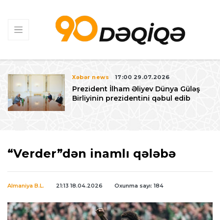
Xəbər news
17:00 29.07.2026
Prezident İlham Əliyev Dünya Güləş
Birliyinin prezidentini qəbul edib
“Verder”dən inamlı qələbə
Almaniya B.L.
21:13 18.04.2026
Oxunma sayı: 184