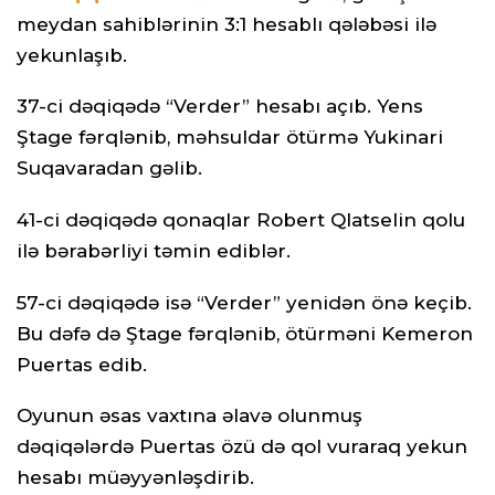
meydan sahiblərinin 3:1 hesablı qələbəsi ilə
yekunlaşıb.
37-ci dəqiqədə “Verder” hesabı açıb. Yens
Ştage fərqlənib, məhsuldar ötürmə Yukinari
Suqavaradan gəlib.
41-ci dəqiqədə qonaqlar Robert Qlatselin qolu
ilə bərabərliyi təmin ediblər.
57-ci dəqiqədə isə “Verder” yenidən önə keçib.
Bu dəfə də Ştage fərqlənib, ötürməni Kemeron
Puertas edib.
Oyunun əsas vaxtına əlavə olunmuş
dəqiqələrdə Puertas özü də qol vuraraq yekun
hesabı müəyyənləşdirib.