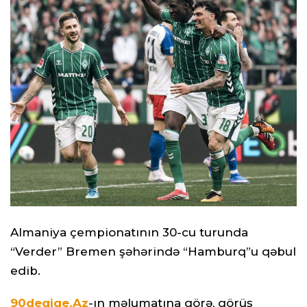
Almaniya çempionatının 30-cu turunda
“Verder” Bremen şəhərində “Hamburq”u qəbul
edib.
90deqiqe.Az
-ın məlumatına görə, görüş