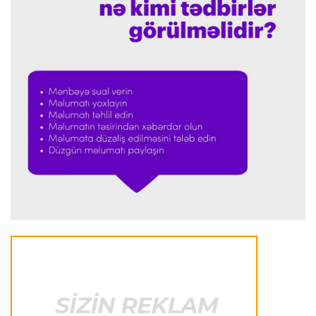
Transfer
23:32 07.08.2026
"Kristal Pelas" Takehiro Tomiyasunu heyətinə
qatdı
Formula-1
23:29 07.08.2026
"Antonellinin potensialına heç vaxt şübhə
etməmişəm"
Transfer
23:25 07.08.2026
"Liverpul" Barkola üçün 115 milyon avroluq təklif
hazırlayır
Formula-1
23:22 07.08.2026
"Onun istedadı uşaq yaşlarından bəlli idi"