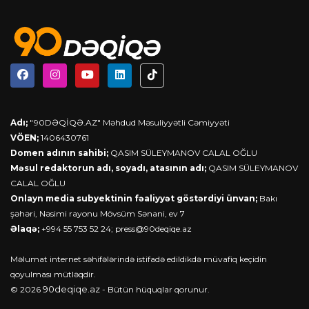
Adı;
"90DƏQİQƏ.AZ" Məhdud Məsuliyyətli Cəmiyyəti
VÖEN;
1406430761
Domen adının sahibi;
QASIM SÜLEYMANOV CALAL OĞLU
Məsul redaktorun adı, soyadı, atasının adı;
QASIM SÜLEYMANOV
CALAL OĞLU
Onlayn media subyektinin fəaliyyət göstərdiyi ünvan;
Bakı
şəhəri, Nəsimi rayonu Mövsüm Sənani, ev 7
Əlaqə;
+994 55 753 52 24;
press@90deqiqe.az
Məlumat internet səhifələrində istifadə edildikdə müvafiq keçidin
qoyulması mütləqdir.
90deqiqe.az
© 2026
- Bütün hüquqlar qorunur.