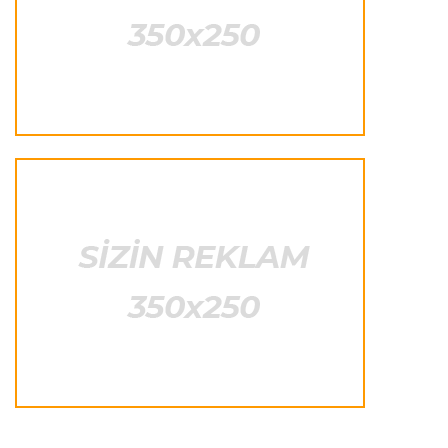
Transfer
23:20 07.08.2026
"Nyukasl" "Mançester Yunayted"ə rədd cavabı
verdi
İtaliya S.A.
23:15 07.08.2026
"İnter"ə qarşı oyun komandamızın xarakterini
göstərəcək"
Transfer
23:12 07.08.2026
Lukaku ilə "Monako" arasında danışıqlar
aparılmır
Transfer
23:09 07.08.2026
"Milan" Leandro Paredesi transfer etməyə