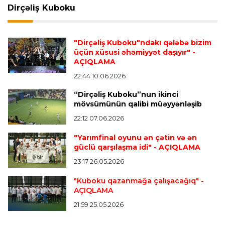
hazırlaşır
Dirçəliş Kuboku
Transfer
23:05 07.08.2026
"Dirçəliş Kuboku"ndakı qələbə bizim
"Real" argentinalı futbolçusunu "Fiorentina"ya
üçün xüsusi əhəmiyyət daşıyır"
-
icarəyə göndərdi
AÇIQLAMA
22:44 10.06.2026
“Dirçəliş Kuboku”nun ikinci
Transfer
22:57 07.08.2026
mövsümünün qalibi müəyyənləşib
"Qranada" Zinəddin Zidanın oğlu ilə yollarını
ayırdı
22:12 07.06.2026
"Yarımfinal oyunu ən çətin və ən
güclü qarşılaşma idi"
- AÇIQLAMA
Transfer
22:54 07.08.2026
23:17 26.05.2026
"Mançester Siti" argentinalı qapıçını transfer
edir
"Kuboku qazanmağa çalışacağıq"
-
AÇIQLAMA
21:59 25.05.2026
Offside
19:46 07.08.2026
Çimərlik voleybolu üzrə ölkə çempionatında