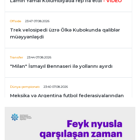
Lamin Yamal Kolumbiyada rep ifa etdi
- VİDEO
Offside
23:47 07.08.2026
Trek velosipedi üzrə Ölkə Kubokunda qaliblər
müəyyənləşdi
Transfer
23:44 07.08.2026
"Milan" İsmayıl Bennaseri ilə yollarını ayırdı
Dünya çempionatı
23:40 07.08.2026
Meksika və Argentina futbol federasiyalarından
İnfantinoya dəstək
Formula-1
23:36 07.08.2026
"Formula 1" pilotlarının 2026-cı il reytinqi
açıqlanıb