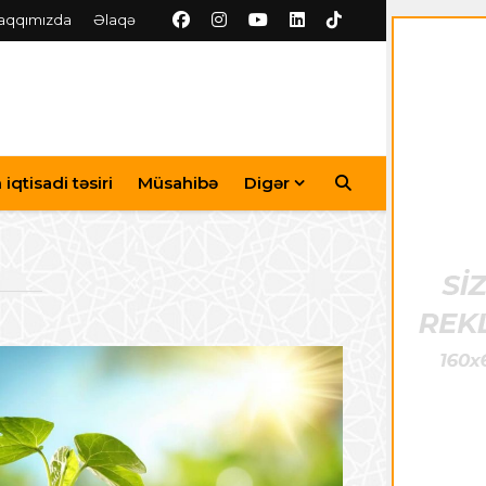
aqqımızda
Əlaqə
iqtisadi təsiri
Müsahibə
Digər