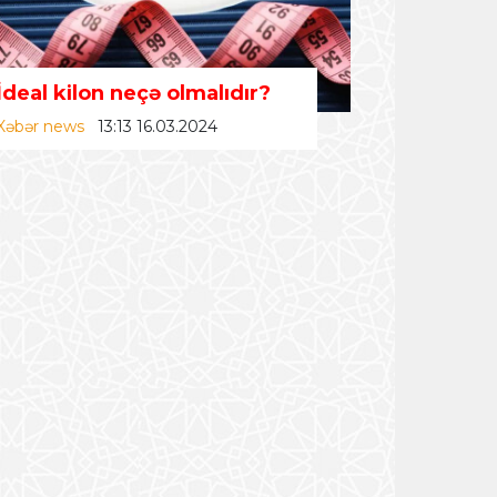
İdeal kilon neçə olmalıdır?
Xəbər news
13:13 16.03.2024