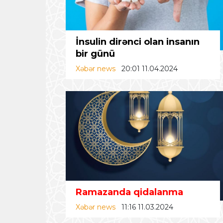
İnsulin dirənci olan insanın
bir günü
Xəbər news
20:01 11.04.2024
Ramazanda qidalanma
Xəbər news
11:16 11.03.2024