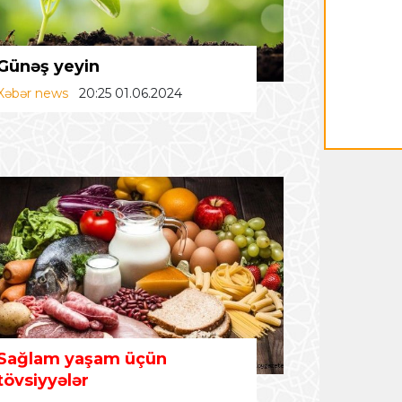
Günəş yeyin
Xəbər news
20:25 01.06.2024
Sağlam yaşam üçün
tövsiyyələr