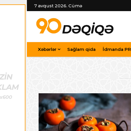
7 avqust 2026. Cümə
Xəbərlər
Sağlam qida
İdmanda PR