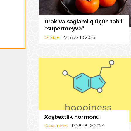
Ürək və sağlamlıq üçün təbii
“supermeyvə”
Offside
22:18 22.10.2025
Xoşbəxtlik hormonu
Xəbər news
13:28 18.05.2024