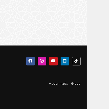
Haqqımızda
Əlaqə