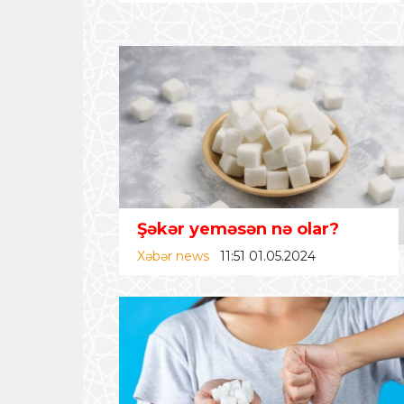
Şəkər yeməsən nə olar?
Xəbər news
11:51 01.05.2024