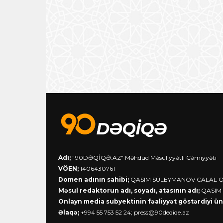
Adı;
"90DƏQİQƏ.AZ" Məhdud Məsuliyyətli Cəmiyyəti
VÖEN;
1406430761
Domen adının sahibi;
QASIM SÜLEYMANOV CALAL 
Məsul redaktorun adı, soyadı, atasının adı;
QASIM
Onlayn media subyektinin fəaliyyət göstərdiyi ün
Əlaqə;
+994 55 753 52 24;
press@90deqiqe.az