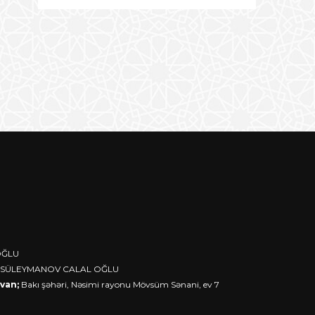
OĞLU
 SÜLEYMANOV CALAL OĞLU
van;
Bakı şəhəri, Nəsimi rayonu Mövsüm Sənani, ev 7