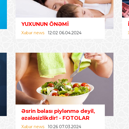
YUXUNUN ÖNƏMİ
Xəbər news
12:02 06.04.2024
Əsrin bəlası piylənmə deyil,
əzələsizlikdir!
- FOTOLAR
Xəbər news
10:26 07.03.2024