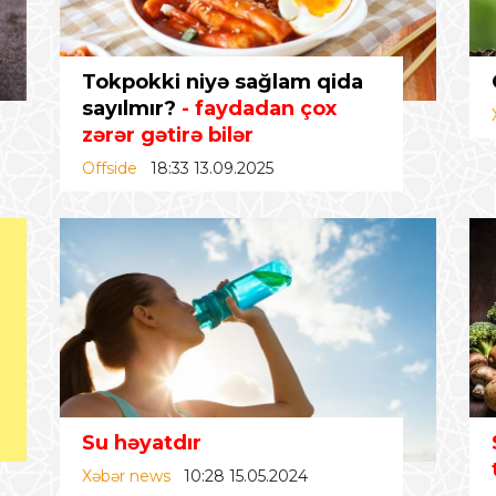
Tokpokki niyə sağlam qida
sayılmır?
- faydadan çox
zərər gətirə bilər
Offside
18:33 13.09.2025
Su həyatdır
Xəbər news
10:28 15.05.2024