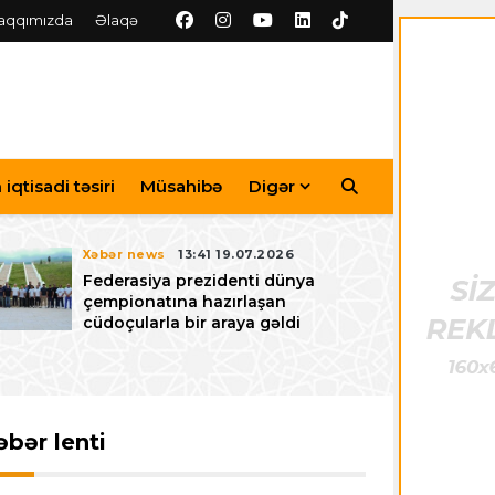
aqqımızda
Əlaqə
iqtisadi təsiri
Müsahibə
Digər
Xəbər news
13:41 19.07.2026
Federasiya prezidenti dünya
çempionatına hazırlaşan
cüdoçularla bir araya gəldi
əbər lenti