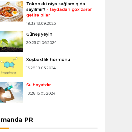
Tokpokki niyə sağlam qida
Konfrans liqası
23:03 06.08.2026
sayılmır?
- faydadan çox zərər
gətirə bilər
"Qarabağ" "Dinamo"ya minimal
hesabla uduzdu
18:33 13.09.2025
Günəş yeyin
Bütün xəbərlər >>>
20:25 01.06.2024
Xoşbəxtlik hormonu
13:28 18.05.2024
Su həyatdır
10:28 15.05.2024
dmanda PR