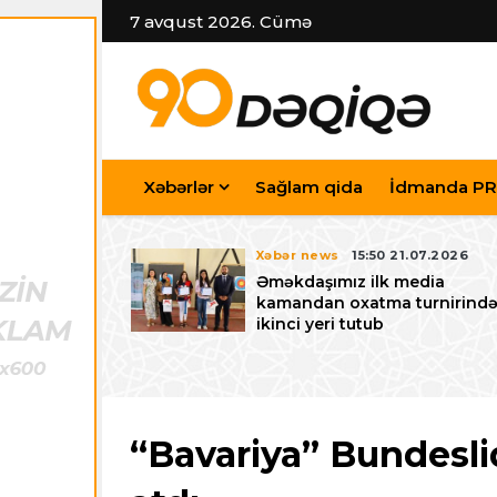
7 avqust 2026. Cümə
Xəbərlər
Sağlam qida
İdmanda PR
7.07.2026
Xəbər news
15:50 21.07.2026
iyev
Əməkdaşımız ilk media
riləcək U-15
kamandan oxatma turnirind
 festivalı ilə
ikinci yeri tutub
zalayıb
“Bavariya” Bundesli