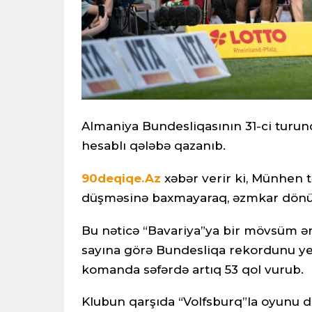
Almaniya Bundesliqasının 31-ci turun
hesablı qələbə qazanıb.
90deqiqe.Az
xəbər verir ki, Münhen t
düşməsinə baxmayaraq, əzmkar dönüş
Bu nəticə “Bavariya”ya bir mövsüm ər
sayına görə Bundesliqa rekordunu ye
komanda səfərdə artıq 53 qol vurub.
Klubun qarşıda “Volfsburq”la oyunu 