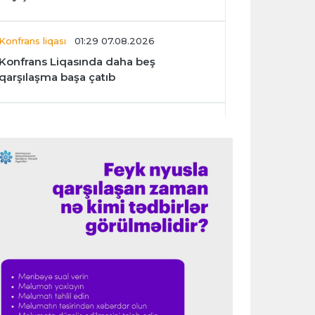
Konfrans liqası
01:29 07.08.2026
Konfrans Liqasında daha beş
qarşılaşma başa çatıb
Avroliqa
01:27 07.08.2026
“Benfika” “Harts”ı darmadağın etdi
İspaniya L.L.
01:23 07.08.2026
"Barselona" Mərakeş klubuna qarşı
keçirilməsi planlaşdırılan yoldaşlıq
oyununu ləğv etdi
Dünya çempionatı
23:59 06.08.2026
"Prezident səlahiyyətlərindən sui-