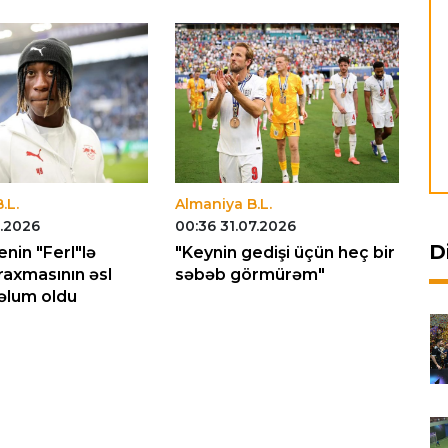
.L.
Almaniya B.L.
Al
8.2026
00:36 31.07.2026
22
D
nin "Ferl"lə
"Keynin gedişi üçün heç bir
"B
axmasının əsl
səbəb görmürəm"
ba
əlum oldu
ca