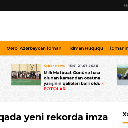
H
Qərbi Azərbaycan İdmanı
İdman Hüququ
İdmanın 
Xəbər news
15:41 21.07.2026
Milli Mətbuat Gününə həsr
ə
olunan kamandan oxatma
yarışının qalibləri bəlli oldu
-
FOTOLAR
X
qada yeni rekorda imza