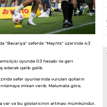
da “Bavariya” səfərdə “Maynts” üzərində 4:3
əmsilçisi oyunda 0:3 hesabı ilə geri
 edərək qalib gəlib.
zində səfər oyunlarında vurulan qolların
niləməyə imkan verib. Məlumata görə,
da var və bu göstəricinin artması mümkündür.