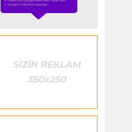
istifadə edib"
- FIFPRO-dan İnfantinoya
sərt ittiham
Formula-1
23:51 06.08.2026
"Antonelli çox etibarlı pilota çevrilib"
Formula-1
23:44 06.08.2026
"Antonelli mövsümün ən yaxşı
pilotlarından biridir"
Formula-1
23:41 06.08.2026
"Bu il mənim üçün cəngəllikdə sağ
qalmağa bənzəyir"
Transfer
23:38 06.08.2026