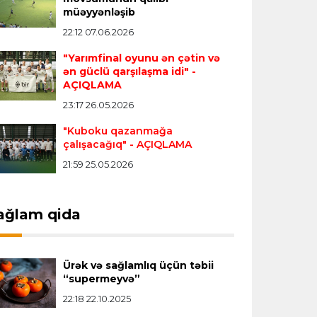
Transfer
23:18 06.08.2026
müəyyənləşib
"Lids" tarixinin ən bahalı transferini
22:12 07.06.2026
reallaşdırdı
"Yarımfinal oyunu ən çətin və
ən güclü qarşılaşma idi"
-
AÇIQLAMA
İngiltərə P.L.
23:14 06.08.2026
23:17 26.05.2026
Alexandre Pato İngiltərə klubunun
prezidenti olacaq
"Kuboku qazanmağa
çalışacağıq"
- AÇIQLAMA
21:59 25.05.2026
Transfer
23:08 06.08.2026
"Qalatasaray" Leaunun alternativini
"Arsenal"da tapdı
ağlam qida
Offside
23:04 06.08.2026
Ürək və sağlamlıq üçün təbii
Çimərlik voleybolu üzrə ölkə
“supermeyvə”
çempionatında finalçılar müəyyənləşdi
22:18 22.10.2025