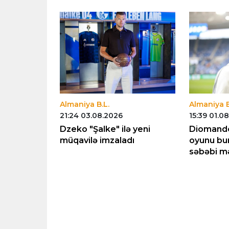
Almaniya B.L.
Almaniya B
21:24 03.08.2026
15:39 01.0
lmaq
Dzeko "Şalke" ilə yeni
Diomande
müqavilə imzaladı
oyunu bur
səbəbi m