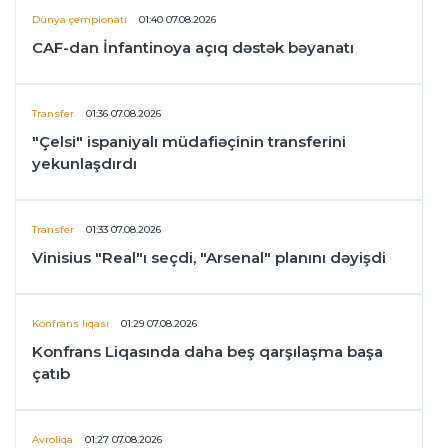
Dünya çempionatı
01:40 07.08.2026
CAF-dan İnfantinoya açıq dəstək bəyanatı
Transfer
01:36 07.08.2026
"Çelsi" ispaniyalı müdafiəçinin transferini
yekunlaşdırdı
Transfer
01:33 07.08.2026
Vinisius "Real"ı seçdi, "Arsenal" planını dəyişdi
Konfrans liqası
01:29 07.08.2026
Konfrans Liqasında daha beş qarşılaşma başa
çatıb
Avroliqa
01:27 07.08.2026