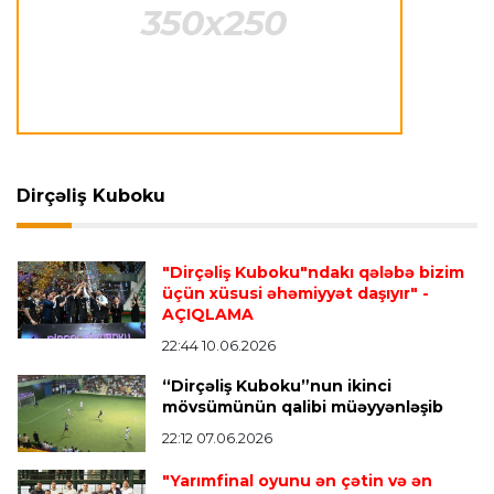
Neapolda Maradonanın adını daşıyan yeni
stadion tikiləcək
Avroliqa
23:23 06.08.2026
"Reyncers" uduzdu, ÇSKA-dan inamlı qələbə
Dirçəliş Kuboku
Transfer
23:18 06.08.2026
"Lids" tarixinin ən bahalı transferini reallaşdırdı
"Dirçəliş Kuboku"ndakı qələbə bizim
üçün xüsusi əhəmiyyət daşıyır"
-
AÇIQLAMA
İngiltərə P.L.
23:14 06.08.2026
Alexandre Pato İngiltərə klubunun prezidenti
22:44 10.06.2026
olacaq
“Dirçəliş Kuboku”nun ikinci
mövsümünün qalibi müəyyənləşib
22:12 07.06.2026
Transfer
23:08 06.08.2026
"Qalatasaray" Leaunun alternativini "Arsenal"da
"Yarımfinal oyunu ən çətin və ən