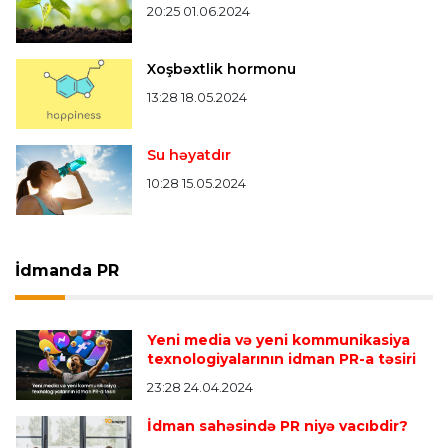
20:25 01.06.2024
Xoşbəxtlik hormonu
13:28 18.05.2024
Su həyatdır
10:28 15.05.2024
İdmanda PR
Yeni media və yeni kommunikasiya
texnologiyalarının idman PR-a təsiri
23:28 24.04.2024
İdman sahəsində PR niyə vacıbdir?