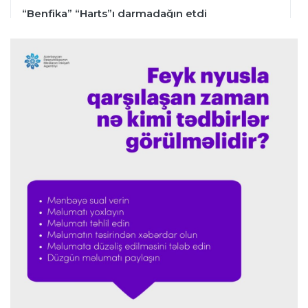
“Benfika” “Harts”ı darmadağın etdi
İspaniya L.L.
01:23 07.08.2026
"Barselona" Mərakeş klubuna qarşı keçirilməsi
planlaşdırılan yoldaşlıq oyununu ləğv etdi
Dünya çempionatı
23:59 06.08.2026
"Prezident səlahiyyətlərindən sui-istifadə edib"
-
FIFPRO-dan İnfantinoya sərt ittiham
Formula-1
23:51 06.08.2026
"Antonelli çox etibarlı pilota çevrilib"
Formula-1
23:44 06.08.2026
"Antonelli mövsümün ən yaxşı pilotlarından