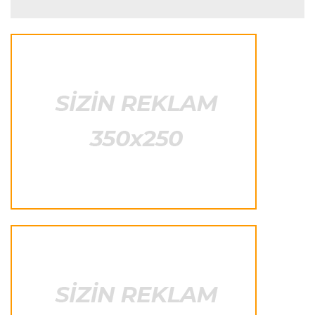
biridir"
Formula-1
23:41 06.08.2026
"Bu il mənim üçün cəngəllikdə sağ qalmağa
bənzəyir"
Transfer
23:38 06.08.2026
"Barselona" Rodri üçün 60 milyon avro
ödəyəcək
Avroliqa
23:33 06.08.2026
Avropa Liqasının oyununda qeyri-adi hadisə
-
qarşılaşma su basmasına görə dayandırıldı
İtaliya S.A.
23:27 06.08.2026