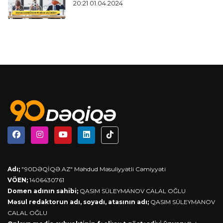
20:21 01.04.2024
Adı;
"90DƏQİQƏ.AZ" Məhdud Məsuliyyətli Cəmiyyəti
VÖEN;
1406430761
Domen adının sahibi;
QASIM SÜLEYMANOV CALAL OĞLU
Məsul redaktorun adı, soyadı, atasının adı;
QASIM SÜLEYMANOV
CALAL OĞLU