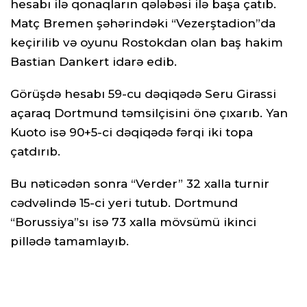
hesabı ilə qonaqların qələbəsi ilə başa çatıb.
Matç Bremen şəhərindəki “Vezerştadion”da
keçirilib və oyunu Rostokdan olan baş hakim
Bastian Dankert idarə edib.
Görüşdə hesabı 59-cu dəqiqədə Seru Girassi
açaraq Dortmund təmsilçisini önə çıxarıb. Yan
Kuoto isə 90+5-ci dəqiqədə fərqi iki topa
çatdırıb.
Bu nəticədən sonra “Verder” 32 xalla turnir
cədvəlində 15-ci yeri tutub. Dortmund
“Borussiya”sı isə 73 xalla mövsümü ikinci
pillədə tamamlayıb.