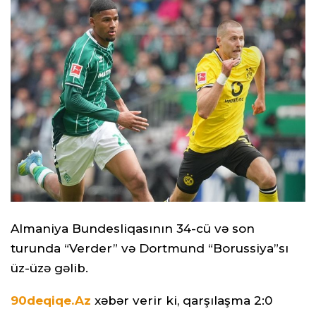
Almaniya Bundesliqasının 34-cü və son
turunda “Verder” və Dortmund “Borussiya”sı
üz-üzə gəlib.
90deqiqe.Az
xəbər verir ki, qarşılaşma 2:0