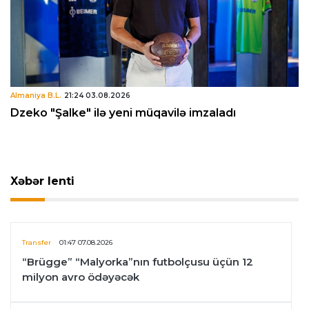
Almaniya B.L.
21:24 03.08.2026
Dzeko "Şalke" ilə yeni müqavilə imzaladı
Xəbər lenti
Transfer
01:47 07.08.2026
“Brügge” “Malyorka”nın futbolçusu üçün 12
milyon avro ödəyəcək