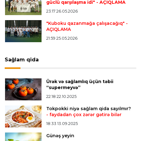
tapdı
güclü qarşılaşma idi"
- AÇIQLAMA
23:17 26.05.2026
Offside
23:04 06.08.2026
"Kuboku qazanmağa çalışacağıq"
-
AÇIQLAMA
Çimərlik voleybolu üzrə ölkə çempionatında
finalçılar müəyyənləşdi
21:59 25.05.2026
Konfrans liqası
23:03 06.08.2026
Sağlam qida
"Qarabağ" "Dinamo"ya minimal hesabla uduzdu
Ürək və sağlamlıq üçün təbii
Bütün xəbərlər >>>
“supermeyvə”
22:18 22.10.2025
Tokpokki niyə sağlam qida sayılmır?
- faydadan çox zərər gətirə bilər
18:33 13.09.2025
Günəş yeyin