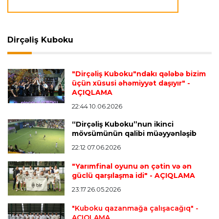
Transfer
23:09 07.08.2026
"Milan" Leandro Paredesi transfer etməyə
hazırlaşır
Dirçəliş Kuboku
Transfer
23:05 07.08.2026
"Dirçəliş Kuboku"ndakı qələbə bizim
"Real" argentinalı futbolçusunu "Fiorentina"ya
üçün xüsusi əhəmiyyət daşıyır"
-
icarəyə göndərdi
AÇIQLAMA
22:44 10.06.2026
“Dirçəliş Kuboku”nun ikinci
Transfer
22:57 07.08.2026
mövsümünün qalibi müəyyənləşib
"Qranada" Zinəddin Zidanın oğlu ilə yollarını
ayırdı
22:12 07.06.2026
"Yarımfinal oyunu ən çətin və ən
güclü qarşılaşma idi"
- AÇIQLAMA
Transfer
22:54 07.08.2026
23:17 26.05.2026
"Mançester Siti" argentinalı qapıçını transfer
edir
"Kuboku qazanmağa çalışacağıq"
-
AÇIQLAMA