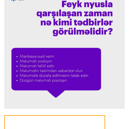
Formula-1
23:36 07.08.2026
"Formula 1" pilotlarının 2026-cı il reytinqi
açıqlanıb
Transfer
23:32 07.08.2026
"Kristal Pelas" Takehiro Tomiyasunu heyətinə
qatdı
Formula-1
23:29 07.08.2026
"Antonellinin potensialına heç vaxt şübhə
etməmişəm"
Transfer
23:25 07.08.2026
"Liverpul" Barkola üçün 115 milyon avroluq təklif
hazırlayır