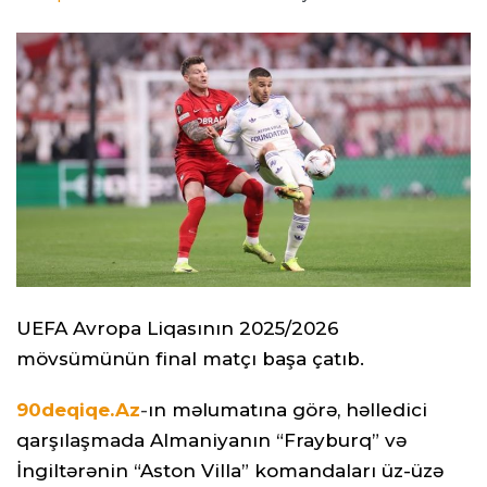
UEFA Avropa Liqasının 2025/2026
mövsümünün final matçı başa çatıb.
90deqiqe.Az
-
ın məlumatına görə, həlledici
qarşılaşmada Almaniyanın “Frayburq” və
İngiltərənin “Aston Villa” komandaları üz-üzə