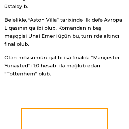
üstələyib.
Beləliklə, “Aston Villa” tarixində ilk dəfə Avropa
Liqasının qalibi olub. Komandanın baş
məşqçisi Unai Emeri üçün bu, turnirdə altıncı
final olub.
Ötən mövsümün qalibi isə finalda “Mançester
Yunayted”i 1:0 hesabı ilə məğlub edən
“Tottenhem” olub.