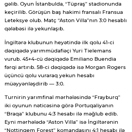
gəlib. Oyun İstanbulda, “Tüpraş” stadionunda
keçirilib. Görüşün baş hakimi fransalı Fransua
Leteksye olub. Matç “Aston Villa”nın 3:0 hesablı
qələbəsi ilə yekunlaşıb.
İngiltərə klubunun heyətində ilk qolu 41-ci
dəqiqədə yarımmüdafiəçi Yuri Tielemans
vurub. 45+4-cü dəqiqədə Emiliano Buendia
fərqi artırıb. 58-ci dəqiqədə isə Morgan Rogers
üçüncü qolu vuraraq yekun hesabı
müəyyənləşdirib — 3:0.
Turnirin yarımfinal mərhələsində “Frayburq”
iki oyunun nəticəsinə görə Portuqaliyanın
“Braqa” klubunu 4:3 hesabı ilə məğlub edib.
Eyni mərhələdə “Aston Villa” isə İngiltərənin
“Nottingem Forest” komandasını 4:1 hesabı ilə