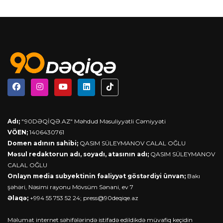
Adı;
"90DƏQİQƏ.AZ" Məhdud Məsuliyyətli Cəmiyyəti
VÖEN;
1406430761
Domen adının sahibi;
QASIM SÜLEYMANOV CALAL OĞLU
Məsul redaktorun adı, soyadı, atasının adı;
QASIM SÜLEYMANOV
CALAL OĞLU
Onlayn media subyektinin fəaliyyət göstərdiyi ünvan;
Bakı
şəhəri, Nəsimi rayonu Mövsüm Sənani, ev 7
Əlaqə;
+994 55 753 52 24;
press@90deqiqe.az
Məlumat internet səhifələrində istifadə edildikdə müvafiq keçidin