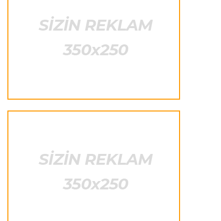
Formula-1
23:22 07.08.2026
"Onun istedadı uşaq yaşlarından bəlli idi"
Transfer
23:20 07.08.2026
"Nyukasl" "Mançester Yunayted"ə rədd cavabı
verdi
İtaliya S.A.
23:15 07.08.2026
"İnter"ə qarşı oyun komandamızın xarakterini
göstərəcək"
Transfer
23:12 07.08.2026
Lukaku ilə "Monako" arasında danışıqlar
aparılmır