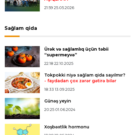
21:59 25.05.2026
Offside
19:46 07.08.2026
Çimərlik voleybolu üzrə ölkə çempionatında
bürünc medalın sahibi müəyyənləşdi
Sağlam qida
Misli Premyer liqa
16:52 07.08.2026
Ürək və sağlamlıq üçün təbii
"Zirə" Namik Ələskərovla yollarını ayırdı
“supermeyvə”
22:18 22.10.2025
Bütün xəbərlər >>>
Tokpokki niyə sağlam qida sayılmır?
- faydadan çox zərər gətirə bilər
18:33 13.09.2025
Günəş yeyin
20:25 01.06.2024
Xoşbəxtlik hormonu