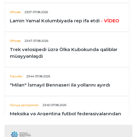
Offside
23:57 07.08.2026
Lamin Yamal Kolumbiyada rep ifa etdi
- VİDEO
Offside
23:47 07.08.2026
Trek velosipedi üzrə Ölkə Kubokunda qaliblər
müəyyənləşdi
Transfer
23:44 07.08.2026
"Milan" İsmayıl Bennaseri ilə yollarını ayırdı
Dünya çempionatı
23:40 07.08.2026
Meksika və Argentina futbol federasiyalarından
İnfantinoya dəstək