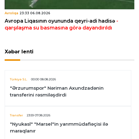
Avroliqa
23:33 06.08.2026
Avropa Liqasının oyununda qeyri-adi hadisə
-
qarşılaşma su basmasına görə dayandırıldı
Xəbər lenti
Türkiyə S.L.
00:00 08.08.2026
"Ərzurumspor" Nəriman Axundzadənin
transferini rəsmiləşdirdi
Transfer
23:59 07.08.2026
"Nyukasl" "Marsel"in yarımmüdafiəçisi ilə
maraqlanır