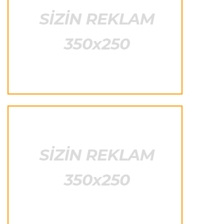
bənzəyir"
Transfer
23:38 06.08.2026
"Barselona" Rodri üçün 60 milyon avro
ödəyəcək
Avroliqa
23:33 06.08.2026
Avropa Liqasının oyununda qeyri-adi hadisə
-
qarşılaşma su basmasına görə dayandırıldı
İtaliya S.A.
23:27 06.08.2026
Neapolda Maradonanın adını daşıyan yeni
stadion tikiləcək
Avroliqa
23:23 06.08.2026