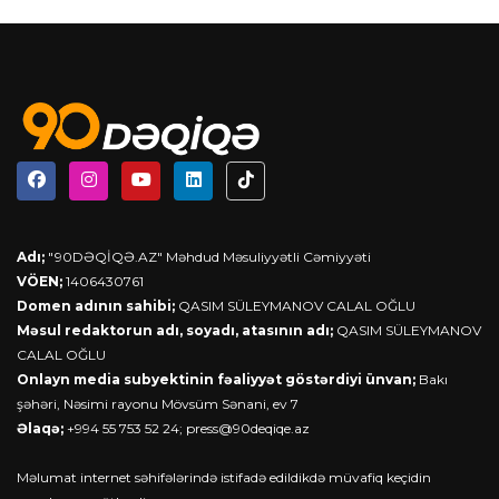
Adı;
"90DƏQİQƏ.AZ" Məhdud Məsuliyyətli Cəmiyyəti
VÖEN;
1406430761
Domen adının sahibi;
QASIM SÜLEYMANOV CALAL OĞLU
Məsul redaktorun adı, soyadı, atasının adı;
QASIM SÜLEYMANOV
CALAL OĞLU
Onlayn media subyektinin fəaliyyət göstərdiyi ünvan;
Bakı
şəhəri, Nəsimi rayonu Mövsüm Sənani, ev 7
Əlaqə;
+994 55 753 52 24;
press@90deqiqe.az
Məlumat internet səhifələrində istifadə edildikdə müvafiq keçidin