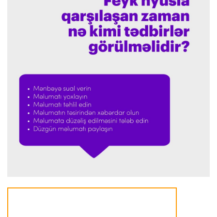
"Barselona" Mərakeş klubuna qarşı keçirilməsi
planlaşdırılan yoldaşlıq oyununu ləğv etdi
Dünya çempionatı
23:59 06.08.2026
"Prezident səlahiyyətlərindən sui-istifadə edib"
-
FIFPRO-dan İnfantinoya sərt ittiham
Formula-1
23:51 06.08.2026
"Antonelli çox etibarlı pilota çevrilib"
Formula-1
23:44 06.08.2026
"Antonelli mövsümün ən yaxşı pilotlarından
biridir"
Formula-1
23:41 06.08.2026
"Bu il mənim üçün cəngəllikdə sağ qalmağa