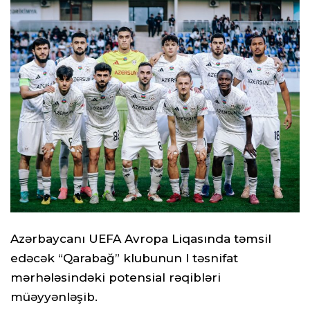
Azərbaycanı UEFA Avropa Liqasında təmsil
edəcək “Qarabağ” klubunun I təsnifat
mərhələsindəki potensial rəqibləri
müəyyənləşib.