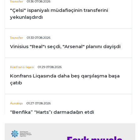
Transfer
01:36 07.08.2026
"Çelsi" ispaniyalı müdafiəçinin transferini
yekunlaşdırdı
Transfer
01:33 07.08.2026
Vinisius "Real"ı seçdi, "Arsenal" planını dəyişdi
Konfrans liqası
01:29 07.08.2026
Konfrans Liqasında daha beş qarşılaşma başa
çatıb
Avroliqa
01:27 07.08.2026
“Benfika” “Harts”ı darmadağın etdi
İspaniya L.L.
01:23 07.08.2026