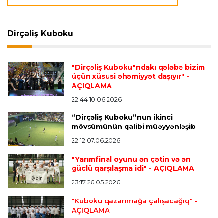
"Reyncers" uduzdu, ÇSKA-dan inamlı qələbə
Dirçəliş Kuboku
Transfer
23:18 06.08.2026
"Lids" tarixinin ən bahalı transferini reallaşdırdı
"Dirçəliş Kuboku"ndakı qələbə bizim
üçün xüsusi əhəmiyyət daşıyır"
-
AÇIQLAMA
İngiltərə P.L.
23:14 06.08.2026
Alexandre Pato İngiltərə klubunun prezidenti
22:44 10.06.2026
olacaq
“Dirçəliş Kuboku”nun ikinci
mövsümünün qalibi müəyyənləşib
22:12 07.06.2026
Transfer
23:08 06.08.2026
"Qalatasaray" Leaunun alternativini "Arsenal"da
"Yarımfinal oyunu ən çətin və ən
tapdı
güclü qarşılaşma idi"
- AÇIQLAMA
23:17 26.05.2026
Offside
23:04 06.08.2026
"Kuboku qazanmağa çalışacağıq"
-
AÇIQLAMA
Çimərlik voleybolu üzrə ölkə çempionatında