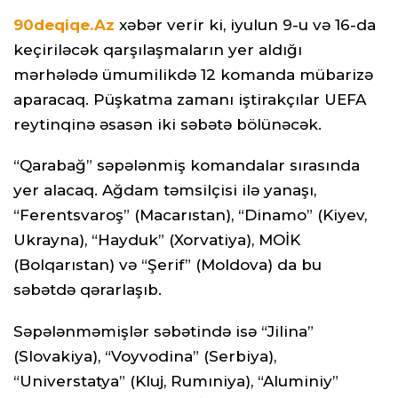
90deqiqe.Az
xəbər verir ki, iyulun 9-u və 16-da
keçiriləcək qarşılaşmaların yer aldığı
mərhələdə ümumilikdə 12 komanda mübarizə
aparacaq. Püşkatma zamanı iştirakçılar UEFA
reytinqinə əsasən iki səbətə bölünəcək.
“Qarabağ” səpələnmiş komandalar sırasında
yer alacaq. Ağdam təmsilçisi ilə yanaşı,
“Ferentsvaroş” (Macarıstan), “Dinamo” (Kiyev,
Ukrayna), “Hayduk” (Xorvatiya), MOİK
(Bolqarıstan) və “Şerif” (Moldova) da bu
səbətdə qərarlaşıb.
Səpələnməmişlər səbətində isə “Jilina”
(Slovakiya), “Voyvodina” (Serbiya),
“Universtatya” (Kluj, Rumıniya), “Aluminiy”