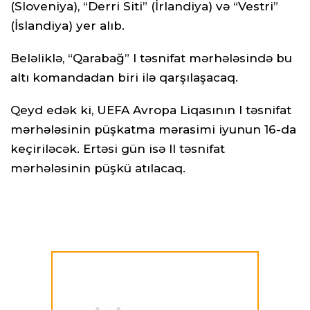
(Sloveniya), “Derri Siti” (İrlandiya) və “Vestri”
(İslandiya) yer alıb.
Beləliklə, “Qarabağ” I təsnifat mərhələsində bu
altı komandadan biri ilə qarşılaşacaq.
Qeyd edək ki, UEFA Avropa Liqasının I təsnifat
mərhələsinin püşkatma mərasimi iyunun 16-da
keçiriləcək. Ertəsi gün isə II təsnifat
mərhələsinin püşkü atılacaq.