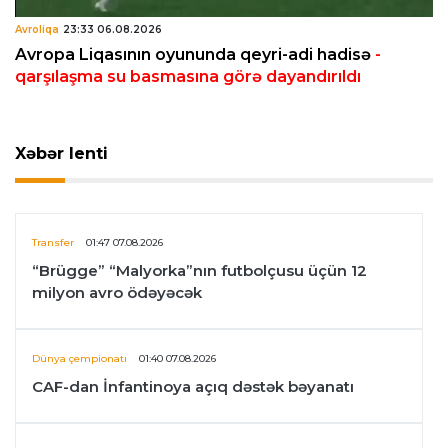
Avroliqa
23:33 06.08.2026
Avropa Liqasının oyununda qeyri-adi hadisə
-
qarşılaşma su basmasına görə dayandırıldı
Xəbər lenti
Transfer
01:47 07.08.2026
“Brügge” “Malyorka”nın futbolçusu üçün 12
milyon avro ödəyəcək
Dünya çempionatı
01:40 07.08.2026
CAF-dan İnfantinoya açıq dəstək bəyanatı