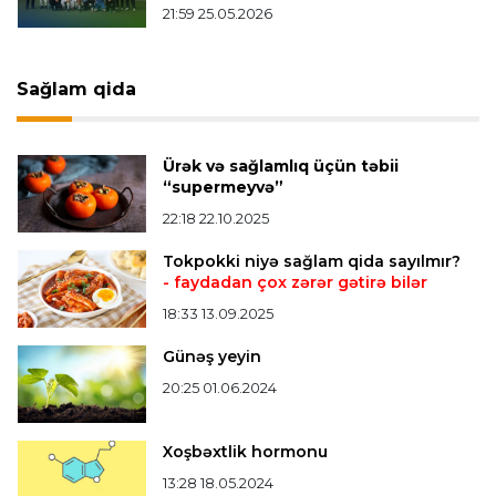
finalçılar müəyyənləşdi
21:59 25.05.2026
Konfrans liqası
23:03 06.08.2026
Sağlam qida
"Qarabağ" "Dinamo"ya minimal hesabla uduzdu
Ürək və sağlamlıq üçün təbii
Bütün xəbərlər >>>
“supermeyvə”
22:18 22.10.2025
Tokpokki niyə sağlam qida sayılmır?
- faydadan çox zərər gətirə bilər
18:33 13.09.2025
Günəş yeyin
20:25 01.06.2024
Xoşbəxtlik hormonu
13:28 18.05.2024