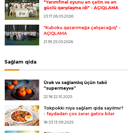
"Yarımfinal oyunu ən çətin və ən
güclü qarşılaşma idi"
- AÇIQLAMA
23:17 26.05.2026
Transfer
20:23 10.08.2026
“Kəpəz” “Zirə”dən ayrılan futbolçunu transfer
"Kuboku qazanmağa çalışacağıq"
-
AÇIQLAMA
edib
21:59 25.05.2026
Transfer
20:21 10.08.2026
Sağlam qida
“Monako”nun ulduz hücumçusu “Tottenhem”ə
təklif olundu
Ürək və sağlamlıq üçün təbii
Bütün xəbərlər >>>
“supermeyvə”
22:18 22.10.2025
Tokpokki niyə sağlam qida sayılmır?
- faydadan çox zərər gətirə bilər
18:33 13.09.2025