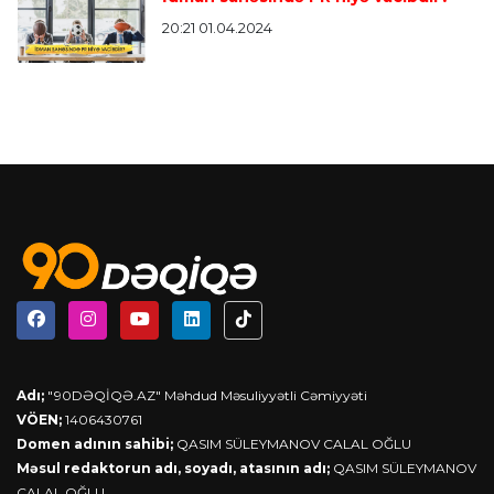
20:21 01.04.2024
Adı;
"90DƏQİQƏ.AZ" Məhdud Məsuliyyətli Cəmiyyəti
VÖEN;
1406430761
Domen adının sahibi;
QASIM SÜLEYMANOV CALAL OĞLU
Məsul redaktorun adı, soyadı, atasının adı;
QASIM SÜLEYMANOV
CALAL OĞLU