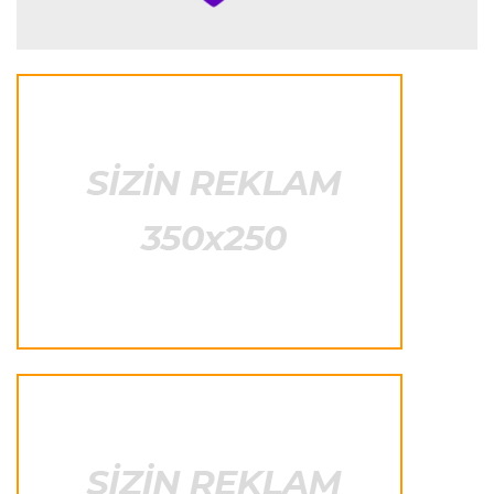
Türkiyə S.L.
21:06 10.08.2026
Musialanın “Qalatasaray”a transferi ilə bağlı
məlumat yayan jurnalist saxlanıldı
Transfer
21:02 10.08.2026
“Liverpul” Bredli Barkolanın transferinə bir
addım da yaxınlaşdı
Transfer
20:48 10.08.2026
“Kristal Pelas” və “Everton” futbolçularını
dəyişdilər
Transfer
20:35 10.08.2026
“Barselona”nın futbolçusu məşqdə zədələndi