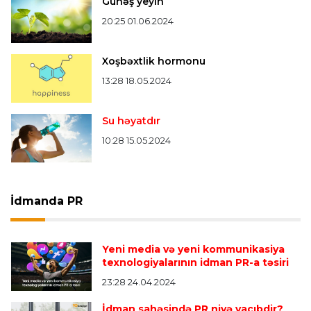
Günəş yeyin
20:25 01.06.2024
Xoşbəxtlik hormonu
13:28 18.05.2024
Su həyatdır
10:28 15.05.2024
İdmanda PR
Yeni media və yeni kommunikasiya
texnologiyalarının idman PR-a təsiri
23:28 24.04.2024
İdman sahəsində PR niyə vacıbdir?