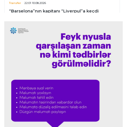
Transfer
22:01 10.08.2026
“Barselona”nın kapitanı “Liverpul”a keçdi
Türkiyə S.L.
21:47 10.08.2026
“Trabzonspor”un borcu açıqlandı
Fransa L.1
21:37 10.08.2026
Ansu Fati “Barselona”dan ayrılmasından danışdı
Formula-1
21:14 10.08.2026
“Mercedes” W17 üçün yeniliklər gətirəcək"
Formula-1
21:10 10.08.2026
“Mercedes” mövsümün ikinci yarısında bolidini
yeniləyəcək