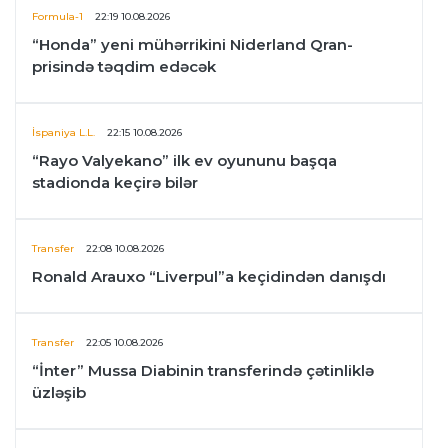
Formula-1
22:19 10.08.2026
“Honda” yeni mühərrikini Niderland Qran-
prisində təqdim edəcək
İspaniya L.L.
22:15 10.08.2026
“Rayo Valyekano” ilk ev oyununu başqa
stadionda keçirə bilər
Transfer
22:08 10.08.2026
Ronald Arauxo “Liverpul”a keçidindən danışdı
Transfer
22:05 10.08.2026
“İnter” Mussa Diabinin transferində çətinliklə
üzləşib