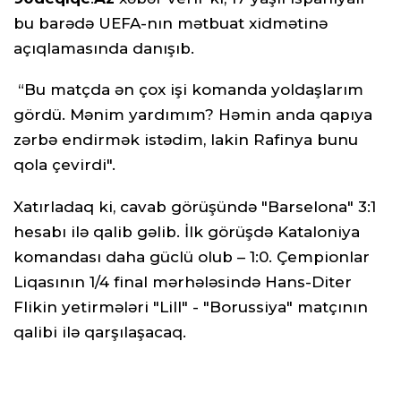
bu barədə UEFA-nın mətbuat xidmətinə
açıqlamasında danışıb.
“Bu matçda ən çox işi komanda yoldaşlarım
gördü. Mənim yardımım? Həmin anda qapıya
zərbə endirmək istədim, lakin Rafinya bunu
qola çevirdi".
Xatırladaq ki, cavab görüşündə "Barselona" 3:1
hesabı ilə qalib gəlib. İlk görüşdə Kataloniya
komandası daha güclü olub – 1:0. Çempionlar
Liqasının 1/4 final mərhələsində Hans-Diter
Flikin yetirmələri "Lill" - "Borussiya" matçının
qalibi ilə qarşılaşacaq.