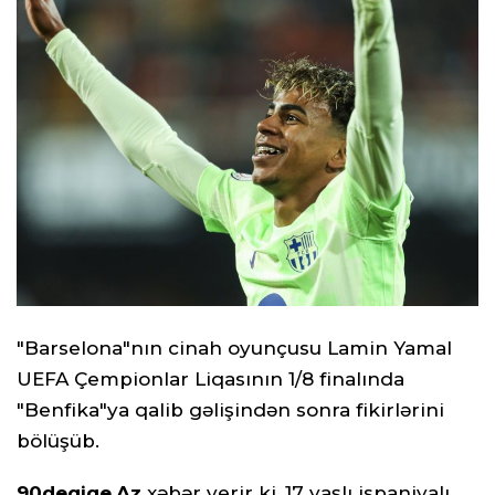
"Barselona"nın cinah oyunçusu Lamin Yamal
UEFA Çempionlar Liqasının 1/8 finalında
"Benfika"ya qalib gəlişindən sonra fikirlərini
bölüşüb.
90deqiqe
.
Az
xəbər verir ki, 17 yaşlı ispaniyalı