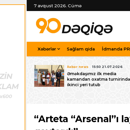
7 avqust 2026. Cümə
Xəbərlər
Sağlam qida
İdmanda PR
7.07.2026
Xəbər news
15:50 21.07.2026
iyev
Əməkdaşımız ilk media
riləcək U-15
kamandan oxatma turnirind
 festivalı ilə
ikinci yeri tutub
zalayıb
“Arteta “Arsenal”ı l