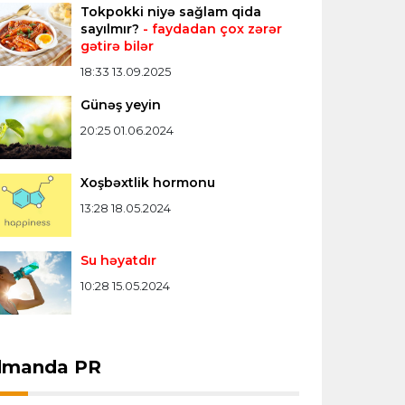
Tokpokki niyə sağlam qida
Konfrans liqası
23:03 06.08.2026
sayılmır?
- faydadan çox zərər
gətirə bilər
"Qarabağ" "Dinamo"ya minimal
hesabla uduzdu
18:33 13.09.2025
Günəş yeyin
Bütün xəbərlər >>>
20:25 01.06.2024
Xoşbəxtlik hormonu
13:28 18.05.2024
Su həyatdır
10:28 15.05.2024
dmanda PR