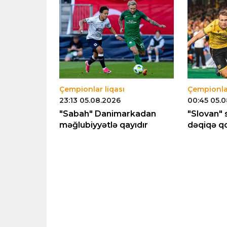
Çempionlar liqası
Çempionlar
23:13 05.08.2026
00:45 05.
Şturm
"Sabah" Danimarkadan
"Slovan" 
sız qolla
məğlubiyyətlə qayıdır
dəqiqə qol