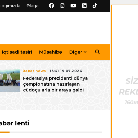
aqqımızda
Əlaqə
iqtisadi təsiri
Müsahibə
Digər
Xəbər news
13:41 19.07.2026
Federasiya prezidenti dünya
çempionatına hazırlaşan
cüdoçularla bir araya gəldi
əbər lenti