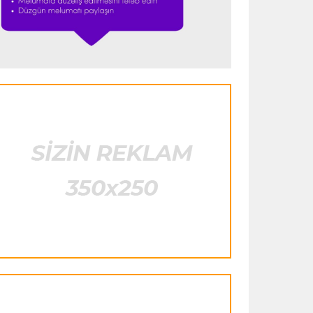
istifadə edib"
- FIFPRO-dan İnfantinoya
sərt ittiham
Formula-1
23:51 06.08.2026
"Antonelli çox etibarlı pilota çevrilib"
Formula-1
23:44 06.08.2026
"Antonelli mövsümün ən yaxşı
pilotlarından biridir"
Formula-1
23:41 06.08.2026
"Bu il mənim üçün cəngəllikdə sağ
qalmağa bənzəyir"
Transfer
23:38 06.08.2026