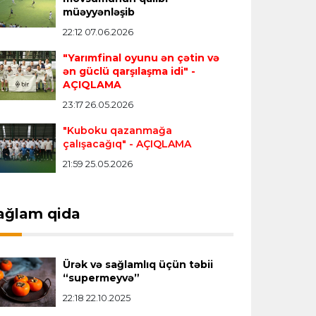
Transfer
23:18 06.08.2026
müəyyənləşib
"Lids" tarixinin ən bahalı transferini
22:12 07.06.2026
reallaşdırdı
"Yarımfinal oyunu ən çətin və
ən güclü qarşılaşma idi"
-
AÇIQLAMA
İngiltərə P.L.
23:14 06.08.2026
23:17 26.05.2026
Alexandre Pato İngiltərə klubunun
prezidenti olacaq
"Kuboku qazanmağa
çalışacağıq"
- AÇIQLAMA
21:59 25.05.2026
Transfer
23:08 06.08.2026
"Qalatasaray" Leaunun alternativini
"Arsenal"da tapdı
ağlam qida
Offside
23:04 06.08.2026
Ürək və sağlamlıq üçün təbii
Çimərlik voleybolu üzrə ölkə
“supermeyvə”
çempionatında finalçılar müəyyənləşdi
22:18 22.10.2025