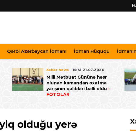
H
Qərbi Azərbaycan İdmanı
İdman Hüququ
İdmanın 
Xəbər news
15:41 21.07.2026
Milli Mətbuat Gününə həsr
ə
olunan kamandan oxatma
yarışının qalibləri bəlli oldu
-
FOTOLAR
X
ayiq olduğu yerə