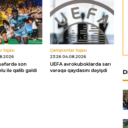
 liqası
Çempionlar liqası
Çe
08.2026
23:26 04.08.2026
14
səfərdə son
UEFA avrokuboklarda sarı
"S
u ilə qalib gəldi
vərəqə qaydasını dəyişdi
Li
D
bə