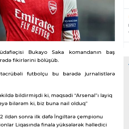
müdafiəçisi Bukayo Saka komandanın baş
rədə fikirlərini bölüşüb.
əcrübəli futbolçu bu barədə jurnalistlərə
şəkildə bildirmişdi ki, məqsədi “Arsenal”ı layiq
ə bilərəm ki, biz buna nail olduq”
 ildən sonra ilk dəfə İngiltərə çempionu
nlar Liqasında finala yüksələrək həlledici