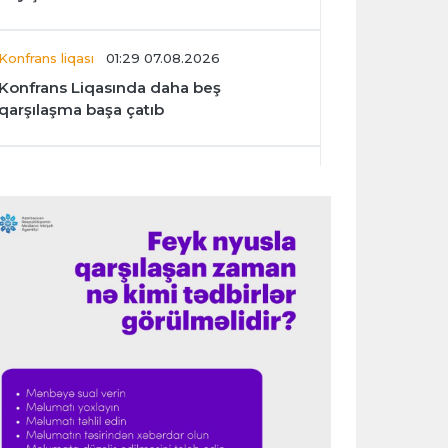
Konfrans liqası
01:29 07.08.2026
Konfrans Liqasında daha beş
qarşılaşma başa çatıb
Avroliqa
01:27 07.08.2026
“Benfika” “Harts”ı darmadağın etdi
İspaniya L.L.
01:23 07.08.2026
"Barselona" Mərakeş klubuna qarşı
keçirilməsi planlaşdırılan yoldaşlıq
oyununu ləğv etdi
Dünya çempionatı
23:59 06.08.2026
"Prezident səlahiyyətlərindən sui-