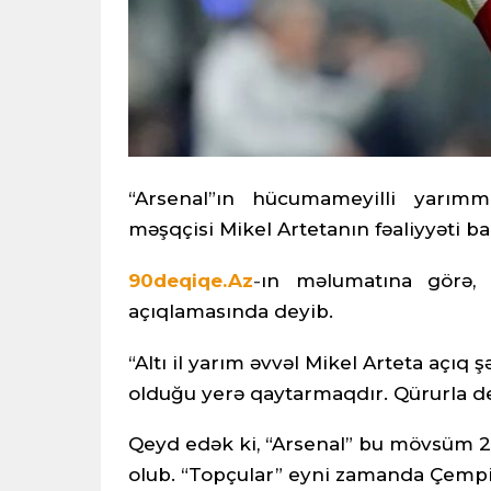
“Arsenal”ın hücumameyilli yarım
məşqçisi Mikel Artetanın fəaliyyəti ba
90deqiqe.Az
-
ın məlumatına görə, t
açıqlamasında deyib.
“Altı il yarım əvvəl Mikel Arteta açıq 
olduğu yerə qaytarmaqdır. Qürurla dey
Qeyd edək ki, “Arsenal” bu mövsüm 22
olub. “Topçular” eyni zamanda Çempio