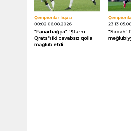
Çempionlar liqası
Çempionlar
00:02 06.08.2026
23:13 05.0
"Orhus"
"Fənərbağça" "Şturm
"Sabah" 
ərini
Qrats"ı iki cavabsız qolla
məğlubiyy
məğlub etdi