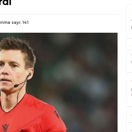
rdi
nma sayı: 141