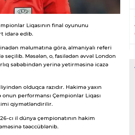
Çempionlar Liqasının final oyununu
 idarə edib.
tinadən məlumatına görə, almaniyalı referi
lə seçilib. Məsələn, o, fasilədən əvvəl London
ırlıq səbəbindən yerinə yetirməsinə icazə
iliyindən olduqca razıdır. Hakimə yaxın
ndə onun performansı Çempionlar Liqası
kimi qiymətləndirilir.
026-cı il dünya çempionatının hakim
məməsinə təəccüblənib.