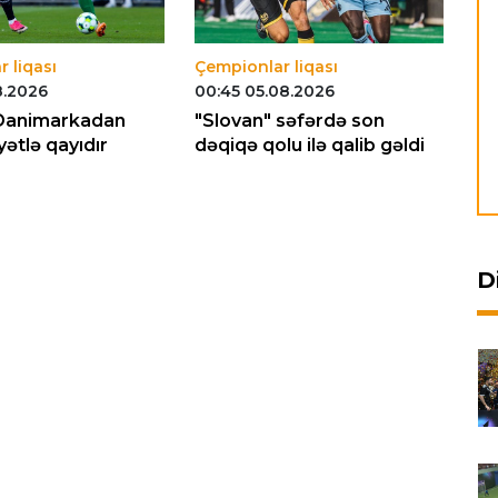
 liqası
Çempionlar liqası
Çe
8.2026
00:45 05.08.2026
23
Danimarkadan
"Slovan" səfərdə son
UE
ətlə qayıdır
dəqiqə qolu ilə qalib gəldi
və
D