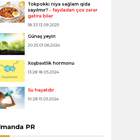
Tokpokki niyə sağlam qida
Misli Premyer liqa
16:52 07.08.2026
sayılmır?
- faydadan çox zərər
gətirə bilər
"Zirə" Namik Ələskərovla yollarını ayırdı
18:33 13.09.2025
Günəş yeyin
Bütün xəbərlər >>>
20:25 01.06.2024
Xoşbəxtlik hormonu
13:28 18.05.2024
Su həyatdır
10:28 15.05.2024
dmanda PR