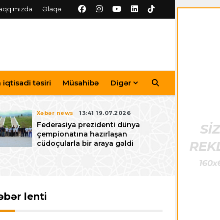
aqqımızda
Əlaqə
iqtisadi təsiri
Müsahibə
Digər
Xəbər news
13:41 19.07.2026
Federasiya prezidenti dünya
çempionatına hazırlaşan
cüdoçularla bir araya gəldi
əbər lenti