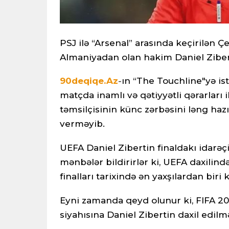
PSJ ilə “Arsenal” arasında keçirilən 
Almaniyadan olan hakim Daniel Zibert
90deqiqe.Az
-
ın “The Touchline"yə is
matçda inamlı və qətiyyətli qərarları i
təmsilçisinin künc zərbəsini ləng haz
verməyib.
UEFA Daniel Zibertin finaldakı idarəç
mənbələr bildirirlər ki, UEFA daxili
finalları tarixində ən yaxşılardan biri 
Eyni zamanda qeyd olunur ki, FIFA 2
siyahısına Daniel Zibertin daxil edil