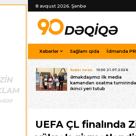
8 avqust 2026. Şənbə
Xəbərlər
Sağlam qida
İdmanda PR
7.07.2026
Xəbər news
15:50 21.07.2026
iyev
Əməkdaşımız ilk media
riləcək U-15
kamandan oxatma turnirind
 festivalı ilə
ikinci yeri tutub
zalayıb
UEFA ÇL finalında Zi