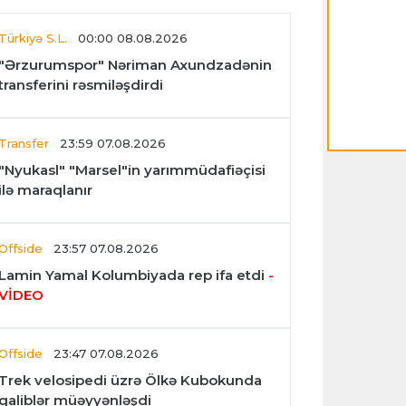
Türkiyə S.L.
00:00 08.08.2026
"Ərzurumspor" Nəriman Axundzadənin
transferini rəsmiləşdirdi
Transfer
23:59 07.08.2026
"Nyukasl" "Marsel"in yarımmüdafiəçisi
ilə maraqlanır
Offside
23:57 07.08.2026
Lamin Yamal Kolumbiyada rep ifa etdi
-
VİDEO
Offside
23:47 07.08.2026
Trek velosipedi üzrə Ölkə Kubokunda
qaliblər müəyyənləşdi