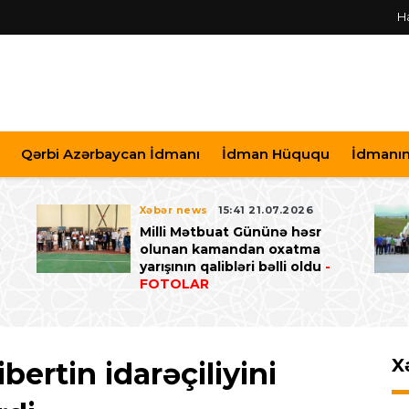
H
Qərbi Azərbaycan İdmanı
İdman Hüququ
İdmanın 
Xəbər news
15:41 21.07.2026
Milli Mətbuat Gününə həsr
ə
olunan kamandan oxatma
yarışının qalibləri bəlli oldu
-
FOTOLAR
X
bertin idarəçiliyini