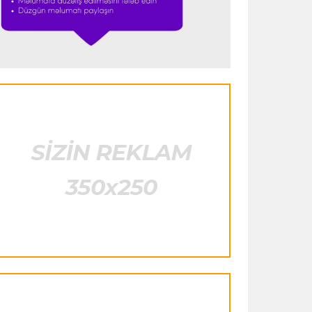
heyətinə qatdı
Formula-1
23:29 07.08.2026
"Antonellinin potensialına heç vaxt
şübhə etməmişəm"
Transfer
23:25 07.08.2026
"Liverpul" Barkola üçün 115 milyon
avroluq təklif hazırlayır
Formula-1
23:22 07.08.2026
"Onun istedadı uşaq yaşlarından bəlli
idi"
Transfer
23:20 07.08.2026