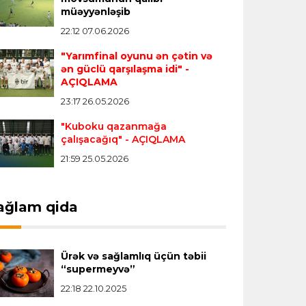
müəyyənləşib
"Real" argentinalı futbolçusunu
"Fiorentina"ya icarəyə göndərdi
22:12 07.06.2026
"Yarımfinal oyunu ən çətin və
ən güclü qarşılaşma idi"
-
Transfer
22:57 07.08.2026
AÇIQLAMA
"Qranada" Zinəddin Zidanın oğlu ilə
23:17 26.05.2026
yollarını ayırdı
"Kuboku qazanmağa
çalışacağıq"
- AÇIQLAMA
Transfer
22:54 07.08.2026
21:59 25.05.2026
"Mançester Siti" argentinalı qapıçını
transfer edir
ağlam qida
Offside
19:46 07.08.2026
Çimərlik voleybolu üzrə ölkə
Ürək və sağlamlıq üçün təbii
çempionatında bürünc medalın sahibi
“supermeyvə”
müəyyənləşdi
22:18 22.10.2025