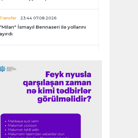
Transfer
23:44 07.08.2026
"Milan" İsmayıl Bennaseri ilə yollarını
ayırdı
Dünya çempionatı
23:40 07.08.2026
Meksika və Argentina futbol
federasiyalarından İnfantinoya dəstək
Formula-1
23:36 07.08.2026
"Formula 1" pilotlarının 2026-cı il
reytinqi açıqlanıb
Transfer
23:32 07.08.2026
"Kristal Pelas" Takehiro Tomiyasunu