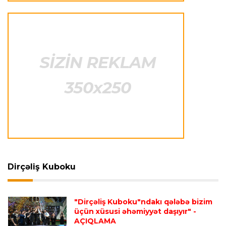
Avroliqa
23:33 06.08.2026
Avropa Liqasının oyununda qeyri-adi hadisə
-
qarşılaşma su basmasına görə dayandırıldı
İtaliya S.A.
23:27 06.08.2026
Neapolda Maradonanın adını daşıyan yeni
stadion tikiləcək
Avroliqa
23:23 06.08.2026
"Reyncers" uduzdu, ÇSKA-dan inamlı qələbə
Dirçəliş Kuboku
Transfer
23:18 06.08.2026
"Lids" tarixinin ən bahalı transferini reallaşdırdı
"Dirçəliş Kuboku"ndakı qələbə bizim
üçün xüsusi əhəmiyyət daşıyır"
-
AÇIQLAMA
İngiltərə P.L.
23:14 06.08.2026