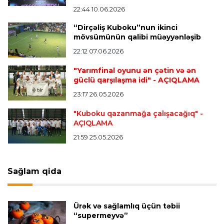
Alexandre Pato İngiltərə klubunun prezidenti
22:44 10.06.2026
olacaq
“Dirçəliş Kuboku”nun ikinci
mövsümünün qalibi müəyyənləşib
22:12 07.06.2026
Transfer
23:08 06.08.2026
"Qalatasaray" Leaunun alternativini "Arsenal"da
"Yarımfinal oyunu ən çətin və ən
tapdı
güclü qarşılaşma idi"
- AÇIQLAMA
23:17 26.05.2026
Offside
23:04 06.08.2026
"Kuboku qazanmağa çalışacağıq"
-
AÇIQLAMA
Çimərlik voleybolu üzrə ölkə çempionatında
finalçılar müəyyənləşdi
21:59 25.05.2026
Konfrans liqası
23:03 06.08.2026
Sağlam qida
"Qarabağ" "Dinamo"ya minimal hesabla uduzdu
Ürək və sağlamlıq üçün təbii
Bütün xəbərlər >>>
“supermeyvə”