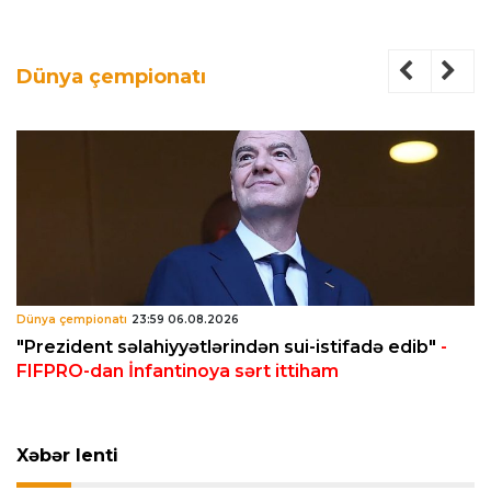
Dünya çempionatı
Dünya çempionatı
23:59 06.08.2026
"Prezident səlahiyyətlərindən sui-istifadə edib"
-
FIFPRO-dan İnfantinoya sərt ittiham
Xəbər lenti