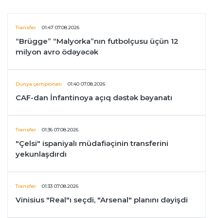
Transfer
01:47 07.08.2026
“Brügge” “Malyorka”nın futbolçusu üçün 12
milyon avro ödəyəcək
Dünya çempionatı
01:40 07.08.2026
CAF-dan İnfantinoya açıq dəstək bəyanatı
Transfer
01:36 07.08.2026
"Çelsi" ispaniyalı müdafiəçinin transferini
yekunlaşdırdı
Transfer
01:33 07.08.2026
Vinisius "Real"ı seçdi, "Arsenal" planını dəyişdi