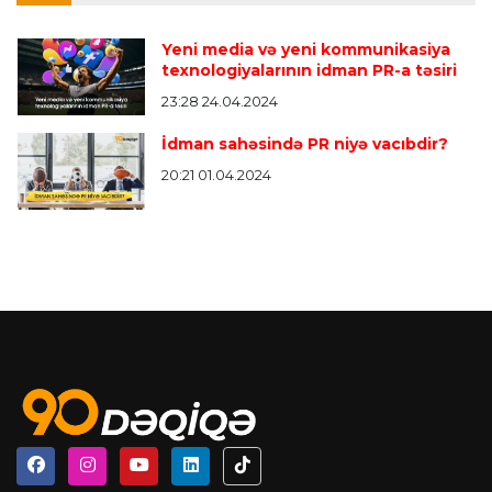
Yeni media və yeni kommunikasiya
texnologiyalarının idman PR-a təsiri
23:28 24.04.2024
İdman sahəsində PR niyə vacıbdir?
20:21 01.04.2024