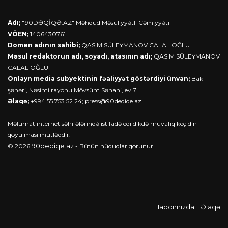
Adı;
"90DƏQİQƏ.AZ" Məhdud Məsuliyyətli Cəmiyyəti
VÖEN;
1406430761
Domen adının sahibi;
QASIM SÜLEYMANOV CALAL OĞLU
Məsul redaktorun adı, soyadı, atasının adı;
QASIM SÜLEYMANOV
CALAL OĞLU
Onlayn media subyektinin fəaliyyət göstərdiyi ünvan;
Bakı
şəhəri, Nəsimi rayonu Mövsüm Sənani, ev 7
Əlaqə;
+994 55 753 52 24;
press@90deqiqe.az
Məlumat internet səhifələrində istifadə edildikdə müvafiq keçidin
qoyulması mütləqdir.
90deqiqe.az
© 2026
- Bütün hüquqlar qorunur.
Haqqımızda
Əlaqə