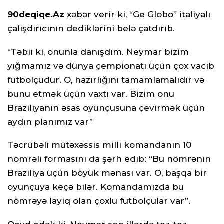
90deqiqe.Az
xəbər verir ki, “Ge Globo” italiyalı
çalışdırıcının dediklərini belə çatdırıb.
“Təbii ki, onunla danışdım. Neymar bizim
yığmamız və dünya çempionatı üçün çox vacib
futbolçudur. O, hazırlığını tamamlamalıdır və
bunu etmək üçün vaxtı var. Bizim onu
Braziliyanın əsas oyunçusuna çevirmək üçün
aydın planımız var”
Təcrübəli mütəxəssis milli komandanın 10
nömrəli formasını da şərh edib: “Bu nömrənin
Braziliya üçün böyük mənası var. O, başqa bir
oyunçuya keçə bilər. Komandamızda bu
nömrəyə layiq olan çoxlu futbolçular var”.