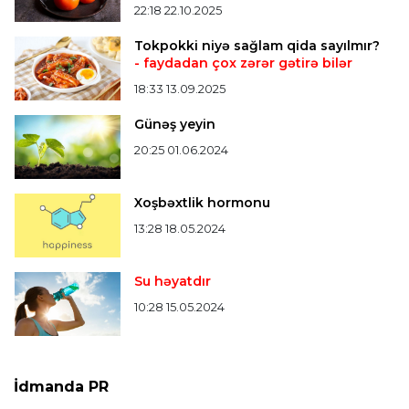
22:18 22.10.2025
Tokpokki niyə sağlam qida sayılmır?
- faydadan çox zərər gətirə bilər
18:33 13.09.2025
Günəş yeyin
20:25 01.06.2024
Xoşbəxtlik hormonu
13:28 18.05.2024
Su həyatdır
10:28 15.05.2024
İdmanda PR