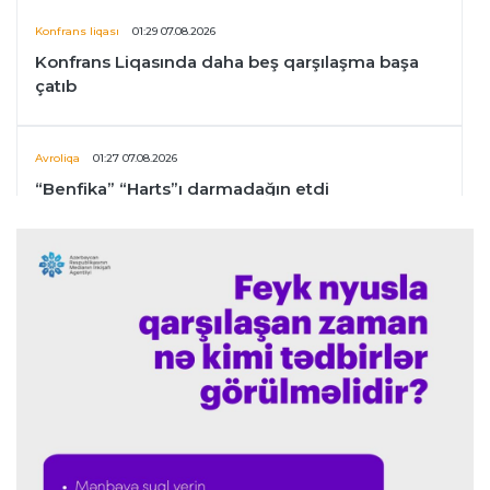
Konfrans liqası
01:29 07.08.2026
Konfrans Liqasında daha beş qarşılaşma başa
çatıb
Avroliqa
01:27 07.08.2026
“Benfika” “Harts”ı darmadağın etdi
İspaniya L.L.
01:23 07.08.2026
"Barselona" Mərakeş klubuna qarşı keçirilməsi
planlaşdırılan yoldaşlıq oyununu ləğv etdi
Dünya çempionatı
23:59 06.08.2026
"Prezident səlahiyyətlərindən sui-istifadə edib"
-
FIFPRO-dan İnfantinoya sərt ittiham