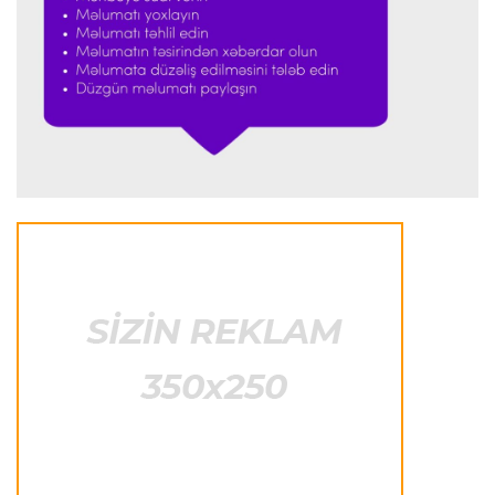
Formula-1
23:51 06.08.2026
"Antonelli çox etibarlı pilota çevrilib"
Formula-1
23:44 06.08.2026
"Antonelli mövsümün ən yaxşı pilotlarından
biridir"
Formula-1
23:41 06.08.2026
"Bu il mənim üçün cəngəllikdə sağ qalmağa
bənzəyir"
Transfer
23:38 06.08.2026
"Barselona" Rodri üçün 60 milyon avro
ödəyəcək