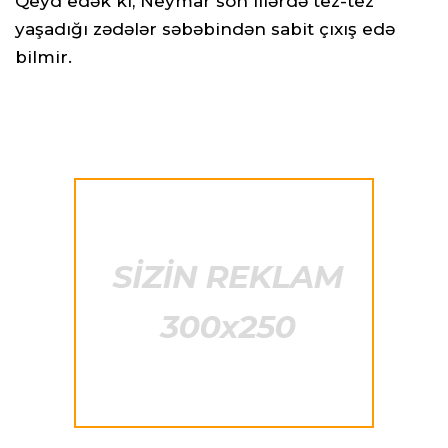
Qeyd edək ki, Neymar son illərdə tez-tez
yaşadığı zədələr səbəbindən sabit çıxış edə
bilmir.