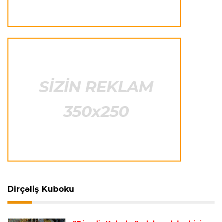
Çimərlik voleybolu üzrə ölkə çempionatının
qalibləri müəyyənləşdi
Offside
22:23 08.08.2026
Azərbaycan cüdoçusu Avropa Kubokunda
bürünc medal qazanıb
Transfer
21:36 08.08.2026
“Barselona”nın sabiq futbolçusu karyerasını
MLS-də davam etdirəcək
Transfer
21:08 08.08.2026
Xulian Alvares “Atletiko” rəhbərliyini
“Barselona”ya keçidinə razı salmaq istəyir
Dirçəliş Kuboku
Transfer
21:05 08.08.2026