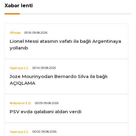
Xəbər lenti
Offside
00:16 09.08.2026
Lionel Messi atasının vəfatı ilə bağlı Argentinaya
yollanıb
İspaniya L.L.
00:14 09.08.2026
Joze Mourinyodan Bernardo Silva ilə bağlı
AÇIQLAMA
Niderland E.D.
00:09 09.08.2026
PSV evdə qələbəni əldən verdi
İspaniya L.L.
00:02 09.08.2026