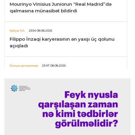
Mourinyo Vinisius Juniorun “Real Madrid”də
qalmasına münasibət bildirdi
İtaliya S.A.
23:54 08.08.2026
Filippo İnzaqi karyerasının ən yaxşı üç qolunu
açıqladı
Dünya çempionatı
23:47 08.08.2026
UEFA İnfantinonun fəaliyyəti ilə bağlı
araşdırmaya başlaya bilər
Offside
23:39 08.08.2026
Donald Trampın oğlu Enes Kanterin WNBA
planını dəstəklədi