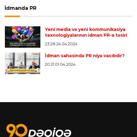
İdmanda PR
Yeni media və yeni kommunikasiya
texnologiyalarının idman PR-a təsiri
23:28 24.04.2024
İdman sahəsində PR niyə vacıbdir?
20:21 01.04.2024