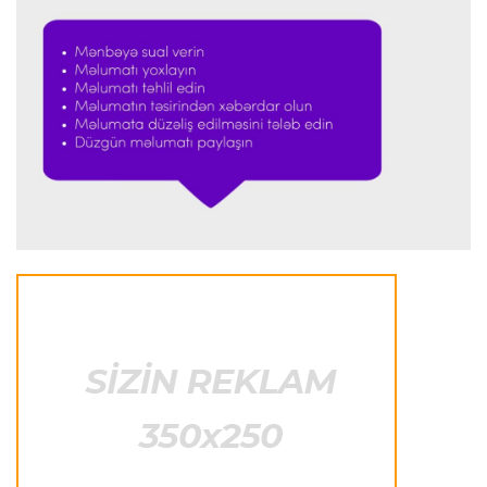
Formula-1
23:23 08.08.2026
“Ferrari”nin məni necə təhlil etdiyini görəndə
şoka düşdüm”
Formula-1
23:18 08.08.2026
“Ferrari”nin sabiq mühəndisi Həmiltonu
Şumaxerlə müqayisə etdi
İspaniya L.L.
23:09 08.08.2026
“Real Madrid” “Ferentsvaroş”a qalib gəldi
Fransa L.1
22:50 08.08.2026
PSJ “Mançester Yunayted”lə heç-heçə etdi
Offside
22:40 08.08.2026