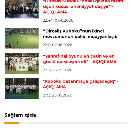
"Dirçəliş Kuboku"ndakı qələbə bizim
“Atletiko”nun futbolçusu “River Pleyt”ə keçir
üçün xüsusi əhəmiyyət daşıyır"
-
AÇIQLAMA
22:44 10.06.2026
Transfer
20:58 08.08.2026
“Dirçəliş Kuboku”nun ikinci
“Vest Hem” “Tottenhem”in futbolçusunu
mövsümünün qalibi müəyyənləşib
transfer edir
22:12 07.06.2026
"Yarımfinal oyunu ən çətin və ən
Offside
20:51 08.08.2026
güclü qarşılaşma idi"
- AÇIQLAMA
Kamandan oxatma üzrə ölkə çempionatında
23:17 26.05.2026
finalçılar bəlli oldu
"Kuboku qazanmağa çalışacağıq"
-
AÇIQLAMA
Offside
20:27 08.08.2026
21:59 25.05.2026
Mingəçevirdə “Kürü keçək?! 5” yarışı keçirildi
-
Qaliblər müəyyənləşdi
Sağlam qida
Formula-1
20:24 08.08.2026