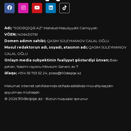
Adı;
"90DƏQİQƏ.AZ" Məhdud Məsuliyyətli Cəmiyyəti
VÖEN;
1406430761
Domen adının sahibi;
QASIM SÜLEYMANOV CALAL OĞLU
Məsul redaktorun adı, soyadı, atasının adı;
QASIM SÜLEYMANOV
CALAL OĞLU
Onlayn media subyektinin fəaliyyət göstərdiyi ünvan;
Bakı
şəhəri, Nəsimi rayonu Mövsüm Sənani, ev 7
Əlaqə;
+994 55 753 52 24;
press@90deqiqe.az
Məlumat internet səhifələrində istifadə edildikdə müvafiq keçidin
qoyulması mütləqdir.
90deqiqe.az
© 2026
- Bütün hüquqlar qorunur.