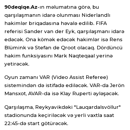
90deqiqe.Az
-ın məlumatına görə, bu
qarşılaşmanın idarə olunması Niderlandlı
hakimlər briqadasına həvalə edilib. FIFA
referisi Sander van der Eyk, qarşılaşmanı idarə
edəcək. Ona kömək edəcək hakimlər isə Rens
Blümink və Stefan de Qroot olacaq. Dördüncü
hakim funksiyasını Mark Naqteqaal yerinə
yetirəcək.
Oyun zamanı VAR (Video Assist Referee)
sistemindən də istifadə ediləcək. VAR-da Jerön
Mansxot, AVAR-da isə Klay Ruperti əyləşəcək.
Qarşılaşma, Reykyavikdəki "Lauqardalsvöllur"
stadionunda keçiriləcək və yerli vaxtla saat
22:45-də start götürəcək.