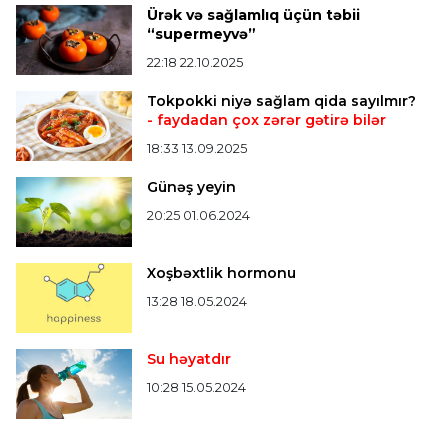
Verstappen öz komandasının "Formula 1"də
Ürək və sağlamlıq üçün təbii
iştirak etməyəcəyini açıqladı
“supermeyvə”
22:18 22.10.2025
Bütün xəbərlər >>>
Tokpokki niyə sağlam qida sayılmır?
- faydadan çox zərər gətirə bilər
18:33 13.09.2025
Günəş yeyin
20:25 01.06.2024
Xoşbəxtlik hormonu
13:28 18.05.2024
Su həyatdır
10:28 15.05.2024