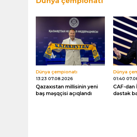
Dünya çempionatı
Dünya çempionatı
Dünya çem
13:23 07.08.2026
01:40 07.0
ntina
Qazaxıstan millisinin yeni
CAF-dan İ
alarından
baş məşqçisi açıqlandı
dəstək b
tək