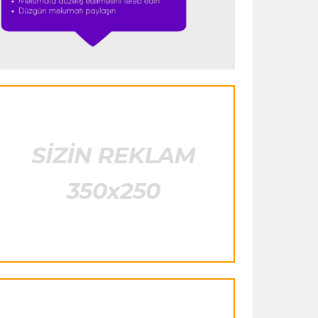
heyətinə qatdı
Formula-1
23:29 07.08.2026
"Antonellinin potensialına heç vaxt
şübhə etməmişəm"
Transfer
23:25 07.08.2026
"Liverpul" Barkola üçün 115 milyon
avroluq təklif hazırlayır
Formula-1
23:22 07.08.2026
"Onun istedadı uşaq yaşlarından bəlli
idi"
Transfer
23:20 07.08.2026