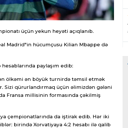
pionatı üçün yekun heyəti açıqlanıb.
eal Madrid"in hücumçusu Kilian Mbappe də
 hesablarında paylaşım edib:
ən ölkəmi ən böyük turnirdə təmsil etmək
. Sizi qürurlandırmaq üçün əlimizdən gələni
a Fransa millisinin formasında çəkilmiş
ya çempionatlarında da iştirak edib. Hər iki
iblər: birində Xorvatiyaya 4:2 hesabı ilə qalib