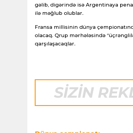
gəlib, digərində isə Argentinaya penal
ilə məğlub olublar.
Fransa millisinin dünya çempionatınd
olacaq. Qrup mərhələsində “üçrənglil
qarşılaşacaqlar.