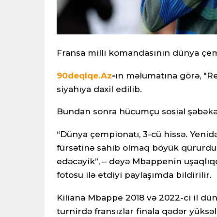
Fransa milli komandasının dünya çem
90deqiqe.Az
-
ın məlumatına görə, "R
siyahıya daxil edilib.
Bundan sonra hücumçu sosial şəbəkə
“Dünya çempionatı, 3-cü hissə. Yenid
fürsətinə sahib olmaq böyük qürurdur
edəcəyik”, – deyə Mbappenin uşaqlıqd
fotosu ilə etdiyi paylaşımda bildirilir.
Kiliana Mbappe 2018 və 2022-ci il dün
turnirdə fransızlar finala qədər yüksəl