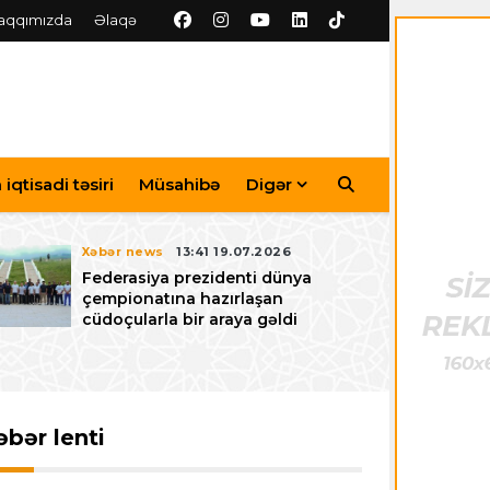
aqqımızda
Əlaqə
iqtisadi təsiri
Müsahibə
Digər
Xəbər news
13:41 19.07.2026
Federasiya prezidenti dünya
çempionatına hazırlaşan
cüdoçularla bir araya gəldi
əbər lenti