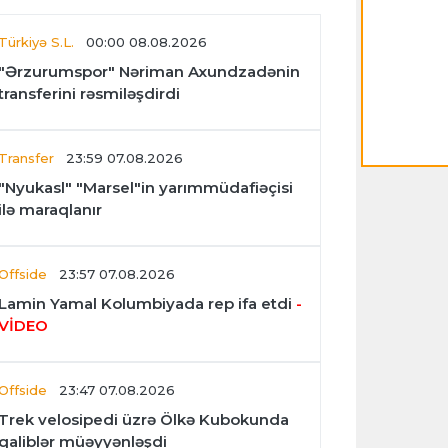
Türkiyə S.L.
00:00 08.08.2026
"Ərzurumspor" Nəriman Axundzadənin
transferini rəsmiləşdirdi
Transfer
23:59 07.08.2026
"Nyukasl" "Marsel"in yarımmüdafiəçisi
ilə maraqlanır
Offside
23:57 07.08.2026
Lamin Yamal Kolumbiyada rep ifa etdi
-
VİDEO
Offside
23:47 07.08.2026
Trek velosipedi üzrə Ölkə Kubokunda
qaliblər müəyyənləşdi