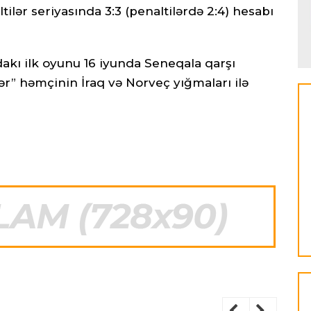
tilər seriyasında 3:3 (penaltilərdə 2:4) hesabı
akı ilk oyunu 16 iyunda Seneqala qarşı
ər” həmçinin İraq və Norveç yığmaları ilə