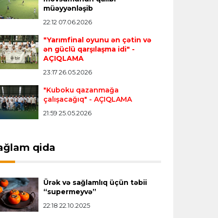
müəyyənləşib
"Real" argentinalı futbolçusunu
"Fiorentina"ya icarəyə göndərdi
22:12 07.06.2026
"Yarımfinal oyunu ən çətin və
ən güclü qarşılaşma idi"
-
Transfer
22:57 07.08.2026
AÇIQLAMA
"Qranada" Zinəddin Zidanın oğlu ilə
23:17 26.05.2026
yollarını ayırdı
"Kuboku qazanmağa
çalışacağıq"
- AÇIQLAMA
Transfer
22:54 07.08.2026
21:59 25.05.2026
"Mançester Siti" argentinalı qapıçını
transfer edir
ağlam qida
Offside
19:46 07.08.2026
Çimərlik voleybolu üzrə ölkə
Ürək və sağlamlıq üçün təbii
çempionatında bürünc medalın sahibi
“supermeyvə”
müəyyənləşdi
22:18 22.10.2025