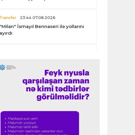
Transfer
23:44 07.08.2026
"Milan" İsmayıl Bennaseri ilə yollarını
ayırdı
Dünya çempionatı
23:40 07.08.2026
Meksika və Argentina futbol
federasiyalarından İnfantinoya dəstək
Formula-1
23:36 07.08.2026
"Formula 1" pilotlarının 2026-cı il
reytinqi açıqlanıb
Transfer
23:32 07.08.2026
"Kristal Pelas" Takehiro Tomiyasunu