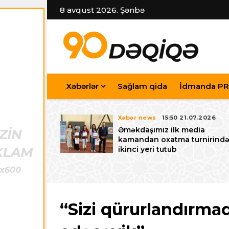
8 avqust 2026. Şənbə
Xəbərlər
Sağlam qida
İdmanda PR
7.07.2026
Xəbər news
15:50 21.07.2026
iyev
Əməkdaşımız ilk media
riləcək U-15
kamandan oxatma turnirind
 festivalı ilə
ikinci yeri tutub
zalayıb
“Sizi qürurlandırma