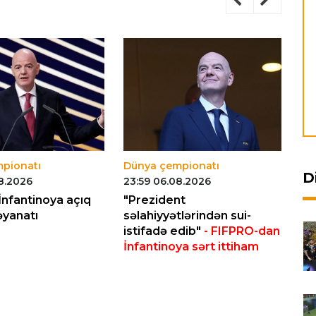
pionatı
Dünya çempionatı
Dü
D
8.2026
23:59 06.08.2026
22
nfantinoya açıq
"Prezident
UE
əyanatı
səlahiyyətlərindən sui-
bo
istifadə edib"
- FIFPRO-dan
İnfantinoya sərt ittiham