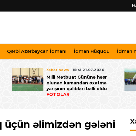
H
Qərbi Azərbaycan İdmanı
İdman Hüququ
İdmanın 
Xəbər news
15:41 21.07.2026
Milli Mətbuat Gününə həsr
ə
olunan kamandan oxatma
yarışının qalibləri bəlli oldu
-
FOTOLAR
X
q üçün əlimizdən gələni