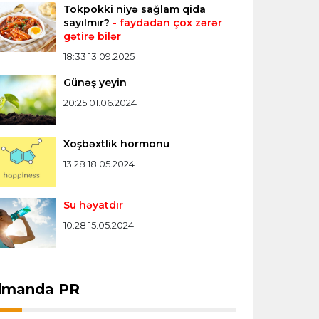
Tokpokki niyə sağlam qida
Misli Premyer liqa
16:52 07.08.2026
sayılmır?
- faydadan çox zərər
gətirə bilər
"Zirə" Namik Ələskərovla yollarını ayırdı
18:33 13.09.2025
Günəş yeyin
Bütün xəbərlər >>>
20:25 01.06.2024
Xoşbəxtlik hormonu
13:28 18.05.2024
Su həyatdır
10:28 15.05.2024
dmanda PR