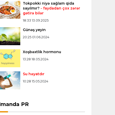
Tokpokki niyə sağlam qida
Formula-1
20:24 08.08.2026
sayılmır?
- faydadan çox zərər
gətirə bilər
Verstappen öz komandasının "Formula
1"də iştirak etməyəcəyini açıqladı
18:33 13.09.2025
Günəş yeyin
Bütün xəbərlər >>>
20:25 01.06.2024
Xoşbəxtlik hormonu
13:28 18.05.2024
Su həyatdır
10:28 15.05.2024
dmanda PR