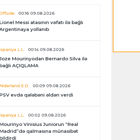
Offside
00:16 09.08.2026
Lionel Messi atasının vəfatı ilə bağlı
Argentinaya yollanıb
İspaniya L.L.
00:14 09.08.2026
Joze Mourinyodan Bernardo Silva ilə
bağlı AÇIQLAMA
Niderland E.D.
00:09 09.08.2026
PSV evdə qələbəni əldən verdi
İspaniya L.L.
00:02 09.08.2026
Mourinyo Vinisius Juniorun “Real
Madrid”də qalmasına münasibət
bildirdi