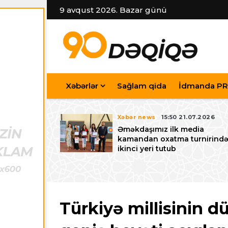
9 avqust 2026. Bazar günü
Xəbərlər
Sağlam qida
İdmanda PR
7.07.2026
Xəbər news
15:50 21.07.2026
iyev
Əməkdaşımız ilk media
riləcək U-15
kamandan oxatma turnirind
 festivalı ilə
ikinci yeri tutub
zalayıb
Türkiyə millisinin 