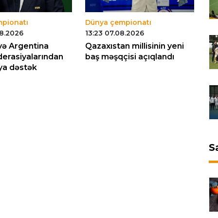
pionatı
Dünya çempionatı
Dü
08.2026
13:23 07.08.2026
01
və Argentina
Qazaxıstan millisinin yeni
CA
derasiyalarından
baş məşqçisi açıqlandı
də
ya dəstək
S