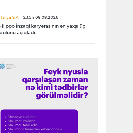
İtaliya S.A.
23:54 08.08.2026
Filippo İnzaqi karyerasının ən yaxşı üç
qolunu açıqladı
Dünya çempionatı
23:47 08.08.2026
UEFA İnfantinonun fəaliyyəti ilə bağlı
araşdırmaya başlaya bilər
Offside
23:39 08.08.2026
Donald Trampın oğlu Enes Kanterin
WNBA planını dəstəklədi
Formula-1
23:23 08.08.2026
“Ferrari”nin məni necə təhlil etdiyini