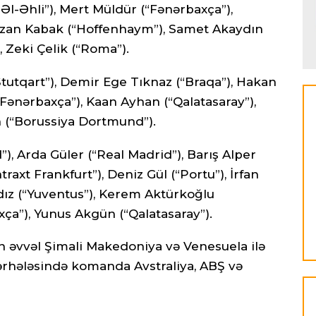
Əl-Əhli”), Mert Müldür (“Fənərbaxça”),
 Ozan Kabak (“Hoffenhaym”), Samet Akaydın
), Zeki Çelik (“Roma”).
tutqart”), Demir Ege Tıknaz (“Braqa”), Hakan
“Fənərbaxça”), Kaan Ayhan (“Qalatasaray”),
n (“Borussiya Dortmund”).
), Arda Güler (“Real Madrid”), Barış Alper
raxt Frankfurt”), Deniz Gül (“Portu”), İrfan
dız (“Yuventus”), Kerem Aktürkoğlu
ça”), Yunus Akgün (“Qalatasaray”).
ən əvvəl Şimali Makedoniya və Venesuela ilə
ərhələsində komanda Avstraliya, ABŞ və