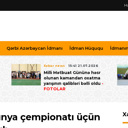
H
Qərbi Azərbaycan İdmanı
İdman Hüququ
İdmanın 
Xəbər news
15:41 21.07.2026
Milli Mətbuat Gününə həsr
ə
olunan kamandan oxatma
yarışının qalibləri bəlli oldu
-
FOTOLAR
X
dünya çempionatı üçün