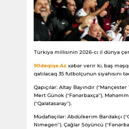
Türkiyə millisinin 2026-cı il dünya ç
90deqiqe.Az
xəbər verir ki, baş mə
qatılacaq 35 futbolçunun siyahısını t
Qapıçılar: Altay Bayındır (“Mançester 
Mert Günok (“Fənərbaxça”), Məhəmmə
(“Qalatasaray”).
Müdafiəçilər: Abdülkerim Bardakçı (“
Nimegen”), Çağlar Söyüncü (“Fənərbaxç