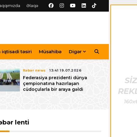
aqqımızda
Əlaqə
iqtisadi təsiri
Müsahibə
Digər
Xəbər news
13:41 19.07.2026
Federasiya prezidenti dünya
çempionatına hazırlaşan
cüdoçularla bir araya gəldi
əbər lenti