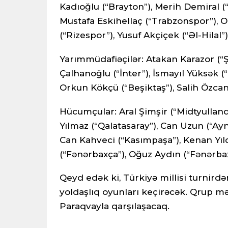
Kadıoğlu (“Brayton”), Merih Demiral (“
Mustafa Eskihellaç (“Trabzonspor”),
(“Rizespor”), Yusuf Akçiçek (“Əl-Hilal”
Yarımmüdafiəçilər: Atakan Karazor (“Ş
Çalhanoğlu (“İnter”), İsmayıl Yüksək (
Orkun Kökçü (“Beşiktaş”), Salih Özca
Hücumçular: Aral Şimşir (“Midtyulland”
Yılmaz (“Qalatasaray”), Can Uzun (“Aynt
Can Kahveci (“Kasımpaşa”), Kenan Yıl
(“Fənərbaxça”), Oğuz Aydın (“Fənərbax
Qeyd edək ki, Türkiyə millisi turnird
yoldaşlıq oyunları keçirəcək. Qrup m
Paraqvayla qarşılaşacaq.