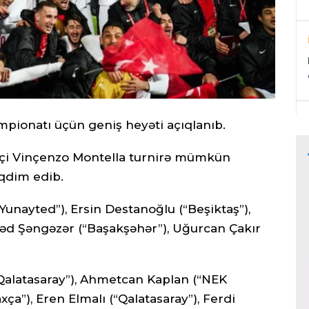
empionatı üçün geniş heyəti açıqlanıb.
şqçi Vinçenzo Montella turnirə mümkün
əqdim edib.
Yunayted”), Ersin Destanoğlu (“Beşiktaş”),
d Şəngəzər (“Başakşəhər”), Uğurcan Çakır
Qalatasaray”), Ahmetcan Kaplan (“NEK
a”), Eren Elmalı (“Qalatasaray”), Ferdi