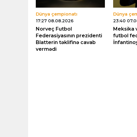
Dünya çempionatı
Dünya çem
17:27 08.08.2026
23:40 07.
un
Norveç Futbol
Meksika 
ı
Federasiyasının prezidenti
futbol fe
aya bilər
Blatterin təklifinə cavab
İnfantino
vermədi