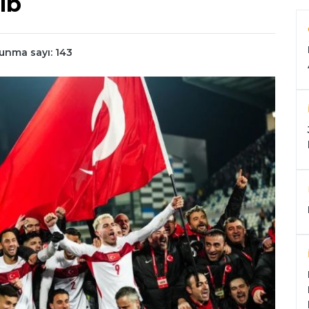
ıb
unma sayı: 143