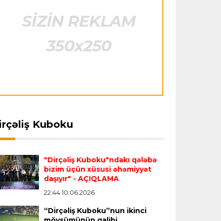
Çimərlik voleybolu üzrə ölkə
çempionatının qalibləri müəyyənləşdi
Offside
22:23 08.08.2026
Azərbaycan cüdoçusu Avropa
Kubokunda bürünc medal qazanıb
Transfer
21:36 08.08.2026
“Barselona”nın sabiq futbolçusu
irçəliş Kuboku
karyerasını MLS-də davam etdirəcək
Transfer
21:08 08.08.2026
"Dirçəliş Kuboku"ndakı qələbə
bizim üçün xüsusi əhəmiyyət
Xulian Alvares “Atletiko” rəhbərliyini
daşıyır"
- AÇIQLAMA
“Barselona”ya keçidinə razı salmaq
22:44 10.06.2026
istəyir
“Dirçəliş Kuboku”nun ikinci
mövsümünün qalibi