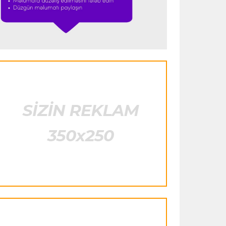
görəndə şoka düşdüm”
Formula-1
23:18 08.08.2026
“Ferrari”nin sabiq mühəndisi Həmiltonu
Şumaxerlə müqayisə etdi
İspaniya L.L.
23:09 08.08.2026
“Real Madrid” “Ferentsvaroş”a qalib
gəldi
Fransa L.1
22:50 08.08.2026
PSJ “Mançester Yunayted”lə heç-heçə
etdi
Offside
22:40 08.08.2026