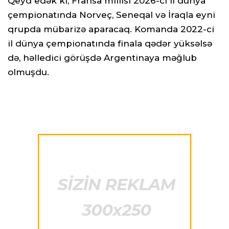
Qeyd edək ki, Fransa millisi 2026-cı il dünya
çempionatında Norveç, Seneqal və İraqla eyni
qrupda mübarizə aparacaq. Komanda 2022-ci
il dünya çempionatında finala qədər yüksəlsə
də, həlledici görüşdə Argentinaya məğlub
olmuşdu.