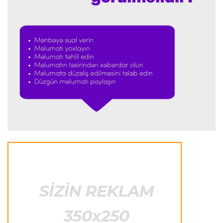
Transfer
23:32 07.08.2026
"Kristal Pelas" Takehiro Tomiyasunu heyətinə
qatdı
Formula-1
23:29 07.08.2026
"Antonellinin potensialına heç vaxt şübhə
etməmişəm"
Transfer
23:25 07.08.2026
"Liverpul" Barkola üçün 115 milyon avroluq təklif
hazırlayır
Formula-1
23:22 07.08.2026
"Onun istedadı uşaq yaşlarından bəlli idi"