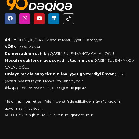
Adı;
"90DƏQİQƏ.AZ" Məhdud Məsuliyyətli Cəmiyyəti
VÖEN;
1406430761
Domen adının sahibi;
QASIM SÜLEYMANOV CALAL OĞLU
Məsul redaktorun adı, soyadı, atasının adı;
QASIM SÜLEYMANOV
CALAL OĞLU
Onlayn media subyektinin fəaliyyət göstərdiyi ünvan;
Bakı
şəhəri, Nəsimi rayonu Mövsüm Sənani, ev 7
Əlaqə;
+994 55 753 52 24;
press@90deqiqe.az
Məlumat internet səhifələrində istifadə edildikdə müvafiq keçidin
qoyulması mütləqdir.
90deqiqe.az
© 2026
- Bütün hüquqlar qorunur.