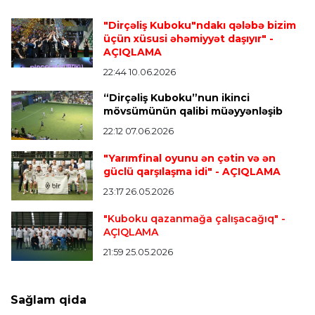
Transfer
23:05 07.08.2026
"Dirçəliş Kuboku"ndakı qələbə bizim
"Real" argentinalı futbolçusunu "Fiorentina"ya
üçün xüsusi əhəmiyyət daşıyır"
-
icarəyə göndərdi
AÇIQLAMA
22:44 10.06.2026
“Dirçəliş Kuboku”nun ikinci
Transfer
22:57 07.08.2026
mövsümünün qalibi müəyyənləşib
"Qranada" Zinəddin Zidanın oğlu ilə yollarını
ayırdı
22:12 07.06.2026
"Yarımfinal oyunu ən çətin və ən
güclü qarşılaşma idi"
- AÇIQLAMA
Transfer
22:54 07.08.2026
23:17 26.05.2026
"Mançester Siti" argentinalı qapıçını transfer
edir
"Kuboku qazanmağa çalışacağıq"
-
AÇIQLAMA
21:59 25.05.2026
Offside
19:46 07.08.2026
Çimərlik voleybolu üzrə ölkə çempionatında
bürünc medalın sahibi müəyyənləşdi
Sağlam qida