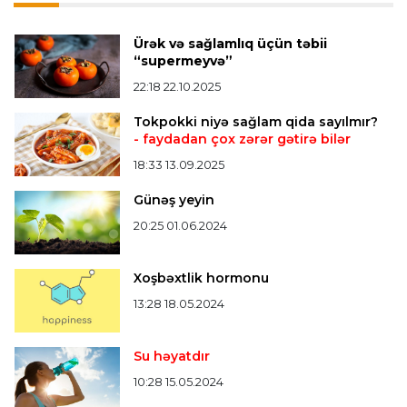
Misli Premyer liqa
16:52 07.08.2026
Ürək və sağlamlıq üçün təbii
"Zirə" Namik Ələskərovla yollarını ayırdı
“supermeyvə”
22:18 22.10.2025
Bütün xəbərlər >>>
Tokpokki niyə sağlam qida sayılmır?
- faydadan çox zərər gətirə bilər
18:33 13.09.2025
Günəş yeyin
20:25 01.06.2024
Xoşbəxtlik hormonu
13:28 18.05.2024
Su həyatdır
10:28 15.05.2024