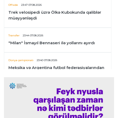
Offside
23:47 07.08.2026
Trek velosipedi üzrə Ölkə Kubokunda qaliblər
müəyyənləşdi
Transfer
23:44 07.08.2026
"Milan" İsmayıl Bennaseri ilə yollarını ayırdı
Dünya çempionatı
23:40 07.08.2026
Meksika və Argentina futbol federasiyalarından
İnfantinoya dəstək
Formula-1
23:36 07.08.2026
"Formula 1" pilotlarının 2026-cı il reytinqi
açıqlanıb