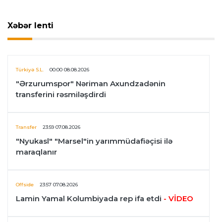
Xəbər lenti
Türkiyə S.L.
00:00 08.08.2026
"Ərzurumspor" Nəriman Axundzadənin
transferini rəsmiləşdirdi
Transfer
23:59 07.08.2026
"Nyukasl" "Marsel"in yarımmüdafiəçisi ilə
maraqlanır
Offside
23:57 07.08.2026
Lamin Yamal Kolumbiyada rep ifa etdi
- VİDEO