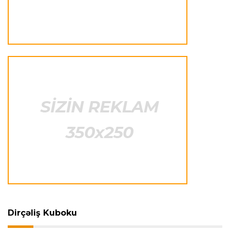
Transfer
23:20 07.08.2026
"Nyukasl" "Mançester Yunayted"ə rədd cavabı
verdi
İtaliya S.A.
23:15 07.08.2026
"İnter"ə qarşı oyun komandamızın xarakterini
göstərəcək"
Transfer
23:12 07.08.2026
Lukaku ilə "Monako" arasında danışıqlar
aparılmır
Transfer
23:09 07.08.2026
"Milan" Leandro Paredesi transfer etməyə
hazırlaşır
Dirçəliş Kuboku