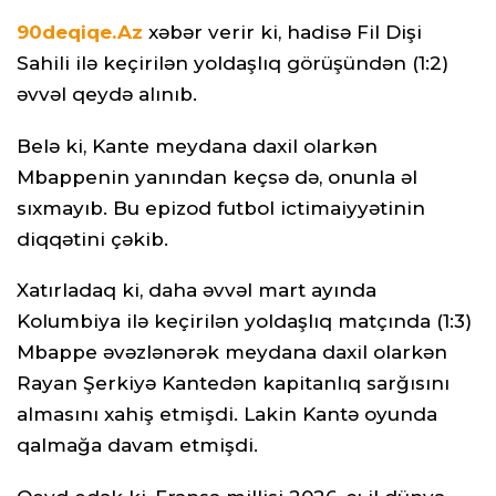
90deqiqe.Az
xəbər verir ki, hadisə Fil Dişi
Sahili ilə keçirilən yoldaşlıq görüşündən (1:2)
əvvəl qeydə alınıb.
Belə ki, Kante meydana daxil olarkən
Mbappenin yanından keçsə də, onunla əl
sıxmayıb. Bu epizod futbol ictimaiyyətinin
diqqətini çəkib.
Xatırladaq ki, daha əvvəl mart ayında
Kolumbiya ilə keçirilən yoldaşlıq matçında (1:3)
Mbappe əvəzlənərək meydana daxil olarkən
Rayan Şerkiyə Kantedən kapitanlıq sarğısını
almasını xahiş etmişdi. Lakin Kantə oyunda
qalmağa davam etmişdi.