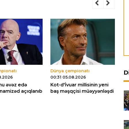
pionatı
Dünya çempionatı
Dü
D
8.2026
00:31 05.08.2026
23
nu əvəz edə
Kot-d'İvuar millisinin yeni
"F
 namizəd açıqlanıb
baş məşqçisi müəyyənləşdi
ol