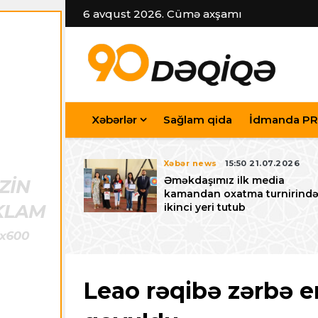
6 avqust 2026. Cümə axşamı
Xəbərlər
Sağlam qida
İdmanda PR
7.07.2026
Xəbər news
15:50 21.07.2026
iyev
Əməkdaşımız ilk media
riləcək U-15
kamandan oxatma turnirind
 festivalı ilə
ikinci yeri tutub
zalayıb
Leao rəqibə zərbə 