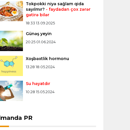
Tokpokki niyə sağlam qida
sayılmır?
- faydadan çox zərər
gətirə bilər
18:33 13.09.2025
Günəş yeyin
20:25 01.06.2024
Xoşbəxtlik hormonu
13:28 18.05.2024
Su həyatdır
10:28 15.05.2024
dmanda PR