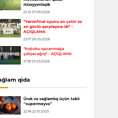
müəyyənləşib
Vinisius "Real Madrid"lə bağlı bütün
22:12 07.06.2026
paylaşımlarını sildi
- FOTO
"Yarımfinal oyunu ən çətin və
ən güclü qarşılaşma idi"
-
Çempionlar liqası
23:13 05.08.2026
AÇIQLAMA
"Sabah" Danimarkadan məğlubiyyətlə
23:17 26.05.2026
qayıdır
"Kuboku qazanmağa
çalışacağıq"
- AÇIQLAMA
Dünya çempionatı
23:11 05.08.2026
21:59 25.05.2026
"İnfantino istefa verməlidir"
ağlam qida
Transfer
22:58 05.08.2026
"Barselona" Kanselunu geri
qaytarmağa yaxındır
Ürək və sağlamlıq üçün təbii
“supermeyvə”
22:18 22.10.2025
Bütün xəbərlər >>>