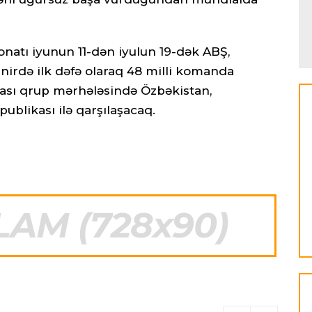
natı iyunun 11-dən iyulun 19-dək ABŞ,
nirdə ilk dəfə olaraq 48 milli komanda
ası qrup mərhələsində Özbəkistan,
blikası ilə qarşılaşacaq.