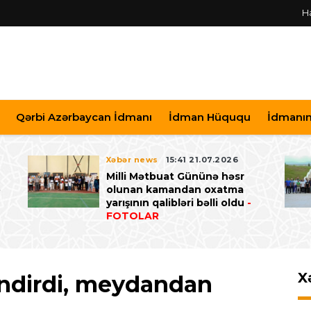
H
Qərbi Azərbaycan İdmanı
İdman Hüququ
İdmanın 
Xəbər news
15:41 21.07.2026
Milli Mətbuat Gününə həsr
ə
olunan kamandan oxatma
yarışının qalibləri bəlli oldu
-
FOTOLAR
X
endirdi, meydandan