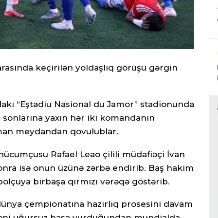
arasında keçirilən yoldaşlıq görüşü gərgin
ndakı “Eştadiu Nasional du Jamor” stadionunda
n sonlarına yaxın hər iki komandanın
Roman meydandan qovulublar.
hücumçusu Rafael Leao çilili müdafiəçi İvan
sonra isə onun üzünə zərbə endirib. Baş hakim
bolçuya birbaşa qırmızı vərəqə göstərib.
l dünya çempionatına hazırlıq prosesini davam
hələni uğursuz başa vurduğundan mundialda