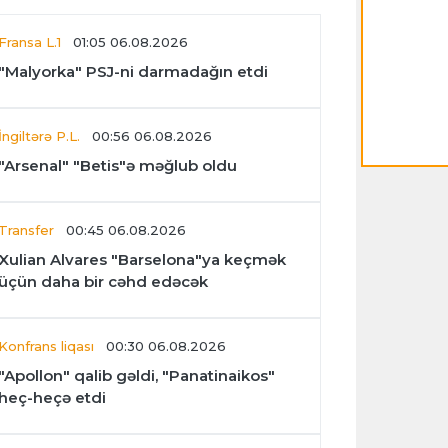
Fransa L.1
01:05 06.08.2026
"Malyorka" PSJ-ni darmadağın etdi
İngiltərə P.L.
00:56 06.08.2026
"Arsenal" "Betis"ə məğlub oldu
Transfer
00:45 06.08.2026
Xulian Alvares "Barselona"ya keçmək
üçün daha bir cəhd edəcək
Konfrans liqası
00:30 06.08.2026
"Apollon" qalib gəldi, "Panatinaikos"
heç-heçə etdi