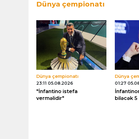
Dünya çempionatı
Dünya çempionatı
Dünya çem
23:11 05.08.2026
01:27 05.0
inalı ilə
"İnfantino istefa
İnfantino
münasibət
verməlidir"
biləcək 5