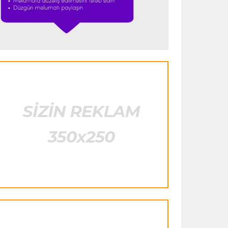
"Ümid edirəm ki, Leau "Milan"da
qalacaq"
Transfer
23:53 05.08.2026
"Yuventus" PSJ-nin qapıçısını transfer
etmək istəmədi
Transfer
23:50 05.08.2026
"Real"ın gənc ulduzu icarə əsasında
"Fiorentina"ya keçir
Transfer
23:46 05.08.2026
"Atletiko"nun müdafiəçisi "Aston
Villa"ya keçir