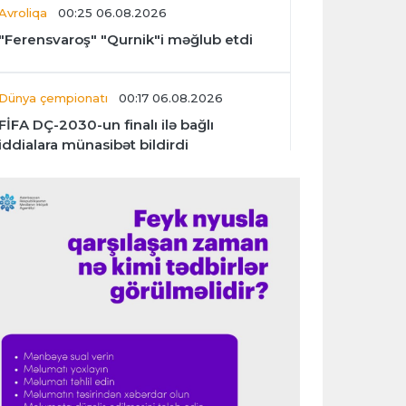
Avroliqa
00:25 06.08.2026
"Ferensvaroş" "Qurnik"i məğlub etdi
Dünya çempionatı
00:17 06.08.2026
FİFA DÇ-2030-un finalı ilə bağlı
iddialara münasibət bildirdi
Transfer
00:06 06.08.2026
"İnter"in müdafiəçisi üç klubu rədd etdi
Çempionlar liqası
00:02 06.08.2026
"Fənərbağça" "Şturm Qrats"ı iki
cavabsız qolla məğlub etdi
İtaliya S.A.
23:59 05.08.2026