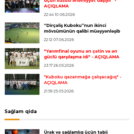
üçün xüsusi əhəmiyyət daşıyır"
-
icarəyə göndərdi
AÇIQLAMA
22:44 10.06.2026
“Dirçəliş Kuboku”nun ikinci
Transfer
22:57 07.08.2026
mövsümünün qalibi müəyyənləşib
"Qranada" Zinəddin Zidanın oğlu ilə yollarını
ayırdı
22:12 07.06.2026
"Yarımfinal oyunu ən çətin və ən
güclü qarşılaşma idi"
- AÇIQLAMA
Transfer
22:54 07.08.2026
23:17 26.05.2026
"Mançester Siti" argentinalı qapıçını transfer
edir
"Kuboku qazanmağa çalışacağıq"
-
AÇIQLAMA
21:59 25.05.2026
Offside
19:46 07.08.2026
Çimərlik voleybolu üzrə ölkə çempionatında
bürünc medalın sahibi müəyyənləşdi
Sağlam qida
Misli Premyer liqa
16:52 07.08.2026
Ürək və sağlamlıq üçün təbii