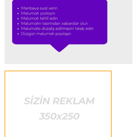
qatdı
Formula-1
23:29 07.08.2026
"Antonellinin potensialına heç vaxt şübhə
etməmişəm"
Transfer
23:25 07.08.2026
"Liverpul" Barkola üçün 115 milyon avroluq təklif
hazırlayır
Formula-1
23:22 07.08.2026
"Onun istedadı uşaq yaşlarından bəlli idi"
Transfer
23:20 07.08.2026
"Nyukasl" "Mançester Yunayted"ə rədd cavabı