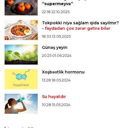
"Zirə" Namik Ələskərovla yollarını ayırdı
“supermeyvə”
22:18 22.10.2025
Bütün xəbərlər >>>
Tokpokki niyə sağlam qida sayılmır?
- faydadan çox zərər gətirə bilər
18:33 13.09.2025
Günəş yeyin
20:25 01.06.2024
Xoşbəxtlik hormonu
13:28 18.05.2024
Su həyatdır
10:28 15.05.2024