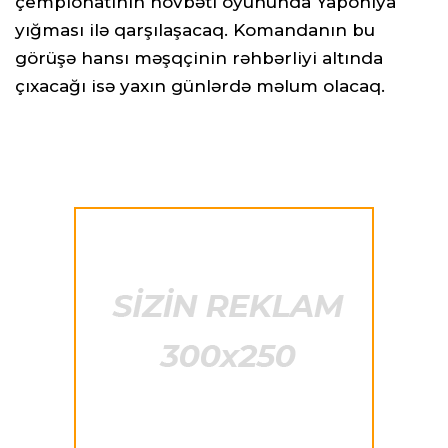
çempionatının növbəti oyununda Yaponiya
yığması ilə qarşılaşacaq. Komandanın bu
görüşə hansı məşqçinin rəhbərliyi altında
çıxacağı isə yaxın günlərdə məlum olacaq.