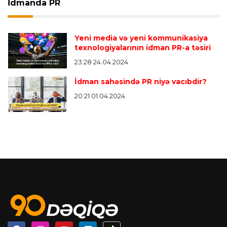
İdmanda PR
Yeni media və yeni kommunikasiya
texnologiyalarının idman PR-a təsiri
23:28 24.04.2024
İdman sahəsində PR niyə vacıbdir?
20:21 01.04.2024