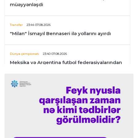
müəyyənləşdi
Transfer
23:44 07.08.2026
"Milan" İsmayıl Bennaseri ilə yollarını ayırdı
Dünya çempionatı
23:40 07.08.2026
Meksika və Argentina futbol federasiyalarından
İnfantinoya dəstək
Formula-1
23:36 07.08.2026
"Formula 1" pilotlarının 2026-cı il reytinqi
açıqlanıb
Transfer
23:32 07.08.2026
"Kristal Pelas" Takehiro Tomiyasunu heyətinə