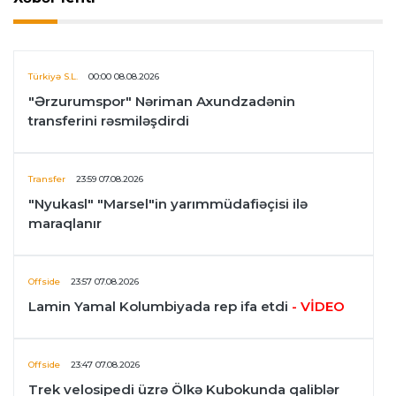
Türkiyə S.L.
00:00 08.08.2026
"Ərzurumspor" Nəriman Axundzadənin
transferini rəsmiləşdirdi
Transfer
23:59 07.08.2026
"Nyukasl" "Marsel"in yarımmüdafiəçisi ilə
maraqlanır
Offside
23:57 07.08.2026
Lamin Yamal Kolumbiyada rep ifa etdi
- VİDEO
Offside
23:47 07.08.2026
Trek velosipedi üzrə Ölkə Kubokunda qaliblər