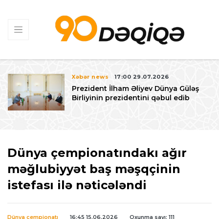
Xəbər news
17:00 29.07.2026
Prezident İlham Əliyev Dünya Güləş
Birliyinin prezidentini qəbul edib
Dünya çempionatındakı ağır
məğlubiyyət baş məşqçinin
istefası ilə nəticələndi
Dünya çempionatı
16:45 15.06.2026
Oxunma sayı: 111