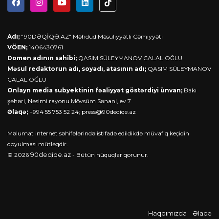
Adı;
"90DƏQİQƏ.AZ" Məhdud Məsuliyyətli Cəmiyyəti
VÖEN;
1406430761
Domen adının sahibi;
QASIM SÜLEYMANOV CALAL OĞLU
Məsul redaktorun adı, soyadı, atasının adı;
QASIM SÜLEYMANOV
CALAL OĞLU
Onlayn media subyektinin fəaliyyət göstərdiyi ünvan;
Bakı
şəhəri, Nəsimi rayonu Mövsüm Sənani, ev 7
Əlaqə;
+994 55 753 52 24;
press@90deqiqe.az
Məlumat internet səhifələrində istifadə edildikdə müvafiq keçidin
qoyulması mütləqdir.
90deqiqe.az
© 2026
- Bütün hüquqlar qorunur.
Haqqımızda
Əlaqə