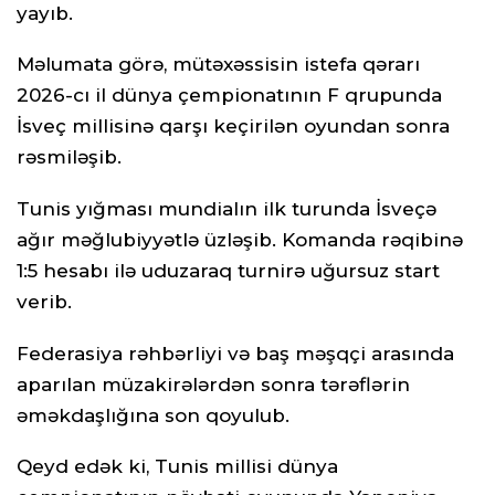
yayıb.
Məlumata görə, mütəxəssisin istefa qərarı
2026-cı il dünya çempionatının F qrupunda
İsveç millisinə qarşı keçirilən oyundan sonra
rəsmiləşib.
Tunis yığması mundialın ilk turunda İsveçə
ağır məğlubiyyətlə üzləşib. Komanda rəqibinə
1:5 hesabı ilə uduzaraq turnirə uğursuz start
verib.
Federasiya rəhbərliyi və baş məşqçi arasında
aparılan müzakirələrdən sonra tərəflərin
əməkdaşlığına son qoyulub.
Qeyd edək ki, Tunis millisi dünya