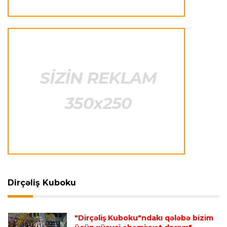
verdi
İtaliya S.A.
23:15 07.08.2026
"İnter"ə qarşı oyun komandamızın xarakterini
göstərəcək"
Transfer
23:12 07.08.2026
Lukaku ilə "Monako" arasında danışıqlar
aparılmır
Transfer
23:09 07.08.2026
"Milan" Leandro Paredesi transfer etməyə
hazırlaşır
Dirçəliş Kuboku
Transfer
23:05 07.08.2026
"Dirçəliş Kuboku"ndakı qələbə bizim
"Real" argentinalı futbolçusunu "Fiorentina"ya