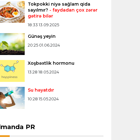
Tokpokki niyə sağlam qida
Konfrans liqası
23:03 06.08.2026
sayılmır?
- faydadan çox zərər
gətirə bilər
"Qarabağ" "Dinamo"ya minimal
hesabla uduzdu
18:33 13.09.2025
Günəş yeyin
Bütün xəbərlər >>>
20:25 01.06.2024
Xoşbəxtlik hormonu
13:28 18.05.2024
Su həyatdır
10:28 15.05.2024
dmanda PR