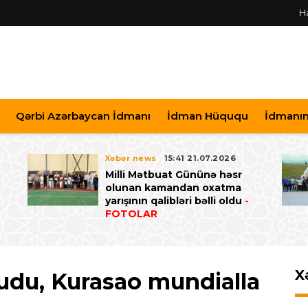
H
Qərbi Azərbaycan İdmanı
İdman Hüququ
İdmanın 
Xəbər news
15:41 21.07.2026
Milli Mətbuat Gününə həsr
ə
olunan kamandan oxatma
yarışının qalibləri bəlli oldu
-
FOTOLAR
X
udu, Kurasao mundialla