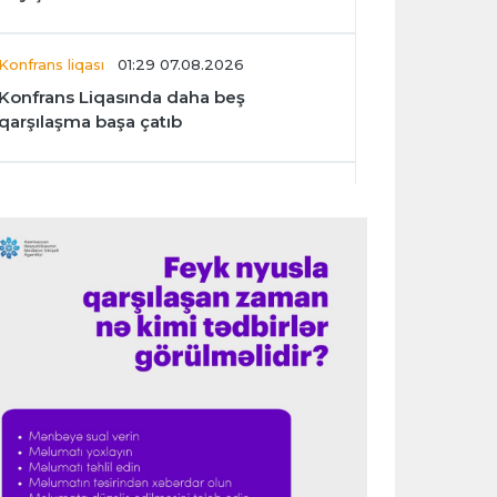
Konfrans liqası
01:29 07.08.2026
Konfrans Liqasında daha beş
qarşılaşma başa çatıb
Avroliqa
01:27 07.08.2026
“Benfika” “Harts”ı darmadağın etdi
İspaniya L.L.
01:23 07.08.2026
"Barselona" Mərakeş klubuna qarşı
keçirilməsi planlaşdırılan yoldaşlıq
oyununu ləğv etdi
Dünya çempionatı
23:59 06.08.2026
"Prezident səlahiyyətlərindən sui-