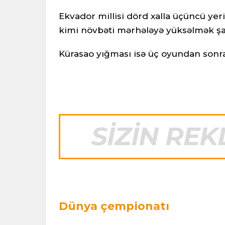
Ekvador millisi dörd xalla üçüncü yer
kimi növbəti mərhələyə yüksəlmək şa
Kürasao yığması isə üç oyundan sonra 
Dünya çempionatı