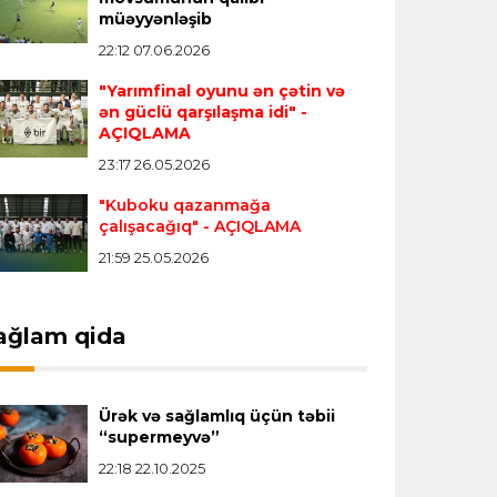
Transfer
23:18 06.08.2026
müəyyənləşib
"Lids" tarixinin ən bahalı transferini
22:12 07.06.2026
reallaşdırdı
"Yarımfinal oyunu ən çətin və
ən güclü qarşılaşma idi"
-
AÇIQLAMA
İngiltərə P.L.
23:14 06.08.2026
23:17 26.05.2026
Alexandre Pato İngiltərə klubunun
prezidenti olacaq
"Kuboku qazanmağa
çalışacağıq"
- AÇIQLAMA
21:59 25.05.2026
Transfer
23:08 06.08.2026
"Qalatasaray" Leaunun alternativini
"Arsenal"da tapdı
ağlam qida
Offside
23:04 06.08.2026
Ürək və sağlamlıq üçün təbii
Çimərlik voleybolu üzrə ölkə
“supermeyvə”
çempionatında finalçılar müəyyənləşdi
22:18 22.10.2025