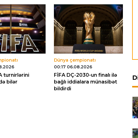
pionatı
Dünya çempionatı
Dü
8.2026
00:17 06.08.2026
23
 turnirlərini
FİFA DÇ-2030-un finalı ilə
"İ
D
ə bilər
bağlı iddialara münasibət
ve
bildirdi