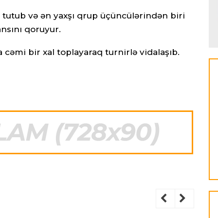
i tutub və ən yaxşı qrup üçüncülərindən biri
nsını qoruyur.
cəmi bir xal toplayaraq turnirlə vidalaşıb.