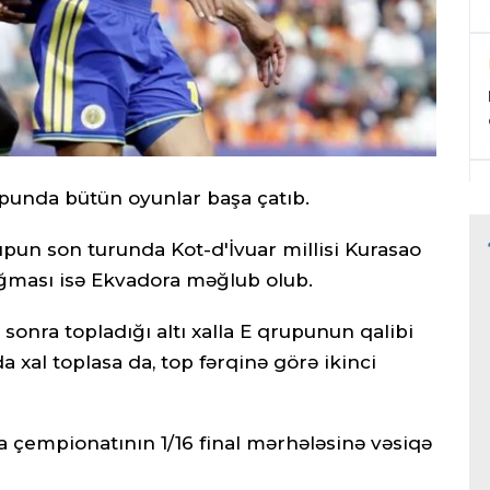
punda bütün oyunlar başa çatıb.
pun son turunda Kot-d'İvuar millisi Kurasao
ığması isə Ekvadora məğlub olub.
sonra topladığı altı xalla E qrupunun qalibi
a xal toplasa da, top fərqinə görə ikinci
 çempionatının 1/16 final mərhələsinə vəsiqə