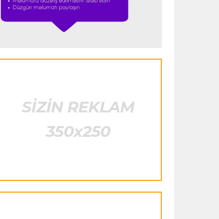
istifadə edib"
- FIFPRO-dan İnfantinoya
sərt ittiham
Formula-1
23:51 06.08.2026
"Antonelli çox etibarlı pilota çevrilib"
Formula-1
23:44 06.08.2026
"Antonelli mövsümün ən yaxşı
pilotlarından biridir"
Formula-1
23:41 06.08.2026
"Bu il mənim üçün cəngəllikdə sağ
qalmağa bənzəyir"
Transfer
23:38 06.08.2026