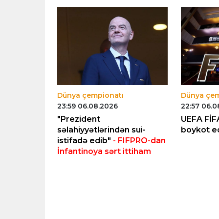
Dünya çempionatı
Dünya çem
23:59 06.08.2026
22:57 06.0
noya açıq
"Prezident
UEFA FİFA
səlahiyyətlərindən sui-
boykot ed
istifadə edib"
- FIFPRO-dan
İnfantinoya sərt ittiham