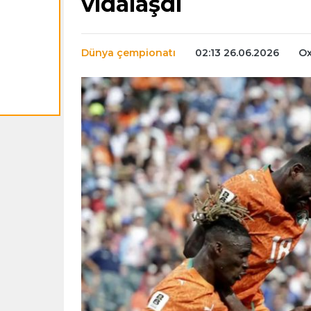
vidalaşdı
Dünya çempionatı
02:13 26.06.2026
Ox