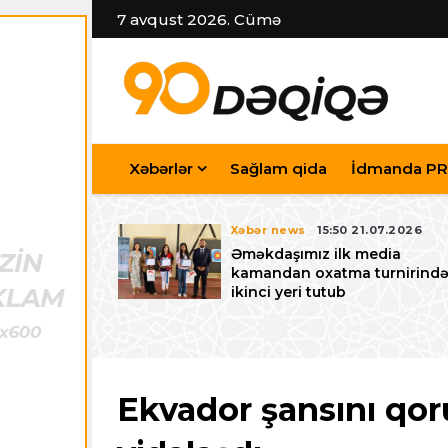
7 avqust 2026. Cümə
Xəbərlər
Sağlam qida
İdmanda PR
7.07.2026
Xəbər news
15:50 21.07.2026
iyev
Əməkdaşımız ilk media
riləcək U-15
kamandan oxatma turnirind
 festivalı ilə
ikinci yeri tutub
zalayıb
Ekvador şansını qor