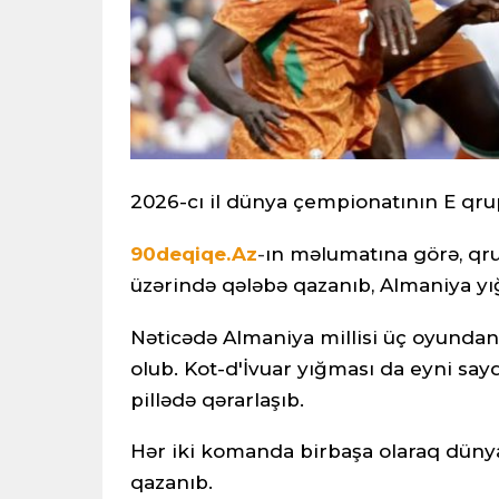
2026-cı il dünya çempionatının E qru
90deqiqe.Az
-
ın məlumatına görə, qru
üzərində qələbə qazanıb, Almaniya y
Nəticədə Almaniya millisi üç oyundan 
olub. Kot-d'İvuar yığması da eyni sayd
pillədə qərarlaşıb.
Hər iki komanda birbaşa olaraq dünya
qazanıb.