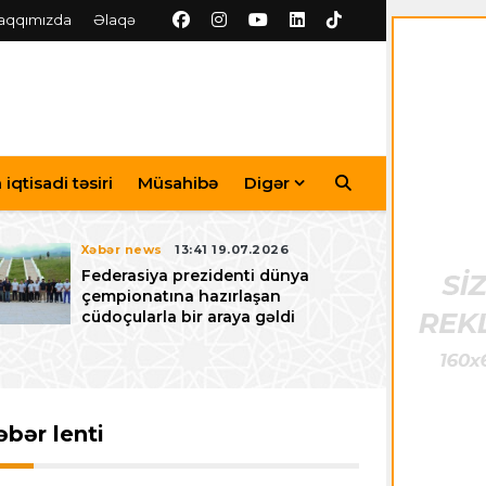
aqqımızda
Əlaqə
iqtisadi təsiri
Müsahibə
Digər
Xəbər news
13:41 19.07.2026
Federasiya prezidenti dünya
çempionatına hazırlaşan
cüdoçularla bir araya gəldi
əbər lenti