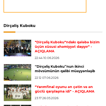
Offside
22:06 09.08.2026
“Bu çətin vaxtda onun yanında olmaq istəyirik”
Dirçəliş Kuboku
Transfer
22:02 09.08.2026
Fransa millisinin müdafiəçisi PSJ-yə keçdi
"Dirçəliş Kuboku"ndakı qələbə bizim
üçün xüsusi əhəmiyyət daşıyır"
-
AÇIQLAMA
İspaniya L.L.
21:58 09.08.2026
22:44 10.06.2026
Mourinyodan Vinisiusla bağlı açıqlama
- “Hələ
“Dirçəliş Kuboku”nun ikinci
optimal formasında deyil”
mövsümünün qalibi müəyyənləşib
22:12 07.06.2026
Transfer
21:55 09.08.2026
"Yarımfinal oyunu ən çətin və ən
“Mançester Yunayted” və “Çelsi” Premyer
güclü qarşılaşma idi"
- AÇIQLAMA
Liqanın bombardirini istəyir
23:17 26.05.2026