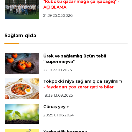
"Kuboku qazanmağa çalışacağıq"
-
AÇIQLAMA
Transfer
21:49 09.08.2026
“Kristal Pelas” İsrail millisinin futbolçusunu
21:59 25.05.2026
transfer edir
Sağlam qida
Bütün xəbərlər >>>
Ürək və sağlamlıq üçün təbii
“supermeyvə”
22:18 22.10.2025
Tokpokki niyə sağlam qida sayılmır?
- faydadan çox zərər gətirə bilər
18:33 13.09.2025
Günəş yeyin
20:25 01.06.2024
Xoşbəxtlik hormonu