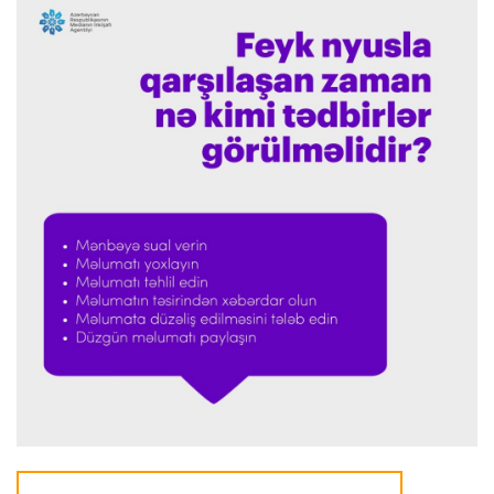
İngiltərə P.L.
23:24 09.08.2026
Arteta “Arsenal”ın məğlubiyyətindən danışdı
Offside
23:20 09.08.2026
“Portu” doğma meydanda qalib gəldi
Formula-1
22:41 09.08.2026
Verstappen Niderland Qran-prisinin "Formula-
1"ə qayıdışından danışdı
Formula-1
22:35 09.08.2026
Rassel “Mercedes”in uğurunun sirrini açıqladı
Transfer
22:29 09.08.2026
“Nyukasl” “Bavariya”nın futbolçusunu transfer