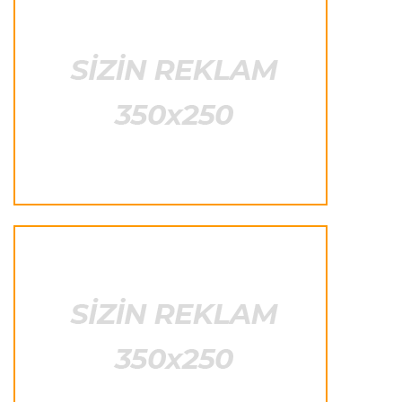
etmək istəyir
İtaliya S.A.
22:26 09.08.2026
“Çempionat başlayandan sonra transfer
pəncərəsinin bağlanması absurddur”
Transfer
22:20 09.08.2026
“Komo” “Çelsi”nin müdafiəçisini transfer etdi
İngiltərə P.L.
22:16 09.08.2026
“Daha soyuqqanlı olmalıyıq”
Transfer
22:10 09.08.2026
“Real”ın futbolçusu İngiltərəyə getməkdən
imtina etdi