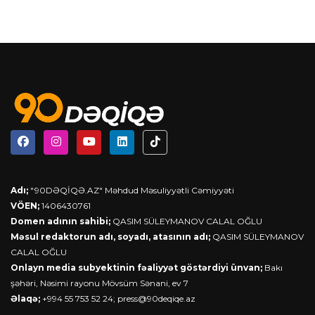
Adı;
"90DƏQİQƏ.AZ" Məhdud Məsuliyyətli Cəmiyyəti
VÖEN;
1406430761
Domen adının sahibi;
QASIM SÜLEYMANOV CALAL OĞLU
Məsul redaktorun adı, soyadı, atasının adı;
QASIM SÜLEYMANOV
CALAL OĞLU
Onlayn media subyektinin fəaliyyət göstərdiyi ünvan;
Bakı
şəhəri, Nəsimi rayonu Mövsüm Sənani, ev 7
Əlaqə;
+994 55 753 52 24;
press@90deqiqe.az