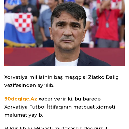
Xorvatiya millisinin baş məşqçisi Zlatko Daliç
vəzifəsindən ayrılıb.
90deqiqe.Az
xəbər verir ki, bu barədə
Xorvatiya Futbol İttifaqının mətbuat xidməti
məlumat yayıb.
Bildirilib ki, 59 yaşlı mütəxəssis doqquz il