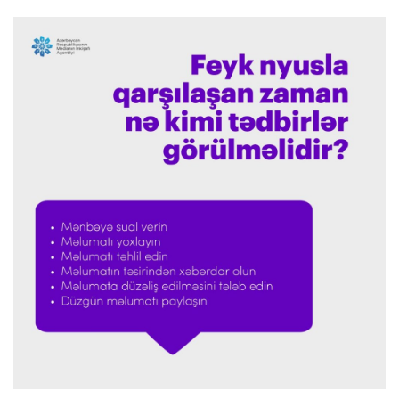
UEFA İnfantinonun fəaliyyəti ilə bağlı
araşdırmaya başlaya bilər
Offside
23:39 08.08.2026
Donald Trampın oğlu Enes Kanterin WNBA
planını dəstəklədi
Formula-1
23:23 08.08.2026
“Ferrari”nin məni necə təhlil etdiyini görəndə
şoka düşdüm”
Formula-1
23:18 08.08.2026
“Ferrari”nin sabiq mühəndisi Həmiltonu
Şumaxerlə müqayisə etdi
İspaniya L.L.
23:09 08.08.2026