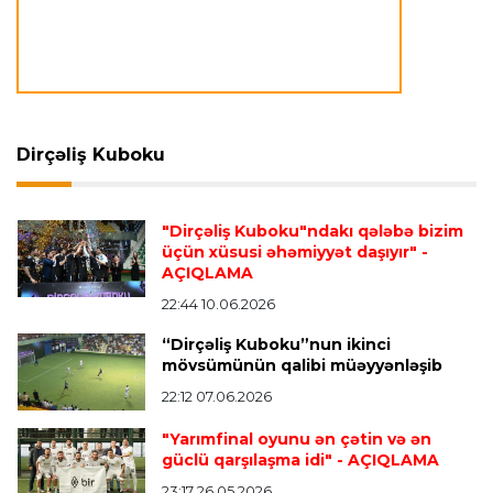
MLS-də davam etdirəcək
Transfer
21:08 08.08.2026
Xulian Alvares “Atletiko” rəhbərliyini
“Barselona”ya keçidinə razı salmaq istəyir
Dirçəliş Kuboku
Transfer
21:05 08.08.2026
"Dirçəliş Kuboku"ndakı qələbə bizim
“Atletiko”nun futbolçusu “River Pleyt”ə keçir
üçün xüsusi əhəmiyyət daşıyır"
-
AÇIQLAMA
22:44 10.06.2026
Transfer
20:58 08.08.2026
“Dirçəliş Kuboku”nun ikinci
“Vest Hem” “Tottenhem”in futbolçusunu
mövsümünün qalibi müəyyənləşib
transfer edir
22:12 07.06.2026
"Yarımfinal oyunu ən çətin və ən
Offside
20:51 08.08.2026
güclü qarşılaşma idi"
- AÇIQLAMA
Kamandan oxatma üzrə ölkə çempionatında
23:17 26.05.2026