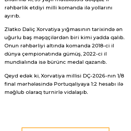
rəhbərlik etdiyi milli komanda ilə yollarını
ayırıb.
Zlatko Daliç Xorvatiya yığmasının tarixində ən
uğurlu baş məşqçilərdən biri kimi yadda qalıb.
Onun rəhbərliyi altında komanda 2018-ci il
dünya çempionatında gümüş, 2022-ci il
mundialında isə bürünc medal qazanıb.
Qeyd edək ki, Xorvatiya millisi DÇ-2026-nın 1/8
final mərhələsində Portuqaliyaya 1:2 hesabı ilə
məğlub olaraq turnirlə vidalaşıb.