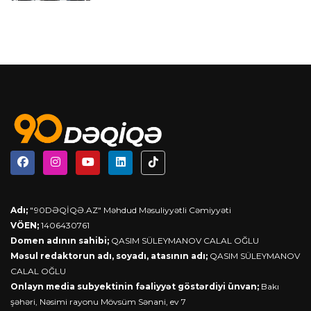
Adı;
"90DƏQİQƏ.AZ" Məhdud Məsuliyyətli Cəmiyyəti
VÖEN;
1406430761
Domen adının sahibi;
QASIM SÜLEYMANOV CALAL OĞLU
Məsul redaktorun adı, soyadı, atasının adı;
QASIM SÜLEYMANOV
CALAL OĞLU
Onlayn media subyektinin fəaliyyət göstərdiyi ünvan;
Bakı
şəhəri, Nəsimi rayonu Mövsüm Sənani, ev 7