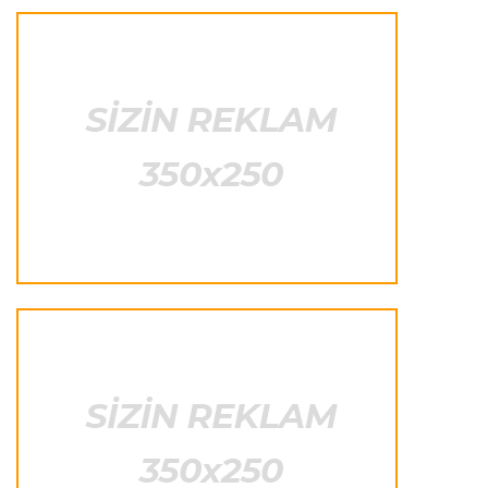
“Real Madrid” “Ferentsvaroş”a qalib gəldi
Fransa L.1
22:50 08.08.2026
PSJ “Mançester Yunayted”lə heç-heçə etdi
Offside
22:40 08.08.2026
Çimərlik voleybolu üzrə ölkə çempionatının
qalibləri müəyyənləşdi
Offside
22:23 08.08.2026
Azərbaycan cüdoçusu Avropa Kubokunda
bürünc medal qazanıb
Transfer
21:36 08.08.2026
“Barselona”nın sabiq futbolçusu karyerasını