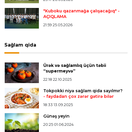
finalçılar bəlli oldu
"Kuboku qazanmağa çalışacağıq"
-
AÇIQLAMA
Offside
20:27 08.08.2026
21:59 25.05.2026
Mingəçevirdə “Kürü keçək?! 5” yarışı keçirildi
-
Qaliblər müəyyənləşdi
Sağlam qida
Formula-1
20:24 08.08.2026
Verstappen öz komandasının "Formula 1"də
Ürək və sağlamlıq üçün təbii
iştirak etməyəcəyini açıqladı
“supermeyvə”
22:18 22.10.2025
Bütün xəbərlər >>>
Tokpokki niyə sağlam qida sayılmır?
- faydadan çox zərər gətirə bilər
18:33 13.09.2025
Günəş yeyin
20:25 01.06.2024