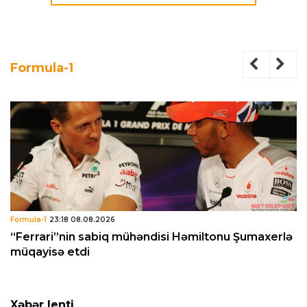
Formula-1
Formula-1
23:18 08.08.2026
“Ferrari”nin sabiq mühəndisi Həmiltonu Şumaxerlə
müqayisə etdi
Xəbər lenti