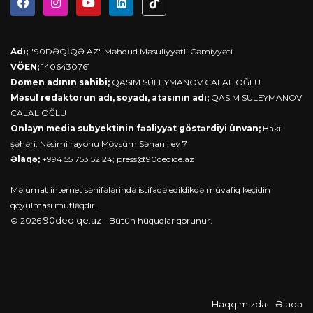
Adı;
"90DƏQİQƏ.AZ" Məhdud Məsuliyyətli Cəmiyyəti
VÖEN;
1406430761
Domen adının sahibi;
QASIM SÜLEYMANOV CALAL OĞLU
Məsul redaktorun adı, soyadı, atasının adı;
QASIM SÜLEYMANOV
CALAL OĞLU
Onlayn media subyektinin fəaliyyət göstərdiyi ünvan;
Bakı
şəhəri, Nəsimi rayonu Mövsüm Sənani, ev 7
Əlaqə;
+994 55 753 52 24;
press@90deqiqe.az
Məlumat internet səhifələrində istifadə edildikdə müvafiq keçidin
qoyulması mütləqdir.
90deqiqe.az
© 2026
- Bütün hüquqlar qorunur.
Haqqımızda
Əlaqə