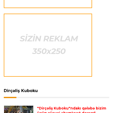
qalibləri müəyyənləşdi
Offside
22:23 08.08.2026
Azərbaycan cüdoçusu Avropa Kubokunda
bürünc medal qazanıb
Transfer
21:36 08.08.2026
“Barselona”nın sabiq futbolçusu karyerasını
MLS-də davam etdirəcək
Transfer
21:08 08.08.2026
Xulian Alvares “Atletiko” rəhbərliyini
“Barselona”ya keçidinə razı salmaq istəyir
Dirçəliş Kuboku
Transfer
21:05 08.08.2026
"Dirçəliş Kuboku"ndakı qələbə bizim
“Atletiko”nun futbolçusu “River Pleyt”ə keçir
üçün xüsusi əhəmiyyət daşıyır"
-