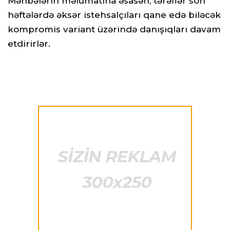
Mənbələrin məlumatına əsasən, tərəflər son
həftələrdə əksər istehsalçıları qane edə biləcək
kompromis variant üzərində danışıqları davam
etdirirlər.