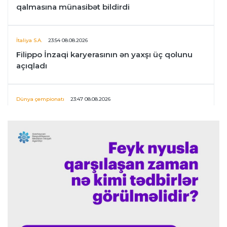
qalmasına münasibət bildirdi
İtaliya S.A.
23:54 08.08.2026
Filippo İnzaqi karyerasının ən yaxşı üç qolunu
açıqladı
Dünya çempionatı
23:47 08.08.2026
UEFA İnfantinonun fəaliyyəti ilə bağlı
araşdırmaya başlaya bilər
Offside
23:39 08.08.2026
Donald Trampın oğlu Enes Kanterin WNBA
planını dəstəklədi
Formula-1
23:23 08.08.2026