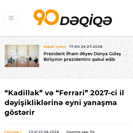
Xəbər news
17:00 29.07.2026
Prezident İlham Əliyev Dünya Güləş
Birliyinin prezidentini qəbul edib
“Kadillak” və “Ferrari” 2027-ci il
dəyişikliklərinə eyni yanaşma
göstərir
Formula-1
23:41 02.06.2026
Oxunma sayı: 114