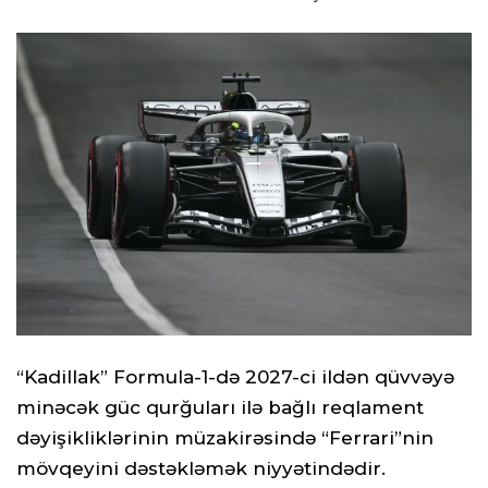
“Kadillak” Formula-1-də 2027-ci ildən qüvvəyə
minəcək güc qurğuları ilə bağlı reqlament
dəyişikliklərinin müzakirəsində “Ferrari”nin
mövqeyini dəstəkləmək niyyətindədir.