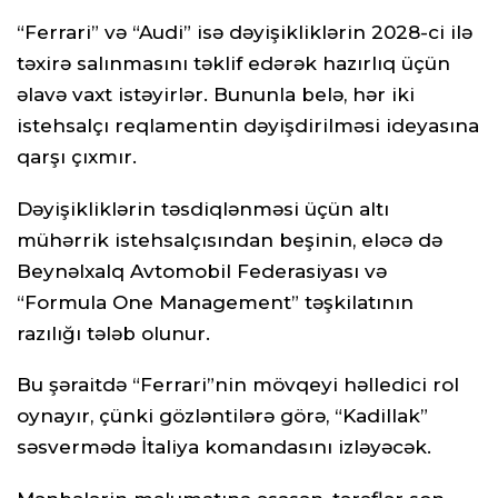
“Ferrari” və “Audi” isə dəyişikliklərin 2028-ci ilə
təxirə salınmasını təklif edərək hazırlıq üçün
əlavə vaxt istəyirlər. Bununla belə, hər iki
istehsalçı reqlamentin dəyişdirilməsi ideyasına
qarşı çıxmır.
Dəyişikliklərin təsdiqlənməsi üçün altı
mühərrik istehsalçısından beşinin, eləcə də
Beynəlxalq Avtomobil Federasiyası və
“Formula One Management” təşkilatının
razılığı tələb olunur.
Bu şəraitdə “Ferrari”nin mövqeyi həlledici rol
oynayır, çünki gözləntilərə görə, “Kadillak”
səsvermədə İtaliya komandasını izləyəcək.