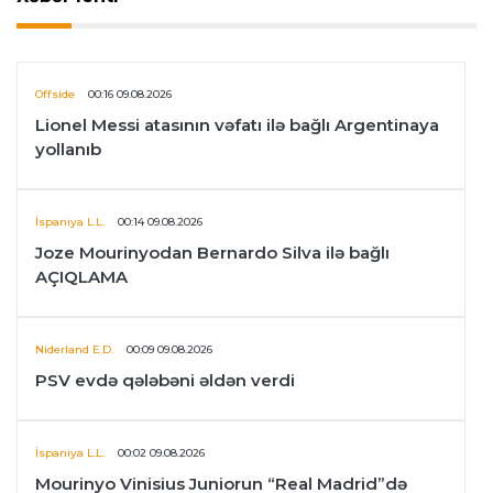
Offside
00:16 09.08.2026
Lionel Messi atasının vəfatı ilə bağlı Argentinaya
yollanıb
İspaniya L.L.
00:14 09.08.2026
Joze Mourinyodan Bernardo Silva ilə bağlı
AÇIQLAMA
Niderland E.D.
00:09 09.08.2026
PSV evdə qələbəni əldən verdi
İspaniya L.L.
00:02 09.08.2026
Mourinyo Vinisius Juniorun “Real Madrid”də