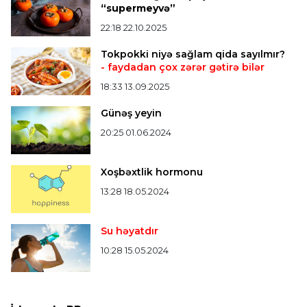
iştirak etməyəcəyini açıqladı
“supermeyvə”
22:18 22.10.2025
Bütün xəbərlər >>>
Tokpokki niyə sağlam qida sayılmır?
- faydadan çox zərər gətirə bilər
18:33 13.09.2025
Günəş yeyin
20:25 01.06.2024
Xoşbəxtlik hormonu
13:28 18.05.2024
Su həyatdır
10:28 15.05.2024