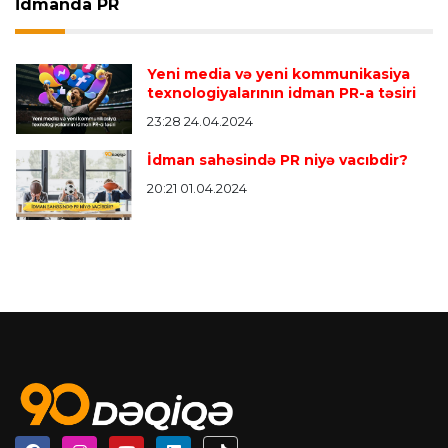
İdmanda PR
Yeni media və yeni kommunikasiya
texnologiyalarının idman PR-a təsiri
23:28 24.04.2024
İdman sahəsində PR niyə vacıbdir?
20:21 01.04.2024