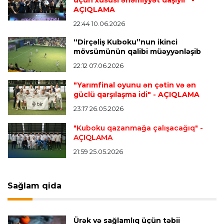
AÇIQLAMA
22:44 10.06.2026
Transfer
20:58 08.08.2026
“Dirçəliş Kuboku”nun ikinci
“Vest Hem” “Tottenhem”in futbolçusunu
mövsümünün qalibi müəyyənləşib
transfer edir
22:12 07.06.2026
"Yarımfinal oyunu ən çətin və ən
Offside
20:51 08.08.2026
güclü qarşılaşma idi"
- AÇIQLAMA
Kamandan oxatma üzrə ölkə çempionatında
23:17 26.05.2026
finalçılar bəlli oldu
"Kuboku qazanmağa çalışacağıq"
-
AÇIQLAMA
Offside
20:27 08.08.2026
21:59 25.05.2026
Mingəçevirdə “Kürü keçək?! 5” yarışı keçirildi
-
Qaliblər müəyyənləşdi
Sağlam qida
Formula-1
20:24 08.08.2026
Verstappen öz komandasının "Formula 1"də
Ürək və sağlamlıq üçün təbii