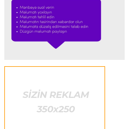
“Ferrari”nin məni necə təhlil etdiyini görəndə
şoka düşdüm”
Formula-1
23:18 08.08.2026
“Ferrari”nin sabiq mühəndisi Həmiltonu
Şumaxerlə müqayisə etdi
İspaniya L.L.
23:09 08.08.2026
“Real Madrid” “Ferentsvaroş”a qalib gəldi
Fransa L.1
22:50 08.08.2026
PSJ “Mançester Yunayted”lə heç-heçə etdi
Offside
22:40 08.08.2026
Çimərlik voleybolu üzrə ölkə çempionatının