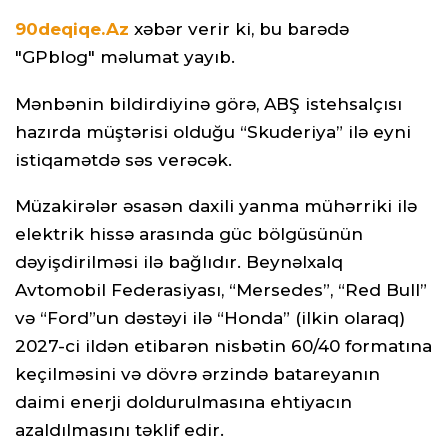
90deqiqe.Az
xəbər verir ki, bu barədə
"GPblog" məlumat yayıb.
Mənbənin bildirdiyinə görə, ABŞ istehsalçısı
hazırda müştərisi olduğu “Skuderiya” ilə eyni
istiqamətdə səs verəcək.
Müzakirələr əsasən daxili yanma mühərriki ilə
elektrik hissə arasında güc bölgüsünün
dəyişdirilməsi ilə bağlıdır. Beynəlxalq
Avtomobil Federasiyası, “Mersedes”, “Red Bull”
və “Ford”un dəstəyi ilə “Honda” (ilkin olaraq)
2027-ci ildən etibarən nisbətin 60/40 formatına
keçilməsini və dövrə ərzində batareyanın
daimi enerji doldurulmasına ehtiyacın
azaldılmasını təklif edir.