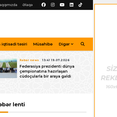
aqqımızda
Əlaqə
iqtisadi təsiri
Müsahibə
Digər
Xəbər news
13:41 19.07.2026
Federasiya prezidenti dünya
çempionatına hazırlaşan
cüdoçularla bir araya gəldi
əbər lenti