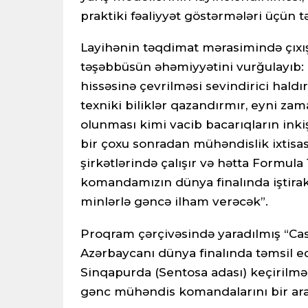
praktiki fəaliyyət göstərmələri üçün tə
Layihənin təqdimat mərasimində çıxı
təşəbbüsün əhəmiyyətini vurğulayıb: 
hissəsinə çevrilməsi sevindirici hald
texniki biliklər qazandırmır, eyni zam
olunması kimi vacib bacarıqların inkiş
bir çoxu sonradan mühəndislik ixtisasl
şirkətlərində çalışır və hətta Formula 
komandamızın dünya finalında iştirak
minlərlə gəncə ilham verəcək”.
Proqram çərçivəsində yaradılmış “Cas
Azərbaycanı dünya finalında təmsil edə
Sinqapurda (Sentosa adası) keçirilmə
gənc mühəndis komandalarını bir ara