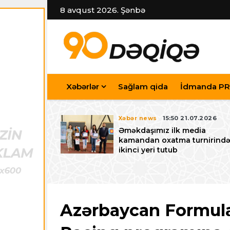
8 avqust 2026. Şənbə
Xəbərlər
Sağlam qida
İdmanda PR
7.07.2026
Xəbər news
15:50 21.07.2026
iyev
Əməkdaşımız ilk media
riləcək U-15
kamandan oxatma turnirind
 festivalı ilə
ikinci yeri tutub
zalayıb
Azərbaycan Formula