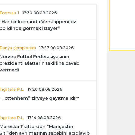
Formula-1
17:30 08.08.2026
“Hər bir komanda Verstappeni öz
bolidində görmək istəyər”
Dünya çempionatı
17:27 08.08.2026
Norveç Futbol Federasiyasının
prezidenti Blatterin təklifinə cavab
vermədi
İngiltərə P.L.
17:20 08.08.2026
“Tottenhem” zirvəyə qayıtmalıdır"
İngiltərə P.L.
17:14 08.08.2026
Mareska Traftordun “Mançester
Siti”dən ayrılmasının səbəbini açıqlayıb