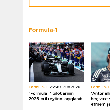
Formula-1
08.08.2026
Formula-1
23:36 07.08.2026
Formula-1
da
"Formula 1" pilotlarının
"Antonell
bolidində
2026-cı il reytinqi açıqlanıb
heç vaxt
etməmiş