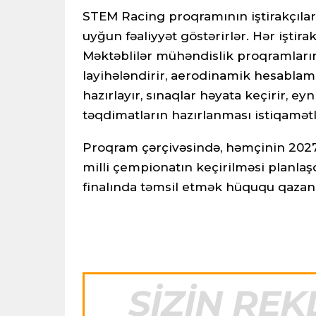
STEM Racing proqramının iştirakçılar
uyğun fəaliyyət göstərirlər. Hər işti
Məktəblilər mühəndislik proqramların
layihələndirir, aerodinamik hesablamal
hazırlayır, sınaqlar həyata keçirir, e
təqdimatların hazırlanması istiqamətlə
Proqram çərçivəsində, həmçinin 2027
milli çempionatın keçirilməsi planlaş
finalında təmsil etmək hüququ qazan