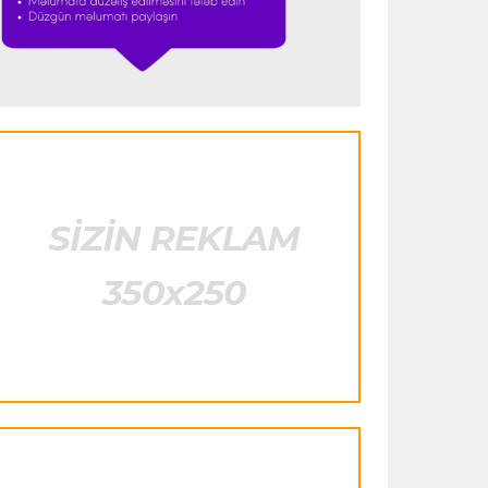
klubuna keçir
İngiltərə P.L.
16:55 08.08.2026
Bruno Qimaraynş “Arsenal”dakı
hədəflərini açıqladı
İspaniya L.L.
16:51 08.08.2026
Simeone Xulian Alvaresin
“Atletiko”dakı gələcəyi ilə bağlı danışıb
Transfer
16:48 08.08.2026
Ferran Torres PSJ-yə keçir
Transfer
16:29 08.08.2026
Bruno Qimaraynşin “Arsenal”a keçidi