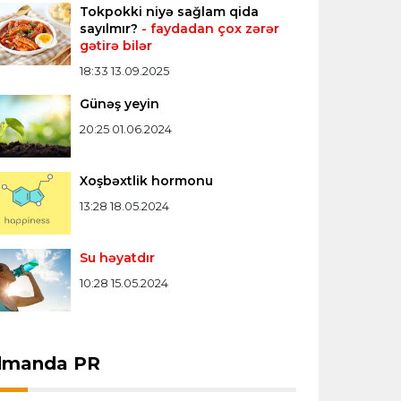
Offside
14:04 08.08.2026
Tokpokki niyə sağlam qida
sayılmır?
- faydadan çox zərər
Azərbaycan millisi Avropa
gətirə bilər
çempionatında növbəti qələbəsini
qazandı
18:33 13.09.2025
Günəş yeyin
Bütün xəbərlər >>>
20:25 01.06.2024
Xoşbəxtlik hormonu
13:28 18.05.2024
Su həyatdır
10:28 15.05.2024
dmanda PR