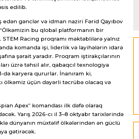
sis edilib.
ş edən gənclər və idman naziri Fərid Qayıbov
“Ölkəmizin bu qlobal platformanın bir
ır. STEM Racing proqramı məktəblilərə yalnız
anda komanda işi, liderlik və layihələrin idarə
afına şərait yaradır. Proqram iştirakçılarının
arı üzrə təhsil alır, qabaqcıl texnologiya
1-də karyera qururlar. İnanıram ki,
ı ölkəmiz üçün dəyərli təcrübə olacaq və
pian Apex” komandası ilk dəfə olaraq
cək. Yarış 2026-cı il 3–8 oktyabr tarixlərində
klə dünyanın müxtəlif ölkələrindən ən güclü
ya gətirəcək.