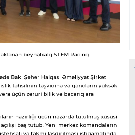
stəklənən beynəlxalq STEM Racing
ədə Bakı Şəhər Halqası Əməliyyat Şirkəti
slik təhsilinin təşviqinə və gənclərin yüksək
era üçün zəruri bilik və bacarıqlara
ıların hazırlığı üçün nəzərdə tutulmuş xüsusi
açılışı baş tutub. Yeni mərkəz komandaların
 istehsalı və təkmilləşdirilməsi istiqamətində