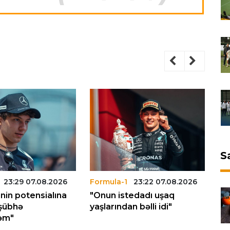
S
23:29 07.08.2026
Formula-1
23:22 07.08.2026
Fo
inin potensialına
"Onun istedadı uşaq
"A
 şübhə
yaşlarından bəlli idi"
çe
əm"