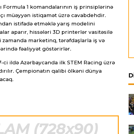
ı Formula 1 komandalarının iş prinsiplərinə
rakçı müəyyən istiqamət üzrə cavabdehdir.
dan istifadə etməklə yarış modelini
ar aparır, hissələri 3D printerlər vasitəsilə
yni zamanda marketinq, tərəfdaşlarla iş və
rində fəaliyyət göstərirlər.
-ci ildə Azərbaycanda ilk STEM Racing üzrə
dırılır. Çempionatın qalibi ölkəni dünya
D
acaq.