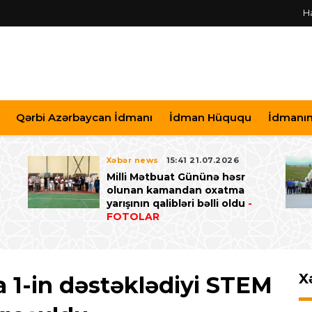
H
Qərbi Azərbaycan İdmanı
İdman Hüququ
İdmanın 
Xəbər news
15:41 21.07.2026
Milli Mətbuat Gününə həsr
ə
olunan kamandan oxatma
yarışının qalibləri bəlli oldu
-
FOTOLAR
X
 1-in dəstəklədiyi STEM