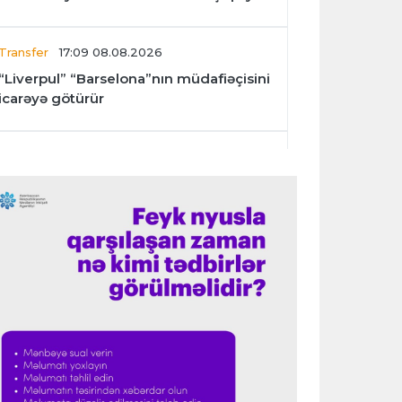
Transfer
17:09 08.08.2026
“Liverpul” “Barselona”nın müdafiəçisini
icarəyə götürür
İngiltərə P.L.
17:05 08.08.2026
“Mançester Siti”nin baş məşqçisi olmaq
mənim üçün böyük imtiyazdır”
Transfer
17:02 08.08.2026
“Fənərbağça” Lukaku üçün “Napoli” ilə
danışıqları davam etdirir
Transfer
17:01 08.08.2026
“Atletiko”nun müdafiəçisi İngiltərə