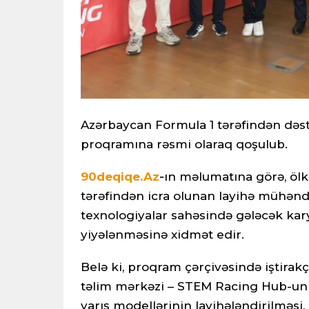
Azərbaycan Formula 1 tərəfindən də
proqramına rəsmi olaraq qoşulub.
90deqiqe.Az
-
ın məlumatına görə, ölk
tərəfindən icra olunan layihə mühəndi
texnologiyalar sahəsində gələcək kary
yiyələnməsinə xidmət edir.
Belə ki, proqram çərçivəsində iştirakç
təlim mərkəzi – STEM Racing Hub-un 
yarış modellərinin layihələndirilməsi,