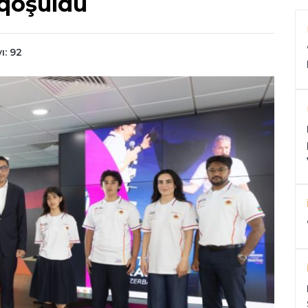
qoşuldu
: 92