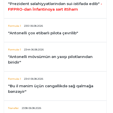
"Prezident səlahiyyətlərindən sui-istifadə edib"
-
FIFPRO-dan İnfantinoya sərt ittiham
Formula-1
23:51 06.08.2026
"Antonelli çox etibarlı pilota çevrilib"
Formula-1
23:44 06.08.2026
"Antonelli mövsümün ən yaxşı pilotlarından
biridir"
Formula-1
23:41 06.08.2026
"Bu il mənim üçün cəngəllikdə sağ qalmağa
bənzəyir"
Transfer
23:38 06.08.2026