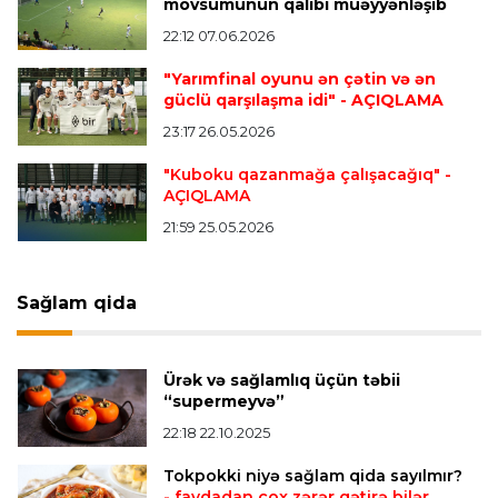
mövsümünün qalibi müəyyənləşib
22:12 07.06.2026
Transfer
22:30 06.08.2026
"Barselona" Xulian Alvares transferindən imtina
"Yarımfinal oyunu ən çətin və ən
etdi
güclü qarşılaşma idi"
- AÇIQLAMA
23:17 26.05.2026
Transfer
22:24 06.08.2026
"Kuboku qazanmağa çalışacağıq"
-
AÇIQLAMA
Rodrinin "Real Madrid"ə keçidinin baş tutmama
səbəbi məlum oldu
21:59 25.05.2026
İspaniya L.L.
22:18 06.08.2026
Sağlam qida
Vinisius Junior "Real Madrid"lə yeni müqavilə
imzaladı
Ürək və sağlamlıq üçün təbii
“supermeyvə”
Bütün xəbərlər >>>
22:18 22.10.2025
Tokpokki niyə sağlam qida sayılmır?
- faydadan çox zərər gətirə bilər