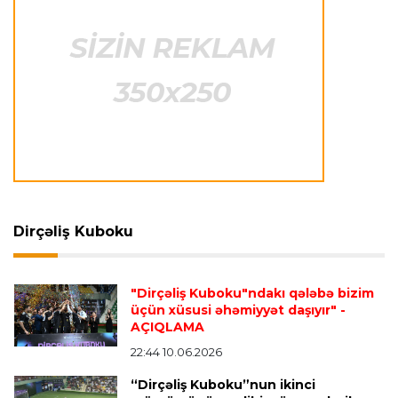
Avroliqa
23:01 06.08.2026
Semih Kılıçsoy "Beşiktaş"a qələbə qazandırdı
Dünya çempionatı
22:57 06.08.2026
UEFA FİFA turnirlərini boykot edə bilər
Transfer
22:43 06.08.2026
Dirçəliş Kuboku
"Roma" kapitanı ilə yeni müqavilə bağlamağa
hazırlaşır
"Dirçəliş Kuboku"ndakı qələbə bizim
üçün xüsusi əhəmiyyət daşıyır"
-
AÇIQLAMA
İspaniya L.L.
22:36 06.08.2026
Mourinyo Rodrinin transferi ilə bağlı yaşananlara
22:44 10.06.2026
təəccüblənib
“Dirçəliş Kuboku”nun ikinci