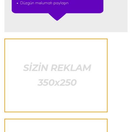
"Lids" tarixinin ən bahalı transferini reallaşdırdı
İngiltərə P.L.
23:14 06.08.2026
Alexandre Pato İngiltərə klubunun prezidenti
olacaq
Transfer
23:08 06.08.2026
"Qalatasaray" Leaunun alternativini "Arsenal"da
tapdı
Offside
23:04 06.08.2026
Çimərlik voleybolu üzrə ölkə çempionatında
finalçılar müəyyənləşdi
Konfrans liqası
23:03 06.08.2026
"Qarabağ" "Dinamo"ya minimal hesabla uduzdu