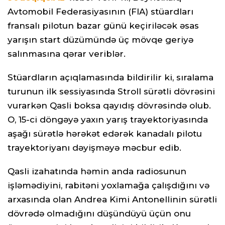
Avtomobil Federasiyasının (FIA) stüardları
fransalı pilotun bazar günü keçiriləcək əsas
yarışın start düzümündə üç mövqe geriyə
salınmasına qərar veriblər.
Stüardların açıqlamasında bildirilir ki, sıralama
turunun ilk sessiyasında Stroll sürətli dövrəsini
vurarkən Qasli boksa qayıdış dövrəsində olub.
O, 15-ci döngəyə yaxın yarış trayektoriyasında
aşağı sürətlə hərəkət edərək kanadalı pilotu
trayektoriyanı dəyişməyə məcbur edib.
Qasli izahatında həmin anda radiosunun
işləmədiyini, rabitəni yoxlamağa çalışdığını və
arxasında olan Andrea Kimi Antonellinin sürətli
dövrədə olmadığını düşündüyü üçün onu