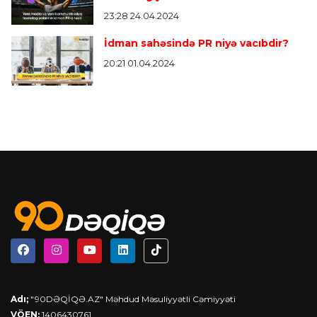
23:28 24.04.2024
İdman sahəsində PR niyə vacıbdir?
20:21 01.04.2024
Adı;
"90DƏQİQƏ.AZ" Məhdud Məsuliyyətli Cəmiyyəti
VÖEN;
1406430761