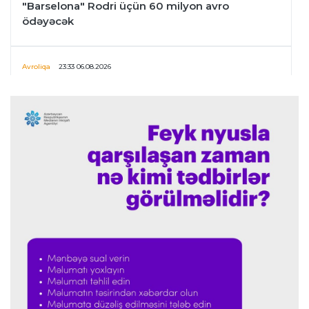
"Barselona" Rodri üçün 60 milyon avro
ödəyəcək
Avroliqa
23:33 06.08.2026
Avropa Liqasının oyununda qeyri-adi hadisə
-
qarşılaşma su basmasına görə dayandırıldı
İtaliya S.A.
23:27 06.08.2026
Neapolda Maradonanın adını daşıyan yeni
stadion tikiləcək
Avroliqa
23:23 06.08.2026
"Reyncers" uduzdu, ÇSKA-dan inamlı qələbə
Transfer
23:18 06.08.2026