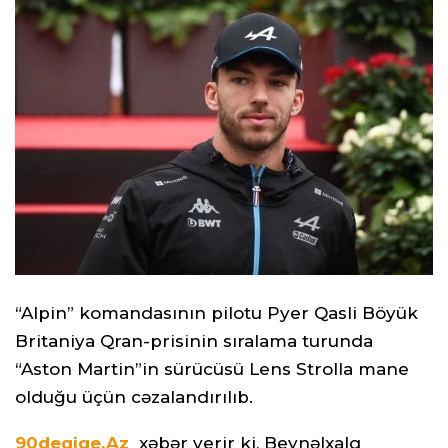
“Alpin” komandasının pilotu Pyer Qasli Böyük
Britaniya Qran-prisinin sıralama turunda
“Aston Martin”in sürücüsü Lens Strolla mane
olduğu üçün cəzalandırılıb.
90deqiqe.Az
xəbər verir ki, Beynəlxalq