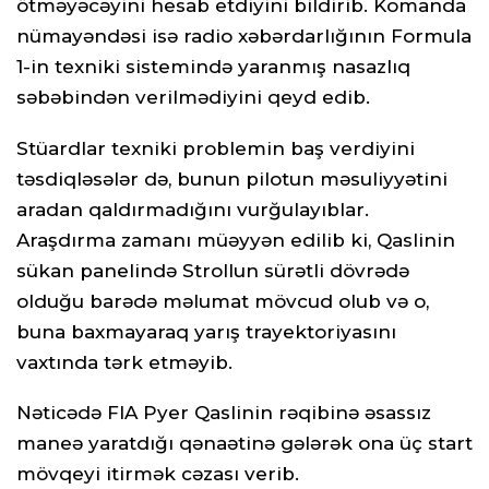
ötməyəcəyini hesab etdiyini bildirib. Komanda
nümayəndəsi isə radio xəbərdarlığının Formula
1-in texniki sistemində yaranmış nasazlıq
səbəbindən verilmədiyini qeyd edib.
Stüardlar texniki problemin baş verdiyini
təsdiqləsələr də, bunun pilotun məsuliyyətini
aradan qaldırmadığını vurğulayıblar.
Araşdırma zamanı müəyyən edilib ki, Qaslinin
sükan panelində Strollun sürətli dövrədə
olduğu barədə məlumat mövcud olub və o,
buna baxmayaraq yarış trayektoriyasını
vaxtında tərk etməyib.
Nəticədə FIA Pyer Qaslinin rəqibinə əsassız
maneə yaratdığı qənaətinə gələrək ona üç start
mövqeyi itirmək cəzası verib.