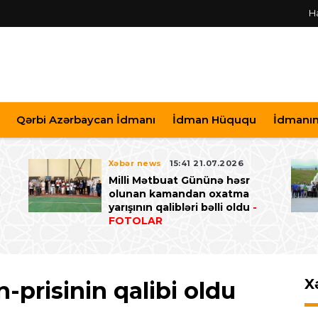
H
Qərbi Azərbaycan İdmanı
İdman Hüququ
İdmanın 
Xəbər news
15:41 21.07.2026
Milli Mətbuat Gününə həsr
ə
olunan kamandan oxatma
yarışının qalibləri bəlli oldu
-
FOTOLAR
X
n-prisinin qalibi oldu