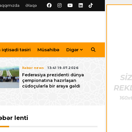
aqqımızda
Əlaqə
iqtisadi təsiri
Müsahibə
Digər
Xəbər news
13:41 19.07.2026
Federasiya prezidenti dünya
çempionatına hazırlaşan
cüdoçularla bir araya gəldi
əbər lenti