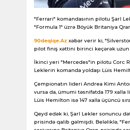
"Ferrari" komandasının pilotu Şarl L
"Formula 1" üzrə Böyük Britaniya Qran-
90deqiqe.Az
xəbər verir ki, "Silvers
pilot finiş xəttini birinci keçərək uzu
İkinci yeri "Mercedes"in pilotu Corc R
Leklerin komanda yoldaşı Lüis Hemilt
Çempionatın lideri Andrea Kimi Antone
vursa da, ümumi təsnifatda 179 xalla li
Lüis Hemilton isə 147 xalla üçüncü sır
Qeyd edək ki, Şarl Lekler sonuncu də
prisində qalib gəlmişdi. Beləliklə, "F
seriyasına Britaniya Qran-prisində s