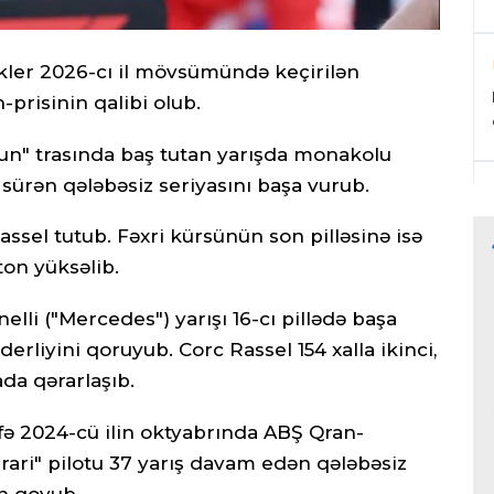
ekler 2026-cı il mövsümündə keçirilən
prisinin qalibi olub.
toun" trasında baş tutan yarışda monakolu
n sürən qələbəsiz seriyasını başa vurub.
assel tutub. Fəxri kürsünün son pilləsinə isə
on yüksəlib.
lli ("Mercedes") yarışı 16-cı pillədə başa
derliyini qoruyub. Corc Rassel 154 xalla ikinci,
ada qərarlaşıb.
fə 2024-cü ilin oktyabrında ABŞ Qran-
errari" pilotu 37 yarış davam edən qələbəsiz
on qoyub.