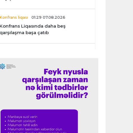
Konfrans liqası
01:29 07.08.2026
Konfrans Liqasında daha beş
qarşılaşma başa çatıb
Avroliqa
01:27 07.08.2026
“Benfika” “Harts”ı darmadağın etdi
İspaniya L.L.
01:23 07.08.2026
"Barselona" Mərakeş klubuna qarşı
keçirilməsi planlaşdırılan yoldaşlıq
oyununu ləğv etdi
Dünya çempionatı
23:59 06.08.2026
"Prezident səlahiyyətlərindən sui-