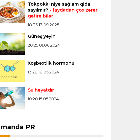
Tokpokki niyə sağlam qida
Konfrans liqası
23:03 06.08.2026
sayılmır?
- faydadan çox zərər
gətirə bilər
"Qarabağ" "Dinamo"ya minimal
hesabla uduzdu
18:33 13.09.2025
Günəş yeyin
Bütün xəbərlər >>>
20:25 01.06.2024
Xoşbəxtlik hormonu
13:28 18.05.2024
Su həyatdır
10:28 15.05.2024
dmanda PR