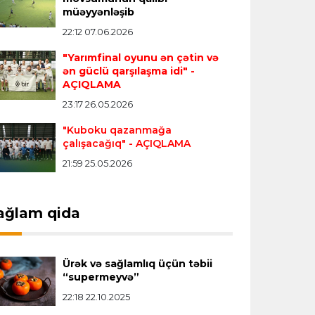
Transfer
23:18 06.08.2026
müəyyənləşib
"Lids" tarixinin ən bahalı transferini
22:12 07.06.2026
reallaşdırdı
"Yarımfinal oyunu ən çətin və
ən güclü qarşılaşma idi"
-
AÇIQLAMA
İngiltərə P.L.
23:14 06.08.2026
23:17 26.05.2026
Alexandre Pato İngiltərə klubunun
prezidenti olacaq
"Kuboku qazanmağa
çalışacağıq"
- AÇIQLAMA
21:59 25.05.2026
Transfer
23:08 06.08.2026
"Qalatasaray" Leaunun alternativini
"Arsenal"da tapdı
ağlam qida
Offside
23:04 06.08.2026
Ürək və sağlamlıq üçün təbii
Çimərlik voleybolu üzrə ölkə
“supermeyvə”
çempionatında finalçılar müəyyənləşdi
22:18 22.10.2025