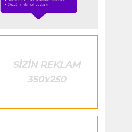
istifadə edib"
- FIFPRO-dan İnfantinoya
sərt ittiham
Formula-1
23:51 06.08.2026
"Antonelli çox etibarlı pilota çevrilib"
Formula-1
23:44 06.08.2026
"Antonelli mövsümün ən yaxşı
pilotlarından biridir"
Formula-1
23:41 06.08.2026
"Bu il mənim üçün cəngəllikdə sağ
qalmağa bənzəyir"
Transfer
23:38 06.08.2026