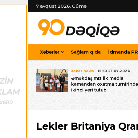
7 avqust 2026. Cümə
Xəbərlər
Sağlam qida
İdmanda PR
7.07.2026
Xəbər news
15:50 21.07.2026
iyev
Əməkdaşımız ilk media
riləcək U-15
kamandan oxatma turnirind
 festivalı ilə
ikinci yeri tutub
zalayıb
Lekler Britaniya Qra