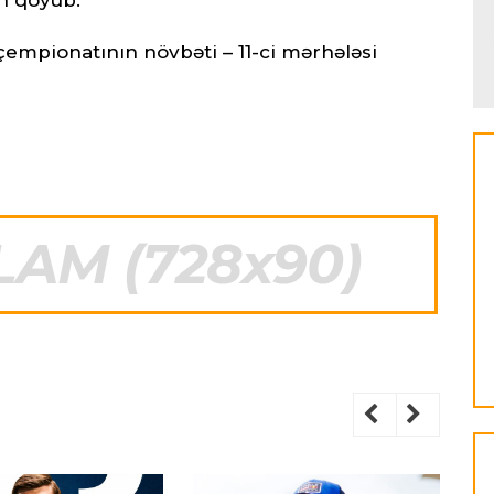
 çempionatının növbəti – 11-ci mərhələsi