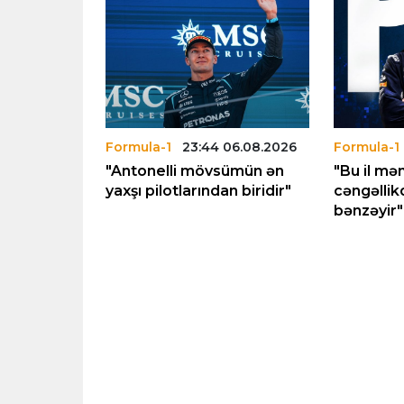
06.08.2026
Formula-1
23:44 06.08.2026
Formula-1
barlı pilota
"Antonelli mövsümün ən
"Bu il mə
yaxşı pilotlarından biridir"
cəngəlli
bənzəyir"