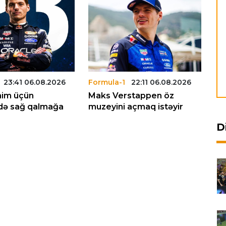
23:41 06.08.2026
Formula-1
22:11 06.08.2026
Fo
nim üçün
Maks Verstappen öz
"M
kdə sağ qalmağa
muzeyini açmaq istəyir
üç
po
D