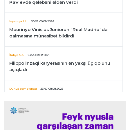
PSV evdə qələbəni əldən verdi
İspaniya L.L.
00:02 09.08.2026
Mourinyo Vinisius Juniorun “Real Madrid”də
qalmasına münasibət bildirdi
İtaliya S.A.
23:54 08.08.2026
Filippo İnzaqi karyerasının ən yaxşı üç qolunu
açıqladı
Dünya çempionatı
23:47 08.08.2026
UEFA İnfantinonun fəaliyyəti ilə bağlı
araşdırmaya başlaya bilər
Offside
23:39 08.08.2026