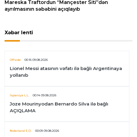
Mareska Traftordun “Mançester Siti”dən
ayrılmasının səbəbini açıqlayıb
Xəbər lenti
Offside
00:16 09.08.2026
Lionel Messi atasının vəfatı ilə bağlı Argentinaya
yollanıb
İspaniya L.L.
00:14 09.08.2026
Joze Mourinyodan Bernardo Silva ilə bağlı
AÇIQLAMA
Niderland E.D.
00:09 09.08.2026