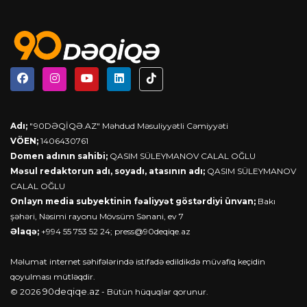
Adı;
"90DƏQİQƏ.AZ" Məhdud Məsuliyyətli Cəmiyyəti
VÖEN;
1406430761
Domen adının sahibi;
QASIM SÜLEYMANOV CALAL OĞLU
Məsul redaktorun adı, soyadı, atasının adı;
QASIM SÜLEYMANOV
CALAL OĞLU
Onlayn media subyektinin fəaliyyət göstərdiyi ünvan;
Bakı
şəhəri, Nəsimi rayonu Mövsüm Sənani, ev 7
Əlaqə;
+994 55 753 52 24;
press@90deqiqe.az
Məlumat internet səhifələrində istifadə edildikdə müvafiq keçidin
qoyulması mütləqdir.
90deqiqe.az
© 2026
- Bütün hüquqlar qorunur.