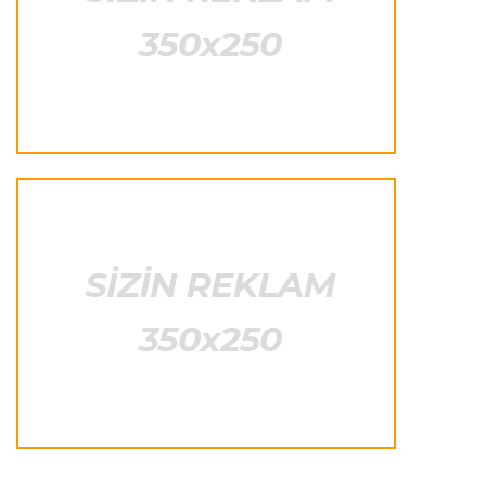
Offside
22:40 08.08.2026
Çimərlik voleybolu üzrə ölkə çempionatının
qalibləri müəyyənləşdi
Offside
22:23 08.08.2026
Azərbaycan cüdoçusu Avropa Kubokunda
bürünc medal qazanıb
Transfer
21:36 08.08.2026
“Barselona”nın sabiq futbolçusu karyerasını
MLS-də davam etdirəcək
Transfer
21:08 08.08.2026
Xulian Alvares “Atletiko” rəhbərliyini