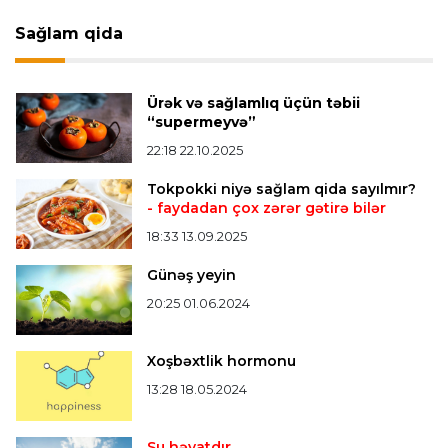
Qaliblər müəyyənləşdi
Sağlam qida
Formula-1
20:24 08.08.2026
Verstappen öz komandasının "Formula 1"də
Ürək və sağlamlıq üçün təbii
iştirak etməyəcəyini açıqladı
“supermeyvə”
22:18 22.10.2025
Bütün xəbərlər >>>
Tokpokki niyə sağlam qida sayılmır?
- faydadan çox zərər gətirə bilər
18:33 13.09.2025
Günəş yeyin
20:25 01.06.2024
Xoşbəxtlik hormonu
13:28 18.05.2024
Su həyatdır