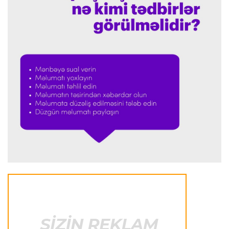
Donald Trampın oğlu Enes Kanterin WNBA
planını dəstəklədi
Formula-1
23:23 08.08.2026
“Ferrari”nin məni necə təhlil etdiyini görəndə
şoka düşdüm”
Formula-1
23:18 08.08.2026
“Ferrari”nin sabiq mühəndisi Həmiltonu
Şumaxerlə müqayisə etdi
İspaniya L.L.
23:09 08.08.2026
“Real Madrid” “Ferentsvaroş”a qalib gəldi
Fransa L.1
22:50 08.08.2026
PSJ “Mançester Yunayted”lə heç-heçə etdi