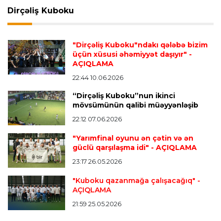
“Barselona”ya keçidinə razı salmaq istəyir
Dirçəliş Kuboku
Transfer
21:05 08.08.2026
"Dirçəliş Kuboku"ndakı qələbə bizim
“Atletiko”nun futbolçusu “River Pleyt”ə keçir
üçün xüsusi əhəmiyyət daşıyır"
-
AÇIQLAMA
22:44 10.06.2026
Transfer
20:58 08.08.2026
“Dirçəliş Kuboku”nun ikinci
“Vest Hem” “Tottenhem”in futbolçusunu
mövsümünün qalibi müəyyənləşib
transfer edir
22:12 07.06.2026
"Yarımfinal oyunu ən çətin və ən
Offside
20:51 08.08.2026
güclü qarşılaşma idi"
- AÇIQLAMA
Kamandan oxatma üzrə ölkə çempionatında
23:17 26.05.2026
finalçılar bəlli oldu
"Kuboku qazanmağa çalışacağıq"
-
AÇIQLAMA
Offside
20:27 08.08.2026
21:59 25.05.2026
Mingəçevirdə “Kürü keçək?! 5” yarışı keçirildi
-