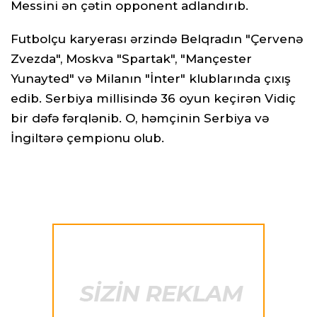
Messini ən çətin opponent adlandırıb.
Futbolçu karyerası ərzində Belqradın "Çervenə
Zvezda", Moskva "Spartak", "Mançester
Yunayted" və Milanın "İnter" klublarında çıxış
edib. Serbiya millisində 36 oyun keçirən Vidiç
bir dəfə fərqlənib. O, həmçinin Serbiya və
İngiltərə çempionu olub.