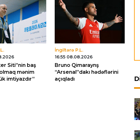
L.
İngiltərə P.L.
İng
8.2026
16:55 08.08.2026
23
r Siti”nin baş
Bruno Qimaraynş
Al
 olmaq mənim
“Arsenal”dakı hədəflərini
kl
D
k imtiyazdır”
açıqladı