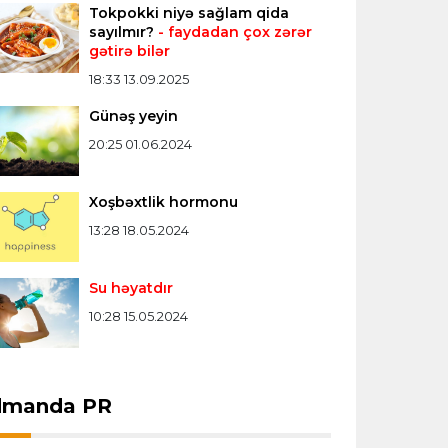
Offside
14:04 08.08.2026
Tokpokki niyə sağlam qida
sayılmır?
- faydadan çox zərər
Azərbaycan millisi Avropa
gətirə bilər
çempionatında növbəti qələbəsini
qazandı
18:33 13.09.2025
Günəş yeyin
Bütün xəbərlər >>>
20:25 01.06.2024
Xoşbəxtlik hormonu
13:28 18.05.2024
Su həyatdır
10:28 15.05.2024
dmanda PR