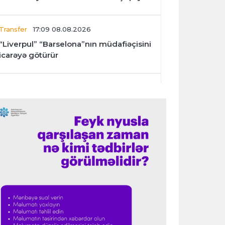
Transfer
17:09 08.08.2026
“Liverpul” “Barselona”nın müdafiəçisini
icarəyə götürür
İngiltərə P.L.
17:05 08.08.2026
“Mançester Siti”nin baş məşqçisi olmaq
mənim üçün böyük imtiyazdır”
Transfer
17:02 08.08.2026
“Fənərbağça” Lukaku üçün “Napoli” ilə
danışıqları davam etdirir
Transfer
17:01 08.08.2026
“Atletiko”nun müdafiəçisi İngiltərə