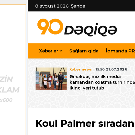
8 avqust 2026. Şənbə
Xəbərlər
Sağlam qida
İdmanda PR
7.07.2026
Xəbər news
15:50 21.07.2026
iyev
Əməkdaşımız ilk media
riləcək U-15
kamandan oxatma turnirind
 festivalı ilə
ikinci yeri tutub
zalayıb
Koul Palmer sıradan