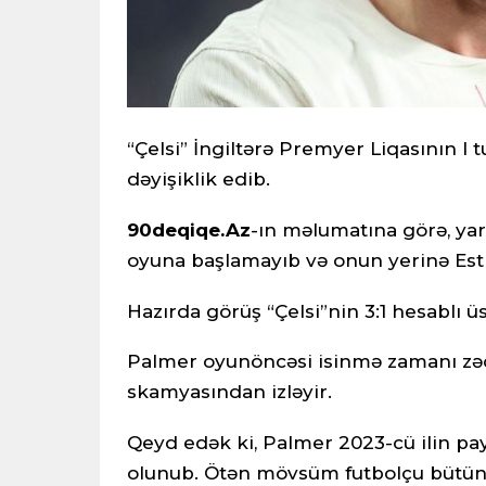
“Çelsi” İngiltərə Premyer Liqasının I
dəyişiklik edib.
90deqiqe.Az
-ın məlumatına görə, ya
oyuna başlamayıb və onun yerinə Esti
Hazırda görüş “Çelsi”nin 3:1 hesablı ü
Palmer oyunöncəsi isinmə zamanı zəd
skamyasından izləyir.
Qeyd edək ki, Palmer 2023-cü ilin pay
olunub. Ötən mövsüm futbolçu bütün t