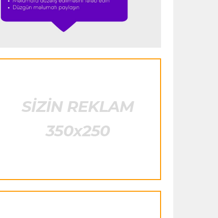
klubuna keçir
İngiltərə P.L.
16:55 08.08.2026
Bruno Qimaraynş “Arsenal”dakı
hədəflərini açıqladı
İspaniya L.L.
16:51 08.08.2026
Simeone Xulian Alvaresin
“Atletiko”dakı gələcəyi ilə bağlı danışıb
Transfer
16:48 08.08.2026
Ferran Torres PSJ-yə keçir
Transfer
16:29 08.08.2026
Bruno Qimaraynşin “Arsenal”a keçidi