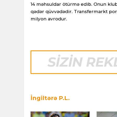
14 məhsuldar ötürmə edib. Onun klubl
qədər qüvvədədir. Transfermarkt port
milyon avrodur.
İngiltərə P.L.