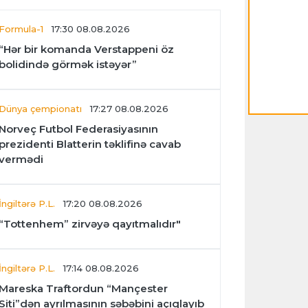
Formula-1
17:30 08.08.2026
“Hər bir komanda Verstappeni öz
bolidində görmək istəyər”
Dünya çempionatı
17:27 08.08.2026
Norveç Futbol Federasiyasının
prezidenti Blatterin təklifinə cavab
vermədi
İngiltərə P.L.
17:20 08.08.2026
“Tottenhem” zirvəyə qayıtmalıdır"
İngiltərə P.L.
17:14 08.08.2026
Mareska Traftordun “Mançester
Siti”dən ayrılmasının səbəbini açıqlayıb