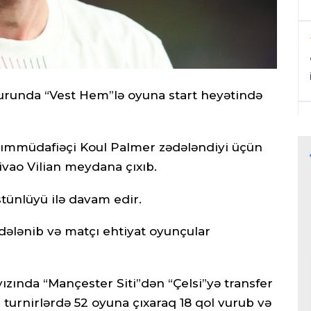
 turunda “Vest Hem”lə oyuna start heyətində
rımmüdafiəçi Koul Palmer zədələndiyi üçün
vao Vilian meydana çıxıb.
stünlüyü ilə davam edir.
ələnib və matçı ehtiyat oyunçular
ızında “Mançester Siti”dən “Çelsi”yə transfer
urnirlərdə 52 oyuna çıxaraq 18 qol vurub və