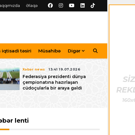
aqqımızda
Əlaqə
iqtisadi təsiri
Müsahibə
Digər
Xəbər news
13:41 19.07.2026
Federasiya prezidenti dünya
çempionatına hazırlaşan
cüdoçularla bir araya gəldi
əbər lenti