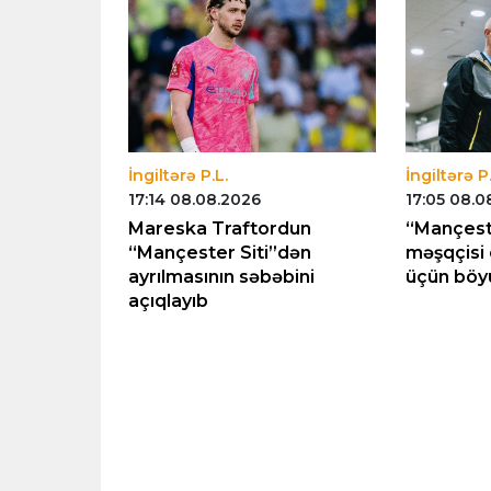
İngiltərə P.L.
İngiltərə P.
17:14 08.08.2026
17:05 08.0
vəyə
Mareska Traftordun
“Mançeste
“Mançester Siti”dən
məşqçisi
ayrılmasının səbəbini
üçün böyü
açıqlayıb