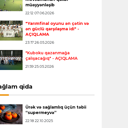
müəyyənləşib
Ancelesdə keçiriləcək Olimpiadaya
lisenziya qazanmaqdır”
22:12 07.06.2026
"Yarımfinal oyunu ən çətin və
ən güclü qarşılaşma idi"
-
Offside
15:25 08.08.2026
AÇIQLAMA
“Əsas hədəfim Avropa və dünya
23:17 26.05.2026
yarışlarında medal qazanmaq,
Olimpiadada iştirak etməkdir”
"Kuboku qazanmağa
çalışacağıq"
- AÇIQLAMA
21:59 25.05.2026
Offside
15:14 08.08.2026
Lionel Messinin atası vəfat etdi
ağlam qida
Offside
14:47 08.08.2026
“Vilyarreal” Bakıda istedadlı futbolçuları
Ürək və sağlamlıq üçün təbii
seçəcək
“supermeyvə”
22:18 22.10.2025