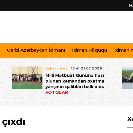
H
Qərbi Azərbaycan İdmanı
İdman Hüququ
İdmanın 
Xəbər news
15:41 21.07.2026
Milli Mətbuat Gününə həsr
ə
olunan kamandan oxatma
yarışının qalibləri bəlli oldu
-
FOTOLAR
X
 çıxdı