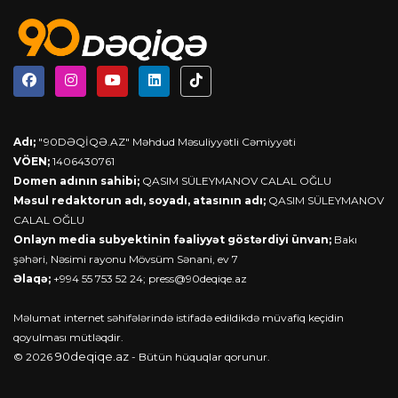
Adı;
"90DƏQİQƏ.AZ" Məhdud Məsuliyyətli Cəmiyyəti
VÖEN;
1406430761
Domen adının sahibi;
QASIM SÜLEYMANOV CALAL OĞLU
Məsul redaktorun adı, soyadı, atasının adı;
QASIM SÜLEYMANOV
CALAL OĞLU
Onlayn media subyektinin fəaliyyət göstərdiyi ünvan;
Bakı
şəhəri, Nəsimi rayonu Mövsüm Sənani, ev 7
Əlaqə;
+994 55 753 52 24;
press@90deqiqe.az
Məlumat internet səhifələrində istifadə edildikdə müvafiq keçidin
qoyulması mütləqdir.
90deqiqe.az
© 2026
- Bütün hüquqlar qorunur.