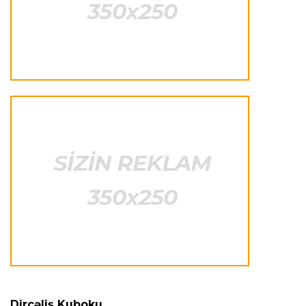
Dünya çempionatı
23:59 06.08.2026
"Prezident səlahiyyətlərindən sui-istifadə edib"
-
FIFPRO-dan İnfantinoya sərt ittiham
Formula-1
23:51 06.08.2026
"Antonelli çox etibarlı pilota çevrilib"
Formula-1
23:44 06.08.2026
"Antonelli mövsümün ən yaxşı pilotlarından
biridir"
Formula-1
23:41 06.08.2026
"Bu il mənim üçün cəngəllikdə sağ qalmağa
bənzəyir"
Dirçəliş Kuboku