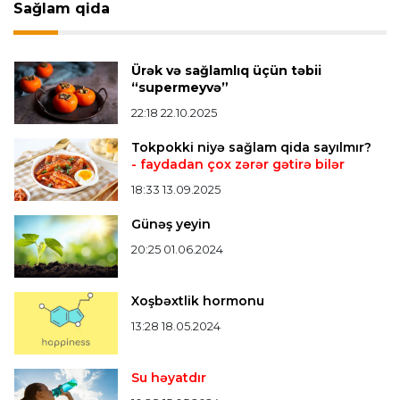
Transfer
23:18 06.08.2026
Sağlam qida
"Lids" tarixinin ən bahalı transferini reallaşdırdı
Ürək və sağlamlıq üçün təbii
Bütün xəbərlər >>>
“supermeyvə”
22:18 22.10.2025
Tokpokki niyə sağlam qida sayılmır?
- faydadan çox zərər gətirə bilər
18:33 13.09.2025
Günəş yeyin
20:25 01.06.2024
Xoşbəxtlik hormonu
13:28 18.05.2024
Su həyatdır