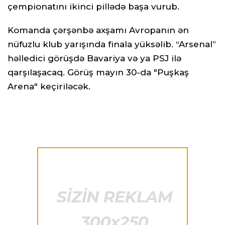
çempionatını ikinci pillədə başa vurub.
Komanda çərşənbə axşamı Avropanın ən
nüfuzlu klub yarışında finala yüksəlib. “Arsenal”
həlledici görüşdə Bavariya və ya PSJ ilə
qarşılaşacaq. Görüş mayın 30-da "Puşkaş
Arena" keçiriləcək.