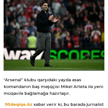
“Arsenal” klubu qarşıdakı yayda əsas
komandanın baş məşqçisi Mikel Arteta ilə yeni
müqavilə bağlamağa hazırlaşır.
90deqiqe.Az
xəbər verir ki, bu barədə jurnalist