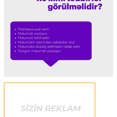
Transfer
01:33 07.08.2026
Vinisius "Real"ı seçdi, "Arsenal" planını dəyişdi
Konfrans liqası
01:29 07.08.2026
Konfrans Liqasında daha beş qarşılaşma başa
çatıb
Avroliqa
01:27 07.08.2026
“Benfika” “Harts”ı darmadağın etdi
İspaniya L.L.
01:23 07.08.2026
"Barselona" Mərakeş klubuna qarşı keçirilməsi
planlaşdırılan yoldaşlıq oyununu ləğv etdi