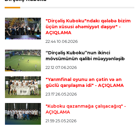
Transfer
23:38 06.08.2026
"Barselona" Rodri üçün 60 milyon avro
ödəyəcək
"Dirçəliş Kuboku"ndakı qələbə bizim
üçün xüsusi əhəmiyyət daşıyır"
-
AÇIQLAMA
Avroliqa
23:33 06.08.2026
22:44 10.06.2026
Avropa Liqasının oyununda qeyri-adi hadisə
-
“Dirçəliş Kuboku”nun ikinci
qarşılaşma su basmasına görə dayandırıldı
mövsümünün qalibi müəyyənləşib
22:12 07.06.2026
İtaliya S.A.
23:27 06.08.2026
"Yarımfinal oyunu ən çətin və ən
Neapolda Maradonanın adını daşıyan yeni
güclü qarşılaşma idi"
- AÇIQLAMA
stadion tikiləcək
23:17 26.05.2026
"Kuboku qazanmağa çalışacağıq"
-
Avroliqa
23:23 06.08.2026
AÇIQLAMA
"Reyncers" uduzdu, ÇSKA-dan inamlı qələbə
21:59 25.05.2026