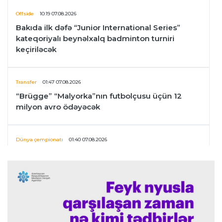
Offside
10:19 07.08.2026
Bakıda ilk dəfə “Junior International Series”
kateqoriyalı beynəlxalq badminton turniri
keçiriləcək
Transfer
01:47 07.08.2026
“Brügge” “Malyorka”nın futbolçusu üçün 12
milyon avro ödəyəcək
Dünya çempionatı
01:40 07.08.2026
CAF-dan İnfantinoya açıq dəstək bəyanatı
Transfer
01:36 07.08.2026
"Çelsi" ispaniyalı müdafiəçinin transferini
yekunlaşdırdı