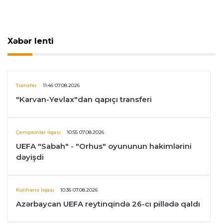
Xəbər lenti
Transfer
11:46 07.08.2026
"Karvan-Yevlax"dan qapıçı transferi
Çempionlar liqası
10:55 07.08.2026
UEFA "Sabah" - "Orhus" oyununun hakimlərini
dəyişdi
Konfrans liqası
10:36 07.08.2026
Azərbaycan UEFA reytinqində 26-cı pillədə qaldı