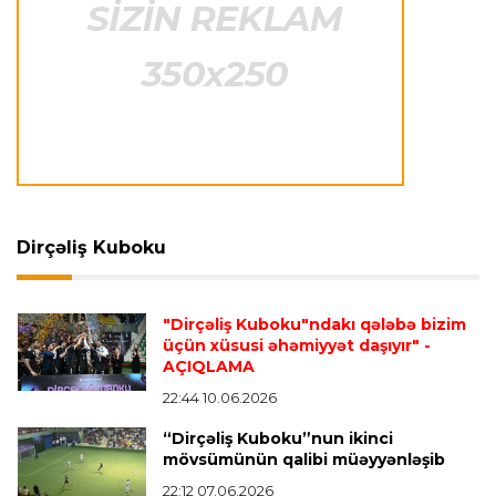
Transfer
22:10 09.08.2026
“Real”ın futbolçusu İngiltərəyə getməkdən
imtina etdi
Offside
22:06 09.08.2026
“Bu çətin vaxtda onun yanında olmaq istəyirik”
Dirçəliş Kuboku
Transfer
22:02 09.08.2026
Fransa millisinin müdafiəçisi PSJ-yə keçdi
"Dirçəliş Kuboku"ndakı qələbə bizim
üçün xüsusi əhəmiyyət daşıyır"
-
AÇIQLAMA
İspaniya L.L.
21:58 09.08.2026
22:44 10.06.2026
Mourinyodan Vinisiusla bağlı açıqlama
- “Hələ
“Dirçəliş Kuboku”nun ikinci
optimal formasında deyil”
mövsümünün qalibi müəyyənləşib
22:12 07.06.2026