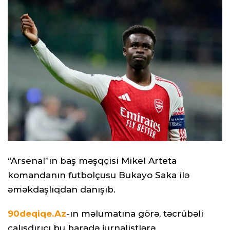
“Arsenal”ın baş məşqçisi Mikel Arteta
komandanın futbolçusu Bukayo Saka ilə
əməkdaşlıqdan danışıb.
90deqiqe.Az
-
ın məlumatına görə, təcrübəli
çalışdırıcı bu barədə jurnalistlərə