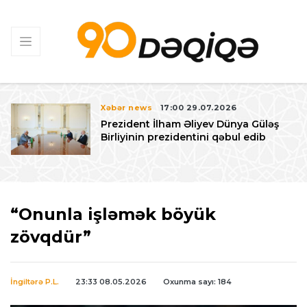
Xəbər news
17:00 29.07.2026
Prezident İlham Əliyev Dünya Güləş
Birliyinin prezidentini qəbul edib
“Onunla işləmək böyük
zövqdür”
İngiltərə P.L.
23:33 08.05.2026
Oxunma sayı: 184