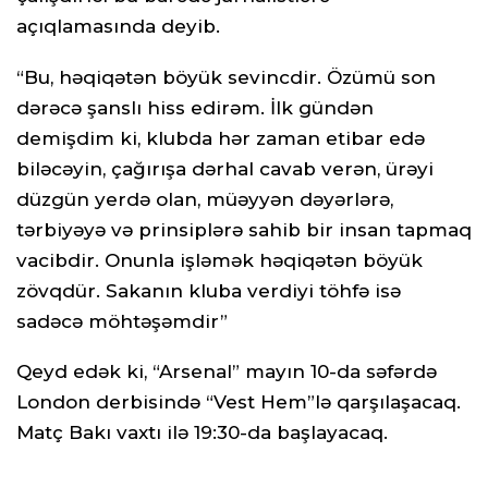
açıqlamasında deyib.
“Bu, həqiqətən böyük sevincdir. Özümü son
dərəcə şanslı hiss edirəm. İlk gündən
demişdim ki, klubda hər zaman etibar edə
biləcəyin, çağırışa dərhal cavab verən, ürəyi
düzgün yerdə olan, müəyyən dəyərlərə,
tərbiyəyə və prinsiplərə sahib bir insan tapmaq
vacibdir. Onunla işləmək həqiqətən böyük
zövqdür. Sakanın kluba verdiyi töhfə isə
sadəcə möhtəşəmdir”
Qeyd edək ki, “Arsenal” mayın 10-da səfərdə
London derbisində “Vest Hem”lə qarşılaşacaq.
Matç Bakı vaxtı ilə 19:30-da başlayacaq.