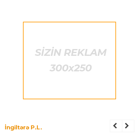
İngiltərə P.L.