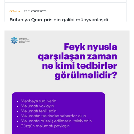
Offside
23:31 09.08.2026
Britaniya Qran-prisinin qalibi müəyyənləşdi
İngiltərə P.L.
23:24 09.08.2026
Arteta “Arsenal”ın məğlubiyyətindən danışdı
Offside
23:20 09.08.2026
“Portu” doğma meydanda qalib gəldi
Formula-1
22:41 09.08.2026
Verstappen Niderland Qran-prisinin "Formula-
1"ə qayıdışından danışdı
Formula-1
22:35 09.08.2026