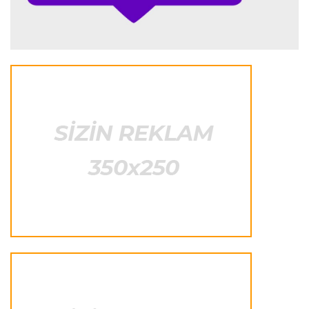
Rassel “Mercedes”in uğurunun sirrini açıqladı
Transfer
22:29 09.08.2026
“Nyukasl” “Bavariya”nın futbolçusunu transfer
etmək istəyir
İtaliya S.A.
22:26 09.08.2026
“Çempionat başlayandan sonra transfer
pəncərəsinin bağlanması absurddur”
Transfer
22:20 09.08.2026
“Komo” “Çelsi”nin müdafiəçisini transfer etdi
İngiltərə P.L.
22:16 09.08.2026
“Daha soyuqqanlı olmalıyıq”