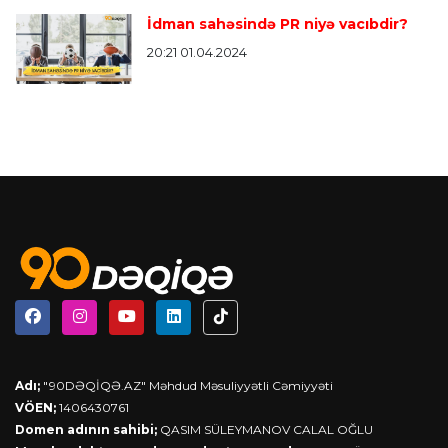
İdman sahəsində PR niyə vacıbdir?
20:21 01.04.2024
Adı;
"90DƏQİQƏ.AZ" Məhdud Məsuliyyətli Cəmiyyəti
VÖEN;
1406430761
Domen adının sahibi;
QASIM SÜLEYMANOV CALAL OĞLU