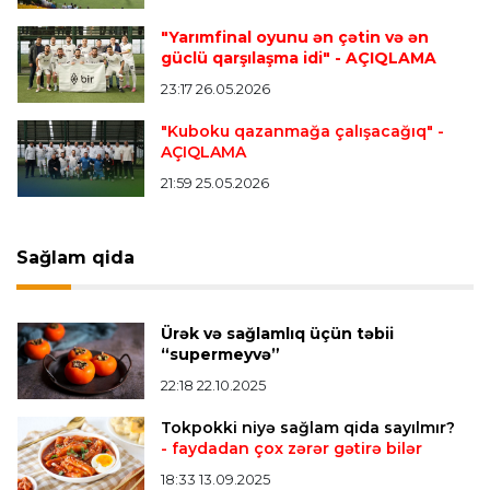
Transfer
21:55 09.08.2026
"Yarımfinal oyunu ən çətin və ən
“Mançester Yunayted” və “Çelsi” Premyer
güclü qarşılaşma idi"
- AÇIQLAMA
Liqanın bombardirini istəyir
23:17 26.05.2026
"Kuboku qazanmağa çalışacağıq"
-
AÇIQLAMA
Transfer
21:49 09.08.2026
“Kristal Pelas” İsrail millisinin futbolçusunu
21:59 25.05.2026
transfer edir
Sağlam qida
Bütün xəbərlər >>>
Ürək və sağlamlıq üçün təbii
“supermeyvə”
22:18 22.10.2025
Tokpokki niyə sağlam qida sayılmır?
- faydadan çox zərər gətirə bilər
18:33 13.09.2025