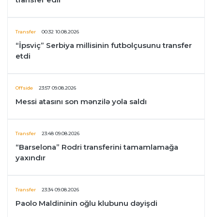
Transfer
00:32 10.08.2026
“İpsviç” Serbiya millisinin futbolçusunu transfer
etdi
Offside
23:57 09.08.2026
Messi atasını son mənzilə yola saldı
Transfer
23:48 09.08.2026
“Barselona” Rodri transferini tamamlamağa
yaxındır
Transfer
23:34 09.08.2026
Paolo Maldininin oğlu klubunu dəyişdi