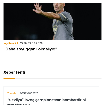
İngiltərə P.L.
22:16 09.08.2026
“Daha soyuqqanlı olmalıyıq”
Xəbər lenti
Transfer
00:35 10.08.2026
“Sevilya” İsveç çempionatının bombardirini
transfer edir