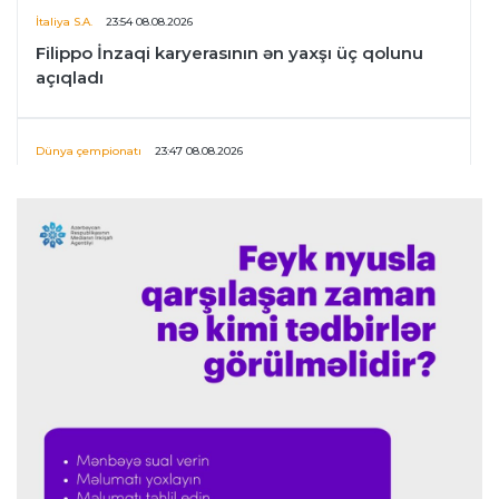
İtaliya S.A.
23:54 08.08.2026
Filippo İnzaqi karyerasının ən yaxşı üç qolunu
açıqladı
Dünya çempionatı
23:47 08.08.2026
UEFA İnfantinonun fəaliyyəti ilə bağlı
araşdırmaya başlaya bilər
Offside
23:39 08.08.2026
Donald Trampın oğlu Enes Kanterin WNBA
planını dəstəklədi
Formula-1
23:23 08.08.2026
“Ferrari”nin məni necə təhlil etdiyini görəndə
şoka düşdüm”