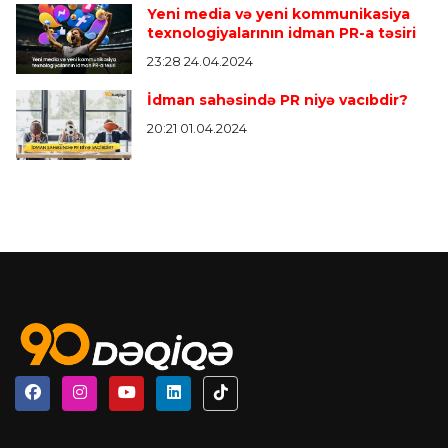
Yeni media və yeni kommunikasiya
texnologiyalarının idman PR-a təsiri
23:28 24.04.2024
İdman sahəsində PR niyə vacıbdir?
20:21 01.04.2024