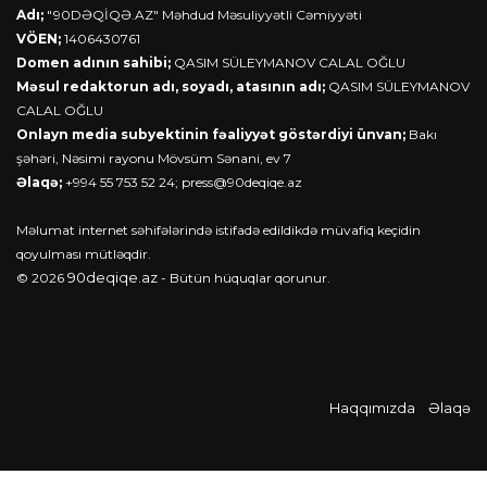
Adı;
"90DƏQİQƏ.AZ" Məhdud Məsuliyyətli Cəmiyyəti
VÖEN;
1406430761
Domen adının sahibi;
QASIM SÜLEYMANOV CALAL OĞLU
Məsul redaktorun adı, soyadı, atasının adı;
QASIM SÜLEYMANOV
CALAL OĞLU
Onlayn media subyektinin fəaliyyət göstərdiyi ünvan;
Bakı
şəhəri, Nəsimi rayonu Mövsüm Sənani, ev 7
Əlaqə;
+994 55 753 52 24;
press@90deqiqe.az
Məlumat internet səhifələrində istifadə edildikdə müvafiq keçidin
qoyulması mütləqdir.
90deqiqe.az
© 2026
- Bütün hüquqlar qorunur.
Haqqımızda
Əlaqə