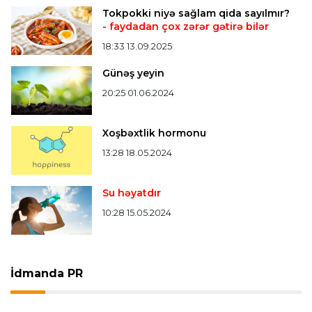
Bütün xəbərlər >>>
Tokpokki niyə sağlam qida sayılmır?
- faydadan çox zərər gətirə bilər
18:33 13.09.2025
Günəş yeyin
20:25 01.06.2024
Xoşbəxtlik hormonu
13:28 18.05.2024
Su həyatdır
10:28 15.05.2024
İdmanda PR