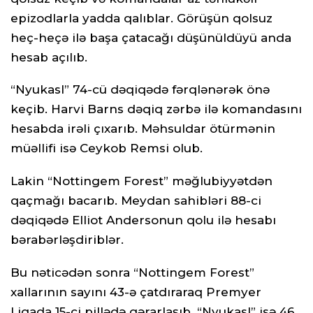
epizodlarla yadda qalıblar. Görüşün qolsuz
heç-heçə ilə başa çatacağı düşünüldüyü anda
hesab açılıb.
“Nyukasl” 74-cü dəqiqədə fərqlənərək önə
keçib. Harvi Barns dəqiq zərbə ilə komandasını
hesabda irəli çıxarıb. Məhsuldar ötürmənin
müəllifi isə Ceykob Remsi olub.
Lakin “Nottingem Forest” məğlubiyyətdən
qaçmağı bacarıb. Meydan sahibləri 88-ci
dəqiqədə Elliot Andersonun qolu ilə hesabı
bərabərləşdiriblər.
Bu nəticədən sonra “Nottingem Forest”
xallarının sayını 43-ə çatdıraraq Premyer
Liqada 15-ci pillədə qərarlaşıb. “Nyukasl” isə 46