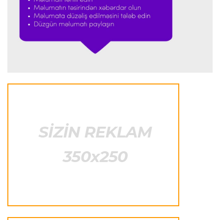
Formula-1
23:18 08.08.2026
“Ferrari”nin sabiq mühəndisi Həmiltonu
Şumaxerlə müqayisə etdi
İspaniya L.L.
23:09 08.08.2026
“Real Madrid” “Ferentsvaroş”a qalib gəldi
Fransa L.1
22:50 08.08.2026
PSJ “Mançester Yunayted”lə heç-heçə etdi
Offside
22:40 08.08.2026
Çimərlik voleybolu üzrə ölkə çempionatının
qalibləri müəyyənləşdi