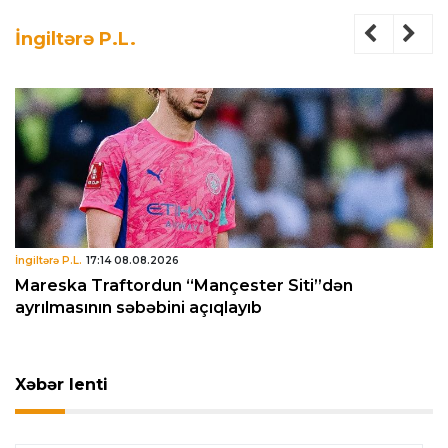
İngiltərə P.L.
İngiltərə P.L.
17:14 08.08.2026
Mareska Traftordun “Mançester Siti”dən
ayrılmasının səbəbini açıqlayıb
Xəbər lenti