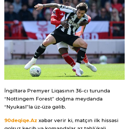
İngiltərə Premyer Liqasının 36-cı turunda
“Nottingem Forest” doğma meydanda
“Nyukasl”la üz-üzə gəlib.
90deqiqe.Az
xəbər verir ki, matçın ilk hissəsi
qolsuz keçib və komandalar az təhlükəli