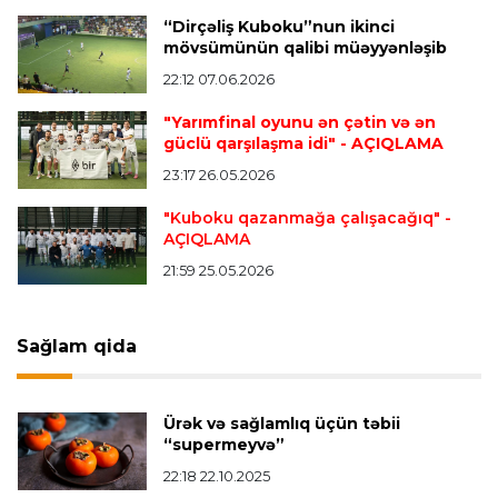
Transfer
20:58 08.08.2026
“Dirçəliş Kuboku”nun ikinci
“Vest Hem” “Tottenhem”in futbolçusunu
mövsümünün qalibi müəyyənləşib
transfer edir
22:12 07.06.2026
"Yarımfinal oyunu ən çətin və ən
Offside
20:51 08.08.2026
güclü qarşılaşma idi"
- AÇIQLAMA
Kamandan oxatma üzrə ölkə çempionatında
23:17 26.05.2026
finalçılar bəlli oldu
"Kuboku qazanmağa çalışacağıq"
-
AÇIQLAMA
Offside
20:27 08.08.2026
21:59 25.05.2026
Mingəçevirdə “Kürü keçək?! 5” yarışı keçirildi
-
Qaliblər müəyyənləşdi
Sağlam qida
Formula-1
20:24 08.08.2026
Verstappen öz komandasının "Formula 1"də
Ürək və sağlamlıq üçün təbii
iştirak etməyəcəyini açıqladı
“supermeyvə”
22:18 22.10.2025