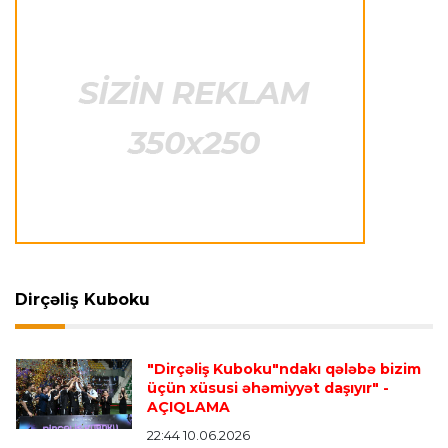
Offside
22:23 08.08.2026
Azərbaycan cüdoçusu Avropa Kubokunda
bürünc medal qazanıb
Transfer
21:36 08.08.2026
“Barselona”nın sabiq futbolçusu karyerasını
MLS-də davam etdirəcək
Transfer
21:08 08.08.2026
Xulian Alvares “Atletiko” rəhbərliyini
“Barselona”ya keçidinə razı salmaq istəyir
Dirçəliş Kuboku
Transfer
21:05 08.08.2026
"Dirçəliş Kuboku"ndakı qələbə bizim
“Atletiko”nun futbolçusu “River Pleyt”ə keçir
üçün xüsusi əhəmiyyət daşıyır"
-
AÇIQLAMA
22:44 10.06.2026