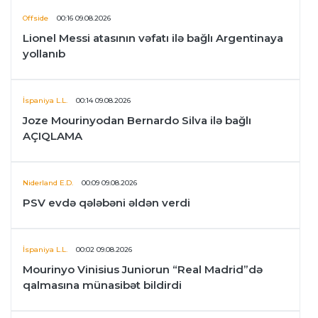
Offside
00:16 09.08.2026
Lionel Messi atasının vəfatı ilə bağlı Argentinaya
yollanıb
İspaniya L.L.
00:14 09.08.2026
Joze Mourinyodan Bernardo Silva ilə bağlı
AÇIQLAMA
Niderland E.D.
00:09 09.08.2026
PSV evdə qələbəni əldən verdi
İspaniya L.L.
00:02 09.08.2026
Mourinyo Vinisius Juniorun “Real Madrid”də
qalmasına münasibət bildirdi