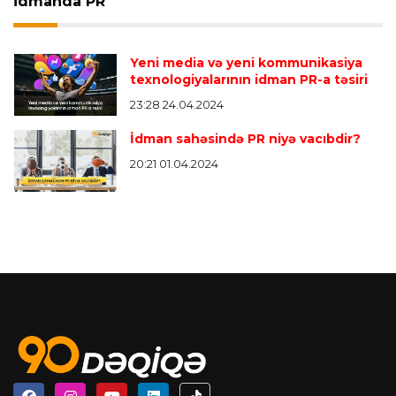
İdmanda PR
Yeni media və yeni kommunikasiya
texnologiyalarının idman PR-a təsiri
23:28 24.04.2024
İdman sahəsində PR niyə vacıbdir?
20:21 01.04.2024