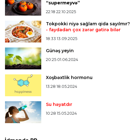
“supermeyvə”
22:18 22.10.2025
Tokpokki niyə sağlam qida sayılmır?
- faydadan çox zərər gətirə bilər
18:33 13.09.2025
Günəş yeyin
20:25 01.06.2024
Xoşbəxtlik hormonu
13:28 18.05.2024
Su həyatdır
10:28 15.05.2024