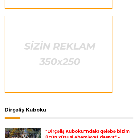
"Ümid edirəm ki, Leau "Milan"da qalacaq"
Transfer
23:53 05.08.2026
"Yuventus" PSJ-nin qapıçısını transfer etmək
istəmədi
Transfer
23:50 05.08.2026
"Real"ın gənc ulduzu icarə əsasında
"Fiorentina"ya keçir
Transfer
23:46 05.08.2026
"Atletiko"nun müdafiəçisi "Aston Villa"ya keçir
Dirçəliş Kuboku
Formula-1
23:35 05.08.2026
"Maklaren" Verstappen üçün komandadakı
"Dirçəliş Kuboku"ndakı qələbə bizim
üçün xüsusi əhəmiyyət daşıyır"
-
balansı pozmamalıdır"