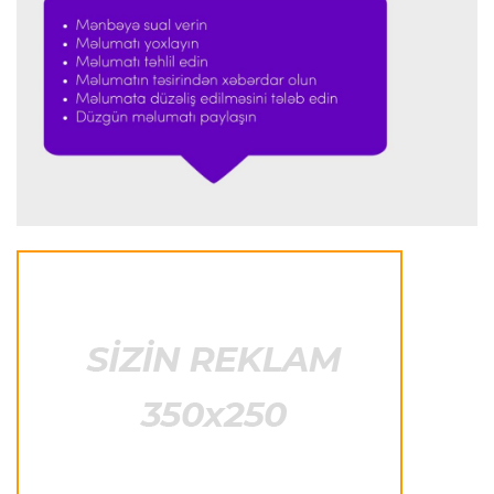
Avroliqa
00:25 06.08.2026
"Ferensvaroş" "Qurnik"i məğlub etdi
Dünya çempionatı
00:17 06.08.2026
FİFA DÇ-2030-un finalı ilə bağlı iddialara
münasibət bildirdi
Transfer
00:06 06.08.2026
"İnter"in müdafiəçisi üç klubu rədd etdi
Çempionlar liqası
00:02 06.08.2026
"Fənərbağça" "Şturm Qrats"ı iki cavabsız qolla
məğlub etdi
İtaliya S.A.
23:59 05.08.2026