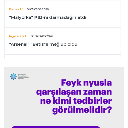
Fransa L.1
01:05 06.08.2026
"Malyorka" PSJ-ni darmadağın etdi
İngiltərə P.L.
00:56 06.08.2026
"Arsenal" "Betis"ə məğlub oldu
Transfer
00:45 06.08.2026
Xulian Alvares "Barselona"ya keçmək üçün daha
bir cəhd edəcək
Konfrans liqası
00:30 06.08.2026
"Apollon" qalib gəldi, "Panatinaikos" heç-heçə
etdi