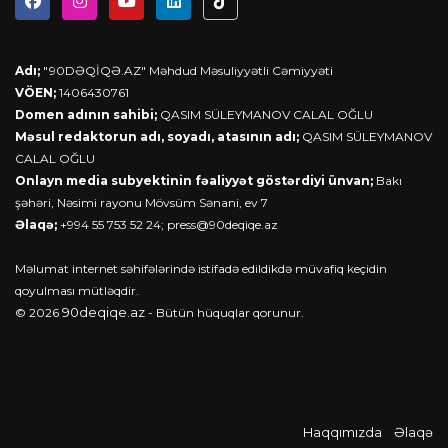
Adı;
"90DƏQİQƏ.AZ" Məhdud Məsuliyyətli Cəmiyyəti
VÖEN;
1406430761
Domen adının sahibi;
QASIM SÜLEYMANOV CALAL OĞLU
Məsul redaktorun adı, soyadı, atasının adı;
QASIM SÜLEYMANOV
CALAL OĞLU
Onlayn media subyektinin fəaliyyət göstərdiyi ünvan;
Bakı
şəhəri, Nəsimi rayonu Mövsüm Sənani, ev 7
Əlaqə;
+994 55 753 52 24;
press@90deqiqe.az
Məlumat internet səhifələrində istifadə edildikdə müvafiq keçidin
qoyulması mütləqdir.
90deqiqe.az
© 2026
- Bütün hüquqlar qorunur.
Haqqımızda
Əlaqə