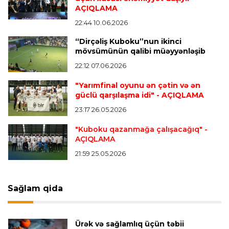
AÇIQLAMA
22:44 10.06.2026
Transfer
23:31 05.08.2026
“Dirçəliş Kuboku”nun ikinci
"Nyukasl"ın yeni baş məşqçisi açıqlandı
mövsümünün qalibi müəyyənləşib
22:12 07.06.2026
Formula-1
23:26 05.08.2026
"Yarımfinal oyunu ən çətin və ən
Helmut Markoya "Red Bull"dan ayrıldığı üçün 8
güclü qarşılaşma idi"
- AÇIQLAMA
milyon avro ödənilib
23:17 26.05.2026
"Kuboku qazanmağa çalışacağıq"
-
AÇIQLAMA
Formula-1
23:22 05.08.2026
FİA rəsmisi "Formula 1" pilotlarının narazılığına
21:59 25.05.2026
cavab verdi
Sağlam qida
Bütün xəbərlər >>>
Ürək və sağlamlıq üçün təbii