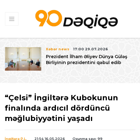
Xəbər news
17:00 29.07.2026
Prezident İlham Əliyev Dünya Güləş
Birliyinin prezidentini qəbul edib
“Çelsi” İngiltərə Kubokunun
finalında ardıcıl dördüncü
məğlubiyyətini yaşadı
İngiltərə P.L.
21:54 16.05.2026
Oxunma sayı: 99