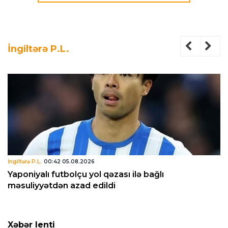
İngiltərə P.L.
İngiltərə P.L.
00:42 05.08.2026
Yaponiyalı futbolçu yol qəzası ilə bağlı
məsuliyyətdən azad edildi
Xəbər lenti