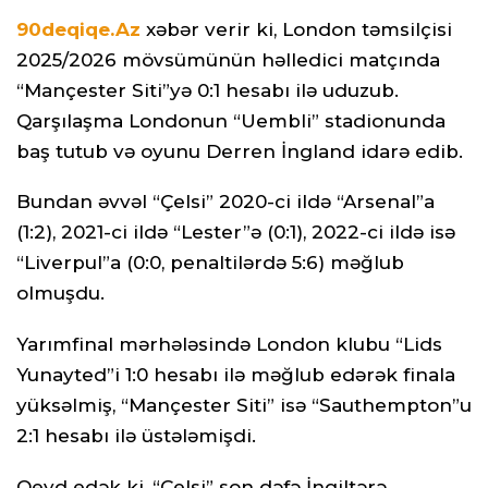
90deqiqe.Az
xəbər verir ki, London təmsilçisi
2025/2026 mövsümünün həlledici matçında
“Mançester Siti”yə 0:1 hesabı ilə uduzub.
Qarşılaşma Londonun “Uembli” stadionunda
baş tutub və oyunu Derren İngland idarə edib.
Bundan əvvəl “Çelsi” 2020-ci ildə “Arsenal”a
(1:2), 2021-ci ildə “Lester”ə (0:1), 2022-ci ildə isə
“Liverpul”a (0:0, penaltilərdə 5:6) məğlub
olmuşdu.
Yarımfinal mərhələsində London klubu “Lids
Yunayted”i 1:0 hesabı ilə məğlub edərək finala
yüksəlmiş, “Mançester Siti” isə “Sauthempton”u
2:1 hesabı ilə üstələmişdi.
Qeyd edək ki, “Çelsi” son dəfə İngiltərə