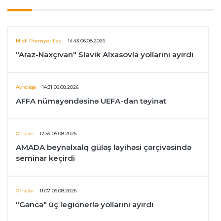
Misli Premyer liqa
14:43 06.08.2026
"Araz-Naxçıvan" Slavik Alxasovla yollarını ayırdı
Avroliqa
14:31 06.08.2026
AFFA nümayəndəsinə UEFA-dan təyinat
Offside
12:39 06.08.2026
AMADA beynəlxalq güləş layihəsi çərçivəsində
seminar keçirdi
Offside
11:07 06.08.2026
"Gəncə" üç legionerlə yollarını ayırdı