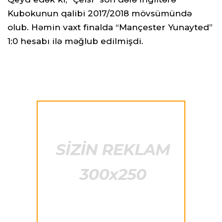
Kubokunun qalibi 2017/2018 mövsümündə
olub. Həmin vaxt finalda “Mançester Yunayted”
1:0 hesabı ilə məğlub edilmişdi.