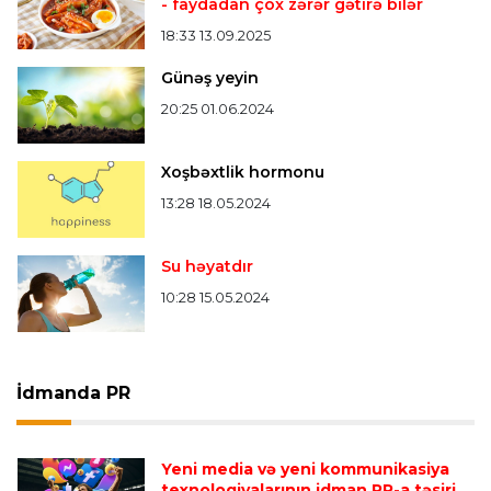
- faydadan çox zərər gətirə bilər
18:33 13.09.2025
Günəş yeyin
20:25 01.06.2024
Xoşbəxtlik hormonu
13:28 18.05.2024
Su həyatdır
10:28 15.05.2024
İdmanda PR
Yeni media və yeni kommunikasiya
texnologiyalarının idman PR-a təsiri