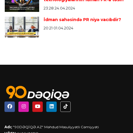
23:28 24.04.2024
İdman sahəsində PR niyə vacıbdir?
20:21 01.04.2024
Adı;
"90DƏQİQƏ.AZ" Məhdud Məsuliyyətli Cəmiyyəti