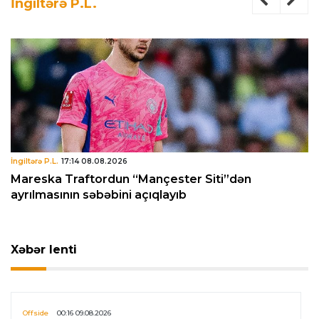
İngiltərə P.L.
İngiltərə P.L.
17:14 08.08.2026
Mareska Traftordun “Mançester Siti”dən
ayrılmasının səbəbini açıqlayıb
Xəbər lenti
Offside
00:16 09.08.2026