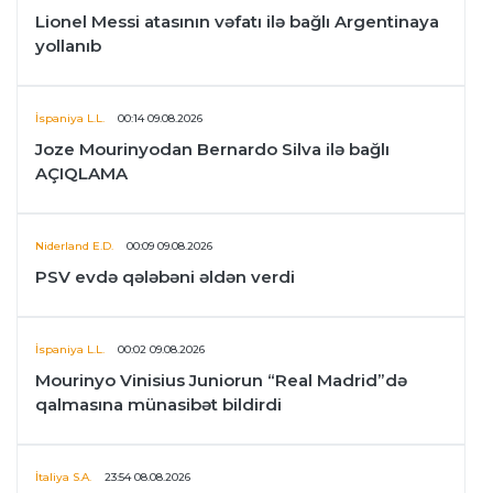
Lionel Messi atasının vəfatı ilə bağlı Argentinaya
yollanıb
İspaniya L.L.
00:14 09.08.2026
Joze Mourinyodan Bernardo Silva ilə bağlı
AÇIQLAMA
Niderland E.D.
00:09 09.08.2026
PSV evdə qələbəni əldən verdi
İspaniya L.L.
00:02 09.08.2026
Mourinyo Vinisius Juniorun “Real Madrid”də
qalmasına münasibət bildirdi
İtaliya S.A.
23:54 08.08.2026