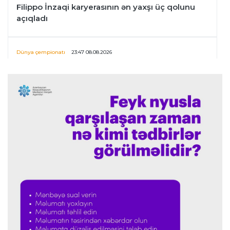
Filippo İnzaqi karyerasının ən yaxşı üç qolunu
açıqladı
Dünya çempionatı
23:47 08.08.2026
UEFA İnfantinonun fəaliyyəti ilə bağlı
araşdırmaya başlaya bilər
Offside
23:39 08.08.2026
Donald Trampın oğlu Enes Kanterin WNBA
planını dəstəklədi
Formula-1
23:23 08.08.2026
“Ferrari”nin məni necə təhlil etdiyini görəndə
şoka düşdüm”