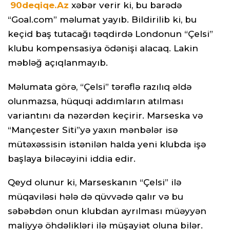
90deqiqe.Az
xəbər verir ki, bu barədə
“Goal.com” məlumat yayıb. Bildirilib ki, bu
keçid baş tutacağı təqdirdə Londonun “Çelsi”
klubu kompensasiya ödənişi alacaq. Lakin
məbləğ açıqlanmayıb.
Məlumata görə, “Çelsi” tərəflə razılıq əldə
olunmazsa, hüquqi addımların atılması
variantını da nəzərdən keçirir. Marseska və
“Mançester Siti”yə yaxın mənbələr isə
mütəxəssisin istənilən halda yeni klubda işə
başlaya biləcəyini iddia edir.
Qeyd olunur ki, Marseskanın “Çelsi” ilə
müqaviləsi hələ də qüvvədə qalır və bu
səbəbdən onun klubdan ayrılması müəyyən
maliyyə öhdəlikləri ilə müşayiət oluna bilər.