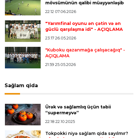
mövsümünün qalibi müəyyənləşib
transfer edir
22:12 07.06.2026
"Yarımfinal oyunu ən çətin və ən
Offside
20:51 08.08.2026
güclü qarşılaşma idi"
- AÇIQLAMA
Kamandan oxatma üzrə ölkə çempionatında
23:17 26.05.2026
finalçılar bəlli oldu
"Kuboku qazanmağa çalışacağıq"
-
AÇIQLAMA
Offside
20:27 08.08.2026
21:59 25.05.2026
Mingəçevirdə “Kürü keçək?! 5” yarışı keçirildi
-
Qaliblər müəyyənləşdi
Sağlam qida
Formula-1
20:24 08.08.2026
Verstappen öz komandasının "Formula 1"də
Ürək və sağlamlıq üçün təbii
iştirak etməyəcəyini açıqladı
“supermeyvə”
22:18 22.10.2025
Bütün xəbərlər >>>
Tokpokki niyə sağlam qida sayılmır?