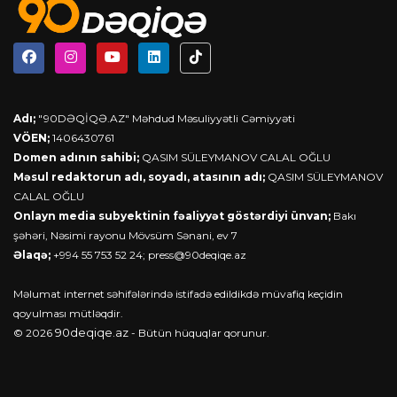
Adı;
"90DƏQİQƏ.AZ" Məhdud Məsuliyyətli Cəmiyyəti
VÖEN;
1406430761
Domen adının sahibi;
QASIM SÜLEYMANOV CALAL OĞLU
Məsul redaktorun adı, soyadı, atasının adı;
QASIM SÜLEYMANOV
CALAL OĞLU
Onlayn media subyektinin fəaliyyət göstərdiyi ünvan;
Bakı
şəhəri, Nəsimi rayonu Mövsüm Sənani, ev 7
Əlaqə;
+994 55 753 52 24;
press@90deqiqe.az
Məlumat internet səhifələrində istifadə edildikdə müvafiq keçidin
qoyulması mütləqdir.
90deqiqe.az
© 2026
- Bütün hüquqlar qorunur.