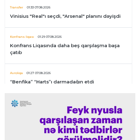
Transfer
01:33 07.08.2026
Vinisius "Real"ı seçdi, "Arsenal" planını dəyişdi
Konfrans liqası
01:29 07.08.2026
Konfrans Liqasında daha beş qarşılaşma başa
çatıb
Avroliqa
01:27 07.08.2026
“Benfika” “Harts”ı darmadağın etdi
İspaniya L.L.
01:23 07.08.2026
"Barselona" Mərakeş klubuna qarşı keçirilməsi
planlaşdırılan yoldaşlıq oyununu ləğv etdi
Dünya çempionatı
23:59 06.08.2026