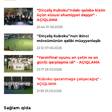
"Lids" tarixinin ən bahalı transferini reallaşdırdı
"Dirçəliş Kuboku"ndakı qələbə bizim
üçün xüsusi əhəmiyyət daşıyır"
-
AÇIQLAMA
İngiltərə P.L.
23:14 06.08.2026
Alexandre Pato İngiltərə klubunun prezidenti
22:44 10.06.2026
olacaq
“Dirçəliş Kuboku”nun ikinci
mövsümünün qalibi müəyyənləşib
22:12 07.06.2026
Transfer
23:08 06.08.2026
"Qalatasaray" Leaunun alternativini "Arsenal"da
"Yarımfinal oyunu ən çətin və ən
tapdı
güclü qarşılaşma idi"
- AÇIQLAMA
23:17 26.05.2026
Offside
23:04 06.08.2026
"Kuboku qazanmağa çalışacağıq"
-
AÇIQLAMA
Çimərlik voleybolu üzrə ölkə çempionatında
finalçılar müəyyənləşdi
21:59 25.05.2026
Konfrans liqası
23:03 06.08.2026
Sağlam qida