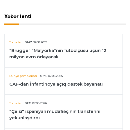
Xəbər lenti
Transfer
01:47 07.08.2026
“Brügge” “Malyorka”nın futbolçusu üçün 12
milyon avro ödəyəcək
Dünya çempionatı
01:40 07.08.2026
CAF-dan İnfantinoya açıq dəstək bəyanatı
Transfer
01:36 07.08.2026
"Çelsi" ispaniyalı müdafiəçinin transferini
yekunlaşdırdı