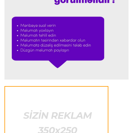
"Prezident səlahiyyətlərindən sui-istifadə edib"
-
FIFPRO-dan İnfantinoya sərt ittiham
Formula-1
23:51 06.08.2026
"Antonelli çox etibarlı pilota çevrilib"
Formula-1
23:44 06.08.2026
"Antonelli mövsümün ən yaxşı pilotlarından
biridir"
Formula-1
23:41 06.08.2026
"Bu il mənim üçün cəngəllikdə sağ qalmağa
bənzəyir"
Transfer
23:38 06.08.2026