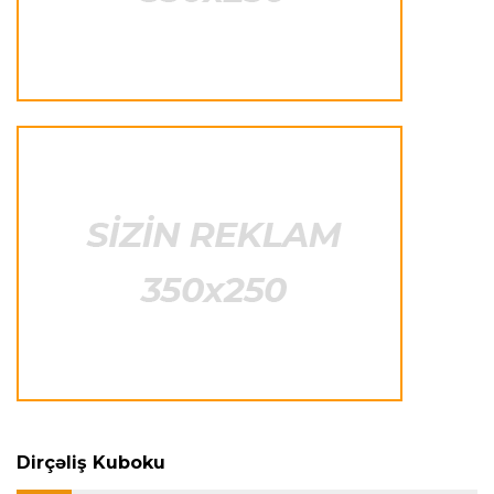
"Barselona" Rodri üçün 60 milyon avro
ödəyəcək
Avroliqa
23:33 06.08.2026
Avropa Liqasının oyununda qeyri-adi hadisə
-
qarşılaşma su basmasına görə dayandırıldı
İtaliya S.A.
23:27 06.08.2026
Neapolda Maradonanın adını daşıyan yeni
stadion tikiləcək
Avroliqa
23:23 06.08.2026
"Reyncers" uduzdu, ÇSKA-dan inamlı qələbə
Dirçəliş Kuboku
Transfer
23:18 06.08.2026