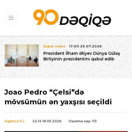
Xəbər news
17:00 29.07.2026
Prezident İlham Əliyev Dünya Güləş
Birliyinin prezidentini qəbul edib
Joao Pedro “Çelsi”də
mövsümün ən yaxşısı seçildi
İngiltərə P.L.
22:14 19.05.2026
Oxunma sayı: 113