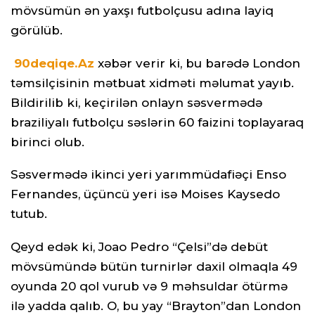
mövsümün ən yaxşı futbolçusu adına layiq
görülüb.
90deqiqe.Az
xəbər verir ki, bu barədə London
təmsilçisinin mətbuat xidməti məlumat yayıb.
Bildirilib ki, keçirilən onlayn səsvermədə
braziliyalı futbolçu səslərin 60 faizini toplayaraq
birinci olub.
Səsvermədə ikinci yeri yarımmüdafiəçi Enso
Fernandes, üçüncü yeri isə Moises Kaysedo
tutub.
Qeyd edək ki, Joao Pedro “Çelsi”də debüt
mövsümündə bütün turnirlər daxil olmaqla 49
oyunda 20 qol vurub və 9 məhsuldar ötürmə
ilə yadda qalıb. O, bu yay “Brayton”dan London