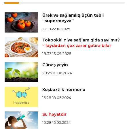
"Qarabağ" "Dinamo"ya minimal hesabla uduzdu
Ürək və sağlamlıq üçün təbii
Bütün xəbərlər >>>
“supermeyvə”
22:18 22.10.2025
Tokpokki niyə sağlam qida sayılmır?
- faydadan çox zərər gətirə bilər
18:33 13.09.2025
Günəş yeyin
20:25 01.06.2024
Xoşbəxtlik hormonu
13:28 18.05.2024
Su həyatdır
10:28 15.05.2024