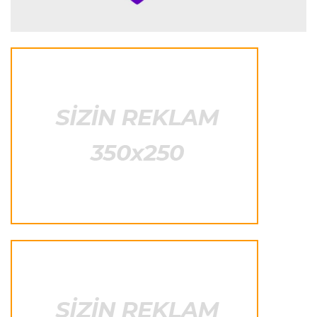
"Araz-Naxçıvan" Slavik Alxasovla yollarını ayırdı
Avroliqa
14:31 06.08.2026
AFFA nümayəndəsinə UEFA-dan təyinat
Offside
12:39 06.08.2026
AMADA beynəlxalq güləş layihəsi çərçivəsində
seminar keçirdi
Offside
11:07 06.08.2026
"Gəncə" üç legionerlə yollarını ayırdı
Fransa L.1
01:05 06.08.2026
"Malyorka" PSJ-ni darmadağın etdi