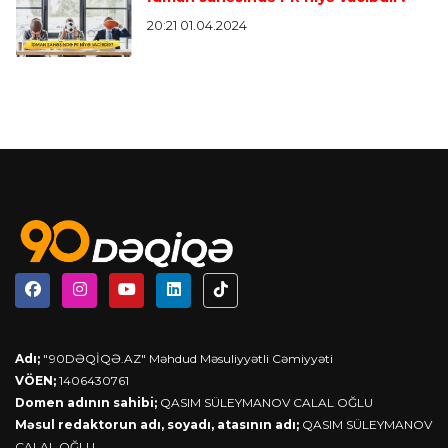
20:21 01.04.2024
Adı;
"90DƏQİQƏ.AZ" Məhdud Məsuliyyətli Cəmiyyəti
VÖEN;
1406430761
Domen adının sahibi;
QASIM SÜLEYMANOV CALAL OĞLU
Məsul redaktorun adı, soyadı, atasının adı;
QASIM SÜLEYMANOV
CALAL OĞLU