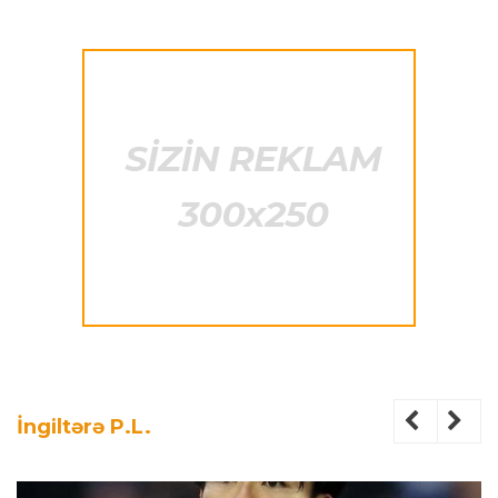
İngiltərə P.L.