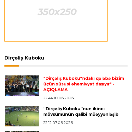
İngiltərə P.L.
00:56 06.08.2026
"Arsenal" "Betis"ə məğlub oldu
Transfer
00:45 06.08.2026
Xulian Alvares "Barselona"ya keçmək üçün daha
bir cəhd edəcək
Dirçəliş Kuboku
Konfrans liqası
00:30 06.08.2026
"Apollon" qalib gəldi, "Panatinaikos" heç-heçə
"Dirçəliş Kuboku"ndakı qələbə bizim
üçün xüsusi əhəmiyyət daşıyır"
-
etdi
AÇIQLAMA
22:44 10.06.2026
Avroliqa
00:25 06.08.2026
“Dirçəliş Kuboku”nun ikinci
"Ferensvaroş" "Qurnik"i məğlub etdi
mövsümünün qalibi müəyyənləşib
22:12 07.06.2026
Dünya çempionatı
00:17 06.08.2026