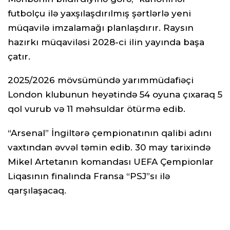
futbolçu ilə yaxşılaşdırılmış şərtlərlə yeni
müqavilə imzalamağı planlaşdırır. Raysın
hazırkı müqaviləsi 2028-ci ilin yayında başa
çatır.
2025/2026 mövsümündə yarımmüdafiəçi
London klubunun heyətində 54 oyuna çıxaraq 5
qol vurub və 11 məhsuldar ötürmə edib.
“Arsenal” İngiltərə çempionatının qalibi adını
vaxtından əvvəl təmin edib. 30 may tarixində
Mikel Artetanın komandası UEFA Çempionlar
Liqasının finalında Fransa “PSJ”sı ilə
qarşılaşacaq.