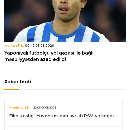
İngiltərə P.L.
00:42 05.08.2026
Yaponiyalı futbolçu yol qəzası ilə bağlı
məsuliyyətdən azad edildi
Xəbər lenti
Niderland E.D.
22:06 06.08.2026
Filip Kostiç "Yuventus"dan ayrılıb PSV-yə keçdi