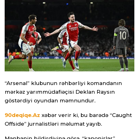
“Arsenal” klubunun rəhbərliyi komandanın
mərkəz yarımmüdafiəçisi Deklan Raysın
göstərdiyi oyundan məmnundur.
90deqiqe.Az
xəbər verir ki, bu barədə “Caught
Offside” jurnalistləri məlumat yayıb.
Mənbənin bildirdiyinə görə, “kanonirlər”