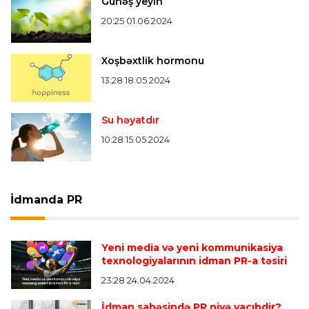
Günəş yeyin
20:25 01.06.2024
Xoşbəxtlik hormonu
13:28 18.05.2024
Su həyatdır
10:28 15.05.2024
İdmanda PR
Yeni media və yeni kommunikasiya
texnologiyalarının idman PR-a təsiri
23:28 24.04.2024
İdman sahəsində PR niyə vacıbdir?