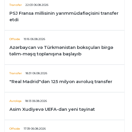
Transfer
22:03 06.08.2026
PSJ Fransa millisinin yarımmüdafiəçisini transfer
etdi
Offside
19:16 06.08.2026
Azərbaycan və Türkmənistan boksçuları birgə
təlim-məşq toplanışına başlayıb
Transfer
18:31 06.08.2026
"Real Madrid"dən 125 milyon avroluq transfer
Avroliqa
18:13 06.08.2026
Asim Xudiyevə UEFA-dan yeni təyinat
Offside
17:39 06.08.2026