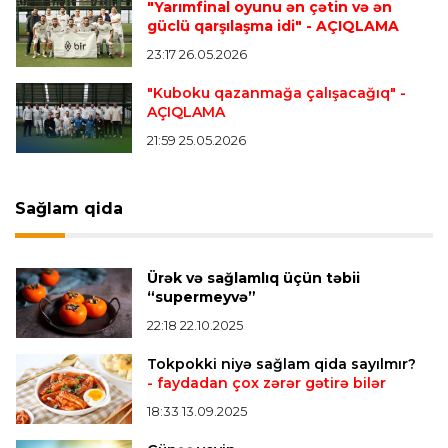
"Yarımfinal oyunu ən çətin və ən
FİFA DÇ-2030-un finalı ilə bağlı iddialara
güclü qarşılaşma idi"
- AÇIQLAMA
münasibət bildirdi
23:17 26.05.2026
"Kuboku qazanmağa çalışacağıq"
-
AÇIQLAMA
Transfer
00:06 06.08.2026
"İnter"in müdafiəçisi üç klubu rədd etdi
21:59 25.05.2026
Bütün xəbərlər >>>
Sağlam qida
Ürək və sağlamlıq üçün təbii
“supermeyvə”
22:18 22.10.2025
Tokpokki niyə sağlam qida sayılmır?
- faydadan çox zərər gətirə bilər
18:33 13.09.2025