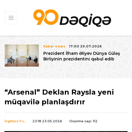
Xəbər news
17:00 29.07.2026
Prezident İlham Əliyev Dünya Güləş
Birliyinin prezidentini qəbul edib
“Arsenal” Deklan Raysla yeni
müqavilə planlaşdırır
İngiltərə P.L.
23:18 23.05.2026
Oxunma sayı: 112