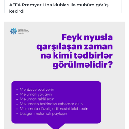
AFFA Premyer Liqa klubları ilə mühüm görüş
keçirdi
Offside
17:12 06.08.2026
Bakıda beynəlxalq şahmat yarışları ilə bağlı
müzakirələr aparıldı
Transfer
16:29 06.08.2026
Salah "Trabzonspor"la müqavilə imzaladı
Offside
15:47 06.08.2026
Mingəçevirdə "Kürü keçək?!" yarışına rekord
maraq
Misli Premyer liqa
14:43 06.08.2026