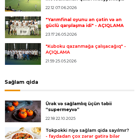
Çempionlar liqası
23:13 05.08.2026
22:12 07.06.2026
"Sabah" Danimarkadan məğlubiyyətlə qayıdır
"Yarımfinal oyunu ən çətin və ən
güclü qarşılaşma idi"
- AÇIQLAMA
Dünya çempionatı
23:11 05.08.2026
23:17 26.05.2026
"İnfantino istefa verməlidir"
"Kuboku qazanmağa çalışacağıq"
-
AÇIQLAMA
Transfer
22:58 05.08.2026
21:59 25.05.2026
"Barselona" Kanselunu geri qaytarmağa
yaxındır
Sağlam qida
Bütün xəbərlər >>>
Ürək və sağlamlıq üçün təbii
“supermeyvə”
22:18 22.10.2025
Tokpokki niyə sağlam qida sayılmır?
- faydadan çox zərər gətirə bilər