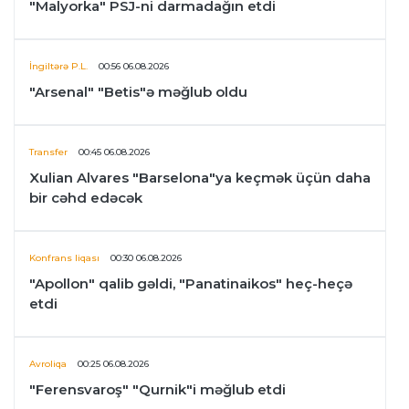
"Malyorka" PSJ-ni darmadağın etdi
İngiltərə P.L.
00:56 06.08.2026
"Arsenal" "Betis"ə məğlub oldu
Transfer
00:45 06.08.2026
Xulian Alvares "Barselona"ya keçmək üçün daha
bir cəhd edəcək
Konfrans liqası
00:30 06.08.2026
"Apollon" qalib gəldi, "Panatinaikos" heç-heçə
etdi
Avroliqa
00:25 06.08.2026
"Ferensvaroş" "Qurnik"i məğlub etdi