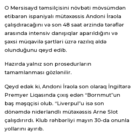
O Mersisayd təmsilçisini növbəti mövsümdən
etibarən ispaniyalı mütəxəssis Andoni İraola
çalışdıracağını və son 48 saat ərzində tərəflər
arasında intensiv danışıqlar aparıldığını və
şəxsi müqavilə şərtləri üzrə razılıq əldə
olunduğunu qeyd edib.
Hazırda yalnız son prosedurların
tamamlanması gözlənilir.
Qeyd edək ki, Andoni İraola son olaraq İngiltərə
Premyer Liqasında çıxış edən “Bornmut”un
baş məşqçisi olub. “Liverpul”u isə son
dönəmdə niderlandlı mütəxəssis Arne Slot
çalışdırırdı. Klub rəhbərliyi mayın 30-da onunla
yollarını ayırıb.