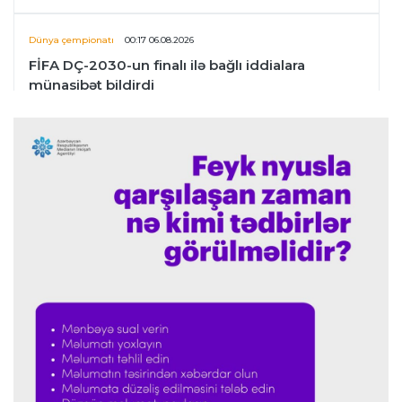
Dünya çempionatı
00:17 06.08.2026
FİFA DÇ-2030-un finalı ilə bağlı iddialara
münasibət bildirdi
Transfer
00:06 06.08.2026
"İnter"in müdafiəçisi üç klubu rədd etdi
Çempionlar liqası
00:02 06.08.2026
"Fənərbağça" "Şturm Qrats"ı iki cavabsız qolla
məğlub etdi
İtaliya S.A.
23:59 05.08.2026
"Ümid edirəm ki, Leau "Milan"da qalacaq"