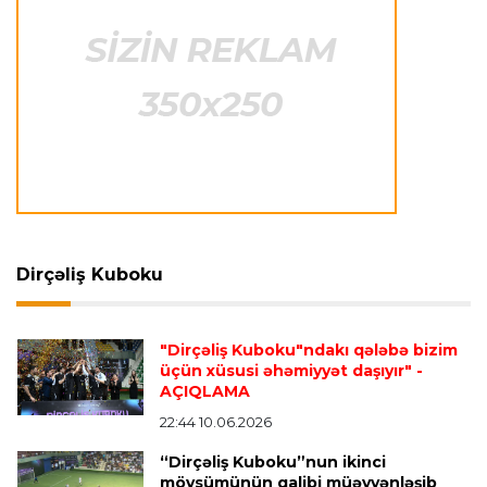
Transfer
23:31 05.08.2026
"Nyukasl"ın yeni baş məşqçisi açıqlandı
Formula-1
23:26 05.08.2026
Helmut Markoya "Red Bull"dan ayrıldığı üçün 8
milyon avro ödənilib
Formula-1
23:22 05.08.2026
FİA rəsmisi "Formula 1" pilotlarının narazılığına
Dirçəliş Kuboku
cavab verdi
"Dirçəliş Kuboku"ndakı qələbə bizim
İspaniya L.L.
23:17 05.08.2026
üçün xüsusi əhəmiyyət daşıyır"
-
AÇIQLAMA
Vinisius "Real Madrid"lə bağlı bütün
paylaşımlarını sildi
- FOTO
22:44 10.06.2026
“Dirçəliş Kuboku”nun ikinci
mövsümünün qalibi müəyyənləşib