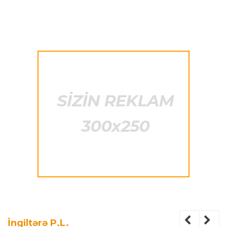
İngiltərə P.L.