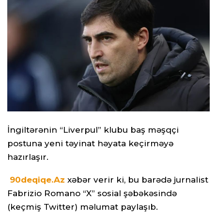
İngiltərənin “Liverpul” klubu baş məşqçi
postuna yeni təyinat həyata keçirməyə
hazırlaşır.
90deqiqe.Az
xəbər verir ki, bu barədə jurnalist
Fabrizio Romano “X” sosial şəbəkəsində
(keçmiş Twitter) məlumat paylaşıb.