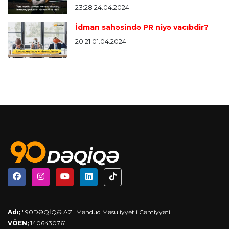
23:28 24.04.2024
İdman sahəsində PR niyə vacıbdir?
20:21 01.04.2024
Adı;
"90DƏQİQƏ.AZ" Məhdud Məsuliyyətli Cəmiyyəti
VÖEN;
1406430761