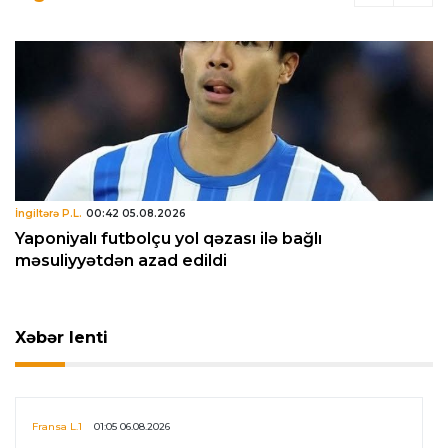
İngiltərə P.L.
00:42 05.08.2026
Yaponiyalı futbolçu yol qəzası ilə bağlı
məsuliyyətdən azad edildi
Xəbər lenti
Fransa L.1
01:05 06.08.2026