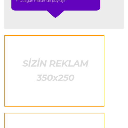
Transfer
23:53 05.08.2026
"Yuventus" PSJ-nin qapıçısını transfer etmək
istəmədi
Transfer
23:50 05.08.2026
"Real"ın gənc ulduzu icarə əsasında
"Fiorentina"ya keçir
Transfer
23:46 05.08.2026
"Atletiko"nun müdafiəçisi "Aston Villa"ya keçir
Formula-1
23:35 05.08.2026
"Maklaren" Verstappen üçün komandadakı
balansı pozmamalıdır"