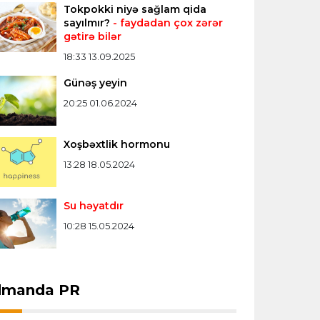
Tokpokki niyə sağlam qida
Formula-1
20:24 08.08.2026
sayılmır?
- faydadan çox zərər
gətirə bilər
Verstappen öz komandasının "Formula
1"də iştirak etməyəcəyini açıqladı
18:33 13.09.2025
Günəş yeyin
Bütün xəbərlər >>>
20:25 01.06.2024
Xoşbəxtlik hormonu
13:28 18.05.2024
Su həyatdır
10:28 15.05.2024
dmanda PR