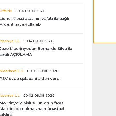
Offside
00:16 09.08.2026
Lionel Messi atasının vəfatı ilə bağlı
Argentinaya yollanıb
İspaniya L.L.
00:14 09.08.2026
Joze Mourinyodan Bernardo Silva ilə
bağlı AÇIQLAMA
Niderland E.D.
00:09 09.08.2026
PSV evdə qələbəni əldən verdi
İspaniya L.L.
00:02 09.08.2026
Mourinyo Vinisius Juniorun “Real
Madrid”də qalmasına münasibət
bildirdi