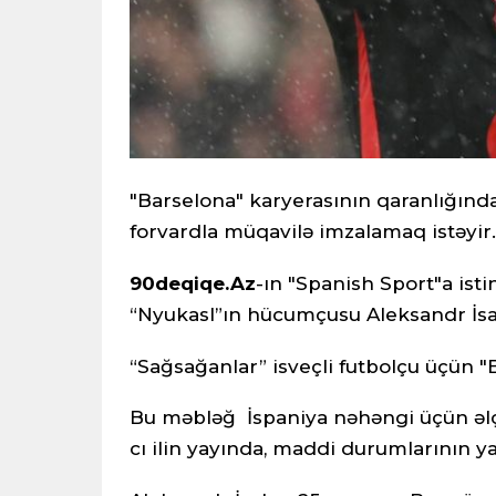
"Barselona" karyerasının qaranlığınd
forvardla müqavilə imzalamaq istəyir.
90deqiqe.Az
-ın "Spanish Sport"a isti
“Nyukasl”ın hücumçusu Aleksandr İsa
“Sağsağanlar” isveçli futbolçu üçün "
Bu məbləğ İspaniya nəhəngi üçün əlç
cı ilin yayında, maddi durumlarının ya