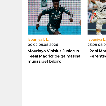
İspaniya L.L.
İspaniya L.
00:02 09.08.2026
23:09 08.
an
Mourinyo Vinisius Juniorun
“Real Ma
ə bağlı
“Real Madrid”də qalmasına
“Ferentsv
münasibət bildirdi