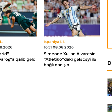
L.
İspaniya L.L.
İs
08.2026
16:51 08.08.2026
01
drid”
Simeone Xulian Alvaresin
"B
aroş”a qalib gəldi
“Atletiko”dakı gələcəyi ilə
kl
D
bağlı danışıb
pl
oy