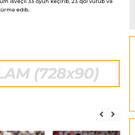
üm isveçli 33 oyun keçirib, 23 qol vurub və
türmə edib.