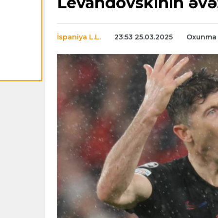
Levandovskinin əvəz
İspaniya L.L.
23:53 25.03.2025
Oxunma s