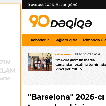
9 avqust 2026. Bazar günü
Xəbərlər
Sağlam qida
İdmanda PR
7.07.2026
Xəbər news
15:50 21.07.2026
iyev
Əməkdaşımız ilk media
riləcək U-15
kamandan oxatma turnirind
 festivalı ilə
ikinci yeri tutub
zalayıb
"Barselona" 2026-cı 