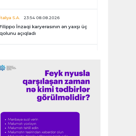
İtaliya S.A.
23:54 08.08.2026
Filippo İnzaqi karyerasının ən yaxşı üç
qolunu açıqladı
Dünya çempionatı
23:47 08.08.2026
UEFA İnfantinonun fəaliyyəti ilə bağlı
araşdırmaya başlaya bilər
Offside
23:39 08.08.2026
Donald Trampın oğlu Enes Kanterin
WNBA planını dəstəklədi
Formula-1
23:23 08.08.2026
“Ferrari”nin məni necə təhlil etdiyini