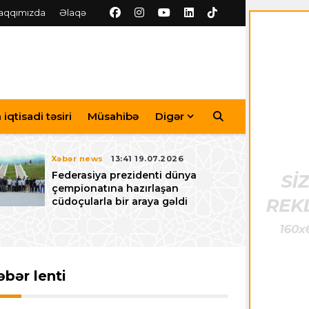
aqqımızda
Əlaqə
iqtisadi təsiri
Müsahibə
Digər
Xəbər news
13:41 19.07.2026
Federasiya prezidenti dünya
çempionatına hazırlaşan
cüdoçularla bir araya gəldi
əbər lenti