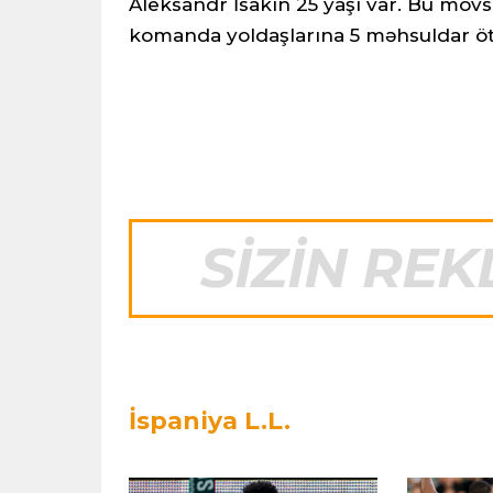
Aleksandr İsakın 25 yaşı var. Bu mövs
komanda yoldaşlarına 5 məhsuldar ö
İspaniya L.L.