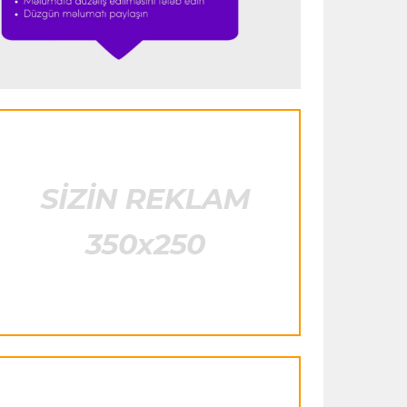
görəndə şoka düşdüm”
Formula-1
23:18 08.08.2026
“Ferrari”nin sabiq mühəndisi Həmiltonu
Şumaxerlə müqayisə etdi
İspaniya L.L.
23:09 08.08.2026
“Real Madrid” “Ferentsvaroş”a qalib
gəldi
Fransa L.1
22:50 08.08.2026
PSJ “Mançester Yunayted”lə heç-heçə
etdi
Offside
22:40 08.08.2026