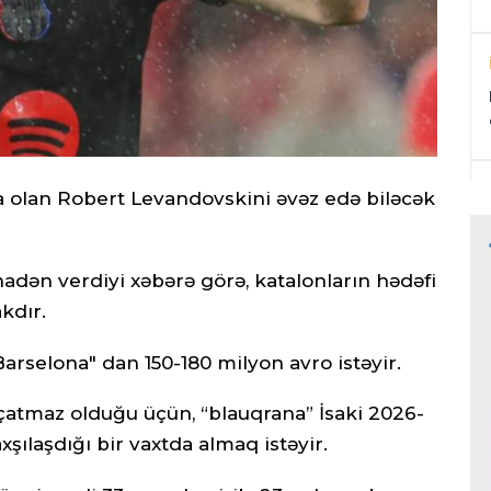
a olan Robert Levandovskini əvəz edə biləcək
nadən verdiyi xəbərə görə, katalonların hədəfi
kdır.
Barselona" dan 150-180 milyon avro istəyir.
atmaz olduğu üçün, “blauqrana” İsaki 2026-
xşılaşdığı bir vaxtda almaq istəyir.