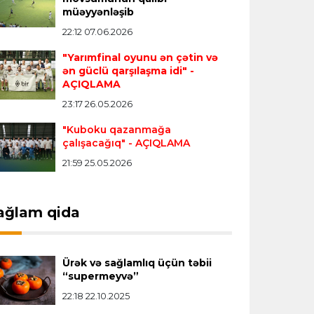
Transfer
21:05 08.08.2026
müəyyənləşib
“Atletiko”nun futbolçusu “River Pleyt”ə
22:12 07.06.2026
keçir
"Yarımfinal oyunu ən çətin və
ən güclü qarşılaşma idi"
-
AÇIQLAMA
Transfer
20:58 08.08.2026
23:17 26.05.2026
“Vest Hem” “Tottenhem”in
futbolçusunu transfer edir
"Kuboku qazanmağa
çalışacağıq"
- AÇIQLAMA
21:59 25.05.2026
Offside
20:51 08.08.2026
Kamandan oxatma üzrə ölkə
çempionatında finalçılar bəlli oldu
ağlam qida
Offside
20:27 08.08.2026
Ürək və sağlamlıq üçün təbii
Mingəçevirdə “Kürü keçək?! 5” yarışı
“supermeyvə”
keçirildi
- Qaliblər müəyyənləşdi
22:18 22.10.2025