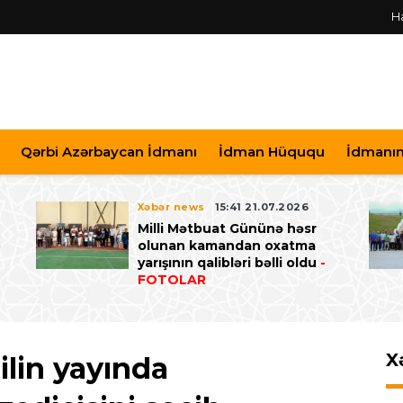
H
Qərbi Azərbaycan İdmanı
İdman Hüququ
İdmanın 
Xəbər news
15:41 21.07.2026
Milli Mətbuat Gününə həsr
ə
olunan kamandan oxatma
yarışının qalibləri bəlli oldu
-
FOTOLAR
X
ilin yayında