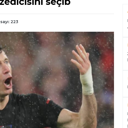
edicisini seçib
ayı: 223