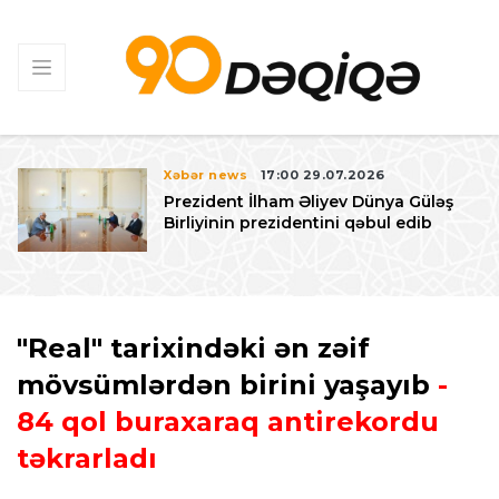
Xəbər news
17:00 29.07.2026
Prezident İlham Əliyev Dünya Güləş
Birliyinin prezidentini qəbul edib
"Real" tarixindəki ən zəif
mövsümlərdən birini yaşayıb
-
84 qol buraxaraq antirekordu
təkrarladı