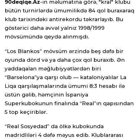
90deqiqe.Az
-ın məlumatına görə, "kral" klubu
bütün turnirlərdə ümumilikdə 84 qol buraxaraq
klub tarixindəki antirekordu təkrarlayıb. Bu
göstərici daha əvvəl yalnız 1998/1999
mövsümündə qeydə alınmışdı.
“Los Blankos” mövsüm ərzində beş dəfə bir
oyunda dörd və ya daha çox qol buraxıb. Ən
yaddaqalan məğlubiyyətlərdən biri
“Barselona”ya qarşı olub — kataloniyalılar La
Liqa qarşılaşmalarında ümumi 8:3 hesabı ilə
üstün gəlib, həmçinin İspaniya
Superkubokunun finalında “Real”ın qapısından
5 top keçiriblər.
“Real Sosyedad” da ölkə kubokunda
madridliləri 4 dəfə məyus edib. Klublararası