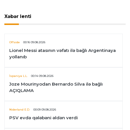
Xəbər lenti
Offside
00:16 09.08.2026
Lionel Messi atasının vəfatı ilə bağlı Argentinaya
yollanıb
İspaniya L.L.
00:14 09.08.2026
Joze Mourinyodan Bernardo Silva ilə bağlı
AÇIQLAMA
Niderland E.D.
00:09 09.08.2026
PSV evdə qələbəni əldən verdi