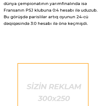
dünya çempionatının yarımfinalında isə
Fransanın PSJ klubuna 0:4 hesabı ilə uduzub.
Bu görüşdə parislilər artıq oyunun 24-cü
dəqiqəsində 3:0 hesabı ilə önə keçmişdi.