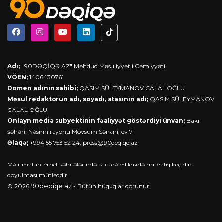
Adı;
"90DƏQİQƏ.AZ" Məhdud Məsuliyyətli Cəmiyyəti
VÖEN;
1406430761
Domen adının sahibi;
QASIM SÜLEYMANOV CALAL OĞLU
Məsul redaktorun adı, soyadı, atasının adı;
QASIM SÜLEYMANOV
CALAL OĞLU
Onlayn media subyektinin fəaliyyət göstərdiyi ünvan;
Bakı
şəhəri, Nəsimi rayonu Mövsüm Sənani, ev 7
Əlaqə;
+994 55 753 52 24;
press@90deqiqe.az
Məlumat internet səhifələrində istifadə edildikdə müvafiq keçidin
qoyulması mütləqdir.
90deqiqe.az
© 2026
- Bütün hüquqlar qorunur.