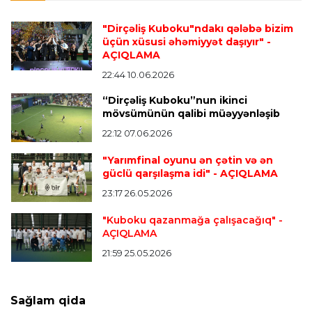
Transfer
21:05 08.08.2026
"Dirçəliş Kuboku"ndakı qələbə bizim
“Atletiko”nun futbolçusu “River Pleyt”ə keçir
üçün xüsusi əhəmiyyət daşıyır"
-
AÇIQLAMA
22:44 10.06.2026
Transfer
20:58 08.08.2026
“Dirçəliş Kuboku”nun ikinci
“Vest Hem” “Tottenhem”in futbolçusunu
mövsümünün qalibi müəyyənləşib
transfer edir
22:12 07.06.2026
"Yarımfinal oyunu ən çətin və ən
Offside
20:51 08.08.2026
güclü qarşılaşma idi"
- AÇIQLAMA
Kamandan oxatma üzrə ölkə çempionatında
23:17 26.05.2026
finalçılar bəlli oldu
"Kuboku qazanmağa çalışacağıq"
-
AÇIQLAMA
Offside
20:27 08.08.2026
21:59 25.05.2026
Mingəçevirdə “Kürü keçək?! 5” yarışı keçirildi
-
Qaliblər müəyyənləşdi
Sağlam qida