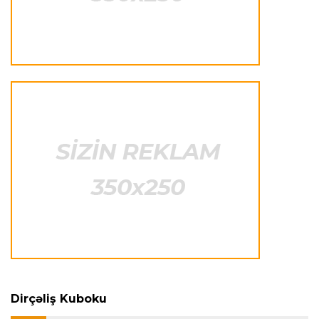
Offside
22:40 08.08.2026
Çimərlik voleybolu üzrə ölkə çempionatının
qalibləri müəyyənləşdi
Offside
22:23 08.08.2026
Azərbaycan cüdoçusu Avropa Kubokunda
bürünc medal qazanıb
Transfer
21:36 08.08.2026
“Barselona”nın sabiq futbolçusu karyerasını
MLS-də davam etdirəcək
Transfer
21:08 08.08.2026
Xulian Alvares “Atletiko” rəhbərliyini
“Barselona”ya keçidinə razı salmaq istəyir
Dirçəliş Kuboku