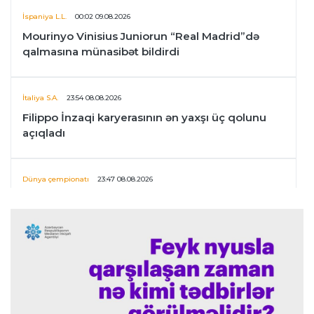
İspaniya L.L.
00:02 09.08.2026
Mourinyo Vinisius Juniorun “Real Madrid”də
qalmasına münasibət bildirdi
İtaliya S.A.
23:54 08.08.2026
Filippo İnzaqi karyerasının ən yaxşı üç qolunu
açıqladı
Dünya çempionatı
23:47 08.08.2026
UEFA İnfantinonun fəaliyyəti ilə bağlı
araşdırmaya başlaya bilər
Offside
23:39 08.08.2026
Donald Trampın oğlu Enes Kanterin WNBA
planını dəstəklədi