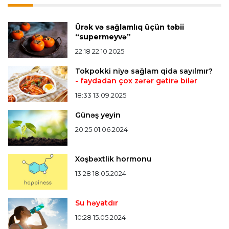
Formula-1
20:24 08.08.2026
Verstappen öz komandasının "Formula 1"də
Ürək və sağlamlıq üçün təbii
iştirak etməyəcəyini açıqladı
“supermeyvə”
22:18 22.10.2025
Bütün xəbərlər >>>
Tokpokki niyə sağlam qida sayılmır?
- faydadan çox zərər gətirə bilər
18:33 13.09.2025
Günəş yeyin
20:25 01.06.2024
Xoşbəxtlik hormonu
13:28 18.05.2024
Su həyatdır
10:28 15.05.2024