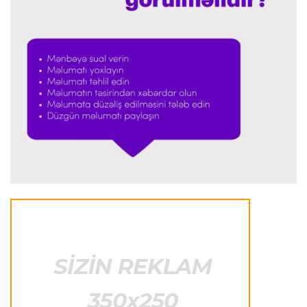
Formula-1
23:23 08.08.2026
“Ferrari”nin məni necə təhlil etdiyini görəndə
şoka düşdüm”
Formula-1
23:18 08.08.2026
“Ferrari”nin sabiq mühəndisi Həmiltonu
Şumaxerlə müqayisə etdi
İspaniya L.L.
23:09 08.08.2026
“Real Madrid” “Ferentsvaroş”a qalib gəldi
Fransa L.1
22:50 08.08.2026
PSJ “Mançester Yunayted”lə heç-heçə etdi