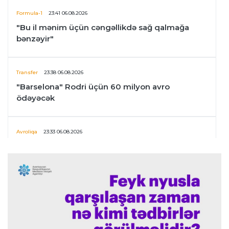
Formula-1
23:41 06.08.2026
"Bu il mənim üçün cəngəllikdə sağ qalmağa
bənzəyir"
Transfer
23:38 06.08.2026
"Barselona" Rodri üçün 60 milyon avro
ödəyəcək
Avroliqa
23:33 06.08.2026
Avropa Liqasının oyununda qeyri-adi hadisə
-
qarşılaşma su basmasına görə dayandırıldı
İtaliya S.A.
23:27 06.08.2026
Neapolda Maradonanın adını daşıyan yeni
stadion tikiləcək