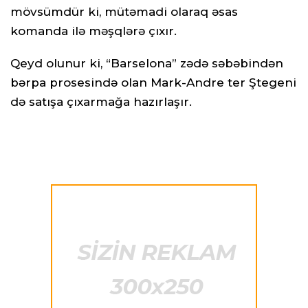
mövsümdür ki, mütəmadi olaraq əsas
komanda ilə məşqlərə çıxır.
Qeyd olunur ki, “Barselona” zədə səbəbindən
bərpa prosesində olan Mark-Andre ter Ştegeni
də satışa çıxarmağa hazırlaşır.