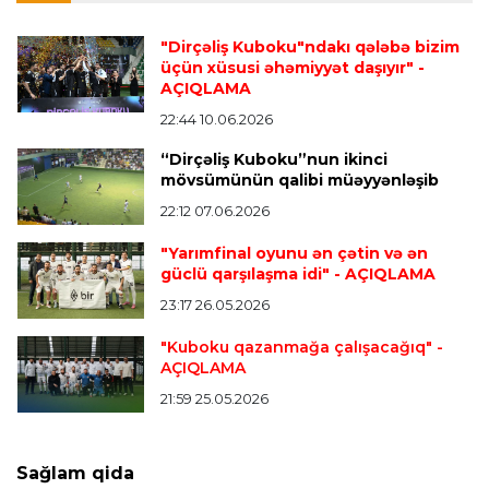
hazırlaşır
"Dirçəliş Kuboku"ndakı qələbə bizim
üçün xüsusi əhəmiyyət daşıyır"
-
AÇIQLAMA
İspaniya L.L.
22:36 06.08.2026
Mourinyo Rodrinin transferi ilə bağlı yaşananlara
22:44 10.06.2026
təəccüblənib
“Dirçəliş Kuboku”nun ikinci
mövsümünün qalibi müəyyənləşib
22:12 07.06.2026
Transfer
22:30 06.08.2026
"Barselona" Xulian Alvares transferindən imtina
"Yarımfinal oyunu ən çətin və ən
etdi
güclü qarşılaşma idi"
- AÇIQLAMA
23:17 26.05.2026
Transfer
22:24 06.08.2026
"Kuboku qazanmağa çalışacağıq"
-
AÇIQLAMA
Rodrinin "Real Madrid"ə keçidinin baş tutmama
səbəbi məlum oldu
21:59 25.05.2026
İspaniya L.L.
22:18 06.08.2026
Sağlam qida