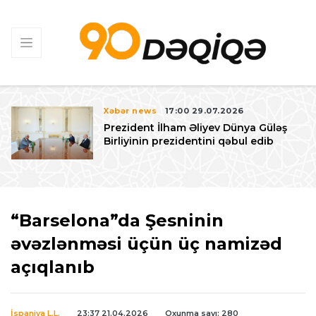
Xəbər news
17:00 29.07.2026
Prezident İlham Əliyev Dünya Güləş
Birliyinin prezidentini qəbul edib
“Barselona”da Şesninin
əvəzlənməsi üçün üç namizəd
açıqlanıb
İspaniya L.L.
23:37 21.04.2026
Oxunma sayı: 280