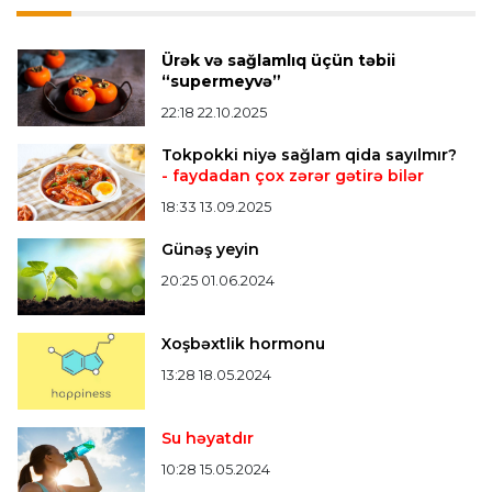
Vinisius Junior "Real Madrid"lə yeni müqavilə
imzaladı
Ürək və sağlamlıq üçün təbii
“supermeyvə”
Bütün xəbərlər >>>
22:18 22.10.2025
Tokpokki niyə sağlam qida sayılmır?
- faydadan çox zərər gətirə bilər
18:33 13.09.2025
Günəş yeyin
20:25 01.06.2024
Xoşbəxtlik hormonu
13:28 18.05.2024
Su həyatdır
10:28 15.05.2024