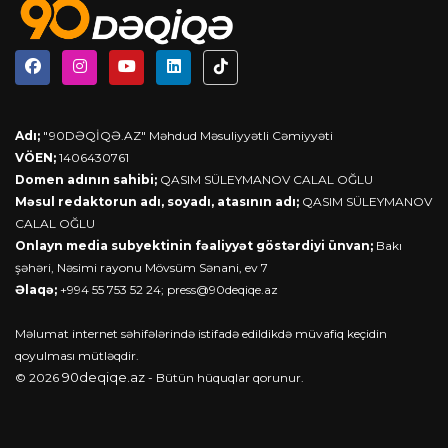
Adı;
"90DƏQİQƏ.AZ" Məhdud Məsuliyyətli Cəmiyyəti
VÖEN;
1406430761
Domen adının sahibi;
QASIM SÜLEYMANOV CALAL OĞLU
Məsul redaktorun adı, soyadı, atasının adı;
QASIM SÜLEYMANOV
CALAL OĞLU
Onlayn media subyektinin fəaliyyət göstərdiyi ünvan;
Bakı
şəhəri, Nəsimi rayonu Mövsüm Sənani, ev 7
Əlaqə;
+994 55 753 52 24;
press@90deqiqe.az
Məlumat internet səhifələrində istifadə edildikdə müvafiq keçidin
qoyulması mütləqdir.
90deqiqe.az
© 2026
- Bütün hüquqlar qorunur.