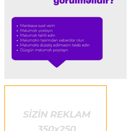
Avroliqa
23:23 06.08.2026
"Reyncers" uduzdu, ÇSKA-dan inamlı qələbə
Transfer
23:18 06.08.2026
"Lids" tarixinin ən bahalı transferini reallaşdırdı
İngiltərə P.L.
23:14 06.08.2026
Alexandre Pato İngiltərə klubunun prezidenti
olacaq
Transfer
23:08 06.08.2026
"Qalatasaray" Leaunun alternativini "Arsenal"da
tapdı