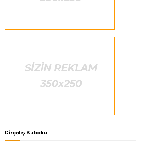
Offside
23:04 06.08.2026
Çimərlik voleybolu üzrə ölkə çempionatında
finalçılar müəyyənləşdi
Konfrans liqası
23:03 06.08.2026
"Qarabağ" "Dinamo"ya minimal hesabla uduzdu
Avroliqa
23:01 06.08.2026
Semih Kılıçsoy "Beşiktaş"a qələbə qazandırdı
Dünya çempionatı
22:57 06.08.2026
UEFA FİFA turnirlərini boykot edə bilər
Transfer
22:43 06.08.2026
Dirçəliş Kuboku
"Roma" kapitanı ilə yeni müqavilə bağlamağa