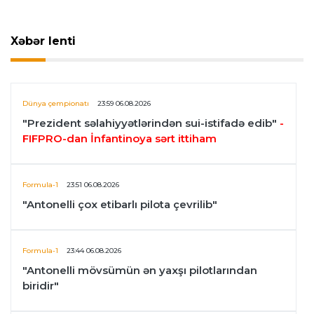
Xəbər lenti
Dünya çempionatı
23:59 06.08.2026
"Prezident səlahiyyətlərindən sui-istifadə edib"
-
FIFPRO-dan İnfantinoya sərt ittiham
Formula-1
23:51 06.08.2026
"Antonelli çox etibarlı pilota çevrilib"
Formula-1
23:44 06.08.2026
"Antonelli mövsümün ən yaxşı pilotlarından
biridir"