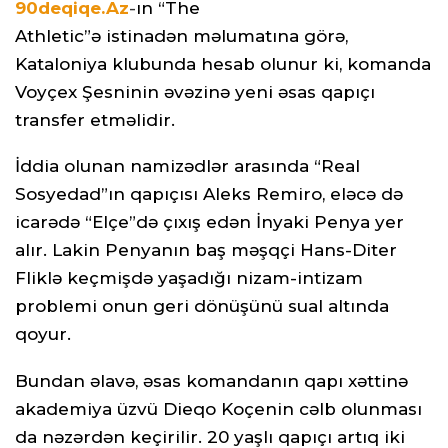
90deqiqe.Az
-
ın “The
Athletic”ə istinadən məlumatına görə,
Kataloniya klubunda hesab olunur ki, komanda
Voyçex Şesninin əvəzinə yeni əsas qapıçı
transfer etməlidir.
İddia olunan namizədlər arasında “Real
Sosyedad”ın qapıçısı Aleks Remiro, eləcə də
icarədə “Elçe”də çıxış edən İnyaki Penya yer
alır. Lakin Penyanın baş məşqçi Hans-Diter
Fliklə keçmişdə yaşadığı nizam-intizam
problemi onun geri dönüşünü sual altında
qoyur.
Bundan əlavə, əsas komandanın qapı xəttinə
akademiya üzvü Dieqo Koçenin cəlb olunması
da nəzərdən keçirilir. 20 yaşlı qapıçı artıq iki