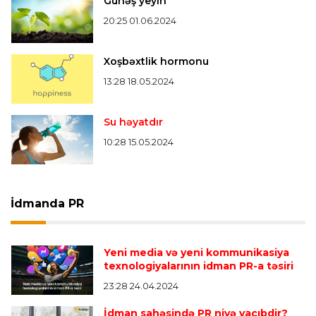
Günəş yeyin
20:25 01.06.2024
Xoşbəxtlik hormonu
13:28 18.05.2024
Su həyatdır
10:28 15.05.2024
İdmanda PR
Yeni media və yeni kommunikasiya
texnologiyalarının idman PR-a təsiri
23:28 24.04.2024
İdman sahəsində PR niyə vacıbdir?