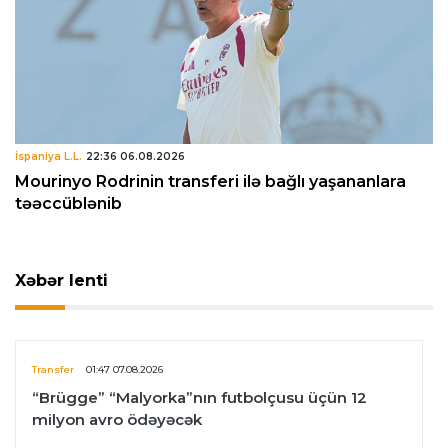
İspaniya L.L.
22:36 06.08.2026
Mourinyo Rodrinin transferi ilə bağlı yaşananlara
təəccüblənib
Xəbər lenti
Transfer
01:47 07.08.2026
“Brügge” “Malyorka”nın futbolçusu üçün 12
milyon avro ödəyəcək