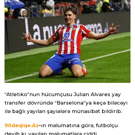
“Atletiko”nun hücumçusu Julian Alvares yay
transfer dövründə “Barselona”ya keçə biləcəyi
ilə bağlı yayılan şayiələrə münasibət bildirib.
90deqiqe.Az
-
ın məlumatına görə, futbolçu
deyib ki, yayılan məlumatlara ciddi