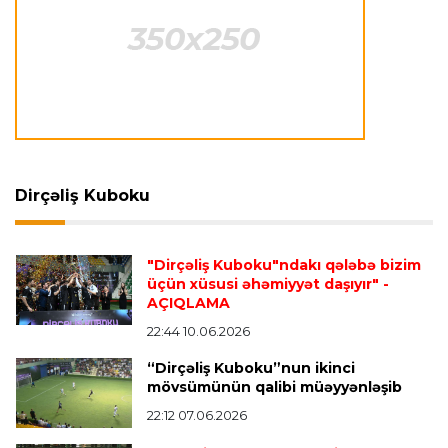
Neapolda Maradonanın adını daşıyan yeni
stadion tikiləcək
Avroliqa
23:23 06.08.2026
"Reyncers" uduzdu, ÇSKA-dan inamlı qələbə
Dirçəliş Kuboku
Transfer
23:18 06.08.2026
"Lids" tarixinin ən bahalı transferini reallaşdırdı
"Dirçəliş Kuboku"ndakı qələbə bizim
üçün xüsusi əhəmiyyət daşıyır"
-
AÇIQLAMA
İngiltərə P.L.
23:14 06.08.2026
Alexandre Pato İngiltərə klubunun prezidenti
22:44 10.06.2026
olacaq
“Dirçəliş Kuboku”nun ikinci
mövsümünün qalibi müəyyənləşib
22:12 07.06.2026
Transfer
23:08 06.08.2026
"Qalatasaray" Leaunun alternativini "Arsenal"da