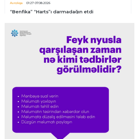
Avroliqa
01:27 07.08.2026
“Benfika” “Harts”ı darmadağın etdi
İspaniya L.L.
01:23 07.08.2026
"Barselona" Mərakeş klubuna qarşı keçirilməsi
planlaşdırılan yoldaşlıq oyununu ləğv etdi
Dünya çempionatı
23:59 06.08.2026
"Prezident səlahiyyətlərindən sui-istifadə edib"
-
FIFPRO-dan İnfantinoya sərt ittiham
Formula-1
23:51 06.08.2026
"Antonelli çox etibarlı pilota çevrilib"
Formula-1
23:44 06.08.2026