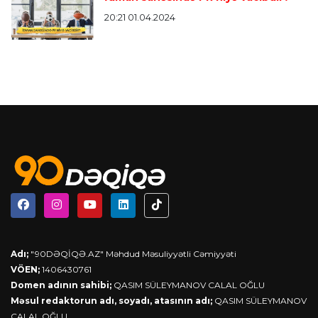
20:21 01.04.2024
Adı;
"90DƏQİQƏ.AZ" Məhdud Məsuliyyətli Cəmiyyəti
VÖEN;
1406430761
Domen adının sahibi;
QASIM SÜLEYMANOV CALAL OĞLU
Məsul redaktorun adı, soyadı, atasının adı;
QASIM SÜLEYMANOV
CALAL OĞLU