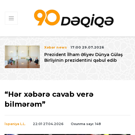
Xəbər news
17:00 29.07.2026
Prezident İlham Əliyev Dünya Güləş
Birliyinin prezidentini qəbul edib
“Hər xəbərə cavab verə
bilmərəm”
İspaniya L.L.
22:01 27.04.2026
Oxunma sayı: 148