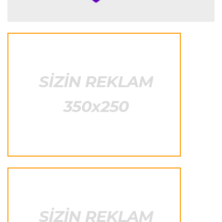
"Antonelli mövsümün ən yaxşı pilotlarından
biridir"
Formula-1
23:41 06.08.2026
"Bu il mənim üçün cəngəllikdə sağ qalmağa
bənzəyir"
Transfer
23:38 06.08.2026
"Barselona" Rodri üçün 60 milyon avro
ödəyəcək
Avroliqa
23:33 06.08.2026
Avropa Liqasının oyununda qeyri-adi hadisə
-
qarşılaşma su basmasına görə dayandırıldı
İtaliya S.A.
23:27 06.08.2026