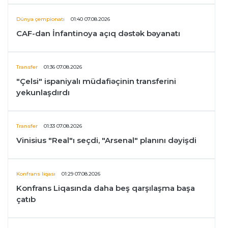
Dünya çempionatı
01:40 07.08.2026
CAF-dan İnfantinoya açıq dəstək bəyanatı
Transfer
01:36 07.08.2026
"Çelsi" ispaniyalı müdafiəçinin transferini
yekunlaşdırdı
Transfer
01:33 07.08.2026
Vinisius "Real"ı seçdi, "Arsenal" planını dəyişdi
Konfrans liqası
01:29 07.08.2026
Konfrans Liqasında daha beş qarşılaşma başa
çatıb