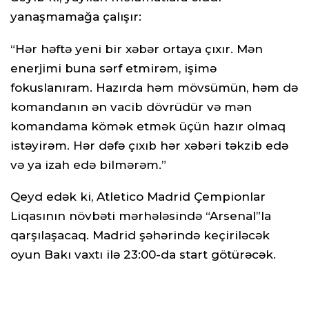
yanaşmamağa çalışır:
“Hər həftə yeni bir xəbər ortaya çıxır. Mən
enerjimi buna sərf etmirəm, işimə
fokuslanıram. Hazırda həm mövsümün, həm də
komandanın ən vacib dövrüdür və mən
komandama kömək etmək üçün hazır olmaq
istəyirəm. Hər dəfə çıxıb hər xəbəri təkzib edə
və ya izah edə bilmərəm.”
Qeyd edək ki, Atletico Madrid Çempionlar
Liqasının növbəti mərhələsində “Arsenal”la
qarşılaşacaq. Madrid şəhərində keçiriləcək
oyun Bakı vaxtı ilə 23:00-da start götürəcək.