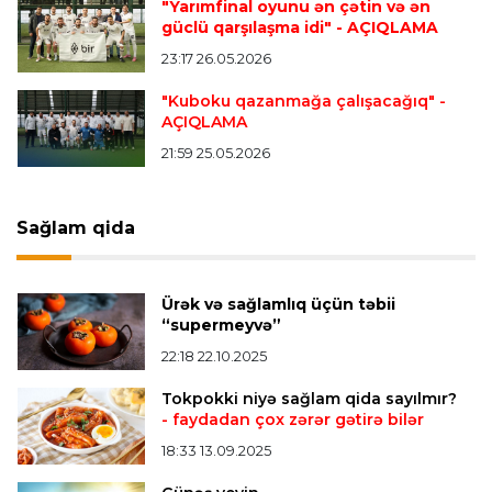
"Yarımfinal oyunu ən çətin və ən
tapdı
güclü qarşılaşma idi"
- AÇIQLAMA
23:17 26.05.2026
Offside
23:04 06.08.2026
"Kuboku qazanmağa çalışacağıq"
-
AÇIQLAMA
Çimərlik voleybolu üzrə ölkə çempionatında
finalçılar müəyyənləşdi
21:59 25.05.2026
Konfrans liqası
23:03 06.08.2026
Sağlam qida
"Qarabağ" "Dinamo"ya minimal hesabla uduzdu
Ürək və sağlamlıq üçün təbii
Bütün xəbərlər >>>
“supermeyvə”
22:18 22.10.2025
Tokpokki niyə sağlam qida sayılmır?
- faydadan çox zərər gətirə bilər
18:33 13.09.2025