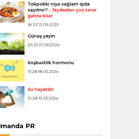
Tokpokki niyə sağlam qida
sayılmır?
- faydadan çox zərər
gətirə bilər
Bütün xəbərlər >>>
18:33 13.09.2025
Günəş yeyin
20:25 01.06.2024
Xoşbəxtlik hormonu
13:28 18.05.2024
Su həyatdır
10:28 15.05.2024
dmanda PR