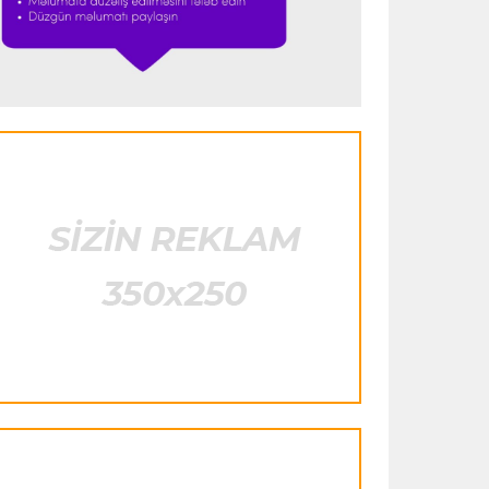
İngiltərə P.L.
17:14 08.08.2026
Mareska Traftordun “Mançester
Siti”dən ayrılmasının səbəbini açıqlayıb
Transfer
17:09 08.08.2026
“Liverpul” “Barselona”nın müdafiəçisini
icarəyə götürür
İngiltərə P.L.
17:05 08.08.2026
“Mançester Siti”nin baş məşqçisi olmaq
mənim üçün böyük imtiyazdır”
Transfer
17:02 08.08.2026
“Fənərbağça” Lukaku üçün “Napoli” ilə
danışıqları davam etdirir