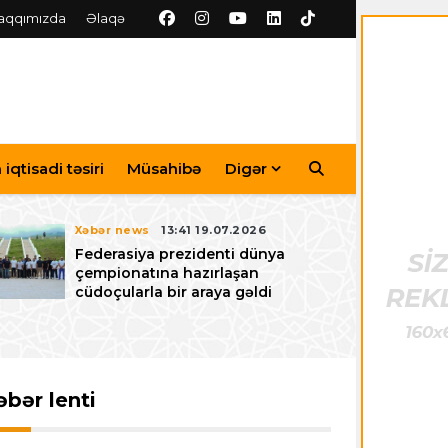
aqqımızda
Əlaqə
iqtisadi təsiri
Müsahibə
Digər
Xəbər news
13:41 19.07.2026
Federasiya prezidenti dünya
çempionatına hazırlaşan
cüdoçularla bir araya gəldi
əbər lenti