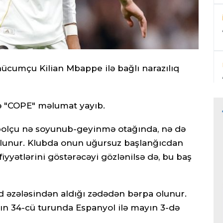
ücumçu Kilian Mbappe ilə bağlı narazılıq
də "COPE" məlumat yayıb.
tbolçu nə soyunub-geyinmə otağında, nə də
olunur. Klubda onun uğursuz başlanğıcdan
iyyətlərini göstərəcəyi gözlənilsə də, bu baş
 əzələsindən aldığı zədədən bərpa olunur.
ın 34-cü turunda Espanyol ilə mayın 3-də