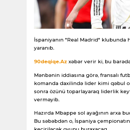
İspaniyanın "Real Madrid" klubunda h
yaranıb.
90deqiqe.Az
xəbər verir ki, bu barə
Mənbənin iddiasına görə, fransalı fu
komanda daxilində lider kimi qəbul 
sonra özünü toparlayaraq liderlik keyf
verməyib.
Hazırda Mbappe sol ayağının arxa bud
Bu səbəbdən o, İspaniya çempionatın
keçiriləcək oyunu buraxacaq.