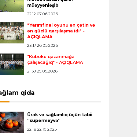
müəyyənləşib
Transfer
16:29 08.08.2026
22:12 07.06.2026
Bruno Qimaraynşin “Arsenal”a keçidi
"Yarımfinal oyunu ən çətin və
rəsmiləşdi
ən güclü qarşılaşma idi"
-
AÇIQLAMA
23:17 26.05.2026
Offside
16:14 08.08.2026
"Kuboku qazanmağa
“Kamandan oxatmaya marağın artması
çalışacağıq"
- AÇIQLAMA
sevindirici haldır”
21:59 25.05.2026
Offside
15:47 08.08.2026
ağlam qida
“Qalib olmasalar belə, burada iştirak
etmək özü böyük qələbədir”
Ürək və sağlamlıq üçün təbii
Offside
15:39 08.08.2026
“supermeyvə”
“106 nəfərin müraciəti bizim üçün çox
22:18 22.10.2025
yaxşı nəticədir”