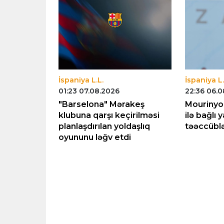
İspaniya L.L.
İspaniya L.
01:23 07.08.2026
22:36 06.
Alvaresin
"Barselona" Mərakeş
Mourinyo 
ləcəyi ilə
klubuna qarşı keçirilməsi
ilə bağlı 
planlaşdırılan yoldaşlıq
təəccübl
oyununu ləğv etdi