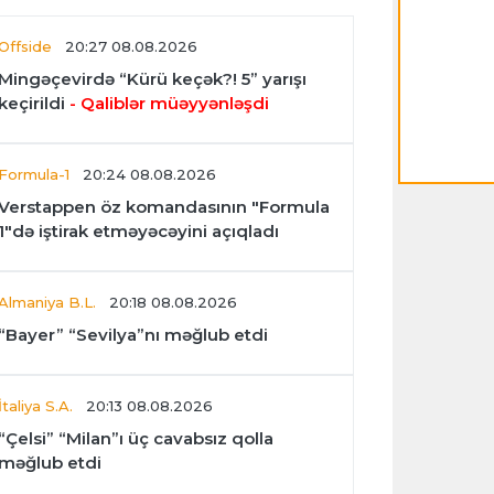
Offside
20:27 08.08.2026
Mingəçevirdə “Kürü keçək?! 5” yarışı
keçirildi
- Qaliblər müəyyənləşdi
Formula-1
20:24 08.08.2026
Verstappen öz komandasının "Formula
1"də iştirak etməyəcəyini açıqladı
Almaniya B.L.
20:18 08.08.2026
“Bayer” “Sevilya”nı məğlub etdi
İtaliya S.A.
20:13 08.08.2026
“Çelsi” “Milan”ı üç cavabsız qolla
məğlub etdi