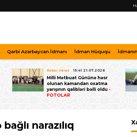
H
Qərbi Azərbaycan İdmanı
İdman Hüququ
İdmanın 
Xəbər news
15:41 21.07.2026
Milli Mətbuat Gününə həsr
ə
olunan kamandan oxatma
yarışının qalibləri bəlli oldu
-
FOTOLAR
X
bağlı narazılıq