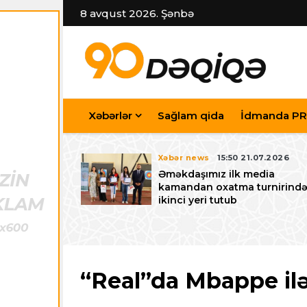
8 avqust 2026. Şənbə
Xəbərlər
Sağlam qida
İdmanda PR
7.07.2026
Xəbər news
15:50 21.07.2026
iyev
Əməkdaşımız ilk media
riləcək U-15
kamandan oxatma turnirind
 festivalı ilə
ikinci yeri tutub
zalayıb
“Real”da Mbappe ilə 