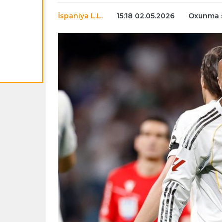
İspaniya L.L.
15:18 02.05.2026
Oxunma s