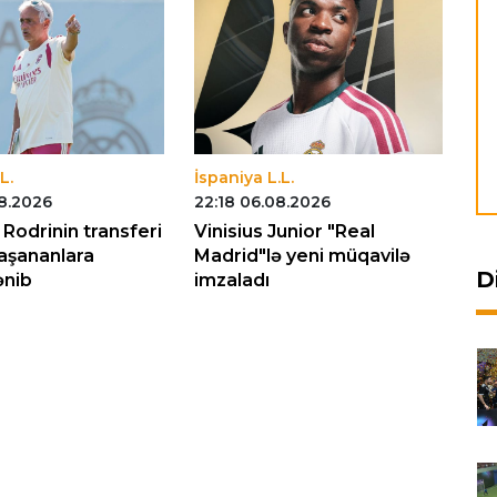
L.
İspaniya L.L.
İs
08.2026
22:18 06.08.2026
23
Rodrinin transferi
Vinisius Junior "Real
Vi
yaşananlara
Madrid"lə yeni müqavilə
ba
D
ənib
imzaladı
si