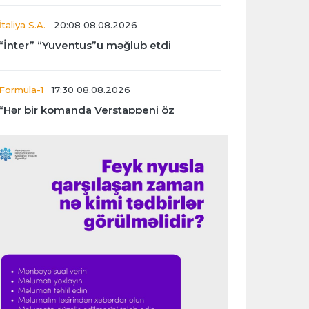
İtaliya S.A.
20:08 08.08.2026
“İnter” “Yuventus”u məğlub etdi
Formula-1
17:30 08.08.2026
“Hər bir komanda Verstappeni öz
bolidində görmək istəyər”
Dünya çempionatı
17:27 08.08.2026
Norveç Futbol Federasiyasının
prezidenti Blatterin təklifinə cavab
vermədi
İngiltərə P.L.
17:20 08.08.2026
“Tottenhem” zirvəyə qayıtmalıdır"