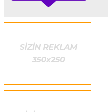
"Yuventus" PSJ-nin qapıçısını transfer etmək
istəmədi
Transfer
23:50 05.08.2026
"Real"ın gənc ulduzu icarə əsasında
"Fiorentina"ya keçir
Transfer
23:46 05.08.2026
"Atletiko"nun müdafiəçisi "Aston Villa"ya keçir
Formula-1
23:35 05.08.2026
"Maklaren" Verstappen üçün komandadakı
balansı pozmamalıdır"
Transfer
23:31 05.08.2026