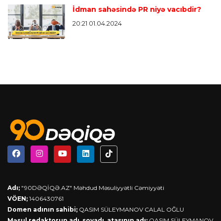
İdman sahəsində PR niyə vacıbdir?
20:21 01.04.2024
Adı;
"90DƏQİQƏ.AZ" Məhdud Məsuliyyətli Cəmiyyəti
VÖEN;
1406430761
Domen adının sahibi;
QASIM SÜLEYMANOV CALAL OĞLU
Məsul redaktorun adı, soyadı, atasının adı;
QASIM SÜLEYMANOV