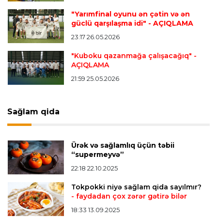
"Yarımfinal oyunu ən çətin və ən
güclü qarşılaşma idi"
- AÇIQLAMA
Dünya çempionatı
23:11 05.08.2026
23:17 26.05.2026
"İnfantino istefa verməlidir"
"Kuboku qazanmağa çalışacağıq"
-
AÇIQLAMA
Transfer
22:58 05.08.2026
21:59 25.05.2026
"Barselona" Kanselunu geri qaytarmağa
yaxındır
Sağlam qida
Bütün xəbərlər >>>
Ürək və sağlamlıq üçün təbii
“supermeyvə”
22:18 22.10.2025
Tokpokki niyə sağlam qida sayılmır?
- faydadan çox zərər gətirə bilər
18:33 13.09.2025