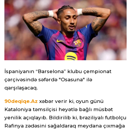
İspaniyanın “Barselona” klubu çempionat
çərçivəsində səfərdə "Osasuna" ilə
qarşılaşacaq.
90deqiqe.Az
xəbər verir ki, oyun günü
Kataloniya təmsilçisi heyətlə bağlı müsbət
yenilik açıqlayıb. Bildirilib ki, braziliyalı futbolçu
Rafinya zədəsini sağaldaraq meydana çıxmağa