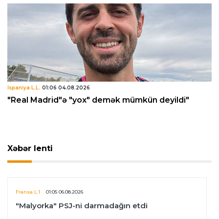
İspaniya L.L.
01:06 04.08.2026
"Real Madrid"ə "yox" demək mümkün deyildi"
Xəbər lenti
Fransa L.1
01:05 06.08.2026
"Malyorka" PSJ-ni darmadağın etdi