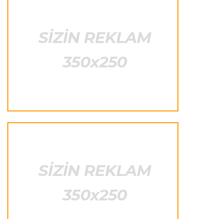
Formula-1
23:22 07.08.2026
"Onun istedadı uşaq yaşlarından bəlli idi"
Transfer
23:20 07.08.2026
"Nyukasl" "Mançester Yunayted"ə rədd cavabı
verdi
İtaliya S.A.
23:15 07.08.2026
"İnter"ə qarşı oyun komandamızın xarakterini
göstərəcək"
Transfer
23:12 07.08.2026
Lukaku ilə "Monako" arasında danışıqlar
aparılmır