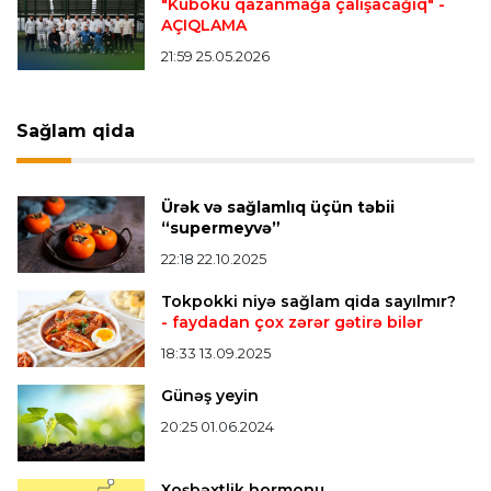
"Kuboku qazanmağa çalışacağıq"
-
AÇIQLAMA
21:59 25.05.2026
Offside
19:46 07.08.2026
Çimərlik voleybolu üzrə ölkə çempionatında
bürünc medalın sahibi müəyyənləşdi
Sağlam qida
Misli Premyer liqa
16:52 07.08.2026
Ürək və sağlamlıq üçün təbii
"Zirə" Namik Ələskərovla yollarını ayırdı
“supermeyvə”
22:18 22.10.2025
Bütün xəbərlər >>>
Tokpokki niyə sağlam qida sayılmır?
- faydadan çox zərər gətirə bilər
18:33 13.09.2025
Günəş yeyin
20:25 01.06.2024
Xoşbəxtlik hormonu