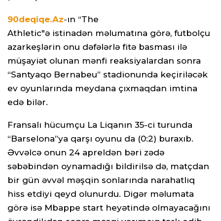
90deqiqe.Az
-
ın “The
Athletic"ə istinadən məlumatına görə, futbolçu
azarkeşlərin onu dəfələrlə fitə basması ilə
müşayiət olunan mənfi reaksiyalardan sonra
“Santyaqo Bernabeu” stadionunda keçiriləcək
ev oyunlarında meydana çıxmaqdan imtina
edə bilər.
Fransalı hücumçu La Liqanın 35-ci turunda
“Barselona”ya qarşı oyunu da (0:2) buraxıb.
Əvvəlcə onun 24 apreldən bəri zədə
səbəbindən oynamadığı bildirilsə də, matçdan
bir gün əvvəl məşqin sonlarında narahatlıq
hiss etdiyi qeyd olunurdu. Digər məlumata
görə isə Mbappe start heyətində olmayacağını