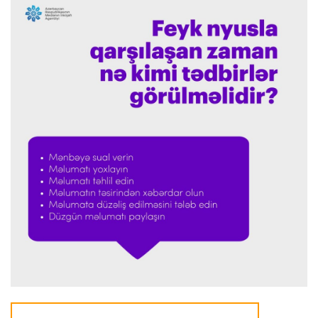
Formula-1
23:36 07.08.2026
"Formula 1" pilotlarının 2026-cı il reytinqi
açıqlanıb
Transfer
23:32 07.08.2026
"Kristal Pelas" Takehiro Tomiyasunu heyətinə
qatdı
Formula-1
23:29 07.08.2026
"Antonellinin potensialına heç vaxt şübhə
etməmişəm"
Transfer
23:25 07.08.2026
"Liverpul" Barkola üçün 115 milyon avroluq təklif
hazırlayır