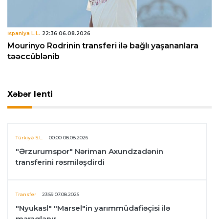
İspaniya L.L.
22:36 06.08.2026
Mourinyo Rodrinin transferi ilə bağlı yaşananlara
təəccüblənib
Xəbər lenti
Türkiyə S.L.
00:00 08.08.2026
"Ərzurumspor" Nəriman Axundzadənin
transferini rəsmiləşdirdi
Transfer
23:59 07.08.2026
"Nyukasl" "Marsel"in yarımmüdafiəçisi ilə
maraqlanır