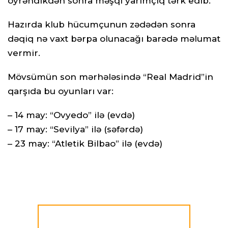
öyrəndikdən sonra məşqi yarımçıq tərk edib.
Hazırda klub hücumçunun zədədən sonra
dəqiq nə vaxt bərpa olunacağı barədə məlumat
vermir.
Mövsümün son mərhələsində “Real Madrid”in
qarşıda bu oyunları var:
– 14 may: “Ovyedo” ilə (evdə)
– 17 may: “Sevilya” ilə (səfərdə)
– 23 may: “Atletik Bilbao” ilə (evdə)