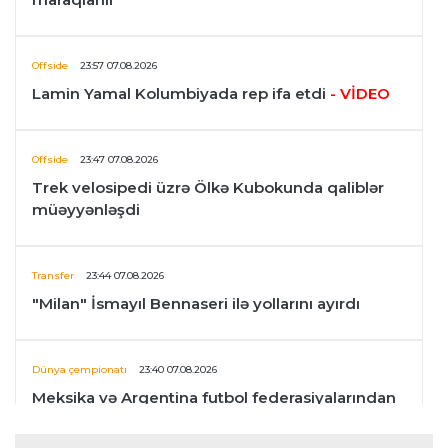
Offside
23:57 07.08.2026
Lamin Yamal Kolumbiyada rep ifa etdi
- VİDEO
Offside
23:47 07.08.2026
Trek velosipedi üzrə Ölkə Kubokunda qaliblər
müəyyənləşdi
Transfer
23:44 07.08.2026
"Milan" İsmayıl Bennaseri ilə yollarını ayırdı
Dünya çempionatı
23:40 07.08.2026
Meksika və Argentina futbol federasiyalarından
İnfantinoya dəstək