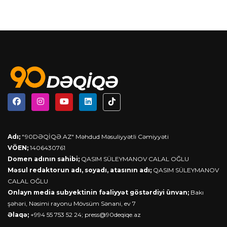
Adı;
"90DƏQİQƏ.AZ" Məhdud Məsuliyyətli Cəmiyyəti
VÖEN;
1406430761
Domen adının sahibi;
QASIM SÜLEYMANOV CALAL OĞLU
Məsul redaktorun adı, soyadı, atasının adı;
QASIM SÜLEYMANOV
CALAL OĞLU
Onlayn media subyektinin fəaliyyət göstərdiyi ünvan;
Bakı
şəhəri, Nəsimi rayonu Mövsüm Sənani, ev 7
Əlaqə;
+994 55 753 52 24;
press@90deqiqe.az