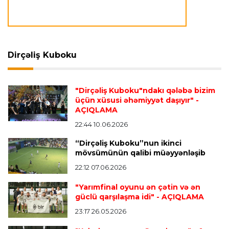
Transfer
23:09 07.08.2026
"Milan" Leandro Paredesi transfer etməyə
hazırlaşır
Dirçəliş Kuboku
Transfer
23:05 07.08.2026
"Dirçəliş Kuboku"ndakı qələbə bizim
"Real" argentinalı futbolçusunu "Fiorentina"ya
üçün xüsusi əhəmiyyət daşıyır"
-
icarəyə göndərdi
AÇIQLAMA
22:44 10.06.2026
“Dirçəliş Kuboku”nun ikinci
Transfer
22:57 07.08.2026
mövsümünün qalibi müəyyənləşib
"Qranada" Zinəddin Zidanın oğlu ilə yollarını
ayırdı
22:12 07.06.2026
"Yarımfinal oyunu ən çətin və ən
güclü qarşılaşma idi"
- AÇIQLAMA
Transfer
22:54 07.08.2026
23:17 26.05.2026
"Mançester Siti" argentinalı qapıçını transfer
edir