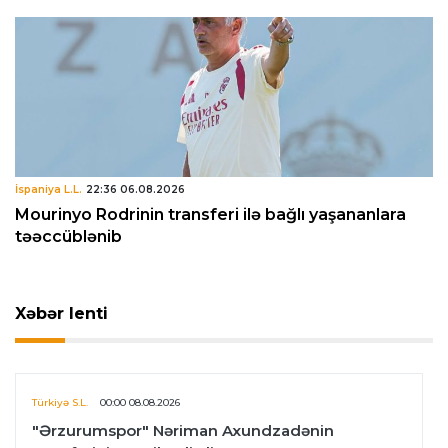
İspaniya L.L.
22:36 06.08.2026
Mourinyo Rodrinin transferi ilə bağlı yaşananlara
təəccüblənib
Xəbər lenti
Türkiyə S.L.
00:00 08.08.2026
"Ərzurumspor" Nəriman Axundzadənin