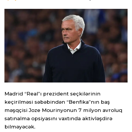
Madrid “Real”ı prezident seçkilərinin
keçirilməsi səbəbindən “Benfika”nın baş
məşqçisi Joze Mourinyonun 7 milyon avroluq
satınalma opsiyasını vaxtında aktivləşdirə
bilməyəcək.