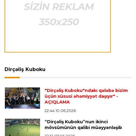
Transfer
23:12 07.08.2026
Lukaku ilə "Monako" arasında danışıqlar
aparılmır
Transfer
23:09 07.08.2026
"Milan" Leandro Paredesi transfer etməyə
hazırlaşır
Dirçəliş Kuboku
Transfer
23:05 07.08.2026
"Dirçəliş Kuboku"ndakı qələbə bizim
"Real" argentinalı futbolçusunu "Fiorentina"ya
üçün xüsusi əhəmiyyət daşıyır"
-
icarəyə göndərdi
AÇIQLAMA
22:44 10.06.2026
“Dirçəliş Kuboku”nun ikinci
Transfer
22:57 07.08.2026
mövsümünün qalibi müəyyənləşib
"Qranada" Zinəddin Zidanın oğlu ilə yollarını