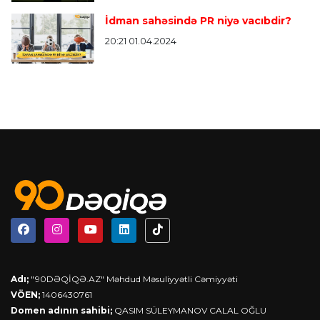
İdman sahəsində PR niyə vacıbdir?
20:21 01.04.2024
Adı;
"90DƏQİQƏ.AZ" Məhdud Məsuliyyətli Cəmiyyəti
VÖEN;
1406430761
Domen adının sahibi;
QASIM SÜLEYMANOV CALAL OĞLU