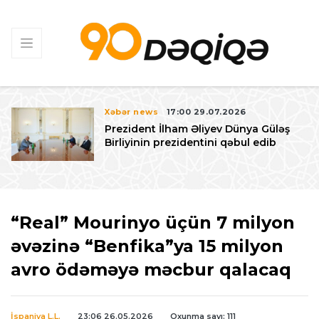
Xəbər news
17:00 29.07.2026
Prezident İlham Əliyev Dünya Güləş
Birliyinin prezidentini qəbul edib
“Real” Mourinyo üçün 7 milyon
əvəzinə “Benfika”ya 15 milyon
avro ödəməyə məcbur qalacaq
İspaniya L.L.
23:06 26.05.2026
Oxunma sayı: 111