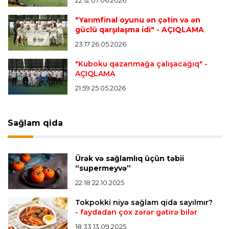
ayırdı
22:12 07.06.2026
"Yarımfinal oyunu ən çətin və ən
güclü qarşılaşma idi"
- AÇIQLAMA
Transfer
22:54 07.08.2026
23:17 26.05.2026
"Mançester Siti" argentinalı qapıçını transfer
edir
"Kuboku qazanmağa çalışacağıq"
-
AÇIQLAMA
21:59 25.05.2026
Offside
19:46 07.08.2026
Çimərlik voleybolu üzrə ölkə çempionatında
bürünc medalın sahibi müəyyənləşdi
Sağlam qida
Misli Premyer liqa
16:52 07.08.2026
Ürək və sağlamlıq üçün təbii
"Zirə" Namik Ələskərovla yollarını ayırdı
“supermeyvə”
22:18 22.10.2025
Bütün xəbərlər >>>
Tokpokki niyə sağlam qida sayılmır?
- faydadan çox zərər gətirə bilər
18:33 13.09.2025