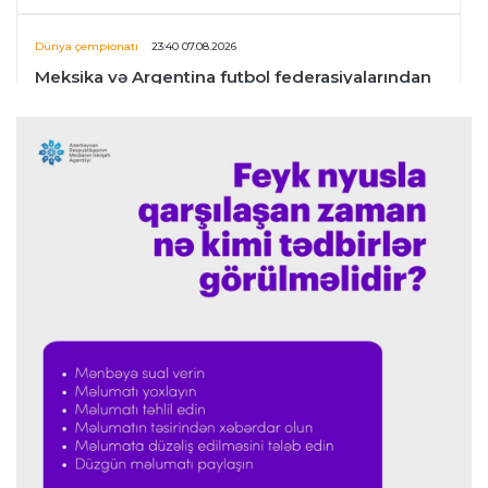
Dünya çempionatı
23:40 07.08.2026
Meksika və Argentina futbol federasiyalarından
İnfantinoya dəstək
Formula-1
23:36 07.08.2026
"Formula 1" pilotlarının 2026-cı il reytinqi
açıqlanıb
Transfer
23:32 07.08.2026
"Kristal Pelas" Takehiro Tomiyasunu heyətinə
qatdı
Formula-1
23:29 07.08.2026
"Antonellinin potensialına heç vaxt şübhə
etməmişəm"