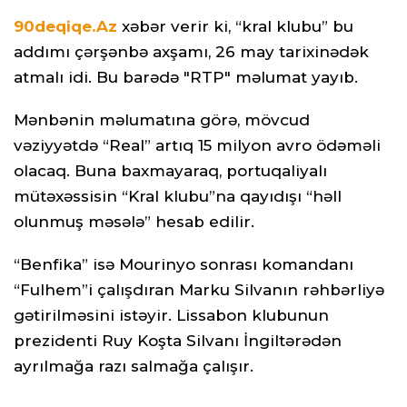
90deqiqe.Az
xəbər verir ki, “kral klubu” bu
addımı çərşənbə axşamı, 26 may tarixinədək
atmalı idi. Bu barədə "RTP" məlumat yayıb.
Mənbənin məlumatına görə, mövcud
vəziyyətdə “Real” artıq 15 milyon avro ödəməli
olacaq. Buna baxmayaraq, portuqaliyalı
mütəxəssisin “Kral klubu”na qayıdışı “həll
olunmuş məsələ” hesab edilir.
“Benfika” isə Mourinyo sonrası komandanı
“Fulhem”i çalışdıran Marku Silvanın rəhbərliyə
gətirilməsini istəyir. Lissabon klubunun
prezidenti Ruy Koşta Silvanı İngiltərədən
ayrılmağa razı salmağa çalışır.