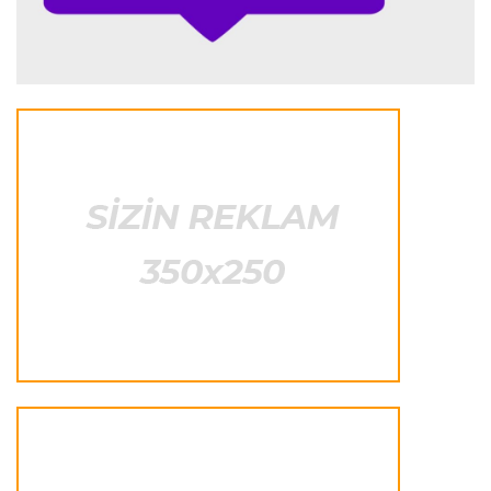
Transfer
23:25 07.08.2026
"Liverpul" Barkola üçün 115 milyon avroluq təklif
hazırlayır
Formula-1
23:22 07.08.2026
"Onun istedadı uşaq yaşlarından bəlli idi"
Transfer
23:20 07.08.2026
"Nyukasl" "Mançester Yunayted"ə rədd cavabı
verdi
İtaliya S.A.
23:15 07.08.2026
"İnter"ə qarşı oyun komandamızın xarakterini
göstərəcək"