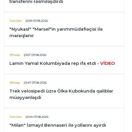
transferini rəsmiləşdirdi
Transfer
23:59 07.08.2026
"Nyukasl" "Marsel"in yarımmüdafiəçisi ilə
maraqlanır
Offside
23:57 07.08.2026
Lamin Yamal Kolumbiyada rep ifa etdi
- VİDEO
Offside
23:47 07.08.2026
Trek velosipedi üzrə Ölkə Kubokunda qaliblər
müəyyənləşdi
Transfer
23:44 07.08.2026
"Milan" İsmayıl Bennaseri ilə yollarını ayırdı