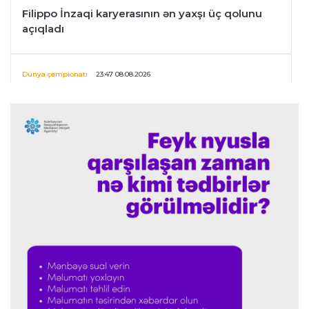
Filippo İnzaqi karyerasının ən yaxşı üç qolunu
açıqladı
Dünya çempionatı
23:47 08.08.2026
UEFA İnfantinonun fəaliyyəti ilə bağlı
araşdırmaya başlaya bilər
Offside
23:39 08.08.2026
Donald Trampın oğlu Enes Kanterin WNBA
planını dəstəklədi
Formula-1
23:23 08.08.2026
“Ferrari”nin məni necə təhlil etdiyini görəndə
şoka düşdüm”