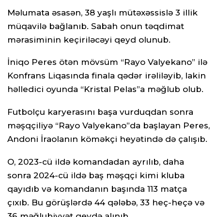
Məlumata əsasən, 38 yaşlı mütəxəssislə 3 illik
müqavilə bağlanıb. Sabah onun təqdimat
mərasiminin keçiriləcəyi qeyd olunub.
İniqo Peres ötən mövsüm “Rayo Valyekano” ilə
Konfrans Liqasında finala qədər irəliləyib, lakin
həlledici oyunda “Kristal Pelas”a məğlub olub.
Futbolçu karyerasını başa vurduqdan sonra
məşqçiliyə “Rayo Valyekano”da başlayan Peres,
Andoni İraolanın köməkçi heyətində də çalışıb.
O, 2023-cü ildə komandadan ayrılıb, daha
sonra 2024-cü ildə baş məşqçi kimi kluba
qayıdıb və komandanın başında 113 matça
çıxıb. Bu görüşlərdə 44 qələbə, 33 heç-heçə və
36 məğlubiyyət qeydə alınıb.