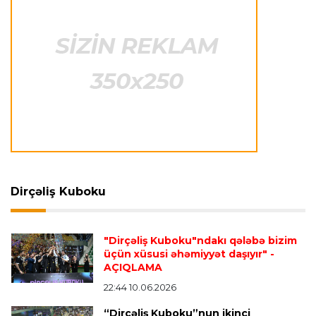
Azərbaycan cüdoçusu Avropa Kubokunda
bürünc medal qazanıb
Transfer
21:36 08.08.2026
“Barselona”nın sabiq futbolçusu karyerasını
MLS-də davam etdirəcək
Transfer
21:08 08.08.2026
Xulian Alvares “Atletiko” rəhbərliyini
“Barselona”ya keçidinə razı salmaq istəyir
Dirçəliş Kuboku
Transfer
21:05 08.08.2026
"Dirçəliş Kuboku"ndakı qələbə bizim
“Atletiko”nun futbolçusu “River Pleyt”ə keçir
üçün xüsusi əhəmiyyət daşıyır"
-
AÇIQLAMA
22:44 10.06.2026
Transfer
20:58 08.08.2026
“Dirçəliş Kuboku”nun ikinci