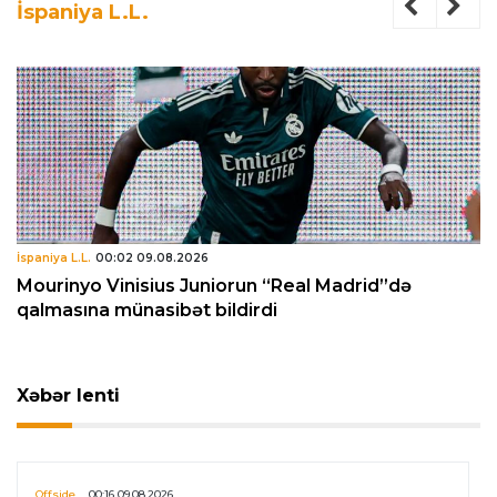
İspaniya L.L.
İspaniya L.L.
00:02 09.08.2026
Mourinyo Vinisius Juniorun “Real Madrid”də
qalmasına münasibət bildirdi
Xəbər lenti
Offside
00:16 09.08.2026