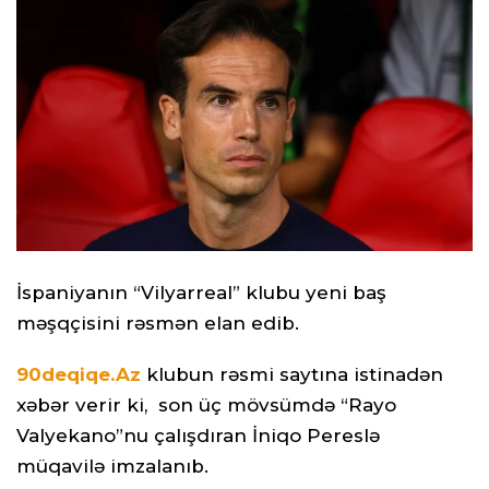
İspaniyanın “Vilyarreal” klubu yeni baş
məşqçisini rəsmən elan edib.
90deqiqe.Az
klubun rəsmi saytına istinadən
xəbər verir ki, son üç mövsümdə “Rayo
Valyekano”nu çalışdıran İniqo Pereslə
müqavilə imzalanıb.