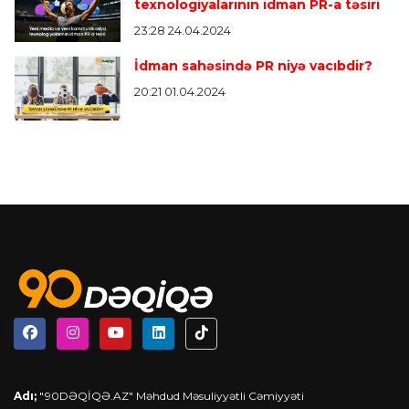
texnologiyalarının idman PR-a təsiri
23:28 24.04.2024
İdman sahəsində PR niyə vacıbdir?
20:21 01.04.2024
Adı;
"90DƏQİQƏ.AZ" Məhdud Məsuliyyətli Cəmiyyəti