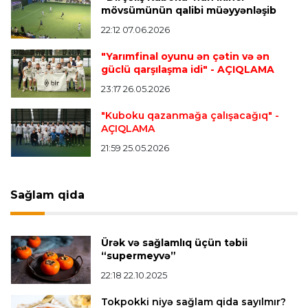
“Vest Hem” “Tottenhem”in futbolçusunu
mövsümünün qalibi müəyyənləşib
transfer edir
22:12 07.06.2026
"Yarımfinal oyunu ən çətin və ən
Offside
20:51 08.08.2026
güclü qarşılaşma idi"
- AÇIQLAMA
Kamandan oxatma üzrə ölkə çempionatında
23:17 26.05.2026
finalçılar bəlli oldu
"Kuboku qazanmağa çalışacağıq"
-
AÇIQLAMA
Offside
20:27 08.08.2026
21:59 25.05.2026
Mingəçevirdə “Kürü keçək?! 5” yarışı keçirildi
-
Qaliblər müəyyənləşdi
Sağlam qida
Formula-1
20:24 08.08.2026
Verstappen öz komandasının "Formula 1"də
Ürək və sağlamlıq üçün təbii
iştirak etməyəcəyini açıqladı
“supermeyvə”
22:18 22.10.2025
Bütün xəbərlər >>>
Tokpokki niyə sağlam qida sayılmır?