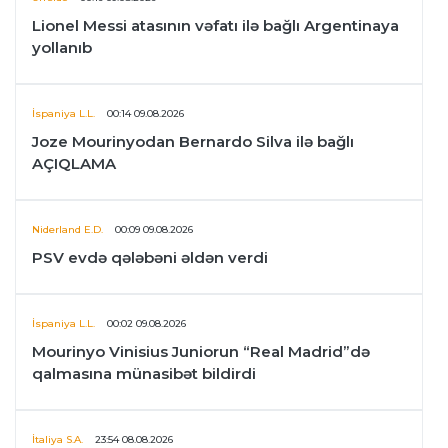
Lionel Messi atasının vəfatı ilə bağlı Argentinaya
yollanıb
İspaniya L.L.
00:14 09.08.2026
Joze Mourinyodan Bernardo Silva ilə bağlı
AÇIQLAMA
Niderland E.D.
00:09 09.08.2026
PSV evdə qələbəni əldən verdi
İspaniya L.L.
00:02 09.08.2026
Mourinyo Vinisius Juniorun “Real Madrid”də
qalmasına münasibət bildirdi
İtaliya S.A.
23:54 08.08.2026