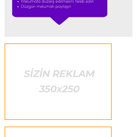
Formula-1
23:18 08.08.2026
“Ferrari”nin sabiq mühəndisi Həmiltonu
Şumaxerlə müqayisə etdi
İspaniya L.L.
23:09 08.08.2026
“Real Madrid” “Ferentsvaroş”a qalib gəldi
Fransa L.1
22:50 08.08.2026
PSJ “Mançester Yunayted”lə heç-heçə etdi
Offside
22:40 08.08.2026
Çimərlik voleybolu üzrə ölkə çempionatının
qalibləri müəyyənləşdi
Offside
22:23 08.08.2026