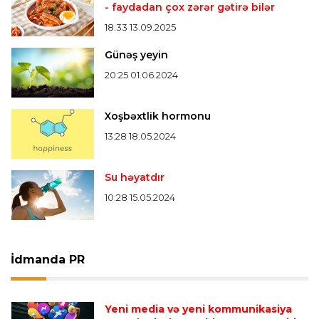
- faydadan çox zərər gətirə bilər
18:33 13.09.2025
Günəş yeyin
20:25 01.06.2024
Xoşbəxtlik hormonu
13:28 18.05.2024
Su həyatdır
10:28 15.05.2024
İdmanda PR
Yeni media və yeni kommunikasiya