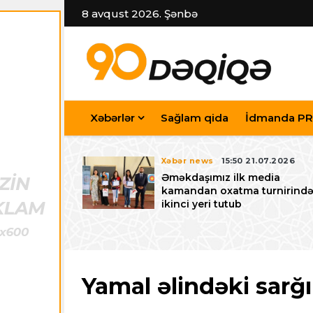
8 avqust 2026. Şənbə
Xəbərlər
Sağlam qida
İdmanda PR
7.07.2026
Xəbər news
15:50 21.07.2026
iyev
Əməkdaşımız ilk media
riləcək U-15
kamandan oxatma turnirind
 festivalı ilə
ikinci yeri tutub
zalayıb
Yamal əlindəki sarğın