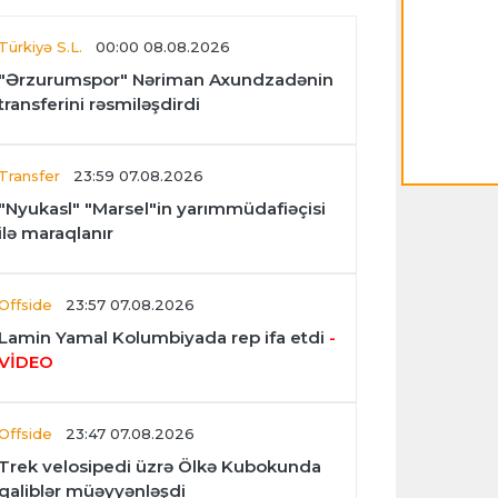
Türkiyə S.L.
00:00 08.08.2026
"Ərzurumspor" Nəriman Axundzadənin
transferini rəsmiləşdirdi
Transfer
23:59 07.08.2026
"Nyukasl" "Marsel"in yarımmüdafiəçisi
ilə maraqlanır
Offside
23:57 07.08.2026
Lamin Yamal Kolumbiyada rep ifa etdi
-
VİDEO
Offside
23:47 07.08.2026
Trek velosipedi üzrə Ölkə Kubokunda
qaliblər müəyyənləşdi