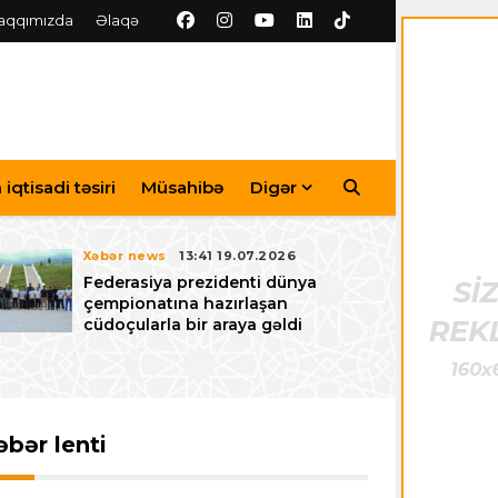
aqqımızda
Əlaqə
iqtisadi təsiri
Müsahibə
Digər
Xəbər news
13:41 19.07.2026
Federasiya prezidenti dünya
çempionatına hazırlaşan
cüdoçularla bir araya gəldi
əbər lenti