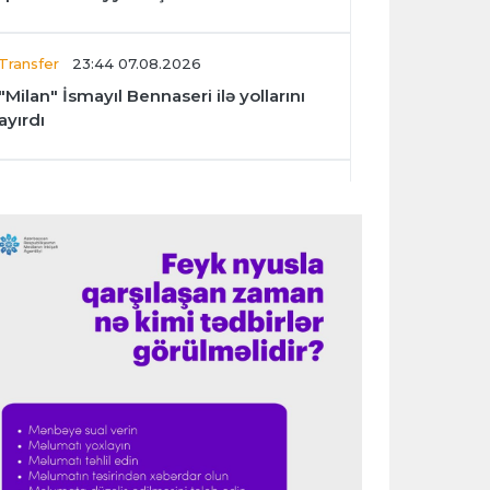
Transfer
23:44 07.08.2026
"Milan" İsmayıl Bennaseri ilə yollarını
ayırdı
Dünya çempionatı
23:40 07.08.2026
Meksika və Argentina futbol
federasiyalarından İnfantinoya dəstək
Formula-1
23:36 07.08.2026
"Formula 1" pilotlarının 2026-cı il
reytinqi açıqlanıb
Transfer
23:32 07.08.2026
"Kristal Pelas" Takehiro Tomiyasunu