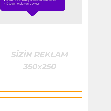
heyətinə qatdı
Formula-1
23:29 07.08.2026
"Antonellinin potensialına heç vaxt
şübhə etməmişəm"
Transfer
23:25 07.08.2026
"Liverpul" Barkola üçün 115 milyon
avroluq təklif hazırlayır
Formula-1
23:22 07.08.2026
"Onun istedadı uşaq yaşlarından bəlli
idi"
Transfer
23:20 07.08.2026