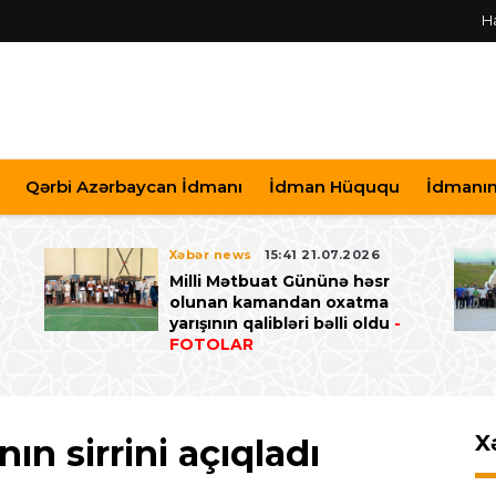
H
Qərbi Azərbaycan İdmanı
İdman Hüququ
İdmanın 
Xəbər news
15:41 21.07.2026
Milli Mətbuat Gününə həsr
ə
olunan kamandan oxatma
yarışının qalibləri bəlli oldu
-
FOTOLAR
X
ın sirrini açıqladı