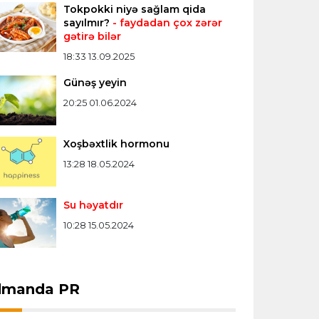
Tokpokki niyə sağlam qida
Misli Premyer liqa
16:52 07.08.2026
sayılmır?
- faydadan çox zərər
gətirə bilər
"Zirə" Namik Ələskərovla yollarını ayırdı
18:33 13.09.2025
Günəş yeyin
Bütün xəbərlər >>>
20:25 01.06.2024
Xoşbəxtlik hormonu
13:28 18.05.2024
Su həyatdır
10:28 15.05.2024
dmanda PR