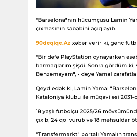
"Barselona"nın hücumçusu Lamin Yam
çıxmasının səbəbini açıqlayıb.
90deqiqe.Az
xəbər verir ki, gənc fut
"Bir dəfə PlayStation oynayarkən əsə
barmaqlarım şişdi. Sonra gördüm ki, s
Benzemayam", - deyə Yamal zarafatla b
Qeyd edək ki, Lamin Yamal "Barselon
Kataloniya klubu ilə müqaviləsi 2031-
18 yaşlı futbolçu 2025/26 mövsümün
çıxıb, 24 qol vurub və 18 məhsuldar ö
"Transfermarkt" portalı Yamalın trans