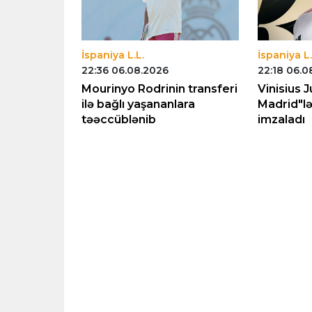
İspaniya L.L.
İspaniya L.
22:36 06.08.2026
22:18 06.0
akeş
Mourinyo Rodrinin transferi
Vinisius J
çirilməsi
ilə bağlı yaşananlara
Madrid"lə
ldaşlıq
təəccüblənib
imzaladı
di