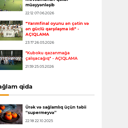
müəyyənləşib
"Real" argentinalı futbolçusunu
"Fiorentina"ya icarəyə göndərdi
22:12 07.06.2026
"Yarımfinal oyunu ən çətin və
ən güclü qarşılaşma idi"
-
Transfer
22:57 07.08.2026
AÇIQLAMA
"Qranada" Zinəddin Zidanın oğlu ilə
23:17 26.05.2026
yollarını ayırdı
"Kuboku qazanmağa
çalışacağıq"
- AÇIQLAMA
Transfer
22:54 07.08.2026
21:59 25.05.2026
"Mançester Siti" argentinalı qapıçını
transfer edir
ağlam qida
Offside
19:46 07.08.2026
Çimərlik voleybolu üzrə ölkə
Ürək və sağlamlıq üçün təbii
çempionatında bürünc medalın sahibi
“supermeyvə”
müəyyənləşdi
22:18 22.10.2025