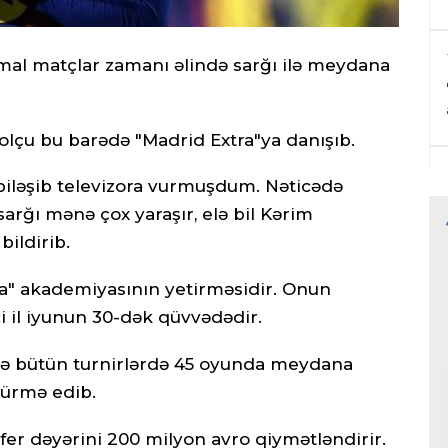
al matçlar zamanı əlində sarğı ilə meydana
bolçu bu barədə "Madrid Extra"ya danışıb.
biləşib televizora vurmuşdum. Nəticədə
arğı mənə çox yaraşır, elə bil Kərim
ildirib.
a" akademiyasının yetirməsidir. Onun
ci il iyunun 30-dək qüvvədədir.
də bütün turnirlərdə 45 oyunda meydana
türmə edib.
fer dəyərini 200 milyon avro qiymətləndirir.