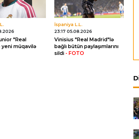
L.
İspaniya L.L.
İs
8.2026
23:17 05.08.2026
01
unior "Real
Vinisius "Real Madrid"lə
"R
 yeni müqavilə
bağlı bütün paylaşımlarını
de
sildi
- FOTO
D