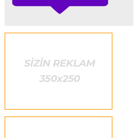
Formula-1
23:44 06.08.2026
"Antonelli mövsümün ən yaxşı pilotlarından
biridir"
Formula-1
23:41 06.08.2026
"Bu il mənim üçün cəngəllikdə sağ qalmağa
bənzəyir"
Transfer
23:38 06.08.2026
"Barselona" Rodri üçün 60 milyon avro
ödəyəcək
Avroliqa
23:33 06.08.2026
Avropa Liqasının oyununda qeyri-adi hadisə
-
qarşılaşma su basmasına görə dayandırıldı