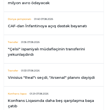
milyon avro ödəyəcək
Dünya çempionatı
01:40 07.08.2026
CAF-dan İnfantinoya açıq dəstək bəyanatı
Transfer
01:36 07.08.2026
"Çelsi" ispaniyalı müdafiəçinin transferini
yekunlaşdırdı
Transfer
01:33 07.08.2026
Vinisius "Real"ı seçdi, "Arsenal" planını dəyişdi
Konfrans liqası
01:29 07.08.2026
Konfrans Liqasında daha beş qarşılaşma başa
çatıb