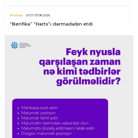
Avroliqa
01:27 07.08.2026
“Benfika” “Harts”ı darmadağın etdi
İspaniya L.L.
01:23 07.08.2026
"Barselona" Mərakeş klubuna qarşı keçirilməsi
planlaşdırılan yoldaşlıq oyununu ləğv etdi
Dünya çempionatı
23:59 06.08.2026
"Prezident səlahiyyətlərindən sui-istifadə edib"
-
FIFPRO-dan İnfantinoya sərt ittiham
Formula-1
23:51 06.08.2026
"Antonelli çox etibarlı pilota çevrilib"