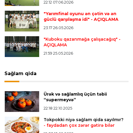
22:12 07.06.2026
Transfer
23:08 06.08.2026
"Qalatasaray" Leaunun alternativini "Arsenal"da
"Yarımfinal oyunu ən çətin və ən
tapdı
güclü qarşılaşma idi"
- AÇIQLAMA
23:17 26.05.2026
Offside
23:04 06.08.2026
"Kuboku qazanmağa çalışacağıq"
-
AÇIQLAMA
Çimərlik voleybolu üzrə ölkə çempionatında
finalçılar müəyyənləşdi
21:59 25.05.2026
Konfrans liqası
23:03 06.08.2026
Sağlam qida
"Qarabağ" "Dinamo"ya minimal hesabla uduzdu
Ürək və sağlamlıq üçün təbii
Bütün xəbərlər >>>
“supermeyvə”
22:18 22.10.2025
Tokpokki niyə sağlam qida sayılmır?
- faydadan çox zərər gətirə bilər