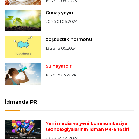
18:33 13.09.2025
Günəş yeyin
20:25 01.06.2024
Xoşbəxtlik hormonu
13:28 18.05.2024
Su həyatdır
10:28 15.05.2024
İdmanda PR
Yeni media və yeni kommunikasiya
texnologiyalarının idman PR-a təsiri
23:28 24.04.2024