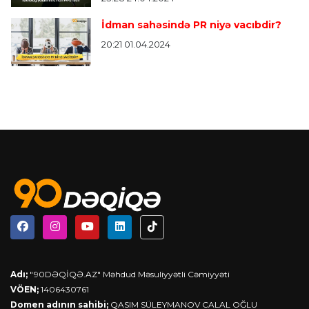
İdman sahəsində PR niyə vacıbdir?
20:21 01.04.2024
Adı;
"90DƏQİQƏ.AZ" Məhdud Məsuliyyətli Cəmiyyəti
VÖEN;
1406430761
Domen adının sahibi;
QASIM SÜLEYMANOV CALAL OĞLU