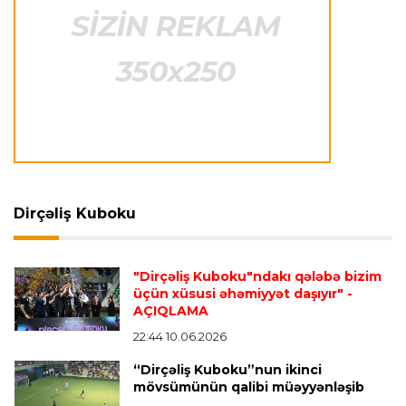
İtaliya S.A.
23:27 06.08.2026
Neapolda Maradonanın adını daşıyan yeni
stadion tikiləcək
Avroliqa
23:23 06.08.2026
"Reyncers" uduzdu, ÇSKA-dan inamlı qələbə
Dirçəliş Kuboku
Transfer
23:18 06.08.2026
"Lids" tarixinin ən bahalı transferini reallaşdırdı
"Dirçəliş Kuboku"ndakı qələbə bizim
üçün xüsusi əhəmiyyət daşıyır"
-
AÇIQLAMA
İngiltərə P.L.
23:14 06.08.2026
Alexandre Pato İngiltərə klubunun prezidenti
22:44 10.06.2026
olacaq
“Dirçəliş Kuboku”nun ikinci
mövsümünün qalibi müəyyənləşib