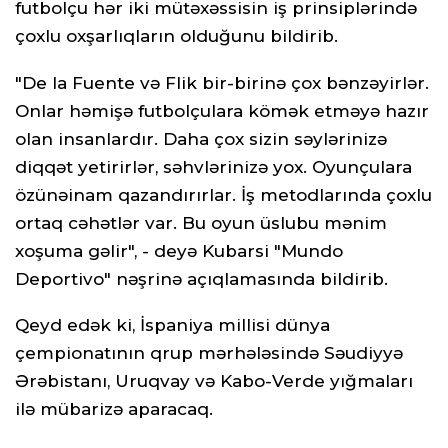
futbolçu hər iki mütəxəssisin iş prinsiplərində
çoxlu oxşarlıqların olduğunu bildirib.
"De la Fuente və Flik bir-birinə çox bənzəyirlər.
Onlar həmişə futbolçulara kömək etməyə hazır
olan insanlardır. Daha çox sizin səylərinizə
diqqət yetirirlər, səhvlərinizə yox. Oyunçulara
özünəinam qazandırırlar. İş metodlarında çoxlu
ortaq cəhətlər var. Bu oyun üslubu mənim
xoşuma gəlir", - deyə Kubarsi "Mundo
Deportivo" nəşrinə açıqlamasında bildirib.
Qeyd edək ki, İspaniya millisi dünya
çempionatının qrup mərhələsində Səudiyyə
Ərəbistanı, Uruqvay və Kabo-Verde yığmaları
ilə mübarizə aparacaq.