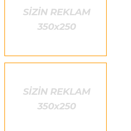
Fransa L.1
22:50 08.08.2026
PSJ “Mançester Yunayted”lə heç-heçə etdi
Offside
22:40 08.08.2026
Çimərlik voleybolu üzrə ölkə çempionatının
qalibləri müəyyənləşdi
Offside
22:23 08.08.2026
Azərbaycan cüdoçusu Avropa Kubokunda
bürünc medal qazanıb
Transfer
21:36 08.08.2026
“Barselona”nın sabiq futbolçusu karyerasını
MLS-də davam etdirəcək