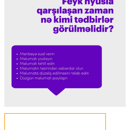
Offside
23:39 08.08.2026
Donald Trampın oğlu Enes Kanterin WNBA
planını dəstəklədi
Formula-1
23:23 08.08.2026
“Ferrari”nin məni necə təhlil etdiyini görəndə
şoka düşdüm”
Formula-1
23:18 08.08.2026
“Ferrari”nin sabiq mühəndisi Həmiltonu
Şumaxerlə müqayisə etdi
İspaniya L.L.
23:09 08.08.2026
“Real Madrid” “Ferentsvaroş”a qalib gəldi