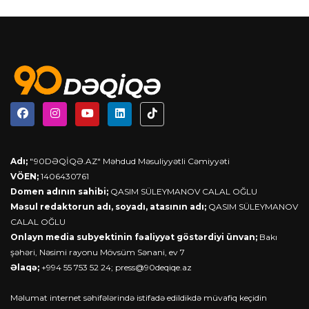
Adı;
"90DƏQİQƏ.AZ" Məhdud Məsuliyyətli Cəmiyyəti
VÖEN;
1406430761
Domen adının sahibi;
QASIM SÜLEYMANOV CALAL OĞLU
Məsul redaktorun adı, soyadı, atasının adı;
QASIM SÜLEYMANOV
CALAL OĞLU
Onlayn media subyektinin fəaliyyət göstərdiyi ünvan;
Bakı
şəhəri, Nəsimi rayonu Mövsüm Sənani, ev 7
Əlaqə;
+994 55 753 52 24;
press@90deqiqe.az
Məlumat internet səhifələrində istifadə edildikdə müvafiq keçidin