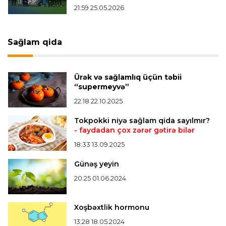
Offside
20:27 08.08.2026
21:59 25.05.2026
Mingəçevirdə “Kürü keçək?! 5” yarışı keçirildi
-
Qaliblər müəyyənləşdi
Sağlam qida
Formula-1
20:24 08.08.2026
Verstappen öz komandasının "Formula 1"də
Ürək və sağlamlıq üçün təbii
iştirak etməyəcəyini açıqladı
“supermeyvə”
22:18 22.10.2025
Bütün xəbərlər >>>
Tokpokki niyə sağlam qida sayılmır?
- faydadan çox zərər gətirə bilər
18:33 13.09.2025
Günəş yeyin
20:25 01.06.2024
Xoşbəxtlik hormonu
13:28 18.05.2024