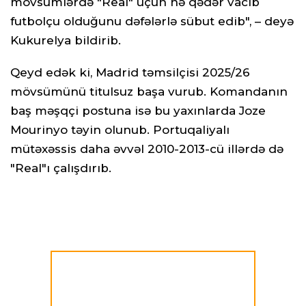
mövsümlərdə "Real" üçün nə qədər vacib
futbolçu olduğunu dəfələrlə sübut edib", – deyə
Kukurelya bildirib.
Qeyd edək ki, Madrid təmsilçisi 2025/26
mövsümünü titulsuz başa vurub. Komandanın
baş məşqçi postuna isə bu yaxınlarda Joze
Mourinyo təyin olunub. Portuqaliyalı
mütəxəssis daha əvvəl 2010-2013-cü illərdə də
"Real"ı çalışdırıb.