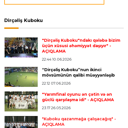
Transfer
21:08 08.08.2026
Xulian Alvares “Atletiko” rəhbərliyini
“Barselona”ya keçidinə razı salmaq istəyir
Dirçəliş Kuboku
Transfer
21:05 08.08.2026
"Dirçəliş Kuboku"ndakı qələbə bizim
“Atletiko”nun futbolçusu “River Pleyt”ə keçir
üçün xüsusi əhəmiyyət daşıyır"
-
AÇIQLAMA
22:44 10.06.2026
Transfer
20:58 08.08.2026
“Dirçəliş Kuboku”nun ikinci
“Vest Hem” “Tottenhem”in futbolçusunu
mövsümünün qalibi müəyyənləşib
transfer edir
22:12 07.06.2026
"Yarımfinal oyunu ən çətin və ən
Offside
20:51 08.08.2026
güclü qarşılaşma idi"
- AÇIQLAMA
Kamandan oxatma üzrə ölkə çempionatında
23:17 26.05.2026
finalçılar bəlli oldu
"Kuboku qazanmağa çalışacağıq"
-
AÇIQLAMA