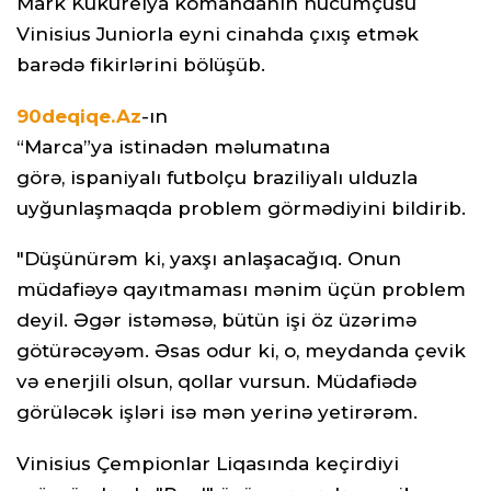
Mark Kukurelya komandanın hücumçusu
Vinisius Juniorla eyni cinahda çıxış etmək
barədə fikirlərini bölüşüb.
90deqiqe.Az
-ın
“Marca”ya istinadən məlumatına
görə, ispaniyalı futbolçu braziliyalı ulduzla
uyğunlaşmaqda problem görmədiyini bildirib.
"Düşünürəm ki, yaxşı anlaşacağıq. Onun
müdafiəyə qayıtmaması mənim üçün problem
deyil. Əgər istəməsə, bütün işi öz üzərimə
götürəcəyəm. Əsas odur ki, o, meydanda çevik
və enerjili olsun, qollar vursun. Müdafiədə
görüləcək işləri isə mən yerinə yetirərəm.
Vinisius Çempionlar Liqasında keçirdiyi