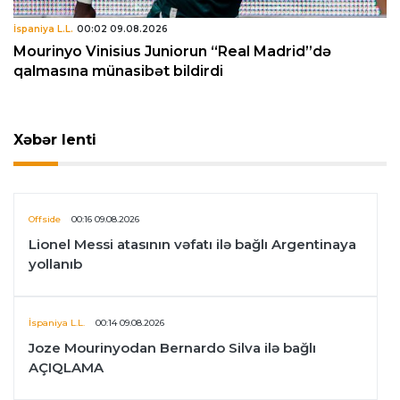
İspaniya L.L.
00:02 09.08.2026
Mourinyo Vinisius Juniorun “Real Madrid”də
qalmasına münasibət bildirdi
Xəbər lenti
Offside
00:16 09.08.2026
Lionel Messi atasının vəfatı ilə bağlı Argentinaya
yollanıb
İspaniya L.L.
00:14 09.08.2026
Joze Mourinyodan Bernardo Silva ilə bağlı
AÇIQLAMA