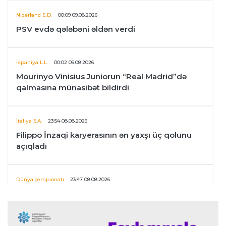
Niderland E.D.
00:09 09.08.2026
PSV evdə qələbəni əldən verdi
İspaniya L.L.
00:02 09.08.2026
Mourinyo Vinisius Juniorun “Real Madrid”də
qalmasına münasibət bildirdi
İtaliya S.A.
23:54 08.08.2026
Filippo İnzaqi karyerasının ən yaxşı üç qolunu
açıqladı
Dünya çempionatı
23:47 08.08.2026
UEFA İnfantinonun fəaliyyəti ilə bağlı
araşdırmaya başlaya bilər