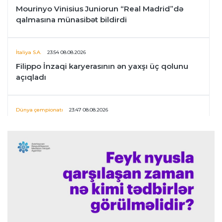
Mourinyo Vinisius Juniorun “Real Madrid”də
qalmasına münasibət bildirdi
İtaliya S.A.
23:54 08.08.2026
Filippo İnzaqi karyerasının ən yaxşı üç qolunu
açıqladı
Dünya çempionatı
23:47 08.08.2026
UEFA İnfantinonun fəaliyyəti ilə bağlı
araşdırmaya başlaya bilər
Offside
23:39 08.08.2026
Donald Trampın oğlu Enes Kanterin WNBA
planını dəstəklədi