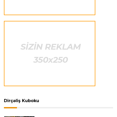
Çimərlik voleybolu üzrə ölkə çempionatının
qalibləri müəyyənləşdi
Offside
22:23 08.08.2026
Azərbaycan cüdoçusu Avropa Kubokunda
bürünc medal qazanıb
Transfer
21:36 08.08.2026
“Barselona”nın sabiq futbolçusu karyerasını
MLS-də davam etdirəcək
Transfer
21:08 08.08.2026
Xulian Alvares “Atletiko” rəhbərliyini
“Barselona”ya keçidinə razı salmaq istəyir
Dirçəliş Kuboku
Transfer
21:05 08.08.2026