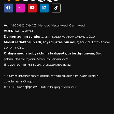
Adı;
"90DƏQİQƏ.AZ" Məhdud Məsuliyyətli Cəmiyyəti
VÖEN;
1406430761
Domen adının sahibi;
QASIM SÜLEYMANOV CALAL OĞLU
Məsul redaktorun adı, soyadı, atasının adı;
QASIM SÜLEYMANOV
CALAL OĞLU
Onlayn media subyektinin fəaliyyət göstərdiyi ünvan;
Bakı
şəhəri, Nəsimi rayonu Mövsüm Sənani, ev 7
Əlaqə;
+994 55 753 52 24;
press@90deqiqe.az
Məlumat internet səhifələrində istifadə edildikdə müvafiq keçidin
qoyulması mütləqdir.
90deqiqe.az
© 2026
- Bütün hüquqlar qorunur.