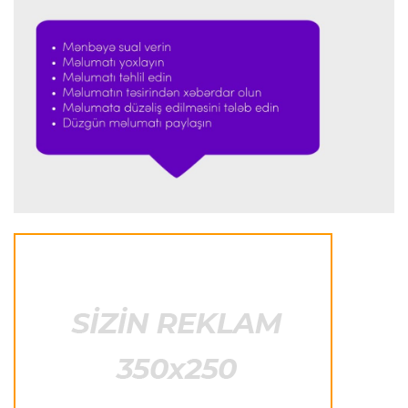
Formula-1
23:23 08.08.2026
“Ferrari”nin məni necə təhlil etdiyini görəndə
şoka düşdüm”
Formula-1
23:18 08.08.2026
“Ferrari”nin sabiq mühəndisi Həmiltonu
Şumaxerlə müqayisə etdi
İspaniya L.L.
23:09 08.08.2026
“Real Madrid” “Ferentsvaroş”a qalib gəldi
Fransa L.1
22:50 08.08.2026
PSJ “Mançester Yunayted”lə heç-heçə etdi
Offside
22:40 08.08.2026