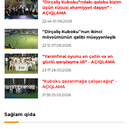
"Dirçəliş Kuboku"ndakı qələbə bizim
“Atletiko”nun futbolçusu “River Pleyt”ə keçir
üçün xüsusi əhəmiyyət daşıyır"
-
AÇIQLAMA
22:44 10.06.2026
Transfer
20:58 08.08.2026
“Dirçəliş Kuboku”nun ikinci
“Vest Hem” “Tottenhem”in futbolçusunu
mövsümünün qalibi müəyyənləşib
transfer edir
22:12 07.06.2026
"Yarımfinal oyunu ən çətin və ən
Offside
20:51 08.08.2026
güclü qarşılaşma idi"
- AÇIQLAMA
Kamandan oxatma üzrə ölkə çempionatında
23:17 26.05.2026
finalçılar bəlli oldu
"Kuboku qazanmağa çalışacağıq"
-
AÇIQLAMA
Offside
20:27 08.08.2026
21:59 25.05.2026
Mingəçevirdə “Kürü keçək?! 5” yarışı keçirildi
-
Qaliblər müəyyənləşdi
Sağlam qida
Formula-1
20:24 08.08.2026