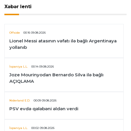
Xəbər lenti
Offside
00:16 09.08.2026
Lionel Messi atasının vəfatı ilə bağlı Argentinaya
yollanıb
İspaniya L.L.
00:14 09.08.2026
Joze Mourinyodan Bernardo Silva ilə bağlı
AÇIQLAMA
Niderland E.D.
00:09 09.08.2026
PSV evdə qələbəni əldən verdi
İspaniya L.L.
00:02 09.08.2026