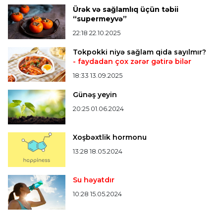
Verstappen öz komandasının "Formula 1"də
Ürək və sağlamlıq üçün təbii
iştirak etməyəcəyini açıqladı
“supermeyvə”
22:18 22.10.2025
Bütün xəbərlər >>>
Tokpokki niyə sağlam qida sayılmır?
- faydadan çox zərər gətirə bilər
18:33 13.09.2025
Günəş yeyin
20:25 01.06.2024
Xoşbəxtlik hormonu
13:28 18.05.2024
Su həyatdır
10:28 15.05.2024