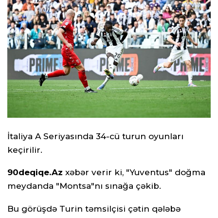
İtaliya A Seriyasında 34-cü turun oyunları
keçirilir.
90deqiqe.Az
xəbər verir ki, "Yuventus" doğma
meydanda "Montsa"nı sınağa çəkib.
Bu görüşdə Turin təmsilçisi çətin qələbə