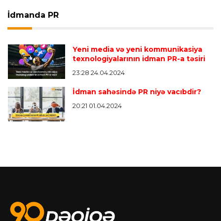
İdmanda PR
Yeni media və yeni kommunikasiya
texnologiyalarının idman PR-a təsiri
23:28 24.04.2024
İdman sahəsində PR niyə vacıbdir?
20:21 01.04.2024