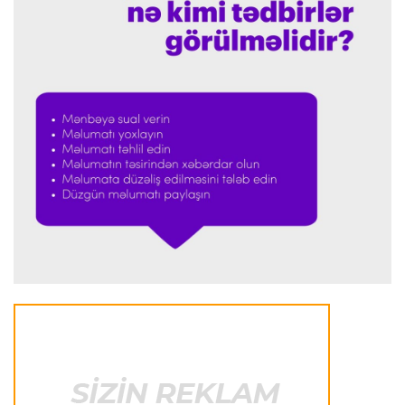
Dünya çempionatı
23:59 06.08.2026
"Prezident səlahiyyətlərindən sui-istifadə edib"
-
FIFPRO-dan İnfantinoya sərt ittiham
Formula-1
23:51 06.08.2026
"Antonelli çox etibarlı pilota çevrilib"
Formula-1
23:44 06.08.2026
"Antonelli mövsümün ən yaxşı pilotlarından
biridir"
Formula-1
23:41 06.08.2026
"Bu il mənim üçün cəngəllikdə sağ qalmağa
bənzəyir"