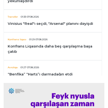
yekunlaşdırdı
Transfer
01:33 07.08.2026
Vinisius "Real"ı seçdi, "Arsenal" planını dəyişdi
Konfrans liqası
01:29 07.08.2026
Konfrans Liqasında daha beş qarşılaşma başa
çatıb
Avroliqa
01:27 07.08.2026
“Benfika” “Harts”ı darmadağın etdi
İspaniya L.L.
01:23 07.08.2026
"Barselona" Mərakeş klubuna qarşı keçirilməsi
planlaşdırılan yoldaşlıq oyununu ləğv etdi