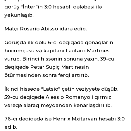
görüş “İnter”in 3:0 hesablı qələbəsi ilə
yekunlaşıb.
Matçı Rosario Abisso idarə edib.
Görüşdə ilk qolu 6-cı dəqiqədə qonaqların
hücumçusu və kapitanı Lautaro Martines
vurub. Birinci hissənin sonuna yaxın, 39-cu
dəqiqədə Petar Suçiç Martinesin
ötürməsindən sonra fərqi artırıb.
İkinci hissədə “Latsio” çətin vəziyyətə düşüb.
59-cu dəqiqədə Alessio Romanyoli qırmızı
vərəqə alaraq meydandan kənarlaşdırılıb.
76-cı dəqiqədə isə Henrix Mxitaryan hesabı 3:0
edib.