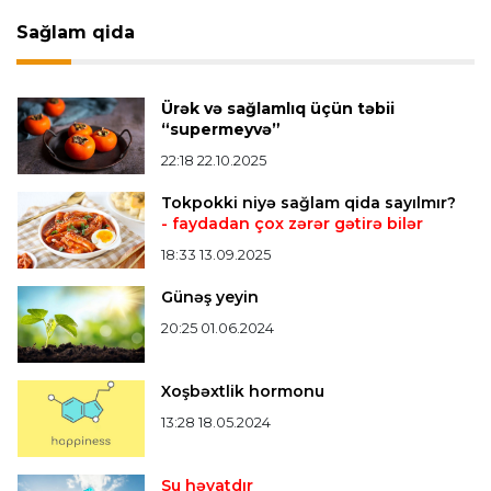
Konfrans liqası
23:03 06.08.2026
Sağlam qida
"Qarabağ" "Dinamo"ya minimal hesabla uduzdu
Ürək və sağlamlıq üçün təbii
Bütün xəbərlər >>>
“supermeyvə”
22:18 22.10.2025
Tokpokki niyə sağlam qida sayılmır?
- faydadan çox zərər gətirə bilər
18:33 13.09.2025
Günəş yeyin
20:25 01.06.2024
Xoşbəxtlik hormonu
13:28 18.05.2024
Su həyatdır