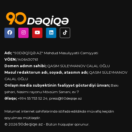
Adı;
"90DƏQİQƏ.AZ" Məhdud Məsuliyyətli Cəmiyyəti
VÖEN;
1406430761
Domen adının sahibi;
QASIM SÜLEYMANOV CALAL OĞLU
Məsul redaktorun adı, soyadı, atasının adı;
QASIM SÜLEYMANOV
CALAL OĞLU
Onlayn media subyektinin fəaliyyət göstərdiyi ünvan;
Bakı
şəhəri, Nəsimi rayonu Mövsüm Sənani, ev 7
Əlaqə;
+994 55 753 52 24;
press@90deqiqe.az
Məlumat internet səhifələrində istifadə edildikdə müvafiq keçidin
qoyulması mütləqdir.
90deqiqe.az
© 2026
- Bütün hüquqlar qorunur.