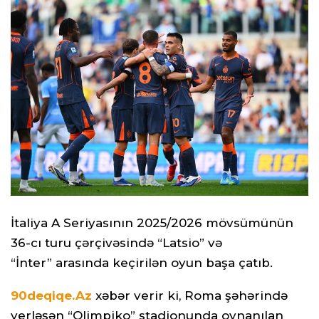
İtaliya A Seriyasının 2025/2026 mövsümünün
36-cı turu çərçivəsində “Latsio” və
“İnter” arasında keçirilən oyun başa çatıb.
90deqiqe.Az
xəbər verir ki, Roma şəhərində
yerləşən “Olimpiko” stadionunda oynanılan