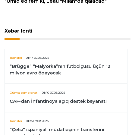
"Ümid edirəm ki, Leau "Milan"da qalacaq"
Xəbər lenti
Transfer
01:47 07.08.2026
“Brügge” “Malyorka”nın futbolçusu üçün 12
milyon avro ödəyəcək
Dünya çempionatı
01:40 07.08.2026
CAF-dan İnfantinoya açıq dəstək bəyanatı
Transfer
01:36 07.08.2026
"Çelsi" ispaniyalı müdafiəçinin transferini