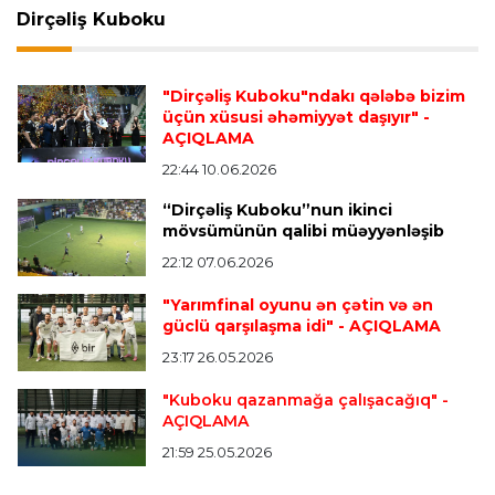
Dirçəliş Kuboku
Transfer
23:18 06.08.2026
"Lids" tarixinin ən bahalı transferini reallaşdırdı
"Dirçəliş Kuboku"ndakı qələbə bizim
üçün xüsusi əhəmiyyət daşıyır"
-
AÇIQLAMA
İngiltərə P.L.
23:14 06.08.2026
Alexandre Pato İngiltərə klubunun prezidenti
22:44 10.06.2026
olacaq
“Dirçəliş Kuboku”nun ikinci
mövsümünün qalibi müəyyənləşib
22:12 07.06.2026
Transfer
23:08 06.08.2026
"Qalatasaray" Leaunun alternativini "Arsenal"da
"Yarımfinal oyunu ən çətin və ən
tapdı
güclü qarşılaşma idi"
- AÇIQLAMA
23:17 26.05.2026
Offside
23:04 06.08.2026
"Kuboku qazanmağa çalışacağıq"
-
AÇIQLAMA
Çimərlik voleybolu üzrə ölkə çempionatında
finalçılar müəyyənləşdi
21:59 25.05.2026