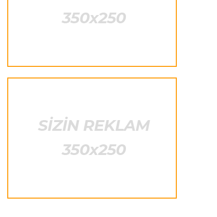
Transfer
23:38 06.08.2026
"Barselona" Rodri üçün 60 milyon avro
ödəyəcək
Avroliqa
23:33 06.08.2026
Avropa Liqasının oyununda qeyri-adi hadisə
-
qarşılaşma su basmasına görə dayandırıldı
İtaliya S.A.
23:27 06.08.2026
Neapolda Maradonanın adını daşıyan yeni
stadion tikiləcək
Avroliqa
23:23 06.08.2026
"Reyncers" uduzdu, ÇSKA-dan inamlı qələbə