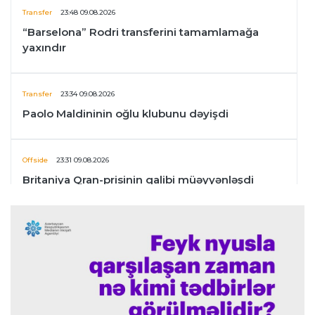
Transfer
23:48 09.08.2026
“Barselona” Rodri transferini tamamlamağa
yaxındır
Transfer
23:34 09.08.2026
Paolo Maldininin oğlu klubunu dəyişdi
Offside
23:31 09.08.2026
Britaniya Qran-prisinin qalibi müəyyənləşdi
İngiltərə P.L.
23:24 09.08.2026
Arteta “Arsenal”ın məğlubiyyətindən danışdı
Offside
23:20 09.08.2026
“Portu” doğma meydanda qalib gəldi