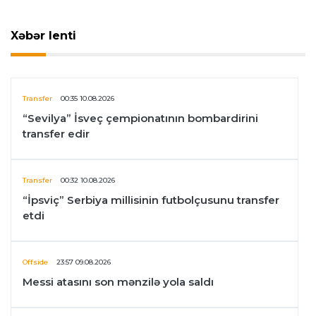
Xəbər lenti
Transfer
00:35 10.08.2026
“Sevilya” İsveç çempionatının bombardirini
transfer edir
Transfer
00:32 10.08.2026
“İpsviç” Serbiya millisinin futbolçusunu transfer
etdi
Offside
23:57 09.08.2026
Messi atasını son mənzilə yola saldı