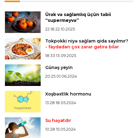
Ürək və sağlamlıq üçün təbii
“supermeyvə”
22:18 22.10.2025
Tokpokki niyə sağlam qida sayılmır?
- faydadan çox zərər gətirə bilər
18:33 13.09.2025
Günəş yeyin
20:25 01.06.2024
Xoşbəxtlik hormonu
13:28 18.05.2024
Su həyatdır
10:28 15.05.2024