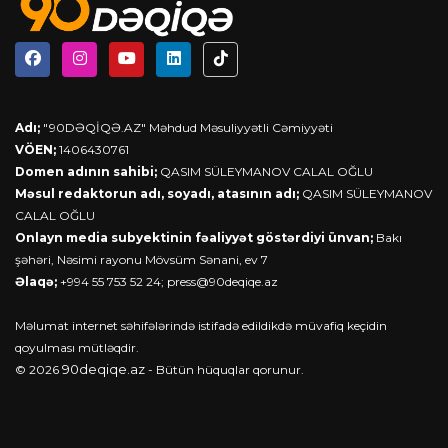
Adı;
"90DƏQİQƏ.AZ" Məhdud Məsuliyyətli Cəmiyyəti
VÖEN;
1406430761
Domen adının sahibi;
QASIM SÜLEYMANOV CALAL OĞLU
Məsul redaktorun adı, soyadı, atasının adı;
QASIM SÜLEYMANOV
CALAL OĞLU
Onlayn media subyektinin fəaliyyət göstərdiyi ünvan;
Bakı
şəhəri, Nəsimi rayonu Mövsüm Sənani, ev 7
Əlaqə;
+994 55 753 52 24;
press@90deqiqe.az
Məlumat internet səhifələrində istifadə edildikdə müvafiq keçidin
qoyulması mütləqdir.
90deqiqe.az
© 2026
- Bütün hüquqlar qorunur.