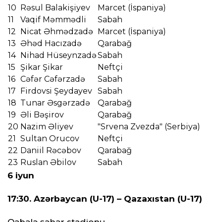
10
Rəsul Balakişiyev
Marcet (İspaniya)
11
Vaqif Məmmədli
Sabah
12
Nicat Əhmədzadə
Marcet (İspaniya)
13
Əhəd Hacızadə
Qarabağ
14
Nihad Hüseynzadə
Sabah
15
Şikar Şikar
Neftçi
16
Cəfər Cəfərzadə
Sabah
17
Firdovsi Şeydayev
Sabah
18
Tunar Əsgərzadə
Qarabağ
19
Əli Bəşirov
Qarabağ
20
Nazim Əliyev
"Srvena Zvezda" (Serbiya)
21
Sultan Orucov
Neftçi
22
Daniil Rəcəbov
Qarabağ
23
Ruslan Əbilov
Sabah
6 iyun
17:30.
Azərbaycan (U-17) – Qazaxıstan (U-17)
Qəbələ şəhər stadionu