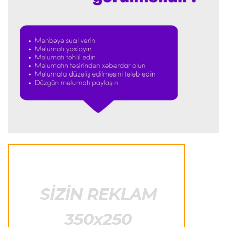
Formula-1
22:41 09.08.2026
Verstappen Niderland Qran-prisinin "Formula-
1"ə qayıdışından danışdı
Formula-1
22:35 09.08.2026
Rassel “Mercedes”in uğurunun sirrini açıqladı
Transfer
22:29 09.08.2026
“Nyukasl” “Bavariya”nın futbolçusunu transfer
etmək istəyir
İtaliya S.A.
22:26 09.08.2026
“Çempionat başlayandan sonra transfer
pəncərəsinin bağlanması absurddur”