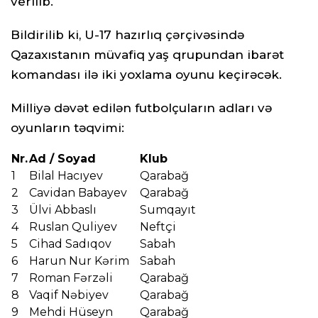
verilib.
Bildirilib ki, U-17 hazırlıq çərçivəsində
Qazaxıstanın müvafiq yaş qrupundan ibarət
komandası ilə iki yoxlama oyunu keçirəcək.
Milliyə dəvət edilən futbolçuların adları və
oyunların təqvimi:
Nr.
Ad / Soyad
Klub
1
Bilal Hacıyev
Qarabağ
2
Cavidan Babayev
Qarabağ
3
Ülvi Abbaslı
Sumqayıt
4
Ruslan Quliyev
Neftçi
5
Cihad Sadıqov
Sabah
6
Harun Nur Kərim
Sabah
7
Roman Fərzəli
Qarabağ
8
Vaqif Nəbiyev
Qarabağ
9
Mehdi Hüseyn
Qarabağ