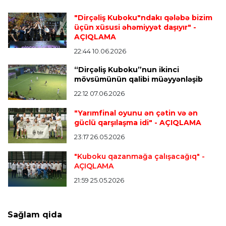
Transfer
22:02 09.08.2026
Fransa millisinin müdafiəçisi PSJ-yə keçdi
"Dirçəliş Kuboku"ndakı qələbə bizim
üçün xüsusi əhəmiyyət daşıyır"
-
AÇIQLAMA
İspaniya L.L.
21:58 09.08.2026
22:44 10.06.2026
Mourinyodan Vinisiusla bağlı açıqlama
- “Hələ
“Dirçəliş Kuboku”nun ikinci
optimal formasında deyil”
mövsümünün qalibi müəyyənləşib
22:12 07.06.2026
Transfer
21:55 09.08.2026
"Yarımfinal oyunu ən çətin və ən
“Mançester Yunayted” və “Çelsi” Premyer
güclü qarşılaşma idi"
- AÇIQLAMA
Liqanın bombardirini istəyir
23:17 26.05.2026
"Kuboku qazanmağa çalışacağıq"
-
AÇIQLAMA
Transfer
21:49 09.08.2026
“Kristal Pelas” İsrail millisinin futbolçusunu
21:59 25.05.2026
transfer edir
Sağlam qida
Bütün xəbərlər >>>