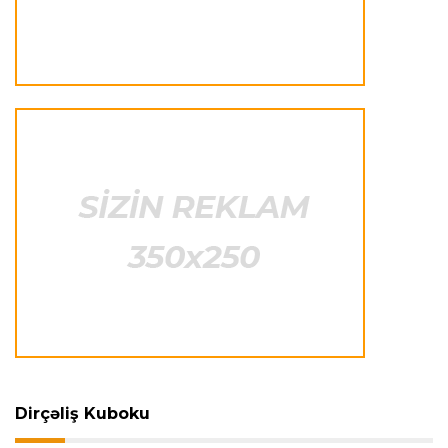
Transfer
22:20 09.08.2026
“Komo” “Çelsi”nin müdafiəçisini transfer etdi
İngiltərə P.L.
22:16 09.08.2026
“Daha soyuqqanlı olmalıyıq”
Transfer
22:10 09.08.2026
“Real”ın futbolçusu İngiltərəyə getməkdən
imtina etdi
Offside
22:06 09.08.2026
“Bu çətin vaxtda onun yanında olmaq istəyirik”
Dirçəliş Kuboku