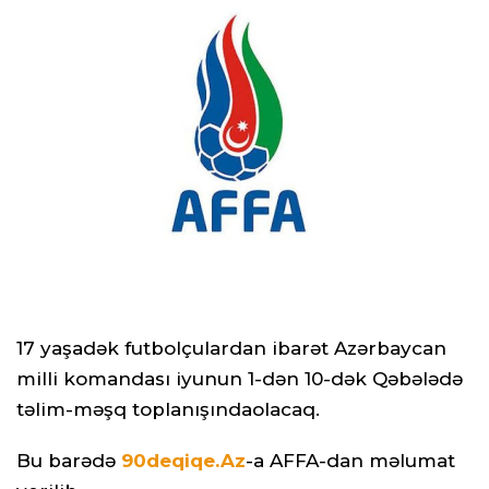
17 yaşadək futbolçulardan ibarət Azərbaycan
milli komandası iyunun 1-dən 10-dək Qəbələdə
təlim-məşq toplanışındaolacaq.
Bu barədə
90deqiqe.Az
-a AFFA-dan məlumat