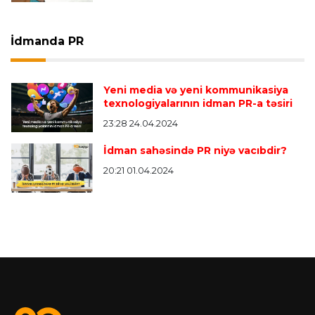
İdmanda PR
Yeni media və yeni kommunikasiya
texnologiyalarının idman PR-a təsiri
23:28 24.04.2024
İdman sahəsində PR niyə vacıbdir?
20:21 01.04.2024