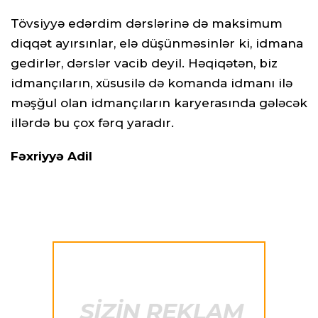
Tövsiyyə edərdim dərslərinə də maksimum
diqqət ayırsınlar, elə düşünməsinlər ki, idmana
gedirlər, dərslər vacib deyil. Həqiqətən, biz
idmançıların, xüsusilə də komanda idmanı ilə
məşğul olan idmançıların karyerasında gələcək
illərdə bu çox fərq yaradır.
Fəxriyyə Adil