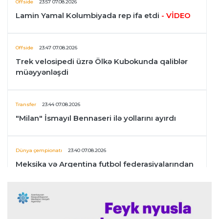
Offside
23:57 07.08.2026
Lamin Yamal Kolumbiyada rep ifa etdi
- VİDEO
Offside
23:47 07.08.2026
Trek velosipedi üzrə Ölkə Kubokunda qaliblər
müəyyənləşdi
Transfer
23:44 07.08.2026
"Milan" İsmayıl Bennaseri ilə yollarını ayırdı
Dünya çempionatı
23:40 07.08.2026
Meksika və Argentina futbol federasiyalarından
İnfantinoya dəstək
Formula-1
23:36 07.08.2026