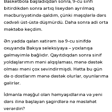
Basketbola başladıqdan sonra, 9-cu sinfi
bitirdikdən sonra artıq liseydən ayrılmaq
məcburiyyətində qaldım, çünki məşqlərlə dərs
cədvəli üst-üstə düşmürdü. Daha sonra adi orta
məktəbə keçdim.
Ən yadda qalan xatirəm isə 9-cu sinifdə
oxuyanda Bakıya seleksiyaya – yoxlanışa
gəlməyimlə bağlıdır. Qayıtdıqdan sonra sinif
yoldaşlarımın məni alqışlaması, mənə dəstək
olması məni çox sevindirmişdi. Hətta bu gün
də o dostlarım mənə dəstək olurlar, oyunlarıma
gəlirlər.
İdmanla məşğul olan həmyaşıdlarına və yeni
dərs ilinə başlayan şagirdlərə nə məsləhət
verərdin?