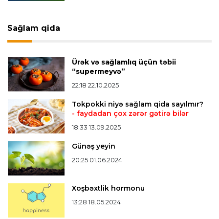
Offside
19:46 07.08.2026
Çimərlik voleybolu üzrə ölkə çempionatında
bürünc medalın sahibi müəyyənləşdi
Sağlam qida
Misli Premyer liqa
16:52 07.08.2026
Ürək və sağlamlıq üçün təbii
"Zirə" Namik Ələskərovla yollarını ayırdı
“supermeyvə”
22:18 22.10.2025
Bütün xəbərlər >>>
Tokpokki niyə sağlam qida sayılmır?
- faydadan çox zərər gətirə bilər
18:33 13.09.2025
Günəş yeyin
20:25 01.06.2024
Xoşbəxtlik hormonu
13:28 18.05.2024