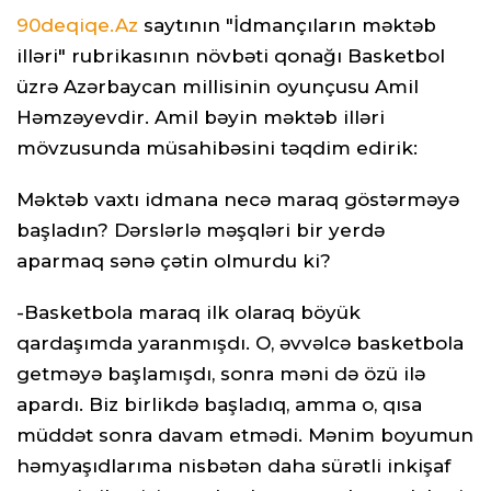
90deqiqe.Az
saytının "İdmançıların məktəb
illəri" rubrikasının növbəti qonağı Basketbol
üzrə Azərbaycan millisinin oyunçusu Amil
Həmzəyevdir. Amil bəyin məktəb illəri
mövzusunda müsahibəsini təqdim edirik:
Məktəb vaxtı idmana necə maraq göstərməyə
başladın? Dərslərlə məşqləri bir yerdə
aparmaq sənə çətin olmurdu ki?
-Basketbola maraq ilk olaraq böyük
qardaşımda yaranmışdı. O, əvvəlcə basketbola
getməyə başlamışdı, sonra məni də özü ilə
apardı. Biz birlikdə başladıq, amma o, qısa
müddət sonra davam etmədi. Mənim boyumun
həmyaşıdlarıma nisbətən daha sürətli inkişaf