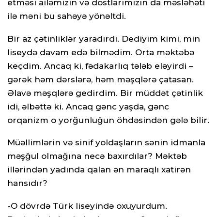
etməsi ailəmizin və dostlarımızın da məsləhəti
ilə məni bu sahəyə yönəltdi.
Bir az çətinliklər yaradırdı. Dediyim kimi, min
liseydə davam edə bilmədim. Orta məktəbə
keçdim. Ancaq ki, fədakarlıq tələb eləyirdi –
gərək həm dərslərə, həm məşqlərə çatasan.
Əlavə məşqlərə gedirdim. Bir müddət çətinlik
idi, əlbəttə ki. Ancaq gənc yaşda, gənc
orqanizm o yorğunluğun öhdəsindən gələ bilir.
Müəllimlərin və sinif yoldaşların sənin idmanla
məşğul olmağına necə baxırdılar? Məktəb
illərindən yadında qalan ən maraqlı xatirən
hansıdır?
-O dövrdə Türk liseyində oxuyurdum.