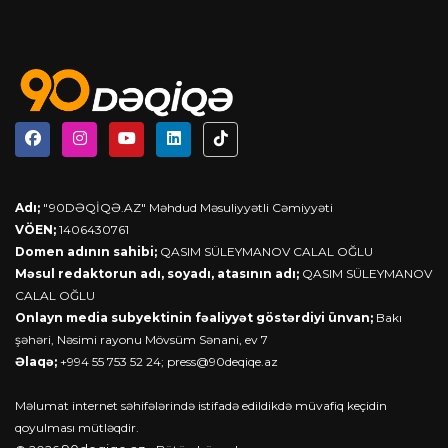
Adı;
"90DƏQİQƏ.AZ" Məhdud Məsuliyyətli Cəmiyyəti
VÖEN;
1406430761
Domen adının sahibi;
QASIM SÜLEYMANOV CALAL OĞLU
Məsul redaktorun adı, soyadı, atasının adı;
QASIM SÜLEYMANOV
CALAL OĞLU
Onlayn media subyektinin fəaliyyət göstərdiyi ünvan;
Bakı
şəhəri, Nəsimi rayonu Mövsüm Sənani, ev 7
Əlaqə;
+994 55 753 52 24;
press@90deqiqe.az
Məlumat internet səhifələrində istifadə edildikdə müvafiq keçidin
qoyulması mütləqdir.