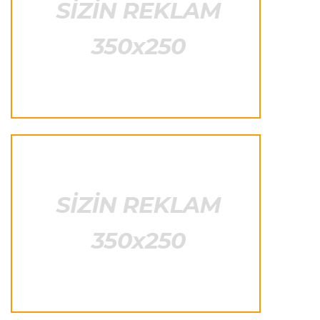
"Onun istedadı uşaq yaşlarından bəlli idi"
Transfer
23:20 07.08.2026
"Nyukasl" "Mançester Yunayted"ə rədd cavabı
verdi
İtaliya S.A.
23:15 07.08.2026
"İnter"ə qarşı oyun komandamızın xarakterini
göstərəcək"
Transfer
23:12 07.08.2026
Lukaku ilə "Monako" arasında danışıqlar
aparılmır
Transfer
23:09 07.08.2026