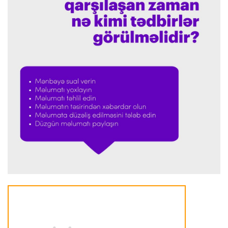
"Formula 1" pilotlarının 2026-cı il reytinqi
açıqlanıb
Transfer
23:32 07.08.2026
"Kristal Pelas" Takehiro Tomiyasunu heyətinə
qatdı
Formula-1
23:29 07.08.2026
"Antonellinin potensialına heç vaxt şübhə
etməmişəm"
Transfer
23:25 07.08.2026
"Liverpul" Barkola üçün 115 milyon avroluq təklif
hazırlayır
Formula-1
23:22 07.08.2026