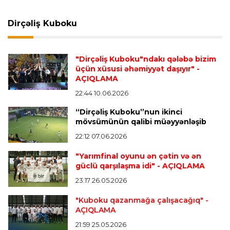
"Milan" Leandro Paredesi transfer etməyə
hazırlaşır
Dirçəliş Kuboku
Transfer
23:05 07.08.2026
"Dirçəliş Kuboku"ndakı qələbə bizim
"Real" argentinalı futbolçusunu "Fiorentina"ya
üçün xüsusi əhəmiyyət daşıyır"
-
icarəyə göndərdi
AÇIQLAMA
22:44 10.06.2026
“Dirçəliş Kuboku”nun ikinci
Transfer
22:57 07.08.2026
mövsümünün qalibi müəyyənləşib
"Qranada" Zinəddin Zidanın oğlu ilə yollarını
ayırdı
22:12 07.06.2026
"Yarımfinal oyunu ən çətin və ən
güclü qarşılaşma idi"
- AÇIQLAMA
Transfer
22:54 07.08.2026
23:17 26.05.2026
"Mançester Siti" argentinalı qapıçını transfer
edir
"Kuboku qazanmağa çalışacağıq"
-
AÇIQLAMA
21:59 25.05.2026