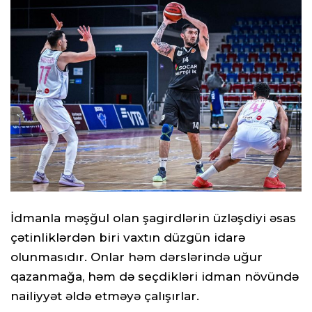
İdmanla məşğul olan şagirdlərin üzləşdiyi əsas
çətinliklərdən biri vaxtın düzgün idarə
olunmasıdır. Onlar həm dərslərində uğur
qazanmağa, həm də seçdikləri idman növündə
nailiyyət əldə etməyə çalışırlar.