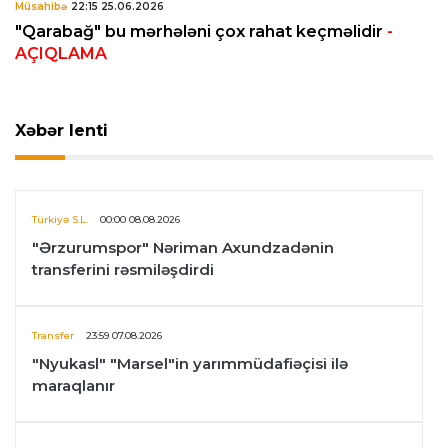
Müsahibə
22:15 25.06.2026
"Qarabağ" bu mərhələni çox rahat keçməlidir
-
AÇIQLAMA
Xəbər lenti
Türkiyə S.L.
00:00 08.08.2026
"Ərzurumspor" Nəriman Axundzadənin
transferini rəsmiləşdirdi
Transfer
23:59 07.08.2026
"Nyukasl" "Marsel"in yarımmüdafiəçisi ilə
maraqlanır