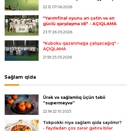
transfer edir
22:12 07.06.2026
"Yarımfinal oyunu ən çətin və ən
Offside
20:51 08.08.2026
güclü qarşılaşma idi"
- AÇIQLAMA
Kamandan oxatma üzrə ölkə çempionatında
23:17 26.05.2026
finalçılar bəlli oldu
"Kuboku qazanmağa çalışacağıq"
-
AÇIQLAMA
Offside
20:27 08.08.2026
21:59 25.05.2026
Mingəçevirdə “Kürü keçək?! 5” yarışı keçirildi
-
Qaliblər müəyyənləşdi
Sağlam qida
Formula-1
20:24 08.08.2026
Verstappen öz komandasının "Formula 1"də
Ürək və sağlamlıq üçün təbii
iştirak etməyəcəyini açıqladı
“supermeyvə”
22:18 22.10.2025
Bütün xəbərlər >>>
Tokpokki niyə sağlam qida sayılmır?
- faydadan çox zərər gətirə bilər