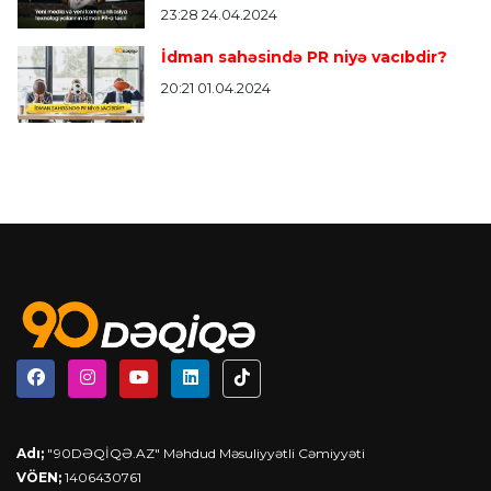
23:28 24.04.2024
İdman sahəsində PR niyə vacıbdir?
20:21 01.04.2024
Adı;
"90DƏQİQƏ.AZ" Məhdud Məsuliyyətli Cəmiyyəti
VÖEN;
1406430761