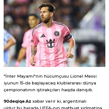
"İnter Mayami"nin hücumçusu Lionel Messi
iyunun 15-də başlayacaq klublararası dünya
çempionatının iştirakçıları haqda danışıb.
90deqiqe
.
Az
xəbər verir ki, argentinalı
ulduz bu barədə UEFA-nın mətbuat xidmətinə