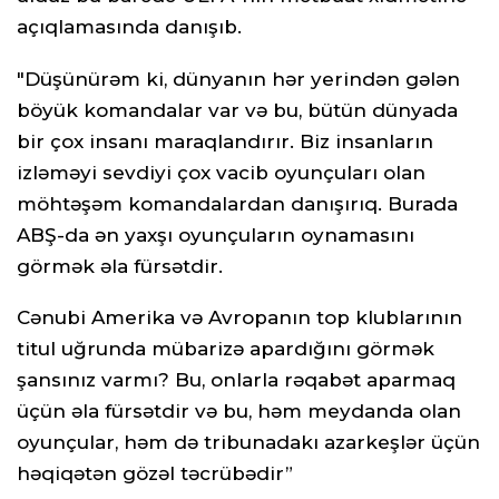
açıqlamasında danışıb.
"Düşünürəm ki, dünyanın hər yerindən gələn
böyük komandalar var və bu, bütün dünyada
bir çox insanı maraqlandırır. Biz insanların
izləməyi sevdiyi çox vacib oyunçuları olan
möhtəşəm komandalardan danışırıq. Burada
ABŞ-da ən yaxşı oyunçuların oynamasını
görmək əla fürsətdir.
Cənubi Amerika və Avropanın top klublarının
titul uğrunda mübarizə apardığını görmək
şansınız varmı? Bu, onlarla rəqabət aparmaq
üçün əla fürsətdir və bu, həm meydanda olan
oyunçular, həm də tribunadakı azarkeşlər üçün
həqiqətən gözəl təcrübədir”