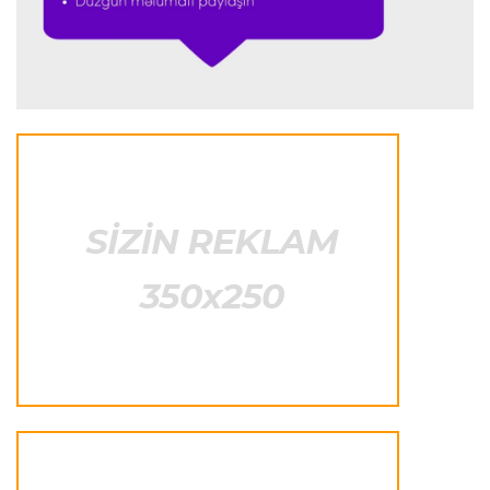
“Ferrari”nin sabiq mühəndisi Həmiltonu
Şumaxerlə müqayisə etdi
İspaniya L.L.
23:09 08.08.2026
“Real Madrid” “Ferentsvaroş”a qalib gəldi
Fransa L.1
22:50 08.08.2026
PSJ “Mançester Yunayted”lə heç-heçə etdi
Offside
22:40 08.08.2026
Çimərlik voleybolu üzrə ölkə çempionatının
qalibləri müəyyənləşdi
Offside
22:23 08.08.2026
Azərbaycan cüdoçusu Avropa Kubokunda