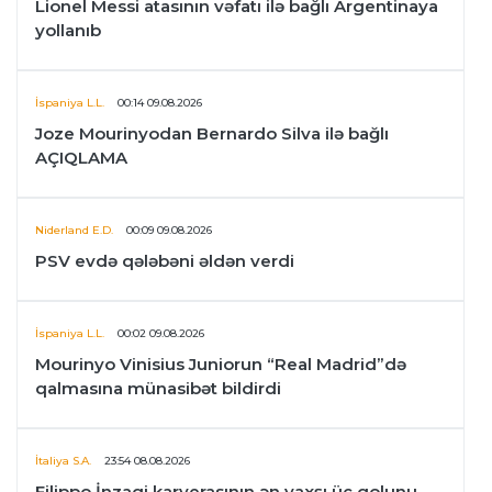
Lionel Messi atasının vəfatı ilə bağlı Argentinaya
yollanıb
İspaniya L.L.
00:14 09.08.2026
Joze Mourinyodan Bernardo Silva ilə bağlı
AÇIQLAMA
Niderland E.D.
00:09 09.08.2026
PSV evdə qələbəni əldən verdi
İspaniya L.L.
00:02 09.08.2026
Mourinyo Vinisius Juniorun “Real Madrid”də
qalmasına münasibət bildirdi
İtaliya S.A.
23:54 08.08.2026
Filippo İnzaqi karyerasının ən yaxşı üç qolunu