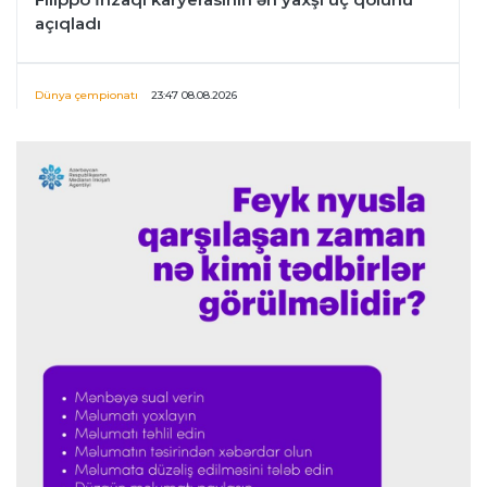
açıqladı
Dünya çempionatı
23:47 08.08.2026
UEFA İnfantinonun fəaliyyəti ilə bağlı
araşdırmaya başlaya bilər
Offside
23:39 08.08.2026
Donald Trampın oğlu Enes Kanterin WNBA
planını dəstəklədi
Formula-1
23:23 08.08.2026
“Ferrari”nin məni necə təhlil etdiyini görəndə
şoka düşdüm”
Formula-1
23:18 08.08.2026